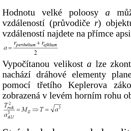
Hodnotu velké poloosy
a
může
vzdáleností (průvodiče
r
) objekt
vzdáleností najdete na přímce apsi
Vypočítanou velikost
a
lze zkont
nachází dráhové elementy plane
pomocí třetího Keplerova zák
zobrazená v levém horním rohu o