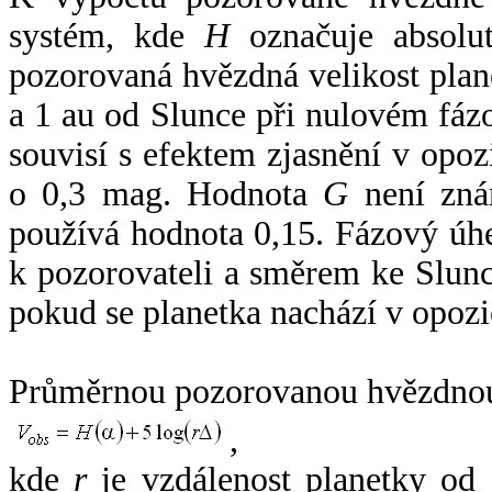
systém, kde
H
označuje absolut
pozorovaná hvězdná velikost plan
a 1 au od Slunce při nulovém fá
souvisí s efektem zjasnění v opoz
o 0,3 mag. Hodnota
G
není zná
používá hodnota 0,15. Fázový úh
k pozorovateli a směrem ke Slunc
pokud se planetka nachází v opozi
Průměrnou pozorovanou hvězdnou 
,
kde
r
je vzdálenost planetky od