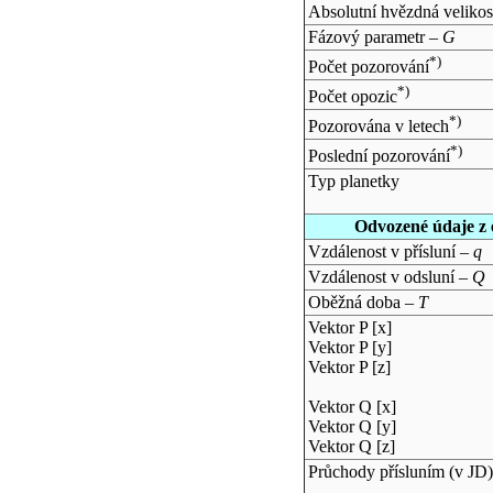
Absolutní hvězdná velikos
Fázový parametr –
G
*)
Počet pozorování
*)
Počet opozic
*)
Pozorována v letech
*)
Poslední pozorování
Typ planetky
Odvozené údaje z 
Vzdálenost v přísluní –
q
Vzdálenost v odsluní –
Q
Oběžná doba –
T
Vektor P [x]
Vektor P [y]
Vektor P [z]
Vektor Q [x]
Vektor Q [y]
Vektor Q [z]
Průchody přísluním (v
JD
)