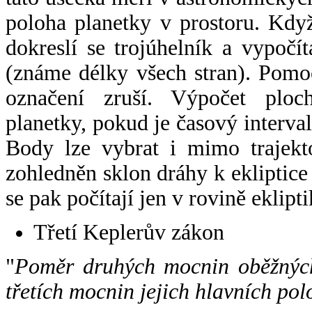
poloha planetky v prostoru. Kdy
dokreslí se trojúhelník a vypoč
(známe délky všech stran). Pomo
označení zruší. Výpočet ploch
planetky, pokud je časový interval
Body lze vybrat i mimo trajekto
zohledněn sklon dráhy k ekliptice
se pak počítají jen v rovině eklipti
Třetí Keplerův zákon
"
Poměr druhých mocnin oběžných
třetích mocnin jejich hlavních pol