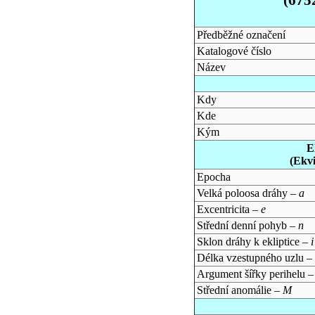
Předběžné označení
Katalogové číslo
Název
Kdy
Kde
Kým
E
(Ekv
Epocha
Velká poloosa dráhy –
a
Excentricita –
e
Střední denní pohyb –
n
Sklon dráhy k ekliptice –
i
Délka vzestupného uzlu –
Argument šířky perihelu 
Střední anomálie –
M