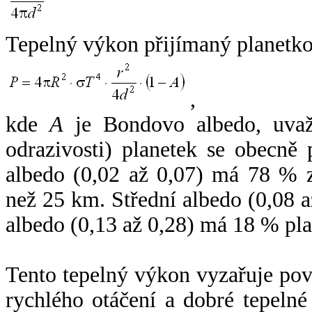
Tepelný výkon přijímaný planetko
,
kde
A
je Bondovo albedo, uvaž
odrazivosti) planetek se obecně
albedo (0,02 až 0,07) má 78 % z
než 25 km. Střední albedo (0,08 
albedo (0,13 až 0,28) má 18 % pla
Tento tepelný výkon vyzařuje po
rychlého otáčení a dobré tepelné