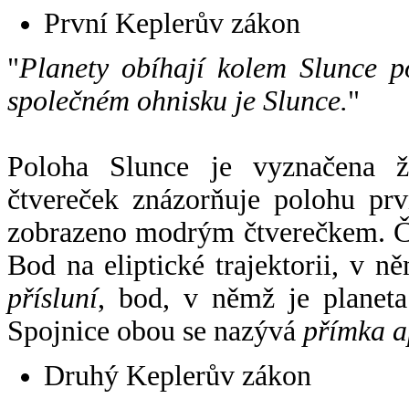
První Keplerův zákon
"
Planety obíhají kolem Slunce p
společném ohnisku je Slunce.
"
Poloha Slunce je vyznačena 
čtvereček znázorňuje polohu pr
zobrazeno modrým čtverečkem. Če
Bod na eliptické trajektorii, v n
přísluní
, bod, v němž je planet
Spojnice obou se nazývá
přímka a
Druhý Keplerův zákon