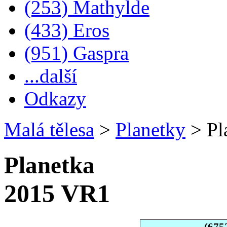
(253) Mathylde
(433) Eros
(951) Gaspra
...další
Odkazy
Malá tělesa
>
Planetky
>
Pl
Planetka
2015 VR1
(675