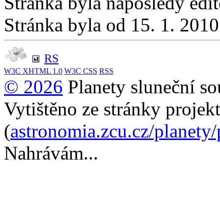
Stránka byla naposledy edi
Stránka byla od 15. 1. 201
RS
W3C
XHTML 1.0
W3C
CSS
RSS
© 2026
Planety sluneční so
Vytištěno ze stránky projek
(
astronomia.zcu.cz/planety
Nahrávám...