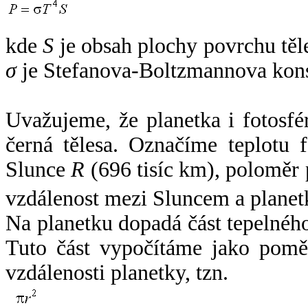
kde
S
je obsah plochy povrchu těl
σ
je Stefanova-Boltzmannova kons
Uvažujeme, že planetka i fotosfér
černá tělesa. Označíme teplotu 
Slunce
R
(696 tisíc km), poloměr
vzdálenost mezi Sluncem a plane
Na planetku dopadá část tepelnéh
Tuto část vypočítáme jako pomě
vzdálenosti planetky, tzn.