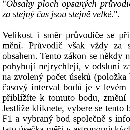
"
Obsahy ploch opsaných průvodič
za stejný čas jsou stejně velké.
".
Velikost i směr průvodiče se při
mění. Průvodič však vždy za s
obsahem. Tento zákon se někdy 
pohybují nejrychleji, v odsluní z
na zvolený počet úseků (položka 
časový interval bodů je v levém
přiblížíte k tomuto bodu, změní
Jestliže kliknete, vybere se tento
F1 a vybraný bod společně s info
tato úsečka měří v astronomickýc