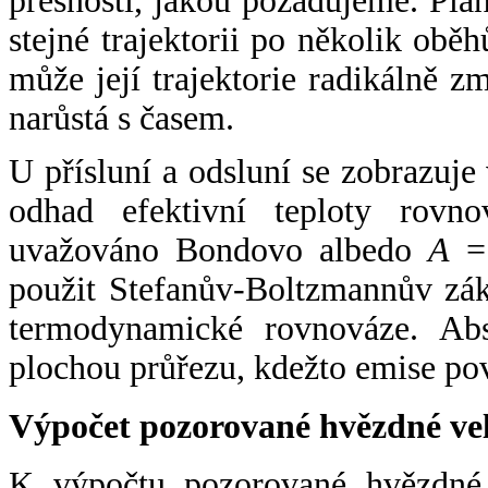
přesnosti, jakou požadujeme. Pla
stejné trajektorii po několik oběh
může její trajektorie radikálně zm
narůstá s časem.
U přísluní a odsluní se zobrazuje
odhad efektivní teploty rovno
uvažováno Bondovo albedo
A
= 
použit Stefanův-Boltzmannův zák
termodynamické rovnováze. Abs
plochou průřezu, kdežto emise po
Výpočet pozorované hvězdné ve
K výpočtu pozorované hvězdné v