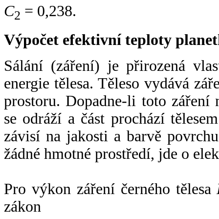
C
= 0,238.
2
Výpočet efektivní teploty plan
Sálání (záření) je přirozená vla
energie tělesa. Těleso vydává zá
prostoru. Dopadne-li toto záření n
se odráží a část prochází tělesem
závisí na jakosti a barvě povrch
žádné hmotné prostředí, jde o ele
Pro výkon záření černého tělesa
zákon