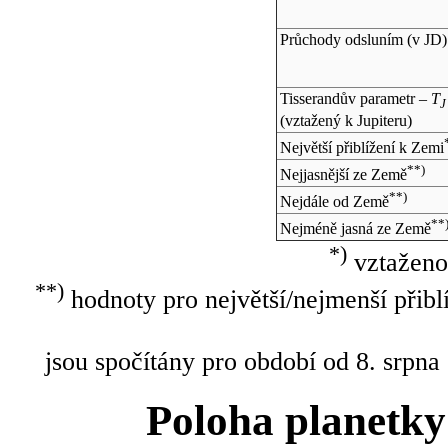
Průchody odsluním (v
JD
)
Tisserandův parametr –
T
J
(vztažený k Jupiteru)
Největší přiblížení k Zemi
**)
Nejjasnější ze Země
**)
Nejdále od Země
**
Nejméně jasná ze Země
*)
vztaženo
**)
hodnoty pro největší/nejmenší přibl
jsou spočítány pro období od 8. srpna
Poloha planetky