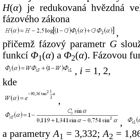
H
(
α
) je redukovaná hvězdná vel
fázového zákona
,
přičemž fázový parametr
G
slouž
funkcí
Φ
(
α
) a
Φ
(
α
). Fázovou fu
1
2
,
i
= 1, 2,
kde
,
,
a parametry
A
= 3,332;
A
= 1,8
1
2