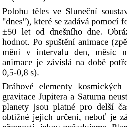
Polohu těles ve Sluneční sousta
"dnes"), které se zadává pomocí 
±50 let od dnešního dne. Obráz
hodnot. Po spuštění animace (zpě
mění v intervalu den, měsíc ne
animace je závislá na době potř
0,5-0,8 s).
Dráhové elementy kosmických t
gravitace Jupitera a Saturna neu
planety jsou platné pro delší č
obtížné jejich určení, neboť je 