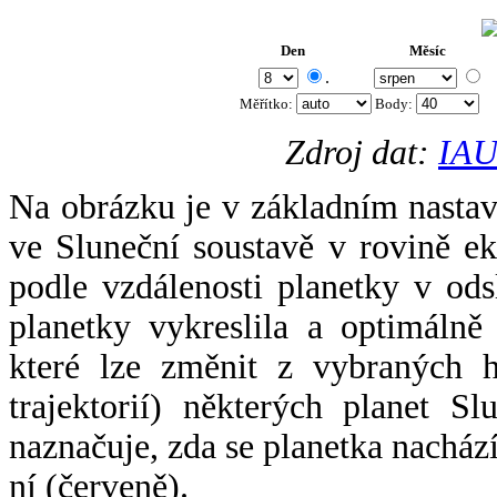
Den
Měsíc
.
Měřítko:
Body
:
Zdroj dat:
IAU
Na obrázku je v základním nastav
ve Sluneční soustavě v rovině ek
podle vzdálenosti planetky v odsl
planetky vykreslila a optimálně
které lze změnit z vybraných h
trajektorií) některých planet Sl
naznačuje, zda se planetka nacház
ní (červeně).