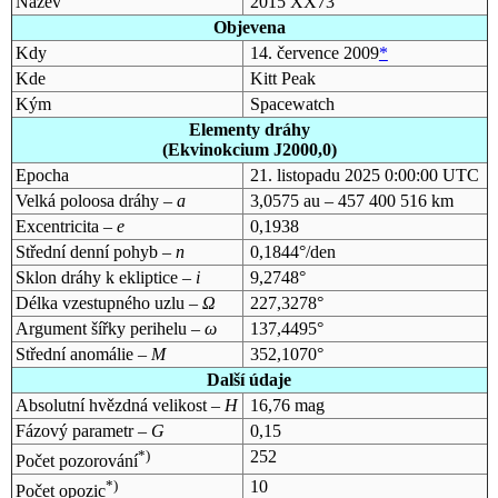
Název
2015 XX73
Objevena
Kdy
14. července 2009
*
Kde
Kitt Peak
Kým
Spacewatch
Elementy dráhy
(Ekvinokcium J2000,0)
Epocha
21. listopadu 2025 0:00:00 UTC
Velká poloosa dráhy –
a
3,0575 au – 457 400 516 km
Excentricita –
e
0,1938
Střední denní pohyb –
n
0,1844°/den
Sklon dráhy k ekliptice –
i
9,2748°
Délka vzestupného uzlu –
Ω
227,3278°
Argument šířky perihelu –
ω
137,4495°
Střední anomálie –
M
352,1070°
Další údaje
Absolutní hvězdná velikost –
H
16,76 mag
Fázový parametr –
G
0,15
*)
252
Počet pozorování
*)
10
Počet opozic