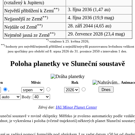
(vztažený k Jupiteru)
**)
3. října 2036
(1,47 au)
Největší přiblížení k Zemi
**)
4. října 2036
(19,9 mag)
Nejjasnější ze Země
**)
28. září 2044
(4,65 au)
Nejdále od Země
**)
29. července 2028
(23,4 mag)
Nejméně jasná ze Země
*)
vztaženo k 25. května 2026;
**)
hodnoty pro největší/nejmenší přiblížení a nejnižší/nejvyšší pozorovanou hvězdnou velikost
jsou spočítány pro období od 8. srpna 2026 do 31. prosince 2050 s intervalem 1 den.
Poloha planetky ve Sluneční soustavě
en
Měsíc
Rok
Animac
.
:
Body
:
Zdroj dat:
IAU Minor Planet Center
eční soustavě v rovině ekliptiky. Měřítko je zvoleno automaticky podle vzdálenost
not, je vykreslena i poloha (včetně trajektorií) některých planet Sluneční soustavy
, které se zadává pomocí formuláře pod obrázkem. Lze zadat datum ±50 let od dneš