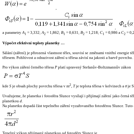
,
,
a parametry
A
= 3,332;
A
= 1,862;
B
= 0,631;
B
= 1,218;
C
= 0,986 a
C
= 0,
1
2
1
2
1
2
Výpočet efektivní teploty planetky …
Sálání (záření) je přirozená vlastnost těles, souvisí se změnami vnitřní energie 
tělesem. Pohltivost a odrazivost záření u tělesa závisí na jakosti a barvě povrch
Pro výkon záření černého tělesa
P
platí upravený Stefanův-Boltzmannův zákon
2
kde
S
je obsah plochy povrchu tělesa v m
,
T
je teplota tělesa v kelvinech a
σ
je S
Uvažujeme, že planetka i fotosféra Slunce vysílají i přijímají záření jako černá 
planetkou
d
.
Na planetku dopadá část tepelného záření vyzařovaného fotosférou Slunce. Tuto 
Tepelný výkon přijímaný planetkou od fotosféry Slunce je