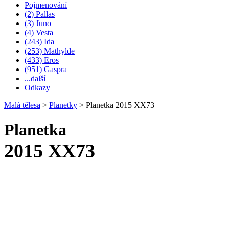
Pojmenování
(2) Pallas
(3) Juno
(4) Vesta
(243) Ida
(253) Mathylde
(433) Eros
(951) Gaspra
...další
Odkazy
Malá tělesa
>
Planetky
>
Planetka 2015 XX73
Planetka
2015 XX73