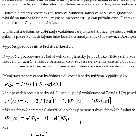
(zpětně, dopředu) se poloha těles pravidelně mění v intervalu den, měsíc nebo ro
Dráhové elementy kosmických těles ve Sluneční soustavě se vlivem gravitace Jup
závislé na mnoha faktorech - zejména na přesnosti, jakou požadujeme. Planetka se
obecně určit. Chyba narůstá s časem.
U přísluní a odsluní se zobrazuje vzdálenost objektu od Slunce, rychlost a od
zákon a planetku modelujeme jako kouli v termodynamické rovnováze. Absorpce 
Výpočet pozorované hvězdné velikosti …
K výpočtu pozorované hvězdné velikosti planetky je použit tzv. HG-systém, kd
fázovém úhlu, a
G
je fázový parametr, který souvisí s efektem zjasnění v opozic
úhel mezi směrem k pozorovateli a směrem ke Slunci, měřený od středu planetky. 
Průměrnou pozorovanou hvězdnou velikost planetky můžeme vyjádřit jako
,
kde
r
je vzdálenost planetky od Slunce,
Δ
je její vzdálenost od Země a
H
(
α
) je r
,
přičemž fázový parametr
G
slouží jako váhový parametr dvou fázových funkcí
Φ
,
i
= 1, 2,
kde