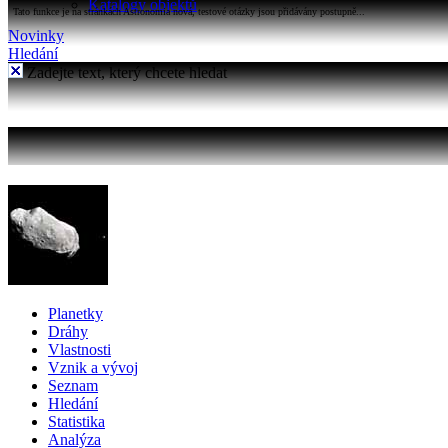
Katalogy objektů
Tato funkce je na stránkách Astronomia nová, testové otázky jsou přidávány postupně...
Novinky
Hledání
Zadejte text, který chcete hledat
Planetky
Dráhy
Vlastnosti
Vznik a vývoj
Seznam
Hledání
Statistika
Analýza