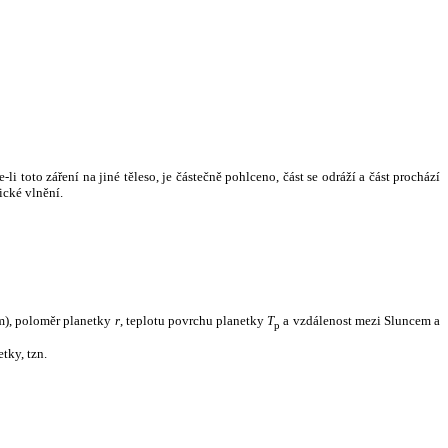
i toto záření na jiné těleso, je částečně pohlceno, část se odráží a část prochází
ické vlnění.
m), poloměr planetky
r
, teplotu povrchu planetky
T
a vzdálenost mezi Sluncem a
p
tky, tzn.