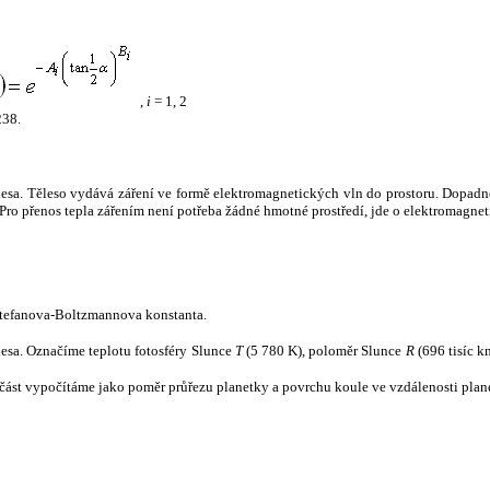
,
i
= 1, 2
238.
tělesa. Těleso vydává záření ve formě elektromagnetických vln do prostoru. Dopadne-l
u. Pro přenos tepla zářením není potřeba žádné hmotné prostředí, jde o elektromagnet
tefanova-Boltzmannova konstanta.
tělesa. Označíme teplotu fotosféry Slunce
T
(5 780 K), poloměr Slunce
R
(696 tisíc k
část vypočítáme jako poměr průřezu planetky a povrchu koule ve vzdálenosti plane