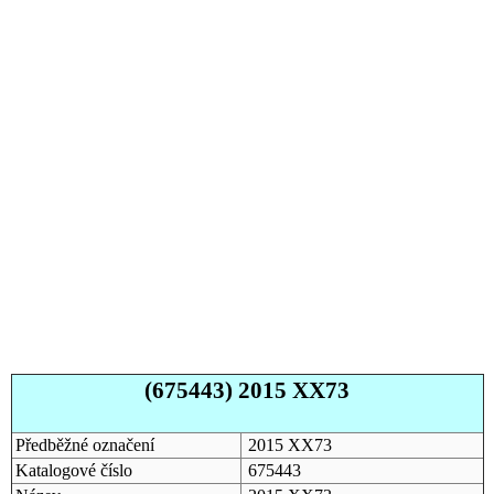
(675443) 2015 XX73
Předběžné označení
2015 XX73
Katalogové číslo
675443