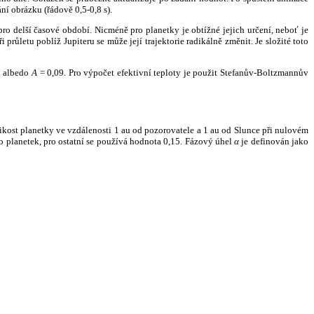
ní obrázku (řádově 0,5-0,8 s).
ro delší časové období. Nicméně pro planetky je obtížné jejich určení, neboť je
růletu poblíž Jupiteru se může její trajektorie radikálně změnit. Je složité toto
o albedo
A
= 0,09. Pro výpočet efektivní teploty je použit Stefanův-Boltzmannův
kost planetky ve vzdálenosti 1 au od pozorovatele a 1 au od Slunce při nulovém
planetek, pro ostatní se používá hodnota 0,15. Fázový úhel
α
je definován jako