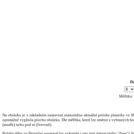
D
Měřítko
Na obrázku je v základním nastavení znázorněna aktuální poloha planetky ve Slun
optimálně vyplnila plochu obrázku. Dle měřítka, které lze změnit z vybraných hod
(modře) nebo pod ní (červeně).
Polohu těles ve Sluneční soustavě lze vykreslit i pro jiné datum (nebo "dnes")