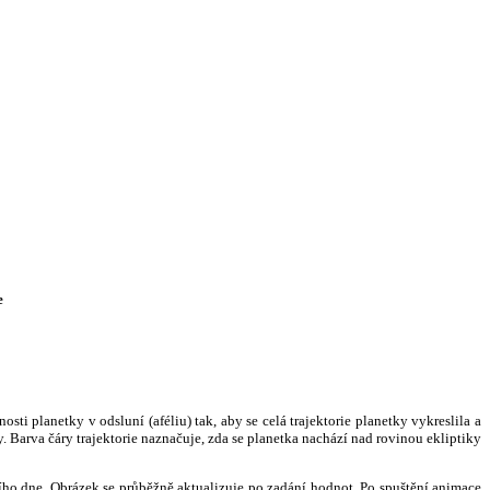
e
i planetky v odsluní (aféliu) tak, aby se celá trajektorie planetky vykreslila a
. Barva čáry trajektorie naznačuje, zda se planetka nachází nad rovinou ekliptiky
ního dne. Obrázek se průběžně aktualizuje po zadání hodnot. Po spuštění animace