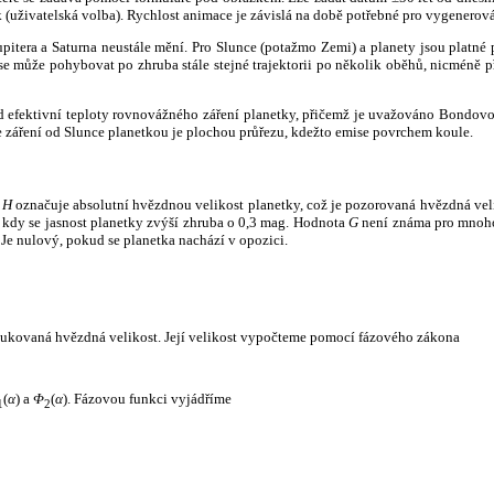
k (uživatelská volba). Rychlost animace je závislá na době potřebné pro vygenerová
itera a Saturna neustále mění. Pro Slunce (potažmo Zemi) a planety jsou platné p
 může pohybovat po zhruba stále stejné trajektorii po několik oběhů, nicméně při p
had efektivní teploty rovnovážného záření planetky, přičemž je uvažováno Bondov
záření od Slunce planetkou je plochou průřezu, kdežto emise povrchem koule.
e
H
označuje absolutní hvězdnou velikost planetky, což je pozorovaná hvězdná veli
i, kdy se jasnost planetky zvýší zhruba o 0,3 mag. Hodnota
G
není známa pro mnoho 
Je nulový, pokud se planetka nachází v opozici.
edukovaná hvězdná velikost. Její velikost vypočteme pomocí fázového zákona
(
α
) a
Φ
(
α
). Fázovou funkci vyjádříme
1
2