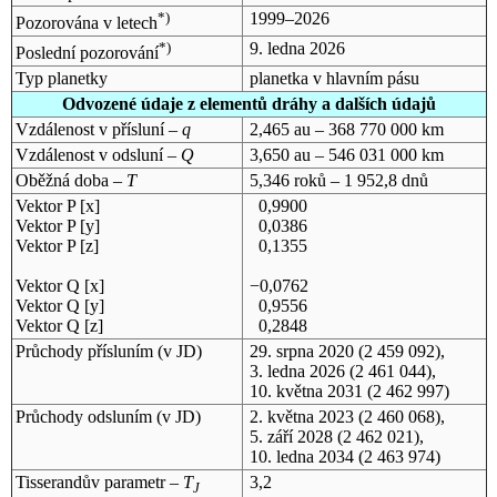
*)
1999–2026
Pozorována v letech
*)
9. ledna 2026
Poslední pozorování
Typ planetky
planetka v hlavním pásu
Odvozené údaje z elementů dráhy a dalších údajů
Vzdálenost v přísluní –
q
2,465 au – 368 770 000 km
Vzdálenost v odsluní –
Q
3,650 au – 546 031 000 km
Oběžná doba –
T
5,346 roků – 1 952,8 dnů
Vektor P [x]
0,9900
Vektor P [y]
0,0386
Vektor P [z]
0,1355
Vektor Q [x]
−0,0762
Vektor Q [y]
0,9556
Vektor Q [z]
0,2848
Průchody přísluním (v
JD
)
29. srpna 2020
(2 459 092),
3. ledna 2026
(2 461 044),
10. května 2031
(2 462 997)
Průchody odsluním (v
JD
)
2. května 2023
(2 460 068),
5. září 2028
(2 462 021),
10. ledna 2034
(2 463 974)
Tisserandův parametr –
T
3,2
J