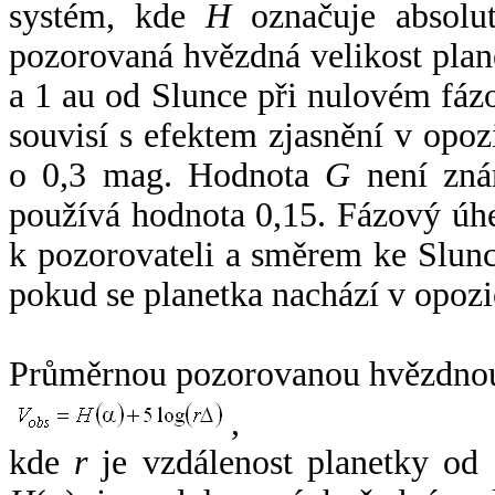
systém, kde
H
označuje absolut
pozorovaná hvězdná velikost plan
a 1 au od Slunce při nulovém fá
souvisí s efektem zjasnění v opoz
o 0,3 mag. Hodnota
G
není zná
používá hodnota 0,15. Fázový úh
k pozorovateli a směrem ke Slunc
pokud se planetka nachází v opozi
Průměrnou pozorovanou hvězdnou 
,
kde
r
je vzdálenost planetky od