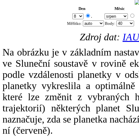
Den
Měsíc
.
Měřítko:
Body
:
Zdroj dat:
IAU
Na obrázku je v základním nastav
ve Sluneční soustavě v rovině ek
podle vzdálenosti planetky v odsl
planetky vykreslila a optimálně
které lze změnit z vybraných h
trajektorií) některých planet Sl
naznačuje, zda se planetka nacház
ní (červeně).