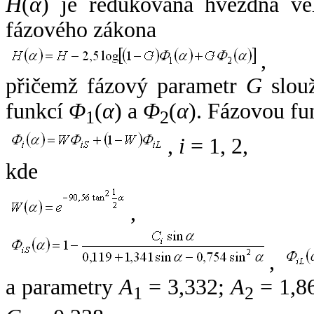
H
(
α
) je redukovaná hvězdná vel
fázového zákona
,
přičemž fázový parametr
G
slouž
funkcí
Φ
(
α
) a
Φ
(
α
). Fázovou fu
1
2
,
i
= 1, 2,
kde
,
,
a parametry
A
= 3,332;
A
= 1,8
1
2