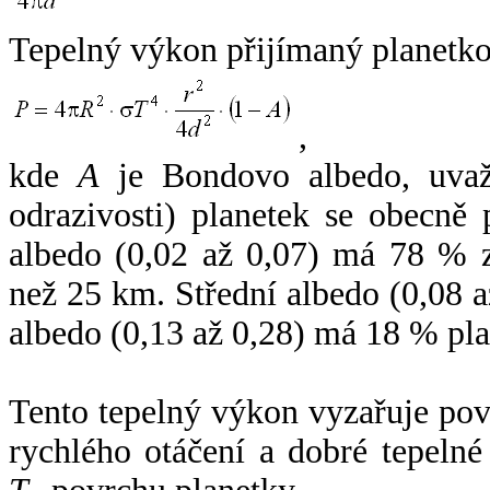
Tepelný výkon přijímaný planetko
,
kde
A
je Bondovo albedo, uvaž
odrazivosti) planetek se obecně
albedo (0,02 až 0,07) má 78 % z
než 25 km. Střední albedo (0,08 
albedo (0,13 až 0,28) má 18 % pla
Tento tepelný výkon vyzařuje po
rychlého otáčení a dobré tepelné