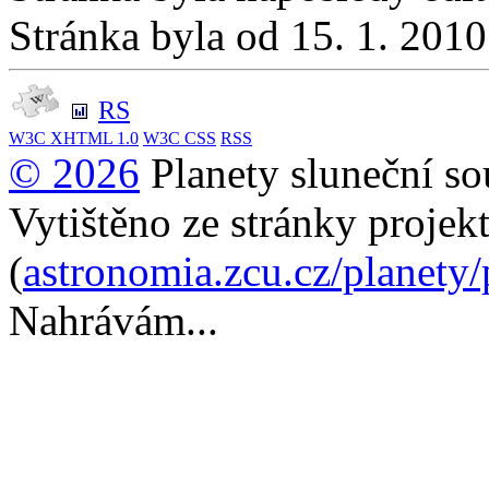
Stránka byla od 15. 1. 201
RS
W3C
XHTML 1.0
W3C
CSS
RSS
© 2026
Planety sluneční so
Vytištěno ze stránky projek
(
astronomia.zcu.cz/planety
Nahrávám...