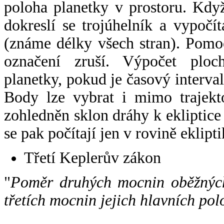
poloha planetky v prostoru. Kdy
dokreslí se trojúhelník a vypoč
(známe délky všech stran). Pomo
označení zruší. Výpočet ploch
planetky, pokud je časový interval
Body lze vybrat i mimo trajekto
zohledněn sklon dráhy k ekliptice
se pak počítají jen v rovině eklipti
Třetí Keplerův zákon
"
Poměr druhých mocnin oběžných
třetích mocnin jejich hlavních pol