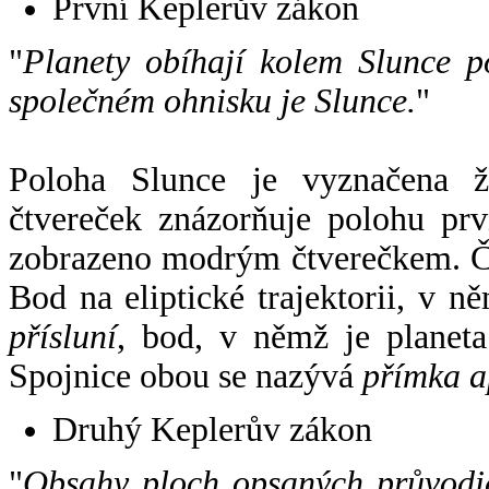
První Keplerův zákon
"
Planety obíhají kolem Slunce p
společném ohnisku je Slunce.
"
Poloha Slunce je vyznačena 
čtvereček znázorňuje polohu pr
zobrazeno modrým čtverečkem. Če
Bod na eliptické trajektorii, v n
přísluní
, bod, v němž je planet
Spojnice obou se nazývá
přímka a
Druhý Keplerův zákon
"
Obsahy ploch opsaných průvodič