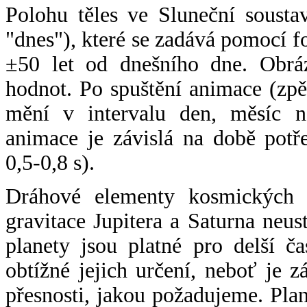
Polohu těles ve Sluneční sousta
"dnes"), které se zadává pomocí 
±50 let od dnešního dne. Obráz
hodnot. Po spuštění animace (zpě
mění v intervalu den, měsíc ne
animace je závislá na době potř
0,5-0,8 s).
Dráhové elementy kosmických t
gravitace Jupitera a Saturna neu
planety jsou platné pro delší č
obtížné jejich určení, neboť je 
přesnosti, jakou požadujeme. Pla