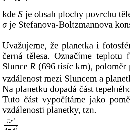
kde
S
je obsah plochy povrchu těl
σ
je Stefanova-Boltzmannova kons
Uvažujeme, že planetka i fotosfér
černá tělesa. Označíme teplotu 
Slunce
R
(696 tisíc km), poloměr
vzdálenost mezi Sluncem a plane
Na planetku dopadá část tepelnéh
Tuto část vypočítáme jako pomě
vzdálenosti planetky, tzn.