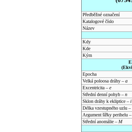
Předběžné označení
Katalogové číslo
Název
Kdy
Kde
Kým
E
(Ekv
Epocha
Velká poloosa dráhy –
a
Excentricita –
e
Střední denní pohyb –
n
Sklon dráhy k ekliptice –
i
Délka vzestupného uzlu –
Argument šířky perihelu 
Střední anomálie –
M