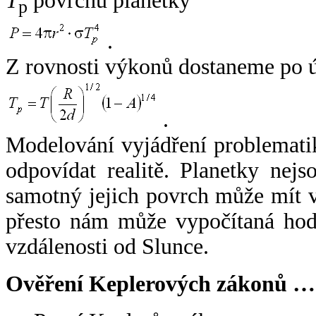
T
povrchu planetky
p
.
Z rovnosti výkonů dostaneme po 
.
Modelování vyjádření problemati
odpovídat realitě. Planetky nejso
samotný jejich povrch může mít v
přesto nám může vypočítaná hodn
vzdálenosti od Slunce.
Ověření Keplerových zákonů …