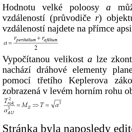
Hodnotu velké poloosy
a
může
vzdáleností (průvodiče
r
) objekt
vzdáleností najdete na přímce apsi
Vypočítanou velikost
a
lze zkont
nachází dráhové elementy plane
pomocí třetího Keplerova zák
zobrazená v levém horním rohu o
Stránka byla naposledy edi