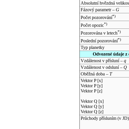
Absolutní hvězdná velikos
Fázový parametr –
G
*)
Počet pozorování
*)
Počet opozic
*)
Pozorována v letech
*)
Poslední pozorování
Typ planetky
Odvozené údaje z 
Vzdálenost v přísluní –
q
Vzdálenost v odsluní –
Q
Oběžná doba –
T
Vektor P [x]
Vektor P [y]
Vektor P [z]
Vektor Q [x]
Vektor Q [y]
Vektor Q [z]
Průchody přísluním (v
JD
)