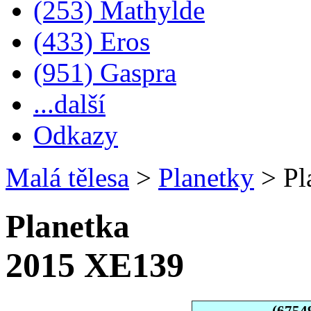
(253) Mathylde
(433) Eros
(951) Gaspra
...další
Odkazy
Malá tělesa
>
Planetky
>
Pl
Planetka
2015 XE139
(6754