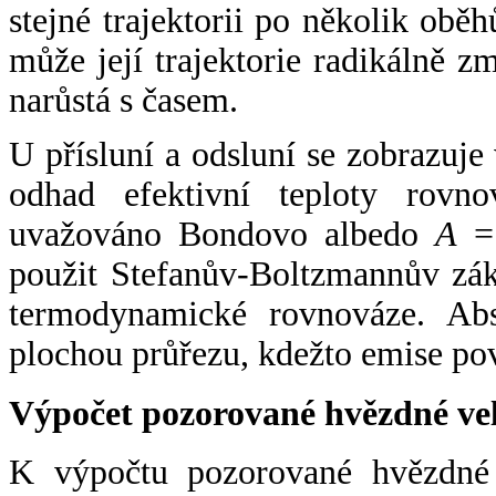
stejné trajektorii po několik oběh
může její trajektorie radikálně zm
narůstá s časem.
U přísluní a odsluní se zobrazuje
odhad efektivní teploty rovno
uvažováno Bondovo albedo
A
= 
použit Stefanův-Boltzmannův zák
termodynamické rovnováze. Abs
plochou průřezu, kdežto emise po
Výpočet pozorované hvězdné ve
K výpočtu pozorované hvězdné v