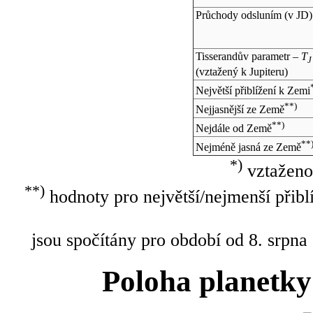
Průchody odsluním (v
JD
)
Tisserandův parametr –
T
J
(vztažený k Jupiteru)
Největší přiblížení k Zemi
**)
Nejjasnější ze Země
**)
Nejdále od Země
**
Nejméně jasná ze Země
*)
vztaženo
**)
hodnoty pro největší/nejmenší přibl
jsou spočítány pro období od 8. srpna
Poloha planetky