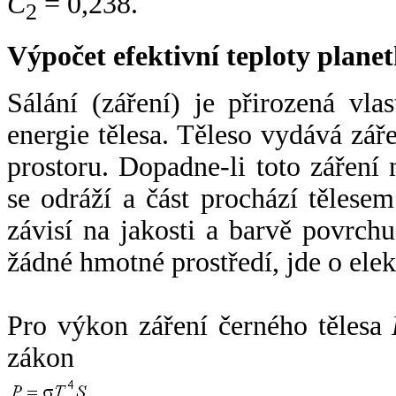
C
= 0,238.
2
Výpočet efektivní teploty plan
Sálání (záření) je přirozená vla
energie tělesa. Těleso vydává zá
prostoru. Dopadne-li toto záření n
se odráží a část prochází tělesem
závisí na jakosti a barvě povrch
žádné hmotné prostředí, jde o ele
Pro výkon záření černého tělesa
zákon