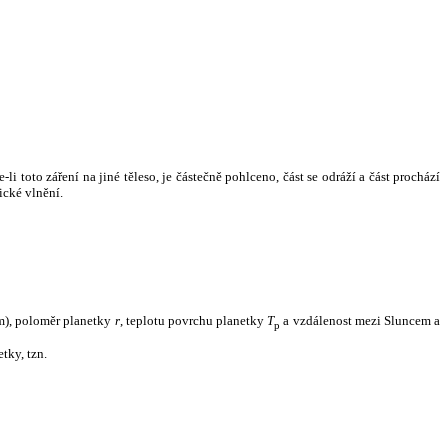
i toto záření na jiné těleso, je částečně pohlceno, část se odráží a část prochází
ické vlnění.
m), poloměr planetky
r
, teplotu povrchu planetky
T
a vzdálenost mezi Sluncem a
p
tky, tzn.