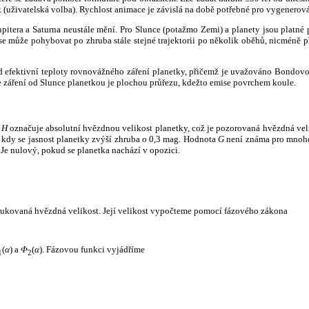
k (uživatelská volba). Rychlost animace je závislá na době potřebné pro vygenerová
itera a Saturna neustále mění. Pro Slunce (potažmo Zemi) a planety jsou platné p
 může pohybovat po zhruba stále stejné trajektorii po několik oběhů, nicméně při p
had efektivní teploty rovnovážného záření planetky, přičemž je uvažováno Bondov
záření od Slunce planetkou je plochou průřezu, kdežto emise povrchem koule.
e
H
označuje absolutní hvězdnou velikost planetky, což je pozorovaná hvězdná veli
i, kdy se jasnost planetky zvýší zhruba o 0,3 mag. Hodnota
G
není známa pro mnoho 
Je nulový, pokud se planetka nachází v opozici.
edukovaná hvězdná velikost. Její velikost vypočteme pomocí fázového zákona
(
α
) a
Φ
(
α
). Fázovou funkci vyjádříme
1
2