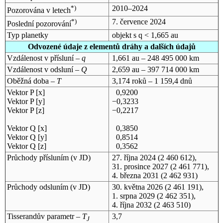
*)
2010–2024
Pozorována v letech
*)
7. července 2024
Poslední pozorování
Typ planetky
objekt s q < 1,665 au
Odvozené údaje z elementů dráhy a dalších údajů
Vzdálenost v přísluní –
q
1,661 au – 248 495 000 km
Vzdálenost v odsluní –
Q
2,659 au – 397 714 000 km
Oběžná doba –
T
3,174 roků – 1 159,4 dnů
Vektor P [x]
0,9200
Vektor P [y]
−0,3233
Vektor P [z]
−0,2217
Vektor Q [x]
0,3850
Vektor Q [y]
0,8514
Vektor Q [z]
0,3562
Průchody přísluním (v
JD
)
27. října 2024
(2 460 612),
31. prosince 2027
(2 461 771),
4. března 2031
(2 462 931)
Průchody odsluním (v
JD
)
30. května 2026
(2 461 191),
1. srpna 2029
(2 462 351),
4. října 2032
(2 463 510)
Tisserandův parametr –
T
3,7
J