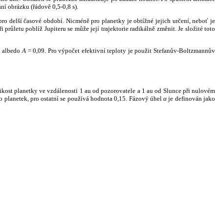
ní obrázku (řádově 0,5-0,8 s).
ro delší časové období. Nicméně pro planetky je obtížné jejich určení, neboť je
růletu poblíž Jupiteru se může její trajektorie radikálně změnit. Je složité toto
o albedo
A
= 0,09. Pro výpočet efektivní teploty je použit Stefanův-Boltzmannův
kost planetky ve vzdálenosti 1 au od pozorovatele a 1 au od Slunce při nulovém
planetek, pro ostatní se používá hodnota 0,15. Fázový úhel
α
je definován jako