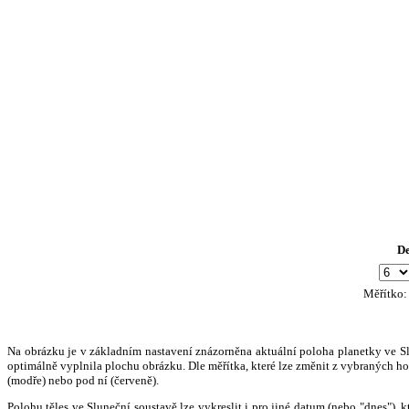
D
Měřítko
Na obrázku je v základním nastavení znázorněna aktuální poloha planetky ve Slun
optimálně vyplnila plochu obrázku. Dle měřítka, které lze změnit z vybraných hod
(modře) nebo pod ní (červeně).
Polohu těles ve Sluneční soustavě lze vykreslit i pro jiné datum (nebo "dnes")