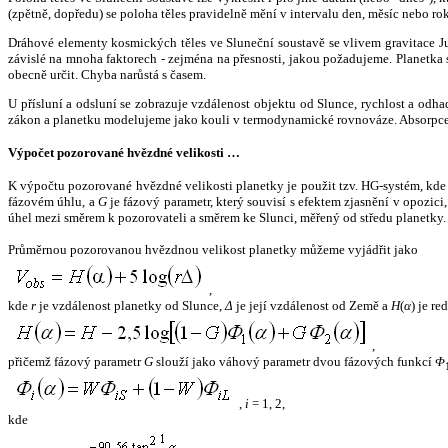
(zpětně, dopředu) se poloha těles pravidelně mění v intervalu den, měsíc nebo ro
Dráhové elementy kosmických těles ve Sluneční soustavě se vlivem gravitace Jup
závislé na mnoha faktorech - zejména na přesnosti, jakou požadujeme. Planetka se
obecně určit. Chyba narůstá s časem.
U přísluní a odsluní se zobrazuje vzdálenost objektu od Slunce, rychlost a od
zákon a planetku modelujeme jako kouli v termodynamické rovnováze. Absorpce 
Výpočet pozorované hvězdné velikosti …
K výpočtu pozorované hvězdné velikosti planetky je použit tzv. HG-systém, kd
fázovém úhlu, a
G
je fázový parametr, který souvisí s efektem zjasnění v opozic
úhel mezi směrem k pozorovateli a směrem ke Slunci, měřený od středu planetky. 
Průměrnou pozorovanou hvězdnou velikost planetky můžeme vyjádřit jako
,
kde
r
je vzdálenost planetky od Slunce,
Δ
je její vzdálenost od Země a
H
(
α
) je r
,
přičemž fázový parametr
G
slouží jako váhový parametr dvou fázových funkcí
Φ
,
i
= 1, 2,
kde