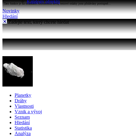
Katalogy objektů
Tato funkce je na stránkách Astronomia nová, testové otázky jsou přidávány postupně...
Novinky
Hledání
Zadejte text, který chcete hledat
Planetky
Dráhy
Vlastnosti
Vznik a vývoj
Seznam
Hledání
Statistika
Analýza