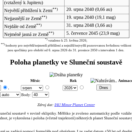
(vztažený k Jupiteru)
**)
20. srpna 2040
(0,66 au)
Největší přiblížení k Zemi
**)
19. srpna 2040
(19,1 mag)
Nejjasnější ze Země
**)
31. srpna 2048
(3,66 au)
Nejdále od Země
**)
5. července 2045
(23,9 mag)
Nejméně jasná ze Země
*)
vztaženo k 25. května 2026;
**)
hodnoty pro největší/nejmenší přiblížení a nejnižší/nejvyšší pozorovanou hvězdnou velikost
jsou spočítány pro období od 6. srpna 2026 do 31. prosince 2050 s intervalem 1 den.
Poloha planetky ve Sluneční soustavě
en
Měsíc
Rok
Animac
.
:
Body
:
Zdroj dat:
IAU Minor Planet Center
eční soustavě v rovině ekliptiky. Měřítko je zvoleno automaticky podle vzdálenost
not, je vykreslena i poloha (včetně trajektorií) některých planet Sluneční soustavy
, které se zadává pomocí formuláře pod obrázkem. Lze zadat datum ±50 let od dneš