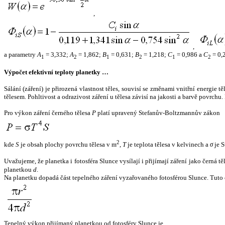
,
,
a parametry
A
= 3,332;
A
= 1,862;
B
= 0,631;
B
= 1,218;
C
= 0,986 a
C
= 0,
1
2
1
2
1
2
Výpočet efektivní teploty planetky …
Sálání (záření) je přirozená vlastnost těles, souvisí se změnami vnitřní energie 
tělesem. Pohltivost a odrazivost záření u tělesa závisí na jakosti a barvě povrch
Pro výkon záření černého tělesa
P
platí upravený Stefanův-Boltzmannův zákon
2
kde
S
je obsah plochy povrchu tělesa v m
,
T
je teplota tělesa v kelvinech a
σ
je S
Uvažujeme, že planetka i fotosféra Slunce vysílají i přijímají záření jako černá 
planetkou
d
.
Na planetku dopadá část tepelného záření vyzařovaného fotosférou Slunce. Tuto 
Tepelný výkon přijímaný planetkou od fotosféry Slunce je