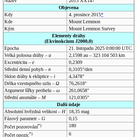
Název
2015 XX147
Objevena
Kdy
4. prosince 2015
*
Kde
Mount Lemmon
Kým
Mount Lemmon Survey
Elementy dráhy
(Ekvinokcium J2000,0)
Epocha
21. listopadu 2025 0:00:00 UTC
Velká poloosa dráhy –
a
2,1598 au – 323 104 503 km
Excentricita –
e
0,2309
Střední denní pohyb –
n
0,3105°/den
Sklon dráhy k ekliptice –
i
4,3478°
Délka vzestupného uzlu –
Ω
76,2618°
Argument šířky perihelu –
ω
261,0658°
Střední anomálie –
M
121,0305°
Další údaje
Absolutní hvězdná velikost –
H
18,35 mag
Fázový parametr –
G
0,15
*)
180
Počet pozorování
*)
6
Počet opozic