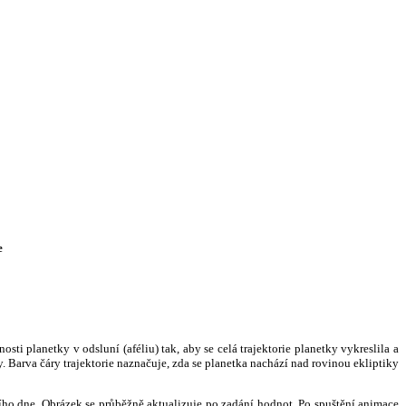
e
i planetky v odsluní (aféliu) tak, aby se celá trajektorie planetky vykreslila a
. Barva čáry trajektorie naznačuje, zda se planetka nachází nad rovinou ekliptiky
ního dne. Obrázek se průběžně aktualizuje po zadání hodnot. Po spuštění animace