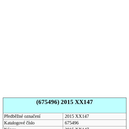
(675496) 2015 XX147
Předběžné označení
2015 XX147
Katalogové číslo
675496