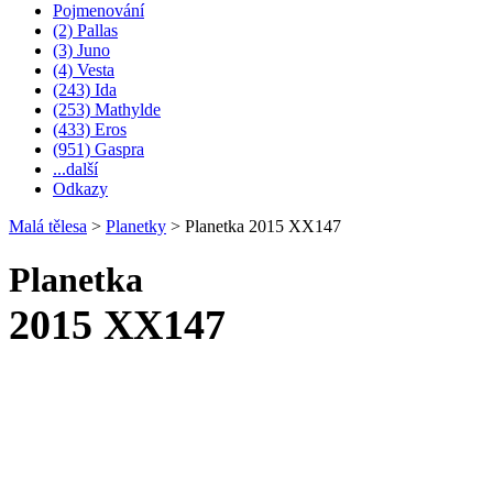
Pojmenování
(2) Pallas
(3) Juno
(4) Vesta
(243) Ida
(253) Mathylde
(433) Eros
(951) Gaspra
...další
Odkazy
Malá tělesa
>
Planetky
>
Planetka 2015 XX147
Planetka
2015 XX147