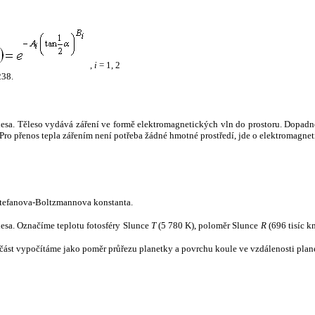
,
i
= 1, 2
238.
tělesa. Těleso vydává záření ve formě elektromagnetických vln do prostoru. Dopadne-l
u. Pro přenos tepla zářením není potřeba žádné hmotné prostředí, jde o elektromagnet
tefanova-Boltzmannova konstanta.
tělesa. Označíme teplotu fotosféry Slunce
T
(5 780 K), poloměr Slunce
R
(696 tisíc k
část vypočítáme jako poměr průřezu planetky a povrchu koule ve vzdálenosti plane