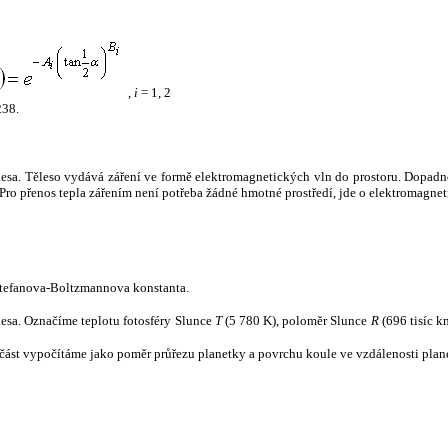
,
i
= 1, 2
238.
tělesa. Těleso vydává záření ve formě elektromagnetických vln do prostoru. Dopadne-l
u. Pro přenos tepla zářením není potřeba žádné hmotné prostředí, jde o elektromagnet
tefanova-Boltzmannova konstanta.
tělesa. Označíme teplotu fotosféry Slunce
T
(5 780 K), poloměr Slunce
R
(696 tisíc k
část vypočítáme jako poměr průřezu planetky a povrchu koule ve vzdálenosti plane