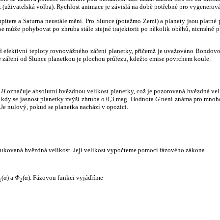
k (uživatelská volba). Rychlost animace je závislá na době potřebné pro vygenerová
itera a Saturna neustále mění. Pro Slunce (potažmo Zemi) a planety jsou platné p
 může pohybovat po zhruba stále stejné trajektorii po několik oběhů, nicméně při p
had efektivní teploty rovnovážného záření planetky, přičemž je uvažováno Bondov
záření od Slunce planetkou je plochou průřezu, kdežto emise povrchem koule.
e
H
označuje absolutní hvězdnou velikost planetky, což je pozorovaná hvězdná veli
i, kdy se jasnost planetky zvýší zhruba o 0,3 mag. Hodnota
G
není známa pro mnoho 
Je nulový, pokud se planetka nachází v opozici.
edukovaná hvězdná velikost. Její velikost vypočteme pomocí fázového zákona
(
α
) a
Φ
(
α
). Fázovou funkci vyjádříme
1
2