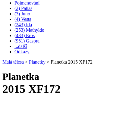
Pojmenování
(2) Pallas
(3) Juno
(4) Vesta
(243) Ida
(253) Mathylde
(433) Eros
(951) Gaspra
...další
Odkazy
Malá tělesa
>
Planetky
>
Planetka 2015 XF172
Planetka
2015 XF172