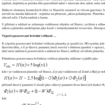
(zpětně, dopředu) se poloha těles pravidelně mění v intervalu den, měsíc nebo ro
Dráhové elementy kosmických těles ve Sluneční soustavě se vlivem gravitace Jup
závislé na mnoha faktorech - zejména na přesnosti, jakou požadujeme. Planetka se
obecně určit. Chyba narůstá s časem.
U přísluní a odsluní se zobrazuje vzdálenost objektu od Slunce, rychlost a od
zákon a planetku modelujeme jako kouli v termodynamické rovnováze. Absorpce 
Výpočet pozorované hvězdné velikosti …
K výpočtu pozorované hvězdné velikosti planetky je použit tzv. HG-systém, kd
fázovém úhlu, a
G
je fázový parametr, který souvisí s efektem zjasnění v opozic
úhel mezi směrem k pozorovateli a směrem ke Slunci, měřený od středu planetky. 
Průměrnou pozorovanou hvězdnou velikost planetky můžeme vyjádřit jako
,
kde
r
je vzdálenost planetky od Slunce,
Δ
je její vzdálenost od Země a
H
(
α
) je r
,
přičemž fázový parametr
G
slouží jako váhový parametr dvou fázových funkcí
Φ
,
i
= 1, 2,
kde