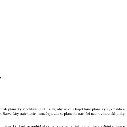
e
i planetky v odsluní (aféliu) tak, aby se celá trajektorie planetky vykreslila a
. Barva čáry trajektorie naznačuje, zda se planetka nachází nad rovinou ekliptiky
ního dne. Obrázek se průběžně aktualizuje po zadání hodnot. Po spuštění animace