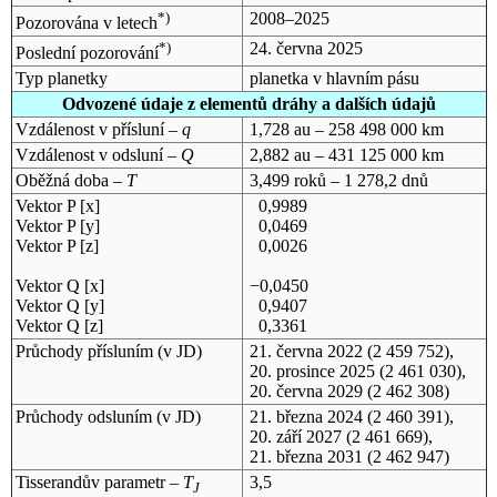
*)
2008–2025
Pozorována v letech
*)
24. června 2025
Poslední pozorování
Typ planetky
planetka v hlavním pásu
Odvozené údaje z elementů dráhy a dalších údajů
Vzdálenost v přísluní –
q
1,728 au – 258 498 000 km
Vzdálenost v odsluní –
Q
2,882 au – 431 125 000 km
Oběžná doba –
T
3,499 roků – 1 278,2 dnů
Vektor P [x]
0,9989
Vektor P [y]
0,0469
Vektor P [z]
0,0026
Vektor Q [x]
−0,0450
Vektor Q [y]
0,9407
Vektor Q [z]
0,3361
Průchody přísluním (v
JD
)
21. června 2022
(2 459 752),
20. prosince 2025
(2 461 030),
20. června 2029
(2 462 308)
Průchody odsluním (v
JD
)
21. března 2024
(2 460 391),
20. září 2027
(2 461 669),
21. března 2031
(2 462 947)
Tisserandův parametr –
T
3,5
J