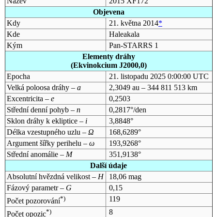
Název
2015 XF172
Objevena
Kdy
21. května 2014
*
Kde
Haleakala
Kým
Pan-STARRS 1
Elementy dráhy
(Ekvinokcium J2000,0)
Epocha
21. listopadu 2025 0:00:00 UTC
Velká poloosa dráhy –
a
2,3049 au – 344 811 513 km
Excentricita –
e
0,2503
Střední denní pohyb –
n
0,2817°/den
Sklon dráhy k ekliptice –
i
3,8848°
Délka vzestupného uzlu –
Ω
168,6289°
Argument šířky perihelu –
ω
193,9268°
Střední anomálie –
M
351,9138°
Další údaje
Absolutní hvězdná velikost –
H
18,06 mag
Fázový parametr –
G
0,15
*)
119
Počet pozorování
*)
8
Počet opozic