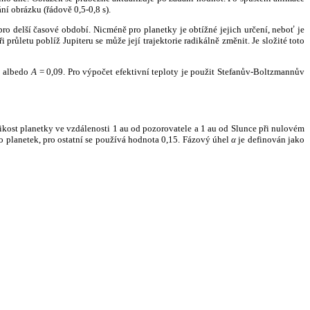
ní obrázku (řádově 0,5-0,8 s).
ro delší časové období. Nicméně pro planetky je obtížné jejich určení, neboť je
růletu poblíž Jupiteru se může její trajektorie radikálně změnit. Je složité toto
o albedo
A
= 0,09. Pro výpočet efektivní teploty je použit Stefanův-Boltzmannův
kost planetky ve vzdálenosti 1 au od pozorovatele a 1 au od Slunce při nulovém
planetek, pro ostatní se používá hodnota 0,15. Fázový úhel
α
je definován jako