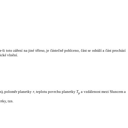
i toto záření na jiné těleso, je částečně pohlceno, část se odráží a část prochází
ické vlnění.
m), poloměr planetky
r
, teplotu povrchu planetky
T
a vzdálenost mezi Sluncem a
p
tky, tzn.