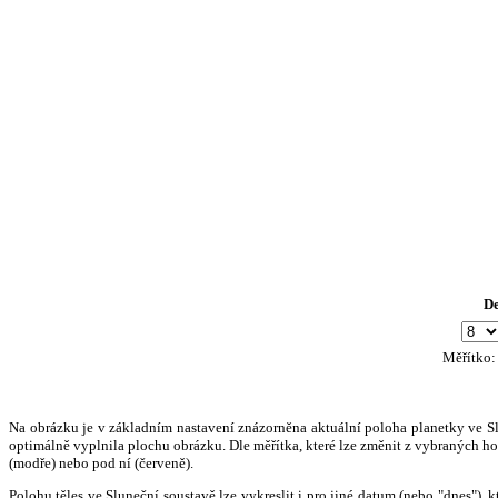
D
Měřítko
Na obrázku je v základním nastavení znázorněna aktuální poloha planetky ve Slun
optimálně vyplnila plochu obrázku. Dle měřítka, které lze změnit z vybraných hod
(modře) nebo pod ní (červeně).
Polohu těles ve Sluneční soustavě lze vykreslit i pro jiné datum (nebo "dnes")