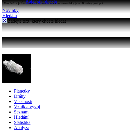
Katalogy objektů
Tato funkce je na stránkách Astronomia nová, testové otázky jsou přidávány postupně...
Novinky
Hledání
Zadejte text, který chcete hledat
Planetky
Dráhy
Vlastnosti
Vznik a vývoj
Seznam
Hledání
Statistika
Analýza