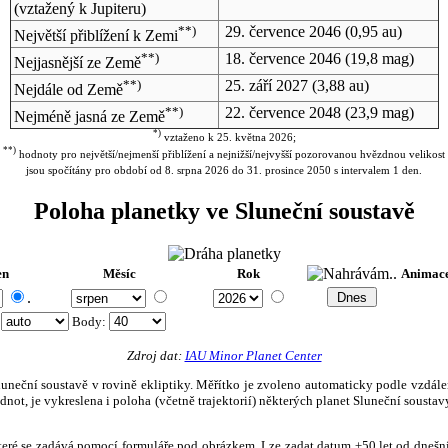
(vztažený k Jupiteru)
**)
29. července 2046
(0,95 au)
Největší přiblížení k Zemi
**)
18. července 2046
(19,8 mag)
Nejjasnější ze Země
**)
25. září 2027
(3,88 au)
Nejdále od Země
**)
22. července 2048
(23,9 mag)
Nejméně jasná ze Země
*)
vztaženo k 25. května 2026;
**)
hodnoty pro největší/nejmenší přiblížení a nejnižší/nejvyšší pozorovanou hvězdnou velikost
jsou spočítány pro období od 8. srpna 2026 do 31. prosince 2050 s intervalem 1 den.
Poloha planetky ve Sluneční soustavě
en
Měsíc
Rok
Animac
.
:
Body
:
Zdroj dat:
IAU Minor Planet Center
eční soustavě v rovině ekliptiky. Měřítko je zvoleno automaticky podle vzdálenost
not, je vykreslena i poloha (včetně trajektorií) některých planet Sluneční soustavy
, které se zadává pomocí formuláře pod obrázkem. Lze zadat datum ±50 let od dneš