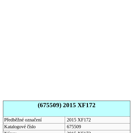
(675509) 2015 XF172
Předběžné označení
2015 XF172
Katalogové číslo
675509