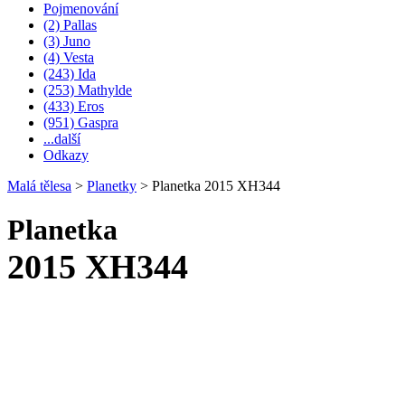
Pojmenování
(2) Pallas
(3) Juno
(4) Vesta
(243) Ida
(253) Mathylde
(433) Eros
(951) Gaspra
...další
Odkazy
Malá tělesa
>
Planetky
>
Planetka 2015 XH344
Planetka
2015 XH344