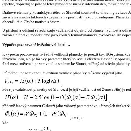
(zpětně, dopředu) se poloha těles pravidelně mění v intervalu den, měsíc nebo ro
Dráhové elementy kosmických těles ve Sluneční soustavě se vlivem gravitace Jup
závislé na mnoha faktorech - zejména na přesnosti, jakou požadujeme. Planetka se
obecně určit. Chyba narůstá s časem.
U přísluní a odsluní se zobrazuje vzdálenost objektu od Slunce, rychlost a od
zákon a planetku modelujeme jako kouli v termodynamické rovnováze. Absorpce 
Výpočet pozorované hvězdné velikosti …
K výpočtu pozorované hvězdné velikosti planetky je použit tzv. HG-systém, kd
fázovém úhlu, a
G
je fázový parametr, který souvisí s efektem zjasnění v opozic
úhel mezi směrem k pozorovateli a směrem ke Slunci, měřený od středu planetky. 
Průměrnou pozorovanou hvězdnou velikost planetky můžeme vyjádřit jako
,
kde
r
je vzdálenost planetky od Slunce,
Δ
je její vzdálenost od Země a
H
(
α
) je r
,
přičemž fázový parametr
G
slouží jako váhový parametr dvou fázových funkcí
Φ
,
i
= 1, 2,
kde