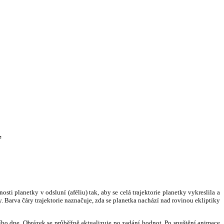
e
i planetky v odsluní (aféliu) tak, aby se celá trajektorie planetky vykreslila a
. Barva čáry trajektorie naznačuje, zda se planetka nachází nad rovinou ekliptiky
ního dne. Obrázek se průběžně aktualizuje po zadání hodnot. Po spuštění animace