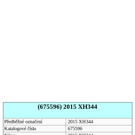
(675596) 2015 XH344
Předběžné označení
2015 XH344
Katalogové číslo
675596