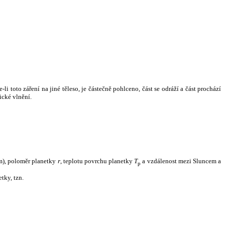
i toto záření na jiné těleso, je částečně pohlceno, část se odráží a část prochází
ické vlnění.
m), poloměr planetky
r
, teplotu povrchu planetky
T
a vzdálenost mezi Sluncem a
p
tky, tzn.