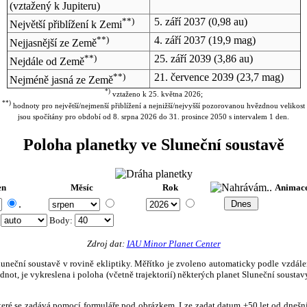
(vztažený k Jupiteru)
**)
5. září 2037
(0,98 au)
Největší přiblížení k Zemi
**)
4. září 2037
(19,9 mag)
Nejjasnější ze Země
**)
25. září 2039
(3,86 au)
Nejdále od Země
**)
21. července 2039
(23,7 mag)
Nejméně jasná ze Země
*)
vztaženo k 25. května 2026;
**)
hodnoty pro největší/nejmenší přiblížení a nejnižší/nejvyšší pozorovanou hvězdnou velikost
jsou spočítány pro období od 8. srpna 2026 do 31. prosince 2050 s intervalem 1 den.
Poloha planetky ve Sluneční soustavě
en
Měsíc
Rok
Animac
.
:
Body
:
Zdroj dat:
IAU Minor Planet Center
eční soustavě v rovině ekliptiky. Měřítko je zvoleno automaticky podle vzdálenost
not, je vykreslena i poloha (včetně trajektorií) některých planet Sluneční soustavy
, které se zadává pomocí formuláře pod obrázkem. Lze zadat datum ±50 let od dneš