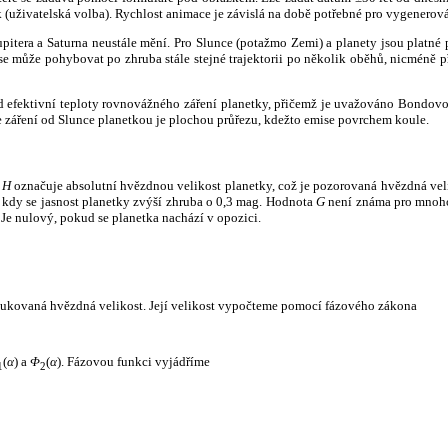
k (uživatelská volba). Rychlost animace je závislá na době potřebné pro vygenerová
itera a Saturna neustále mění. Pro Slunce (potažmo Zemi) a planety jsou platné p
 může pohybovat po zhruba stále stejné trajektorii po několik oběhů, nicméně při p
had efektivní teploty rovnovážného záření planetky, přičemž je uvažováno Bondov
záření od Slunce planetkou je plochou průřezu, kdežto emise povrchem koule.
e
H
označuje absolutní hvězdnou velikost planetky, což je pozorovaná hvězdná veli
i, kdy se jasnost planetky zvýší zhruba o 0,3 mag. Hodnota
G
není známa pro mnoho 
Je nulový, pokud se planetka nachází v opozici.
edukovaná hvězdná velikost. Její velikost vypočteme pomocí fázového zákona
(
α
) a
Φ
(
α
). Fázovou funkci vyjádříme
1
2