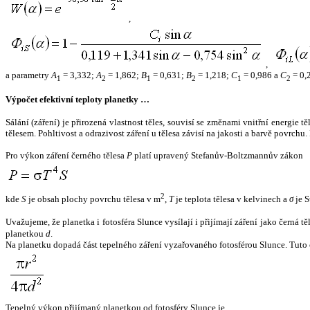
,
,
a parametry
A
= 3,332;
A
= 1,862;
B
= 0,631;
B
= 1,218;
C
= 0,986 a
C
= 0,
1
2
1
2
1
2
Výpočet efektivní teploty planetky …
Sálání (záření) je přirozená vlastnost těles, souvisí se změnami vnitřní energie 
tělesem. Pohltivost a odrazivost záření u tělesa závisí na jakosti a barvě povrch
Pro výkon záření černého tělesa
P
platí upravený Stefanův-Boltzmannův zákon
2
kde
S
je obsah plochy povrchu tělesa v m
,
T
je teplota tělesa v kelvinech a
σ
je S
Uvažujeme, že planetka i fotosféra Slunce vysílají i přijímají záření jako černá 
planetkou
d
.
Na planetku dopadá část tepelného záření vyzařovaného fotosférou Slunce. Tuto 
Tepelný výkon přijímaný planetkou od fotosféry Slunce je