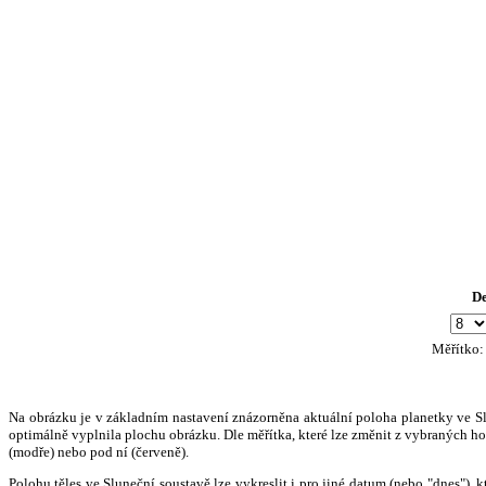
D
Měřítko
Na obrázku je v základním nastavení znázorněna aktuální poloha planetky ve Slun
optimálně vyplnila plochu obrázku. Dle měřítka, které lze změnit z vybraných hod
(modře) nebo pod ní (červeně).
Polohu těles ve Sluneční soustavě lze vykreslit i pro jiné datum (nebo "dnes")