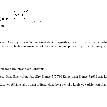
,
i
= 1, 2
238.
tělesa. Těleso vydává záření ve formě elektromagnetických vln do prostoru. Dopadne-l
u. Pro přenos tepla zářením není potřeba žádné hmotné prostředí, jde o elektromagnet
tefanova-Boltzmannova konstanta.
tělesa. Označíme teplotu fotosféry Slunce
T
(5 780 K), poloměr Slunce
R
(696 tisíc k
část vypočítáme jako poměr průřezu planetky a povrchu koule ve vzdálenosti plane