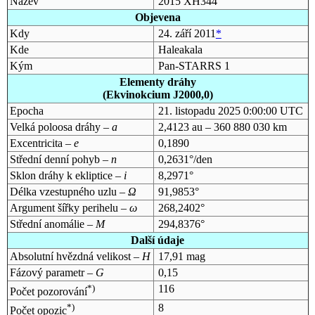
Název
2015 XH344
Objevena
Kdy
24. září 2011
*
Kde
Haleakala
Kým
Pan-STARRS 1
Elementy dráhy
(Ekvinokcium J2000,0)
Epocha
21. listopadu 2025 0:00:00 UTC
Velká poloosa dráhy –
a
2,4123 au – 360 880 030 km
Excentricita –
e
0,1890
Střední denní pohyb –
n
0,2631°/den
Sklon dráhy k ekliptice –
i
8,2971°
Délka vzestupného uzlu –
Ω
91,9853°
Argument šířky perihelu –
ω
268,2402°
Střední anomálie –
M
294,8376°
Další údaje
Absolutní hvězdná velikost –
H
17,91 mag
Fázový parametr –
G
0,15
*)
116
Počet pozorování
*)
8
Počet opozic