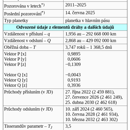
*)
2011–2025
Pozorována v letech
*)
14. června 2025
Poslední pozorování
Typ planetky
planetka v hlavním pásu
Odvozené údaje z elementů dráhy a dalších údajů
Vzdálenost v přísluní –
q
1,956 au – 292 668 000 km
Vzdálenost v odsluní –
Q
2,868 au – 429 092 000 km
Oběžná doba –
T
3,747 roků – 1 368,5 dnů
Vektor P [x]
0,9895
Vektor P [y]
0,0606
Vektor P [z]
−0,1309
Vektor Q [x]
−0,0043
Vektor Q [y]
0,9193
Vektor Q [z]
0,3936
Průchody přísluním (v
JD
)
27. října 2022
(2 459 881),
27. července 2026
(2 461 249),
25. dubna 2030
(2 462 618)
Průchody odsluním (v
JD
)
10. září 2024
(2 460 565),
10. června 2028
(2 461 934),
10. března 2032
(2 463 302)
Tisserandův parametr –
T
3,5
J