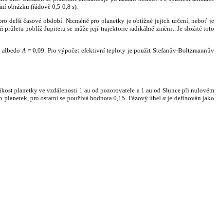
ní obrázku (řádově 0,5-0,8 s).
ro delší časové období. Nicméně pro planetky je obtížné jejich určení, neboť je
růletu poblíž Jupiteru se může její trajektorie radikálně změnit. Je složité toto
o albedo
A
= 0,09. Pro výpočet efektivní teploty je použit Stefanův-Boltzmannův
kost planetky ve vzdálenosti 1 au od pozorovatele a 1 au od Slunce při nulovém
planetek, pro ostatní se používá hodnota 0,15. Fázový úhel
α
je definován jako