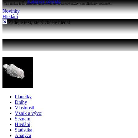
Katalogy objektů
Tato funkce je na stránkách Astronomia nová, testové otázky jsou přidávány postupně...
Novinky
Hledání
Zadejte text, který chcete hledat
Planetky
Dráhy
Vlastnosti
Vznik a vývoj
Seznam
Hledání
Statistika
Analýza