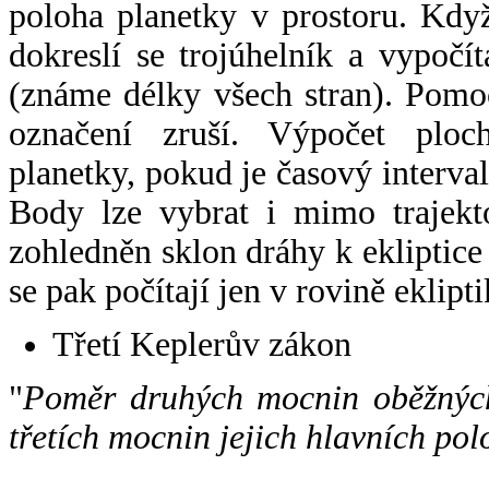
poloha planetky v prostoru. Kdy
dokreslí se trojúhelník a vypoč
(známe délky všech stran). Pomo
označení zruší. Výpočet ploch
planetky, pokud je časový interval
Body lze vybrat i mimo trajekto
zohledněn sklon dráhy k ekliptice
se pak počítají jen v rovině eklipti
Třetí Keplerův zákon
"
Poměr druhých mocnin oběžných
třetích mocnin jejich hlavních pol