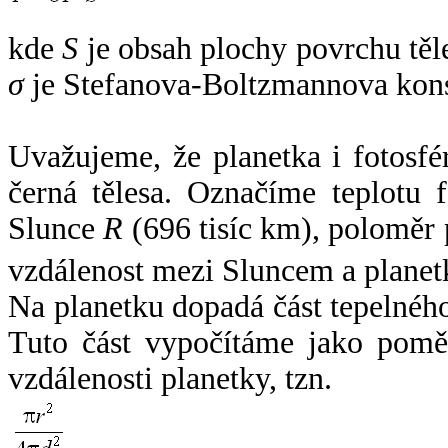
kde
S
je obsah plochy povrchu těl
σ
je Stefanova-Boltzmannova kons
Uvažujeme, že planetka i fotosfér
černá tělesa. Označíme teplotu 
Slunce
R
(696 tisíc km), poloměr
vzdálenost mezi Sluncem a plane
Na planetku dopadá část tepelnéh
Tuto část vypočítáme jako pomě
vzdálenosti planetky, tzn.