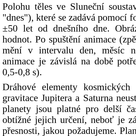
Polohu těles ve Sluneční sousta
"dnes"), které se zadává pomocí 
±50 let od dnešního dne. Obráz
hodnot. Po spuštění animace (zpě
mění v intervalu den, měsíc ne
animace je závislá na době potř
0,5-0,8 s).
Dráhové elementy kosmických t
gravitace Jupitera a Saturna neu
planety jsou platné pro delší č
obtížné jejich určení, neboť je 
přesnosti, jakou požadujeme. Pla