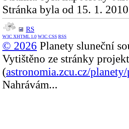
Stránka byla od 15. 1. 201
RS
W3C
XHTML 1.0
W3C
CSS
RSS
© 2026
Planety sluneční so
Vytištěno ze stránky projek
(
astronomia.zcu.cz/planety
Nahrávám...