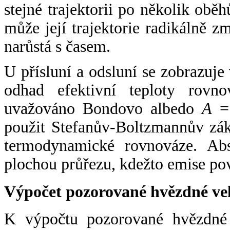
stejné trajektorii po několik oběh
může její trajektorie radikálně zm
narůstá s časem.
U přísluní a odsluní se zobrazuje
odhad efektivní teploty rovno
uvažováno Bondovo albedo
A
= 
použit Stefanův-Boltzmannův zák
termodynamické rovnováze. Abs
plochou průřezu, kdežto emise po
Výpočet pozorované hvězdné ve
K výpočtu pozorované hvězdné v