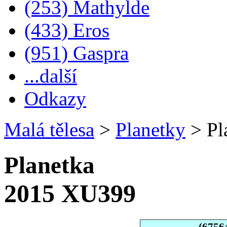
(253) Mathylde
(433) Eros
(951) Gaspra
...další
Odkazy
Malá tělesa
>
Planetky
>
Pl
Planetka
2015 XU399
(6756