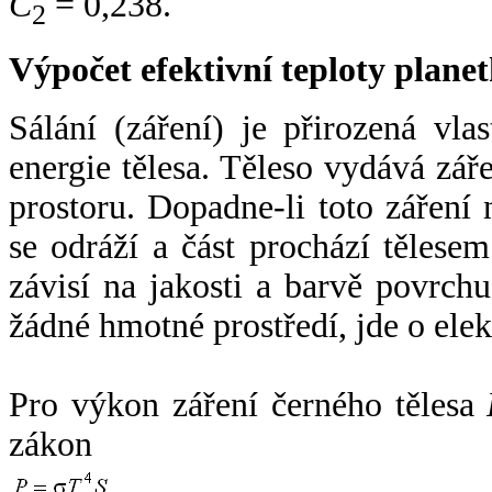
C
= 0,238.
2
Výpočet efektivní teploty plan
Sálání (záření) je přirozená vla
energie tělesa. Těleso vydává zá
prostoru. Dopadne-li toto záření n
se odráží a část prochází tělesem
závisí na jakosti a barvě povrch
žádné hmotné prostředí, jde o ele
Pro výkon záření černého tělesa
zákon