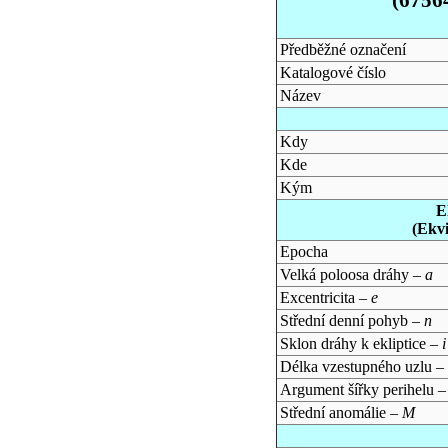
Předběžné označení
Katalogové číslo
Název
Kdy
Kde
Kým
E
(Ekv
Epocha
Velká poloosa dráhy –
a
Excentricita –
e
Střední denní pohyb –
n
Sklon dráhy k ekliptice –
i
Délka vzestupného uzlu –
Argument šířky perihelu 
Střední anomálie –
M