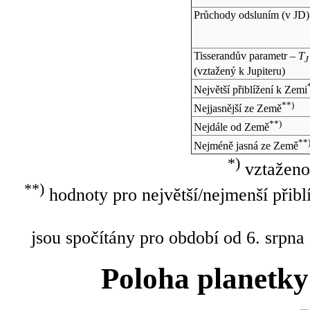
Průchody odsluním (v
JD
)
Tisserandův parametr –
T
J
(vztažený k Jupiteru)
Největší přiblížení k Zemi
**)
Nejjasnější ze Země
**)
Nejdále od Země
**
Nejméně jasná ze Země
*)
vztaženo
**)
hodnoty pro největší/nejmenší přibl
jsou spočítány pro období od 6. srpna
Poloha planetky