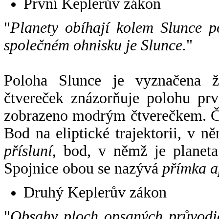
První Keplerův zákon
"
Planety obíhají kolem Slunce p
společném ohnisku je Slunce.
"
Poloha Slunce je vyznačena 
čtvereček znázorňuje polohu pr
zobrazeno modrým čtverečkem. Če
Bod na eliptické trajektorii, v n
přísluní
, bod, v němž je planet
Spojnice obou se nazývá
přímka a
Druhý Keplerův zákon
"
Obsahy ploch opsaných průvodič