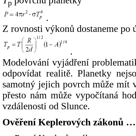
T
povrchu planetky
p
.
Z rovnosti výkonů dostaneme po 
.
Modelování vyjádření problemati
odpovídat realitě. Planetky nejso
samotný jejich povrch může mít v
přesto nám může vypočítaná hodn
vzdálenosti od Slunce.
Ověření Keplerových zákonů …