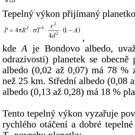
Tepelný výkon přijímaný planetko
,
kde
A
je Bondovo albedo, uvaž
odrazivosti) planetek se obecně
albedo (0,02 až 0,07) má 78 % z
než 25 km. Střední albedo (0,08 
albedo (0,13 až 0,28) má 18 % pla
Tento tepelný výkon vyzařuje po
rychlého otáčení a dobré tepelné