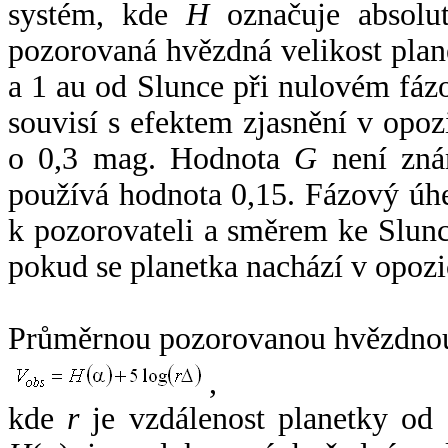
systém, kde
H
označuje absolut
pozorovaná hvězdná velikost plan
a 1 au od Slunce při nulovém fá
souvisí s efektem zjasnění v opoz
o 0,3 mag. Hodnota
G
není zná
používá hodnota 0,15. Fázový úh
k pozorovateli a směrem ke Slunc
pokud se planetka nachází v opozi
Průměrnou pozorovanou hvězdnou 
,
kde
r
je vzdálenost planetky od