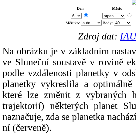
Den
Měsíc
.
Měřítko:
Body
:
Zdroj dat:
IAU
Na obrázku je v základním nastav
ve Sluneční soustavě v rovině ek
podle vzdálenosti planetky v odsl
planetky vykreslila a optimálně
které lze změnit z vybraných h
trajektorií) některých planet Sl
naznačuje, zda se planetka nacház
ní (červeně).