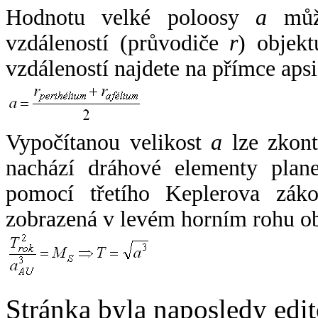
Hodnotu velké poloosy
a
může
vzdáleností (průvodiče
r
) objekt
vzdáleností najdete na přímce apsi
Vypočítanou velikost
a
lze zkont
nachází dráhové elementy plane
pomocí třetího Keplerova zák
zobrazená v levém horním rohu o
Stránka byla naposledy edi