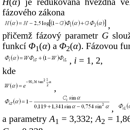
H
(
α
) je redukovaná hvězdná vel
fázového zákona
,
přičemž fázový parametr
G
slouž
funkcí
Φ
(
α
) a
Φ
(
α
). Fázovou fu
1
2
,
i
= 1, 2,
kde
,
,
a parametry
A
= 3,332;
A
= 1,8
1
2