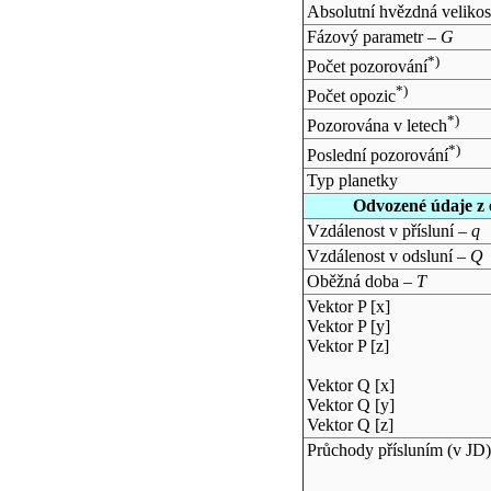
Absolutní hvězdná velikos
Fázový parametr –
G
*)
Počet pozorování
*)
Počet opozic
*)
Pozorována v letech
*)
Poslední pozorování
Typ planetky
Odvozené údaje z 
Vzdálenost v přísluní –
q
Vzdálenost v odsluní –
Q
Oběžná doba –
T
Vektor P [x]
Vektor P [y]
Vektor P [z]
Vektor Q [x]
Vektor Q [y]
Vektor Q [z]
Průchody přísluním (v
JD
)