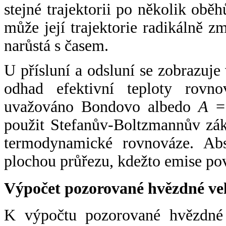
stejné trajektorii po několik oběh
může její trajektorie radikálně zm
narůstá s časem.
U přísluní a odsluní se zobrazuje
odhad efektivní teploty rovno
uvažováno Bondovo albedo
A
= 
použit Stefanův-Boltzmannův zák
termodynamické rovnováze. Abs
plochou průřezu, kdežto emise po
Výpočet pozorované hvězdné ve
K výpočtu pozorované hvězdné v