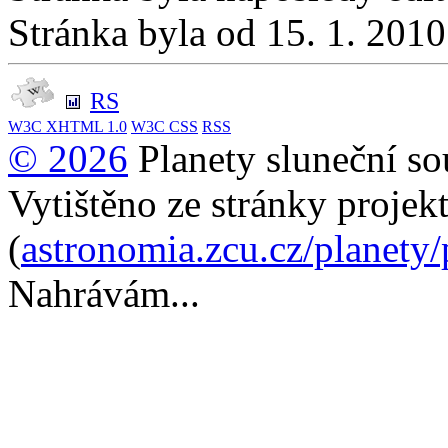
Stránka byla od 15. 1. 201
RS
W3C
XHTML 1.0
W3C
CSS
RSS
© 2026
Planety sluneční so
Vytištěno ze stránky projek
(
astronomia.zcu.cz/planety
Nahrávám...