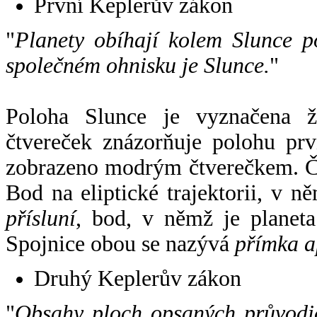
První Keplerův zákon
"
Planety obíhají kolem Slunce p
společném ohnisku je Slunce.
"
Poloha Slunce je vyznačena 
čtvereček znázorňuje polohu pr
zobrazeno modrým čtverečkem. Če
Bod na eliptické trajektorii, v n
přísluní
, bod, v němž je planet
Spojnice obou se nazývá
přímka a
Druhý Keplerův zákon
"
Obsahy ploch opsaných průvodič