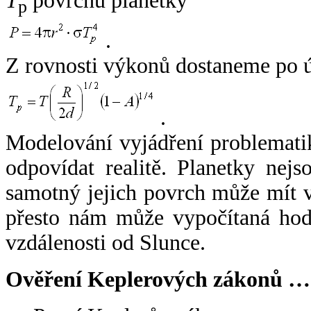
T
povrchu planetky
p
.
Z rovnosti výkonů dostaneme po 
.
Modelování vyjádření problemati
odpovídat realitě. Planetky nejso
samotný jejich povrch může mít v
přesto nám může vypočítaná hodn
vzdálenosti od Slunce.
Ověření Keplerových zákonů …