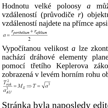
Hodnotu velké poloosy
a
může
vzdáleností (průvodiče
r
) objekt
vzdáleností najdete na přímce apsi
Vypočítanou velikost
a
lze zkont
nachází dráhové elementy plane
pomocí třetího Keplerova zák
zobrazená v levém horním rohu o
Stránka byla naposledy edi