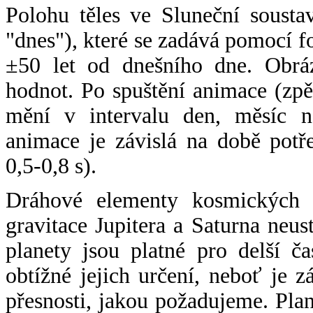
Polohu těles ve Sluneční sousta
"dnes"), které se zadává pomocí 
±50 let od dnešního dne. Obráz
hodnot. Po spuštění animace (zpě
mění v intervalu den, měsíc ne
animace je závislá na době potř
0,5-0,8 s).
Dráhové elementy kosmických t
gravitace Jupitera a Saturna neu
planety jsou platné pro delší č
obtížné jejich určení, neboť je 
přesnosti, jakou požadujeme. Pla