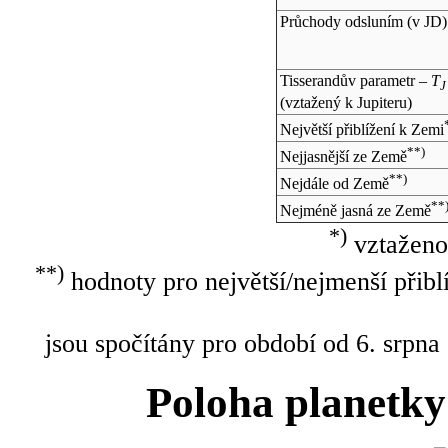
Průchody odsluním (v
JD
)
Tisserandův parametr –
T
J
(vztažený k Jupiteru)
Největší přiblížení k Zemi
**)
Nejjasnější ze Země
**)
Nejdále od Země
**
Nejméně jasná ze Země
*)
vztaženo
**)
hodnoty pro největší/nejmenší přibl
jsou spočítány pro období od 6. srpna
Poloha planetky