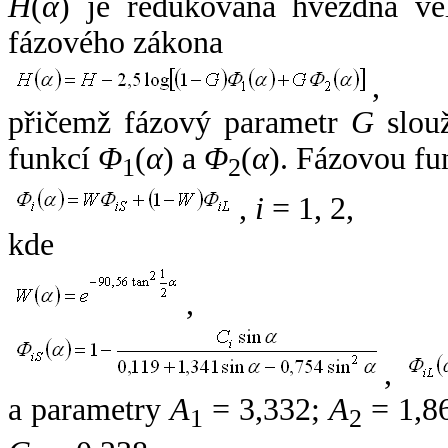
H
(
α
) je redukovaná hvězdná vel
fázového zákona
,
přičemž fázový parametr
G
slouž
funkcí
Φ
(
α
) a
Φ
(
α
). Fázovou fu
1
2
,
i
= 1, 2,
kde
,
,
a parametry
A
= 3,332;
A
= 1,8
1
2