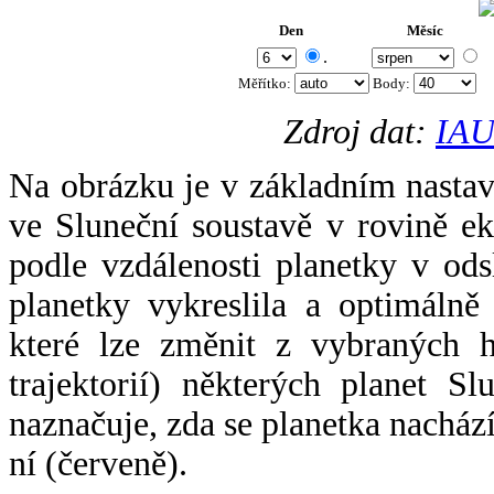
Den
Měsíc
.
Měřítko:
Body
:
Zdroj dat:
IAU
Na obrázku je v základním nastav
ve Sluneční soustavě v rovině ek
podle vzdálenosti planetky v odsl
planetky vykreslila a optimálně
které lze změnit z vybraných h
trajektorií) některých planet Sl
naznačuje, zda se planetka nacház
ní (červeně).