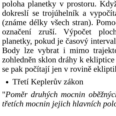
poloha planetky v prostoru. Kdy
dokreslí se trojúhelník a vypoč
(známe délky všech stran). Pomo
označení zruší. Výpočet ploch
planetky, pokud je časový interval
Body lze vybrat i mimo trajekto
zohledněn sklon dráhy k ekliptice
se pak počítají jen v rovině eklipti
Třetí Keplerův zákon
"
Poměr druhých mocnin oběžných
třetích mocnin jejich hlavních pol