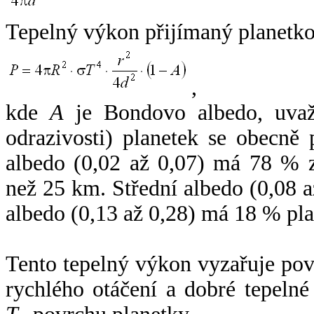
Tepelný výkon přijímaný planetko
,
kde
A
je Bondovo albedo, uvaž
odrazivosti) planetek se obecně
albedo (0,02 až 0,07) má 78 % z
než 25 km. Střední albedo (0,08 
albedo (0,13 až 0,28) má 18 % pla
Tento tepelný výkon vyzařuje po
rychlého otáčení a dobré tepelné