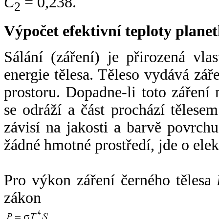
C
= 0,238.
2
Výpočet efektivní teploty plan
Sálání (záření) je přirozená vla
energie tělesa. Těleso vydává zá
prostoru. Dopadne-li toto záření n
se odráží a část prochází tělesem
závisí na jakosti a barvě povrch
žádné hmotné prostředí, jde o ele
Pro výkon záření černého tělesa
zákon