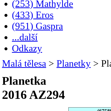
(253) Mathylde
(433) Eros
(951) Gaspra
...další
Odkazy
Malá tělesa
>
Planetky
>
Pl
Planetka
2016 AZ294
(6758