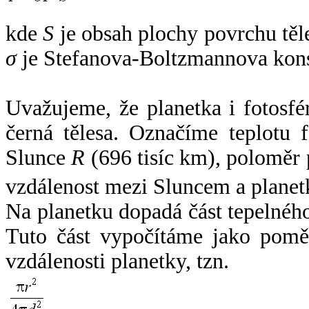
kde
S
je obsah plochy povrchu těl
σ
je Stefanova-Boltzmannova kons
Uvažujeme, že planetka i fotosfér
černá tělesa. Označíme teplotu 
Slunce
R
(696 tisíc km), poloměr
vzdálenost mezi Sluncem a plane
Na planetku dopadá část tepelnéh
Tuto část vypočítáme jako pomě
vzdálenosti planetky, tzn.