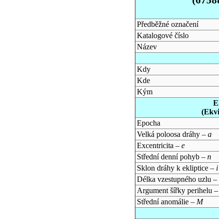
Předběžné označení
Katalogové číslo
Název
Kdy
Kde
Kým
E
(Ekv
Epocha
Velká poloosa dráhy –
a
Excentricita –
e
Střední denní pohyb –
n
Sklon dráhy k ekliptice –
i
Délka vzestupného uzlu –
Argument šířky perihelu 
Střední anomálie –
M