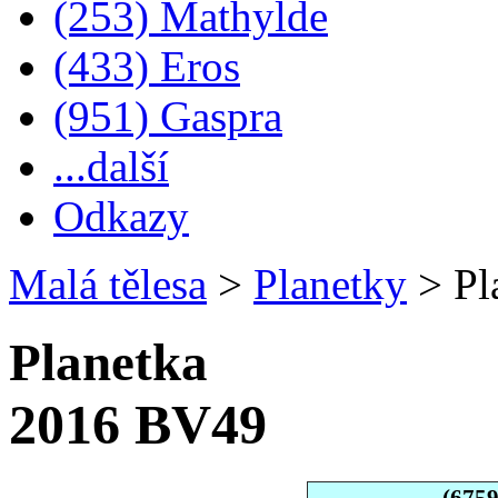
(253) Mathylde
(433) Eros
(951) Gaspra
...další
Odkazy
Malá tělesa
>
Planetky
>
Pl
Planetka
2016 BV49
(675