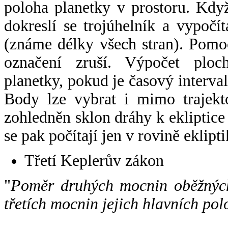
poloha planetky v prostoru. Kdy
dokreslí se trojúhelník a vypoč
(známe délky všech stran). Pomo
označení zruší. Výpočet ploch
planetky, pokud je časový interval
Body lze vybrat i mimo trajekto
zohledněn sklon dráhy k ekliptice
se pak počítají jen v rovině eklipti
Třetí Keplerův zákon
"
Poměr druhých mocnin oběžných
třetích mocnin jejich hlavních pol