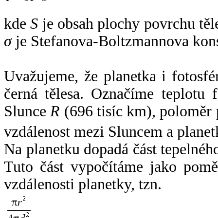
kde
S
je obsah plochy povrchu těl
σ
je Stefanova-Boltzmannova kons
Uvažujeme, že planetka i fotosfér
černá tělesa. Označíme teplotu 
Slunce
R
(696 tisíc km), poloměr
vzdálenost mezi Sluncem a plane
Na planetku dopadá část tepelnéh
Tuto část vypočítáme jako pomě
vzdálenosti planetky, tzn.