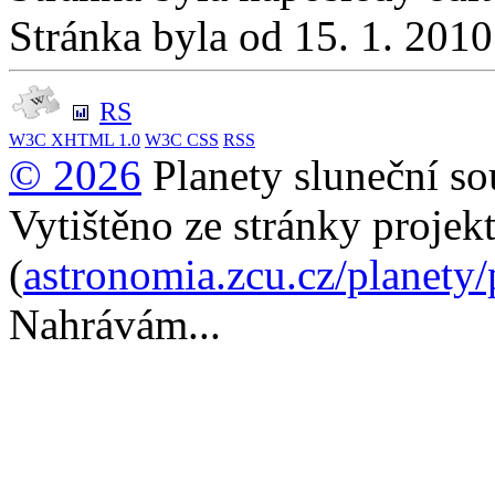
Stránka byla od 15. 1. 201
RS
W3C
XHTML 1.0
W3C
CSS
RSS
© 2026
Planety sluneční so
Vytištěno ze stránky projek
(
astronomia.zcu.cz/planety
Nahrávám...