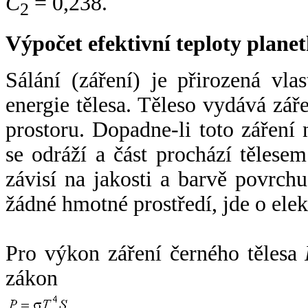
C
= 0,238.
2
Výpočet efektivní teploty plan
Sálání (záření) je přirozená vla
energie tělesa. Těleso vydává zá
prostoru. Dopadne-li toto záření n
se odráží a část prochází tělesem
závisí na jakosti a barvě povrch
žádné hmotné prostředí, jde o ele
Pro výkon záření černého tělesa
zákon