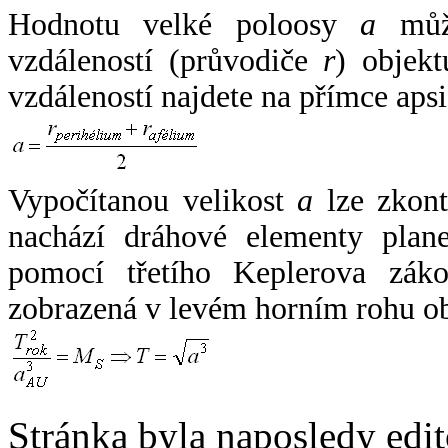
Hodnotu velké poloosy
a
může
vzdáleností (průvodiče
r
) objekt
vzdáleností najdete na přímce apsi
Vypočítanou velikost
a
lze zkont
nachází dráhové elementy plane
pomocí třetího Keplerova zák
zobrazená v levém horním rohu o
Stránka byla naposledy edi