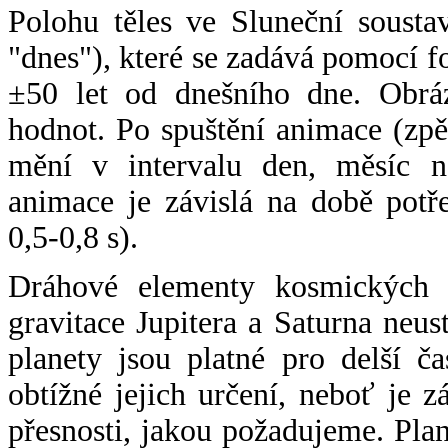
Polohu těles ve Sluneční sousta
"dnes"), které se zadává pomocí 
±50 let od dnešního dne. Obráz
hodnot. Po spuštění animace (zpě
mění v intervalu den, měsíc ne
animace je závislá na době potř
0,5-0,8 s).
Dráhové elementy kosmických t
gravitace Jupitera a Saturna neu
planety jsou platné pro delší č
obtížné jejich určení, neboť je 
přesnosti, jakou požadujeme. Pla