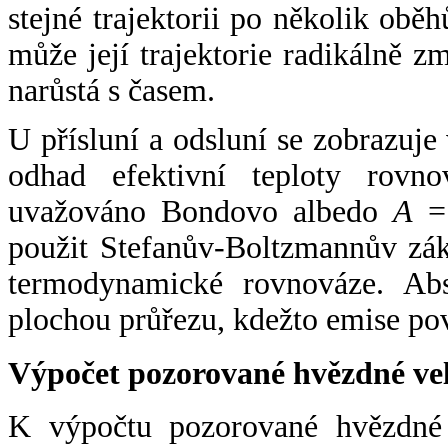
stejné trajektorii po několik oběh
může její trajektorie radikálně zm
narůstá s časem.
U přísluní a odsluní se zobrazuje
odhad efektivní teploty rovno
uvažováno Bondovo albedo
A
= 
použit Stefanův-Boltzmannův zák
termodynamické rovnováze. Abs
plochou průřezu, kdežto emise po
Výpočet pozorované hvězdné ve
K výpočtu pozorované hvězdné v