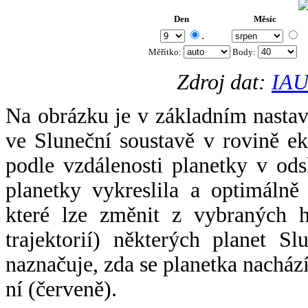
Den
Měsíc
.
Měřítko:
Body
:
Zdroj dat:
IAU
Na obrázku je v základním nastav
ve Sluneční soustavě v rovině ek
podle vzdálenosti planetky v odsl
planetky vykreslila a optimálně
které lze změnit z vybraných h
trajektorií) některých planet Sl
naznačuje, zda se planetka nacház
ní (červeně).