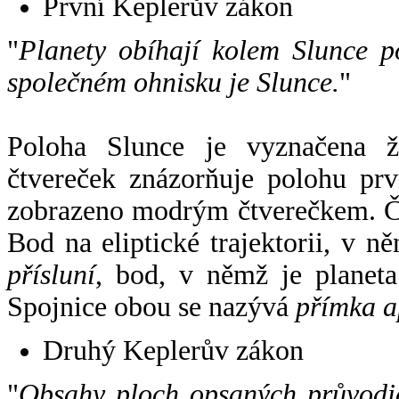
První Keplerův zákon
"
Planety obíhají kolem Slunce p
společném ohnisku je Slunce.
"
Poloha Slunce je vyznačena 
čtvereček znázorňuje polohu pr
zobrazeno modrým čtverečkem. Če
Bod na eliptické trajektorii, v n
přísluní
, bod, v němž je planet
Spojnice obou se nazývá
přímka a
Druhý Keplerův zákon
"
Obsahy ploch opsaných průvodič