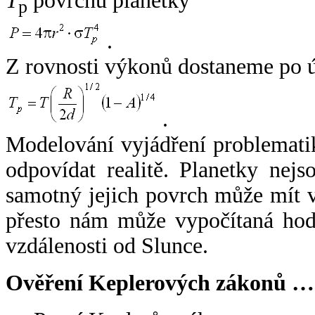
T
povrchu planetky
p
.
Z rovnosti výkonů dostaneme po 
.
Modelování vyjádření problemati
odpovídat realitě. Planetky nejso
samotný jejich povrch může mít v
přesto nám může vypočítaná hodn
vzdálenosti od Slunce.
Ověření Keplerových zákonů …