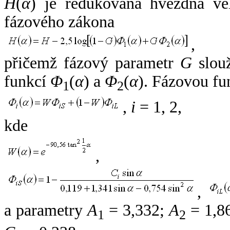
H
(
α
) je redukovaná hvězdná vel
fázového zákona
,
přičemž fázový parametr
G
slouž
funkcí
Φ
(
α
) a
Φ
(
α
). Fázovou fu
1
2
,
i
= 1, 2,
kde
,
,
a parametry
A
= 3,332;
A
= 1,8
1
2