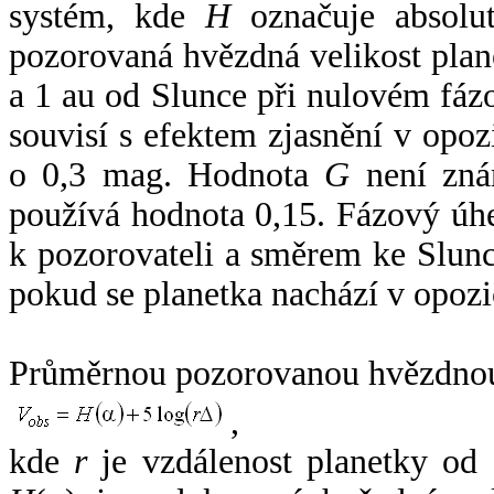
systém, kde
H
označuje absolut
pozorovaná hvězdná velikost plan
a 1 au od Slunce při nulovém fá
souvisí s efektem zjasnění v opoz
o 0,3 mag. Hodnota
G
není zná
používá hodnota 0,15. Fázový úh
k pozorovateli a směrem ke Slunc
pokud se planetka nachází v opozi
Průměrnou pozorovanou hvězdnou 
,
kde
r
je vzdálenost planetky od