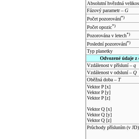
Absolutní hvězdná velikos
Fázový parametr –
G
*)
Počet pozorování
*)
Počet opozic
*)
Pozorována v letech
*)
Poslední pozorování
Typ planetky
Odvozené údaje z 
Vzdálenost v přísluní –
q
Vzdálenost v odsluní –
Q
Oběžná doba –
T
Vektor P [x]
Vektor P [y]
Vektor P [z]
Vektor Q [x]
Vektor Q [y]
Vektor Q [z]
Průchody přísluním (v
JD
)