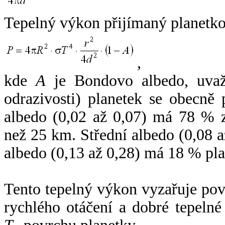
Tepelný výkon přijímaný planetko
,
kde
A
je Bondovo albedo, uvaž
odrazivosti) planetek se obecně
albedo (0,02 až 0,07) má 78 % z
než 25 km. Střední albedo (0,08 
albedo (0,13 až 0,28) má 18 % pla
Tento tepelný výkon vyzařuje po
rychlého otáčení a dobré tepelné