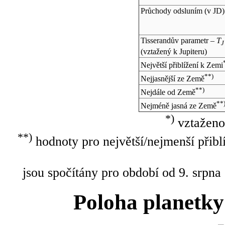
Průchody odsluním (v
JD
)
Tisserandův parametr –
T
J
(vztažený k Jupiteru)
Největší přiblížení k Zemi
**)
Nejjasnější ze Země
**)
Nejdále od Země
**
Nejméně jasná ze Země
*)
vztaženo
**)
hodnoty pro největší/nejmenší přibl
jsou spočítány pro období od 9. srpna
Poloha planetky