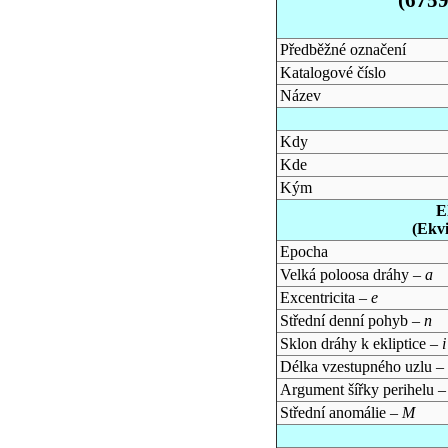
Předběžné označení
Katalogové číslo
Název
Kdy
Kde
Kým
E
(Ekv
Epocha
Velká poloosa dráhy –
a
Excentricita –
e
Střední denní pohyb –
n
Sklon dráhy k ekliptice –
i
Délka vzestupného uzlu –
Argument šířky perihelu 
Střední anomálie –
M