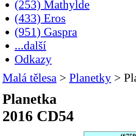
(253) Mathylde
(433) Eros
(951) Gaspra
...další
Odkazy
Malá tělesa
>
Planetky
>
Pl
Planetka
2016 CD54
(675