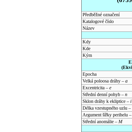
Předběžné označení
Katalogové číslo
Název
Kdy
Kde
Kým
E
(Ekv
Epocha
Velká poloosa dráhy –
a
Excentricita –
e
Střední denní pohyb –
n
Sklon dráhy k ekliptice –
i
Délka vzestupného uzlu –
Argument šířky perihelu 
Střední anomálie –
M