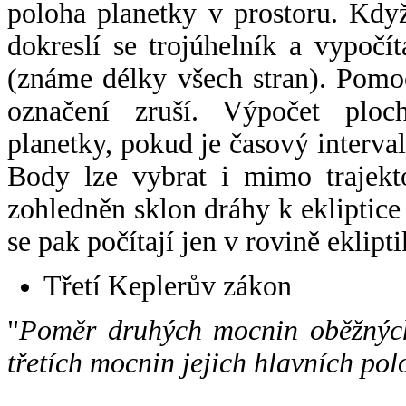
poloha planetky v prostoru. Kdy
dokreslí se trojúhelník a vypoč
(známe délky všech stran). Pomo
označení zruší. Výpočet ploch
planetky, pokud je časový interval
Body lze vybrat i mimo trajekto
zohledněn sklon dráhy k ekliptice
se pak počítají jen v rovině eklipti
Třetí Keplerův zákon
"
Poměr druhých mocnin oběžných
třetích mocnin jejich hlavních pol