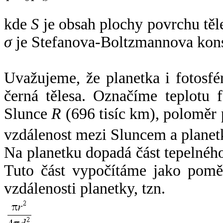
kde
S
je obsah plochy povrchu těl
σ
je Stefanova-Boltzmannova kons
Uvažujeme, že planetka i fotosfér
černá tělesa. Označíme teplotu 
Slunce
R
(696 tisíc km), poloměr
vzdálenost mezi Sluncem a plane
Na planetku dopadá část tepelnéh
Tuto část vypočítáme jako pomě
vzdálenosti planetky, tzn.