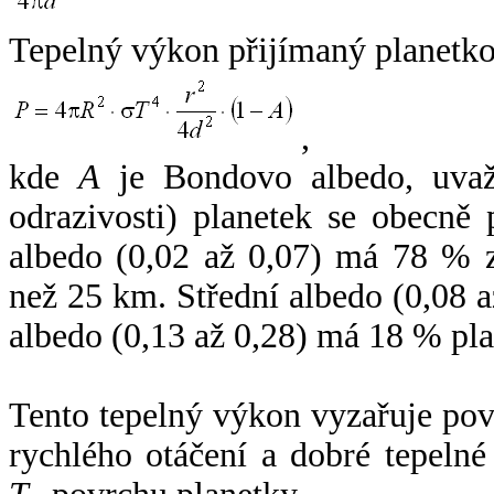
Tepelný výkon přijímaný planetko
,
kde
A
je Bondovo albedo, uvaž
odrazivosti) planetek se obecně
albedo (0,02 až 0,07) má 78 % z
než 25 km. Střední albedo (0,08 
albedo (0,13 až 0,28) má 18 % pla
Tento tepelný výkon vyzařuje po
rychlého otáčení a dobré tepelné