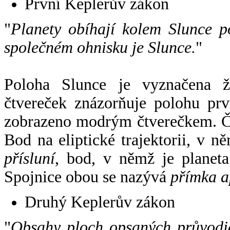
První Keplerův zákon
"
Planety obíhají kolem Slunce p
společném ohnisku je Slunce.
"
Poloha Slunce je vyznačena 
čtvereček znázorňuje polohu pr
zobrazeno modrým čtverečkem. Če
Bod na eliptické trajektorii, v n
přísluní
, bod, v němž je planet
Spojnice obou se nazývá
přímka a
Druhý Keplerův zákon
"
Obsahy ploch opsaných průvodič