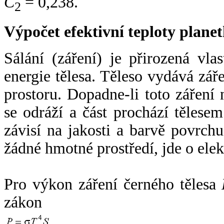
C
= 0,238.
2
Výpočet efektivní teploty plan
Sálání (záření) je přirozená vla
energie tělesa. Těleso vydává zá
prostoru. Dopadne-li toto záření n
se odráží a část prochází tělesem
závisí na jakosti a barvě povrch
žádné hmotné prostředí, jde o ele
Pro výkon záření černého tělesa
zákon