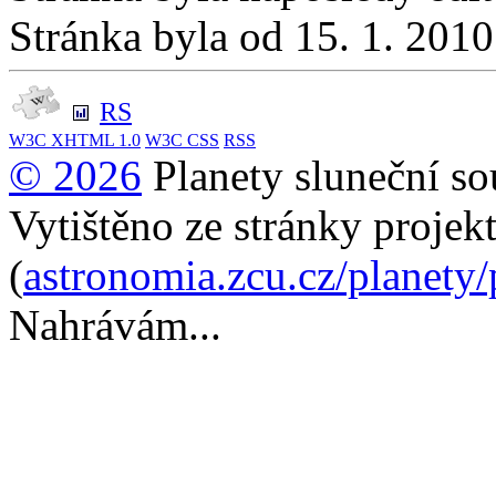
Stránka byla od 15. 1. 201
RS
W3C
XHTML 1.0
W3C
CSS
RSS
© 2026
Planety sluneční so
Vytištěno ze stránky projek
(
astronomia.zcu.cz/planety
Nahrávám...