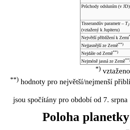
Průchody odsluním (v
JD
)
Tisserandův parametr –
T
J
(vztažený k Jupiteru)
Největší přiblížení k Zemi
**)
Nejjasnější ze Země
**)
Nejdále od Země
**
Nejméně jasná ze Země
*)
vztaženo
**)
hodnoty pro největší/nejmenší přibl
jsou spočítány pro období od 7. srpna
Poloha planetky