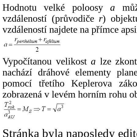
Hodnotu velké poloosy
a
může
vzdáleností (průvodiče
r
) objekt
vzdáleností najdete na přímce apsi
Vypočítanou velikost
a
lze zkont
nachází dráhové elementy plane
pomocí třetího Keplerova zák
zobrazená v levém horním rohu o
Stránka byla naposledy edi