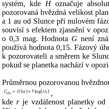
systém, kde
H
označuje absolut
pozorovaná hvězdná velikost plan
a 1 au od Slunce při nulovém fá
souvisí s efektem zjasnění v opoz
o 0,3 mag. Hodnota
G
není zná
používá hodnota 0,15. Fázový úh
k pozorovateli a směrem ke Slunc
pokud se planetka nachází v opozi
Průměrnou pozorovanou hvězdnou 
,
kde
r
je vzdálenost planetky od