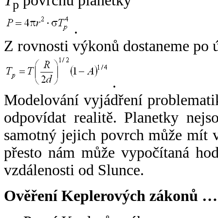
T
povrchu planetky
p
.
Z rovnosti výkonů dostaneme po 
.
Modelování vyjádření problemati
odpovídat realitě. Planetky nejso
samotný jejich povrch může mít v
přesto nám může vypočítaná hodn
vzdálenosti od Slunce.
Ověření Keplerových zákonů …