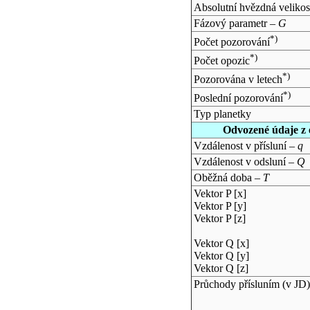
Absolutní hvězdná velikos
Fázový parametr –
G
*)
Počet pozorování
*)
Počet opozic
*)
Pozorována v letech
*)
Poslední pozorování
Typ planetky
Odvozené údaje z 
Vzdálenost v přísluní –
q
Vzdálenost v odsluní –
Q
Oběžná doba –
T
Vektor P [x]
Vektor P [y]
Vektor P [z]
Vektor Q [x]
Vektor Q [y]
Vektor Q [z]
Průchody přísluním (v
JD
)