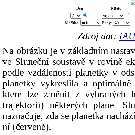
Den
Měsíc
.
Měřítko:
Body
:
Zdroj dat:
IAU
Na obrázku je v základním nastav
ve Sluneční soustavě v rovině ek
podle vzdálenosti planetky v odsl
planetky vykreslila a optimálně
které lze změnit z vybraných h
trajektorií) některých planet Sl
naznačuje, zda se planetka nacház
ní (červeně).