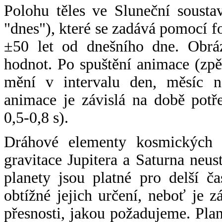
Polohu těles ve Sluneční sousta
"dnes"), které se zadává pomocí 
±50 let od dnešního dne. Obráz
hodnot. Po spuštění animace (zpě
mění v intervalu den, měsíc ne
animace je závislá na době potř
0,5-0,8 s).
Dráhové elementy kosmických t
gravitace Jupitera a Saturna neu
planety jsou platné pro delší č
obtížné jejich určení, neboť je 
přesnosti, jakou požadujeme. Pla