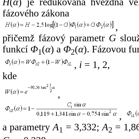
H
(
α
) je redukovaná hvězdná vel
fázového zákona
,
přičemž fázový parametr
G
slouž
funkcí
Φ
(
α
) a
Φ
(
α
). Fázovou fu
1
2
,
i
= 1, 2,
kde
,
,
a parametry
A
= 3,332;
A
= 1,8
1
2