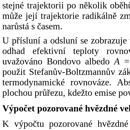
stejné trajektorii po několik oběh
může její trajektorie radikálně zm
narůstá s časem.
U přísluní a odsluní se zobrazuje
odhad efektivní teploty rovno
uvažováno Bondovo albedo
A
= 
použit Stefanův-Boltzmannův zák
termodynamické rovnováze. Abs
plochou průřezu, kdežto emise po
Výpočet pozorované hvězdné ve
K výpočtu pozorované hvězdné v