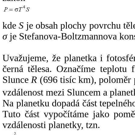
kde
S
je obsah plochy povrchu těl
σ
je Stefanova-Boltzmannova kons
Uvažujeme, že planetka i fotosfér
černá tělesa. Označíme teplotu 
Slunce
R
(696 tisíc km), poloměr
vzdálenost mezi Sluncem a plane
Na planetku dopadá část tepelnéh
Tuto část vypočítáme jako pomě
vzdálenosti planetky, tzn.