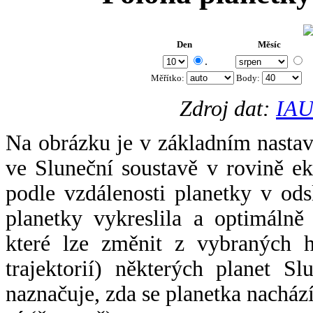
Den
Měsíc
.
Měřítko:
Body
:
Zdroj dat:
IAU
Na obrázku je v základním nastav
ve Sluneční soustavě v rovině ek
podle vzdálenosti planetky v odsl
planetky vykreslila a optimálně
které lze změnit z vybraných h
trajektorií) některých planet Sl
naznačuje, zda se planetka nacház