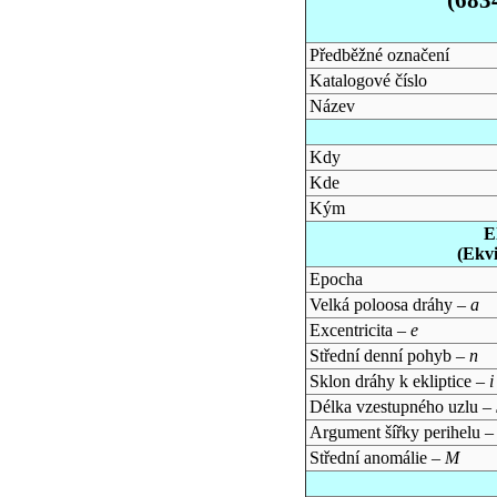
Předběžné označení
Katalogové číslo
Název
Kdy
Kde
Kým
E
(Ekv
Epocha
Velká poloosa dráhy –
a
Excentricita –
e
Střední denní pohyb –
n
Sklon dráhy k ekliptice –
i
Délka vzestupného uzlu –
Argument šířky perihelu 
Střední anomálie –
M