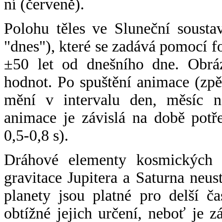
ní (červeně).
Polohu těles ve Sluneční sousta
"dnes"), které se zadává pomocí 
±50 let od dnešního dne. Obráz
hodnot. Po spuštění animace (zpě
mění v intervalu den, měsíc ne
animace je závislá na době potř
0,5-0,8 s).
Dráhové elementy kosmických t
gravitace Jupitera a Saturna neu
planety jsou platné pro delší č
obtížné jejich určení, neboť je 