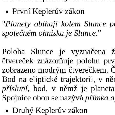
První Keplerův zákon
"
Planety obíhají kolem Slunce p
společném ohnisku je Slunce.
"
Poloha Slunce je vyznačena 
čtvereček znázorňuje polohu pr
zobrazeno modrým čtverečkem. Če
Bod na eliptické trajektorii, v n
přísluní
, bod, v němž je planet
Spojnice obou se nazývá
přímka a
Druhý Keplerův zákon