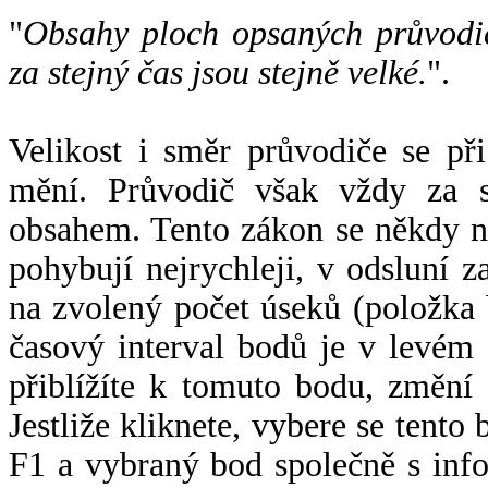
"
Obsahy ploch opsaných průvodič
za stejný čas jsou stejně velké.
".
Velikost i směr průvodiče se při
mění. Průvodič však vždy za s
obsahem. Tento zákon se někdy 
pohybují nejrychleji, v odsluní z
na zvolený počet úseků (položka 
časový interval bodů je v levém
přiblížíte k tomuto bodu, změní
Jestliže kliknete, vybere se tento
F1 a vybraný bod společně s info