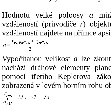
Hodnotu velké poloosy
a
může
vzdáleností (průvodiče
r
) objekt
vzdáleností najdete na přímce apsi
Vypočítanou velikost
a
lze zkont
nachází dráhové elementy plane
pomocí třetího Keplerova zák
zobrazená v levém horním rohu o