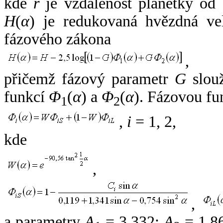
kde
r
je vzdálenost planetky od
H
(
α
) je redukovaná hvězdná vel
fázového zákona
,
přičemž fázový parametr
G
slouž
funkcí
Φ
(
α
) a
Φ
(
α
). Fázovou fu
1
2
,
i
= 1, 2,
kde
,
,
a parametry
A
= 3,332;
A
= 1,8