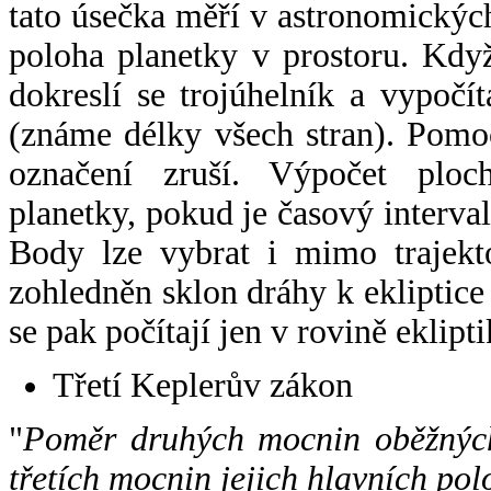
tato úsečka měří v astronomickýc
poloha planetky v prostoru. Kdy
dokreslí se trojúhelník a vypoč
(známe délky všech stran). Pomo
označení zruší. Výpočet ploch
planetky, pokud je časový interval
Body lze vybrat i mimo trajekto
zohledněn sklon dráhy k ekliptice
se pak počítají jen v rovině eklipti
Třetí Keplerův zákon
"
Poměr druhých mocnin oběžných
třetích mocnin jejich hlavních pol