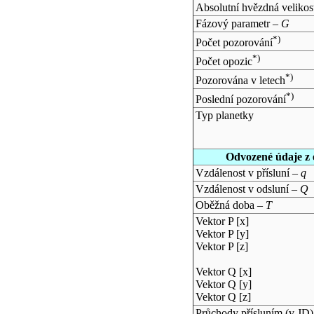
Absolutní hvězdná velikos
Fázový parametr –
G
*)
Počet pozorování
*)
Počet opozic
*)
Pozorována v letech
*)
Poslední pozorování
Typ planetky
Odvozené údaje z 
Vzdálenost v přísluní –
q
Vzdálenost v odsluní –
Q
Oběžná doba –
T
Vektor P [x]
Vektor P [y]
Vektor P [z]
Vektor Q [x]
Vektor Q [y]
Vektor Q [z]
Průchody přísluním (v
JD
)