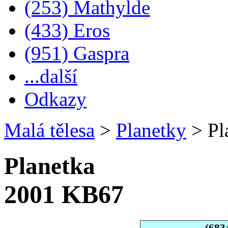
(253) Mathylde
(433) Eros
(951) Gaspra
...další
Odkazy
Malá tělesa
>
Planetky
>
Pl
Planetka
2001 KB67
(683