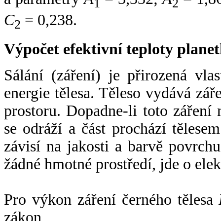
1
2
C
= 0,238.
2
Výpočet efektivní teploty plan
Sálání (záření) je přirozená vla
energie tělesa. Těleso vydává zá
prostoru. Dopadne-li toto záření n
se odráží a část prochází tělesem
závisí na jakosti a barvě povrch
žádné hmotné prostředí, jde o ele
Pro výkon záření černého tělesa
zákon