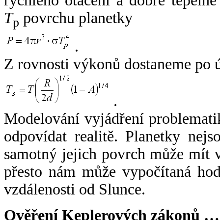
rychlého otáčení a dobré tepelné
T
povrchu planetky
p
.
Z rovnosti výkonů dostaneme po 
.
Modelování vyjádření problemati
odpovídat realitě. Planetky nejso
samotný jejich povrch může mít v
přesto nám může vypočítaná hodn
vzdálenosti od Slunce.
Ověření Keplerových zákonů …