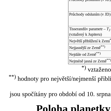
Průchody odsluním (v
JD
)
Tisserandův parametr –
T
J
(vztažený k Jupiteru)
Největší přiblížení k Zemi
**)
Nejjasnější ze Země
**)
Nejdále od Země
**
Nejméně jasná ze Země
*)
vztaženo
**)
hodnoty pro největší/nejmenší přibl
jsou spočítány pro období od 10. srpna
Poloha planetky