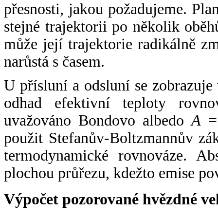
přesnosti, jakou požadujeme. Pla
stejné trajektorii po několik oběh
může její trajektorie radikálně zm
narůstá s časem.
U přísluní a odsluní se zobrazuje
odhad efektivní teploty rovno
uvažováno Bondovo albedo
A
= 
použit Stefanův-Boltzmannův zák
termodynamické rovnováze. Abs
plochou průřezu, kdežto emise po
Výpočet pozorované hvězdné ve