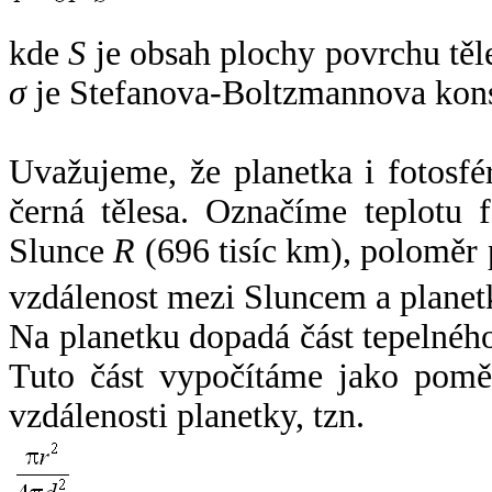
kde
S
je obsah plochy povrchu těl
σ
je Stefanova-Boltzmannova kons
Uvažujeme, že planetka i fotosfér
černá tělesa. Označíme teplotu 
Slunce
R
(696 tisíc km), poloměr
vzdálenost mezi Sluncem a plane
Na planetku dopadá část tepelnéh
Tuto část vypočítáme jako pomě
vzdálenosti planetky, tzn.