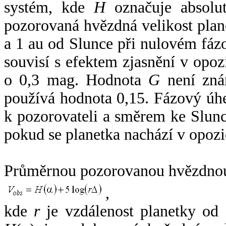
systém, kde
H
označuje absolut
pozorovaná hvězdná velikost plan
a 1 au od Slunce při nulovém fá
souvisí s efektem zjasnění v opoz
o 0,3 mag. Hodnota
G
není zná
používá hodnota 0,15. Fázový úh
k pozorovateli a směrem ke Slunc
pokud se planetka nachází v opozi
Průměrnou pozorovanou hvězdnou 
,
kde
r
je vzdálenost planetky od