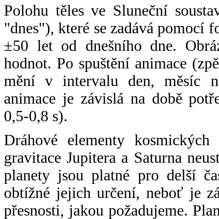
Polohu těles ve Sluneční sousta
"dnes"), které se zadává pomocí 
±50 let od dnešního dne. Obráz
hodnot. Po spuštění animace (zpě
mění v intervalu den, měsíc ne
animace je závislá na době potř
0,5-0,8 s).
Dráhové elementy kosmických t
gravitace Jupitera a Saturna neu
planety jsou platné pro delší č
obtížné jejich určení, neboť je 
přesnosti, jakou požadujeme. Pla