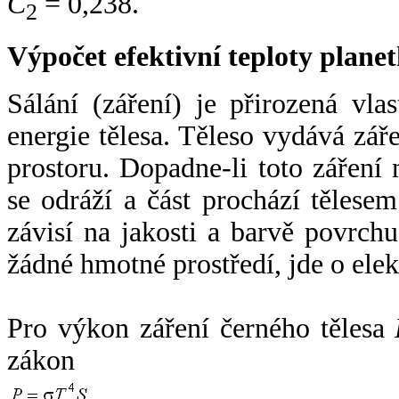
C
= 0,238.
2
Výpočet efektivní teploty plan
Sálání (záření) je přirozená vla
energie tělesa. Těleso vydává zá
prostoru. Dopadne-li toto záření n
se odráží a část prochází tělesem
závisí na jakosti a barvě povrch
žádné hmotné prostředí, jde o ele
Pro výkon záření černého tělesa
zákon