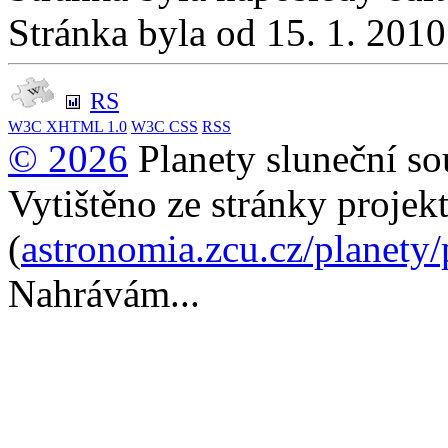
Stránka byla od 15. 1. 201
RS
W3C
XHTML 1.0
W3C
CSS
RSS
© 2026
Planety sluneční so
Vytištěno ze stránky projek
(
astronomia.zcu.cz/planety
Nahrávám...