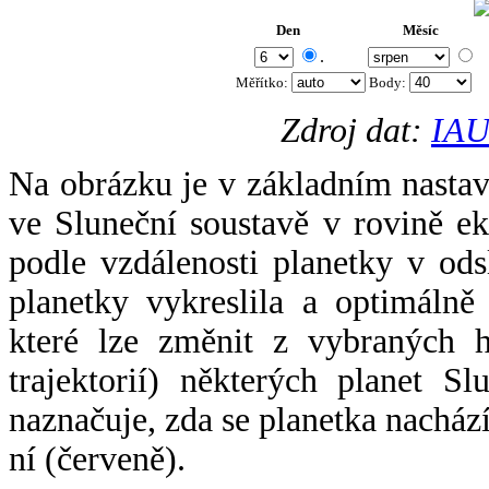
Den
Měsíc
.
Měřítko:
Body
:
Zdroj dat:
IAU
Na obrázku je v základním nastav
ve Sluneční soustavě v rovině ek
podle vzdálenosti planetky v odsl
planetky vykreslila a optimálně
které lze změnit z vybraných h
trajektorií) některých planet Sl
naznačuje, zda se planetka nacház
ní (červeně).