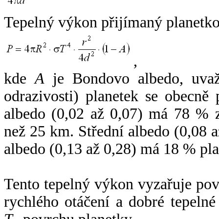
Tepelný výkon přijímaný planetko
,
kde
A
je Bondovo albedo, uvaž
odrazivosti) planetek se obecně
albedo (0,02 až 0,07) má 78 % z
než 25 km. Střední albedo (0,08 
albedo (0,13 až 0,28) má 18 % pla
Tento tepelný výkon vyzařuje po
rychlého otáčení a dobré tepelné