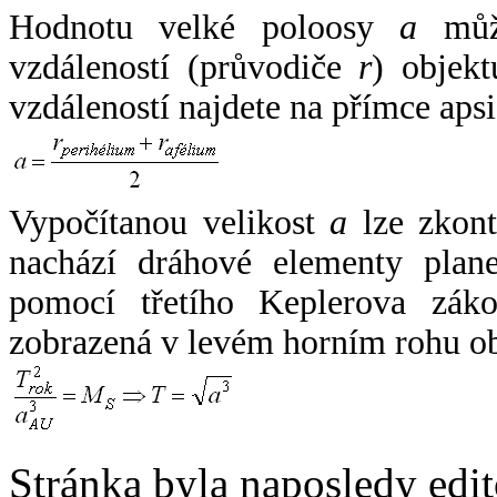
Hodnotu velké poloosy
a
může
vzdáleností (průvodiče
r
) objekt
vzdáleností najdete na přímce apsi
Vypočítanou velikost
a
lze zkont
nachází dráhové elementy plane
pomocí třetího Keplerova zák
zobrazená v levém horním rohu o
Stránka byla naposledy edi