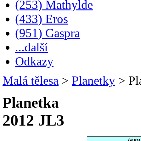
(253) Mathylde
(433) Eros
(951) Gaspra
...další
Odkazy
Malá tělesa
>
Planetky
>
Pl
Planetka
2012 JL3
(688