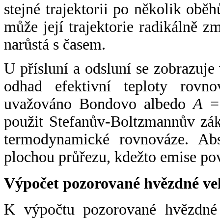
stejné trajektorii po několik oběh
může její trajektorie radikálně zm
narůstá s časem.
U přísluní a odsluní se zobrazuje
odhad efektivní teploty rovno
uvažováno Bondovo albedo
A
= 
použit Stefanův-Boltzmannův zák
termodynamické rovnováze. Abs
plochou průřezu, kdežto emise po
Výpočet pozorované hvězdné ve
K výpočtu pozorované hvězdné v