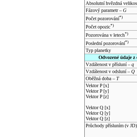
Absolutní hvězdná velikos
Fázový parametr –
G
*)
Počet pozorování
*)
Počet opozic
*)
Pozorována v letech
*)
Poslední pozorování
Typ planetky
Odvozené údaje z 
Vzdálenost v přísluní –
q
Vzdálenost v odsluní –
Q
Oběžná doba –
T
Vektor P [x]
Vektor P [y]
Vektor P [z]
Vektor Q [x]
Vektor Q [y]
Vektor Q [z]
Průchody přísluním (v
JD
)