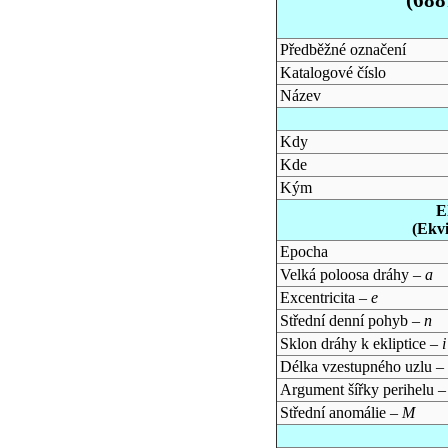
Předběžné označení
Katalogové číslo
Název
Kdy
Kde
Kým
E
(Ekv
Epocha
Velká poloosa dráhy –
a
Excentricita –
e
Střední denní pohyb –
n
Sklon dráhy k ekliptice –
i
Délka vzestupného uzlu –
Argument šířky perihelu 
Střední anomálie –
M