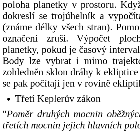
poloha planetky v prostoru. Kdy
dokreslí se trojúhelník a vypoč
(známe délky všech stran). Pomo
označení zruší. Výpočet ploch
planetky, pokud je časový interval
Body lze vybrat i mimo trajekto
zohledněn sklon dráhy k ekliptice
se pak počítají jen v rovině eklipti
Třetí Keplerův zákon
"
Poměr druhých mocnin oběžných
třetích mocnin jejich hlavních pol