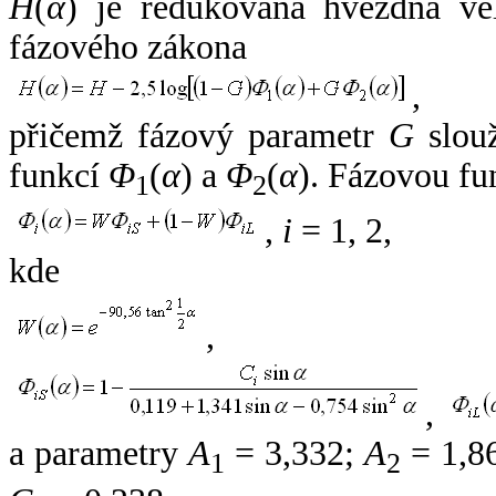
H
(
α
) je redukovaná hvězdná vel
fázového zákona
,
přičemž fázový parametr
G
slouž
funkcí
Φ
(
α
) a
Φ
(
α
). Fázovou fu
1
2
,
i
= 1, 2,
kde
,
,
a parametry
A
= 3,332;
A
= 1,8
1
2