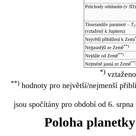
Průchody odsluním (v
JD
)
Tisserandův parametr –
T
J
(vztažený k Jupiteru)
Největší přiblížení k Zemi
**)
Nejjasnější ze Země
**)
Nejdále od Země
**
Nejméně jasná ze Země
*)
vztaženo
**)
hodnoty pro největší/nejmenší přibl
jsou spočítány pro období od 6. srpna
Poloha planetky