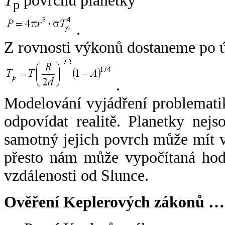
T
povrchu planetky
p
.
Z rovnosti výkonů dostaneme po 
.
Modelování vyjádření problemati
odpovídat realitě. Planetky nejso
samotný jejich povrch může mít v
přesto nám může vypočítaná hodn
vzdálenosti od Slunce.
Ověření Keplerových zákonů …