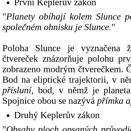
První Keplerův zákon
"
Planety obíhají kolem Slunce p
společném ohnisku je Slunce.
"
Poloha Slunce je vyznačena 
čtvereček znázorňuje polohu pr
zobrazeno modrým čtverečkem. Če
Bod na eliptické trajektorii, v n
přísluní
, bod, v němž je planet
Spojnice obou se nazývá
přímka a
Druhý Keplerův zákon
"
Obsahy ploch opsaných průvodič