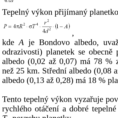
Tepelný výkon přijímaný planetko
,
kde
A
je Bondovo albedo, uvaž
odrazivosti) planetek se obecně
albedo (0,02 až 0,07) má 78 % z
než 25 km. Střední albedo (0,08 
albedo (0,13 až 0,28) má 18 % pla
Tento tepelný výkon vyzařuje po
rychlého otáčení a dobré tepelné