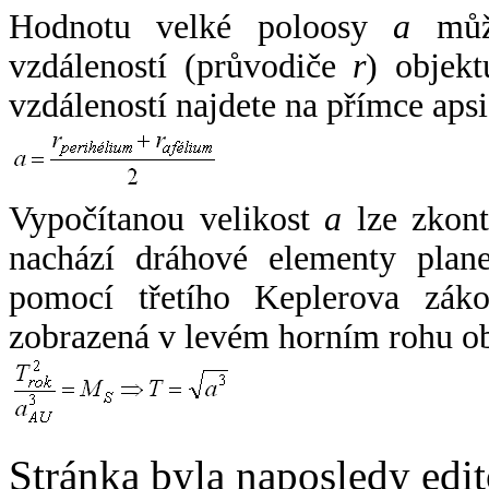
Hodnotu velké poloosy
a
může
vzdáleností (průvodiče
r
) objekt
vzdáleností najdete na přímce apsi
Vypočítanou velikost
a
lze zkont
nachází dráhové elementy plane
pomocí třetího Keplerova zák
zobrazená v levém horním rohu o
Stránka byla naposledy edi