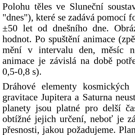
Polohu těles ve Sluneční sousta
"dnes"), které se zadává pomocí 
±50 let od dnešního dne. Obráz
hodnot. Po spuštění animace (zpě
mění v intervalu den, měsíc ne
animace je závislá na době potř
0,5-0,8 s).
Dráhové elementy kosmických t
gravitace Jupitera a Saturna neu
planety jsou platné pro delší č
obtížné jejich určení, neboť je 
přesnosti, jakou požadujeme. Pla