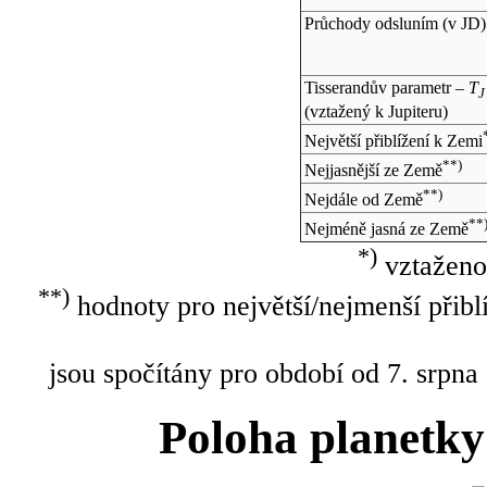
Průchody odsluním (v
JD
)
Tisserandův parametr –
T
J
(vztažený k Jupiteru)
Největší přiblížení k Zemi
**)
Nejjasnější ze Země
**)
Nejdále od Země
**
Nejméně jasná ze Země
*)
vztaženo
**)
hodnoty pro největší/nejmenší přibl
jsou spočítány pro období od 7. srpna
Poloha planetky