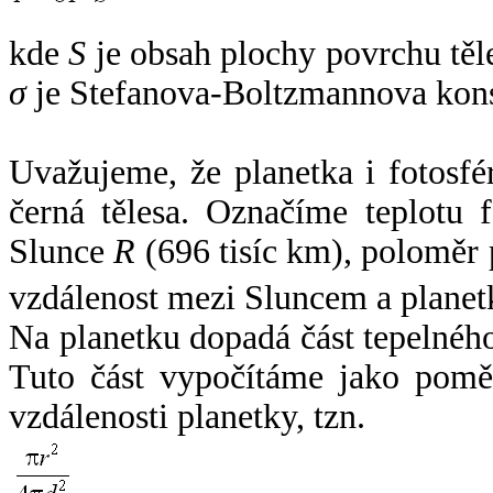
kde
S
je obsah plochy povrchu těl
σ
je Stefanova-Boltzmannova kons
Uvažujeme, že planetka i fotosfér
černá tělesa. Označíme teplotu 
Slunce
R
(696 tisíc km), poloměr
vzdálenost mezi Sluncem a plane
Na planetku dopadá část tepelnéh
Tuto část vypočítáme jako pomě
vzdálenosti planetky, tzn.