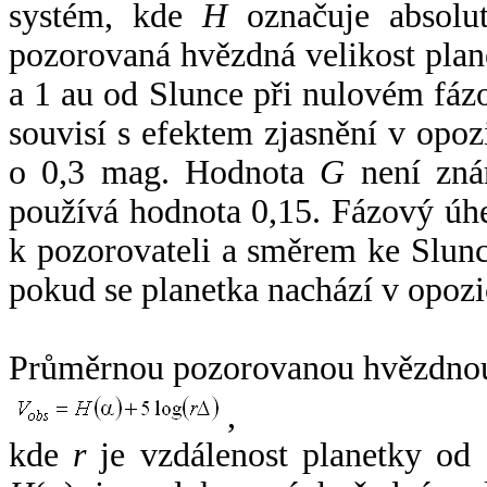
systém, kde
H
označuje absolut
pozorovaná hvězdná velikost plan
a 1 au od Slunce při nulovém fá
souvisí s efektem zjasnění v opoz
o 0,3 mag. Hodnota
G
není zná
používá hodnota 0,15. Fázový úh
k pozorovateli a směrem ke Slunc
pokud se planetka nachází v opozi
Průměrnou pozorovanou hvězdnou 
,
kde
r
je vzdálenost planetky od