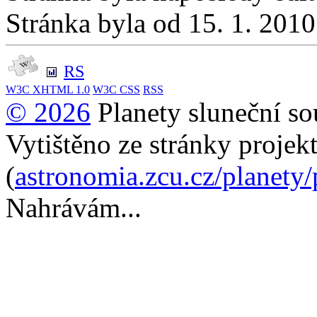
Stránka byla od 15. 1. 201
RS
W3C
XHTML 1.0
W3C
CSS
RSS
© 2026
Planety sluneční so
Vytištěno ze stránky projek
(
astronomia.zcu.cz/planety
Nahrávám...