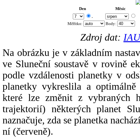
Den
Měsíc
.
Měřítko:
Body
:
Zdroj dat:
IAU
Na obrázku je v základním nastav
ve Sluneční soustavě v rovině ek
podle vzdálenosti planetky v odsl
planetky vykreslila a optimálně
které lze změnit z vybraných h
trajektorií) některých planet Sl
naznačuje, zda se planetka nacház
ní (červeně).