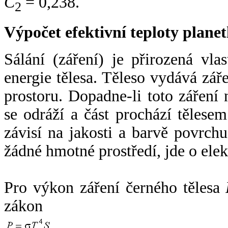
C
= 0,238.
2
Výpočet efektivní teploty plan
Sálání (záření) je přirozená vla
energie tělesa. Těleso vydává zá
prostoru. Dopadne-li toto záření n
se odráží a část prochází tělesem
závisí na jakosti a barvě povrch
žádné hmotné prostředí, jde o ele
Pro výkon záření černého tělesa
zákon