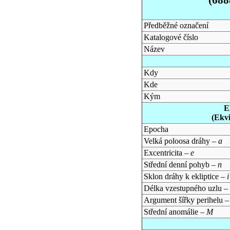
Předběžné označení
Katalogové číslo
Název
Kdy
Kde
Kým
E
(Ekv
Epocha
Velká poloosa dráhy –
a
Excentricita –
e
Střední denní pohyb –
n
Sklon dráhy k ekliptice –
i
Délka vzestupného uzlu –
Argument šířky perihelu 
Střední anomálie –
M