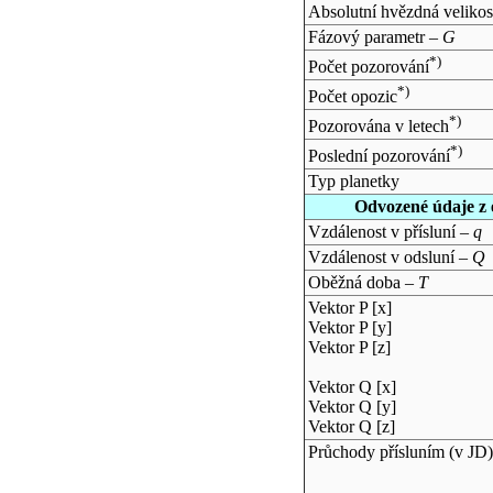
Absolutní hvězdná velikos
Fázový parametr –
G
*)
Počet pozorování
*)
Počet opozic
*)
Pozorována v letech
*)
Poslední pozorování
Typ planetky
Odvozené údaje z 
Vzdálenost v přísluní –
q
Vzdálenost v odsluní –
Q
Oběžná doba –
T
Vektor P [x]
Vektor P [y]
Vektor P [z]
Vektor Q [x]
Vektor Q [y]
Vektor Q [z]
Průchody přísluním (v
JD
)