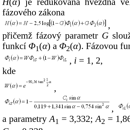
H
(
α
) je redukovaná hvězdná vel
fázového zákona
,
přičemž fázový parametr
G
slouž
funkcí
Φ
(
α
) a
Φ
(
α
). Fázovou fu
1
2
,
i
= 1, 2,
kde
,
,
a parametry
A
= 3,332;
A
= 1,8
1
2