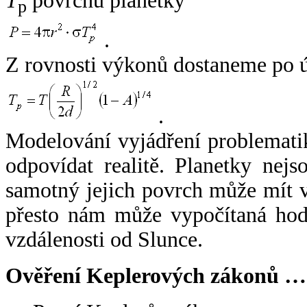
T
povrchu planetky
p
.
Z rovnosti výkonů dostaneme po 
.
Modelování vyjádření problemati
odpovídat realitě. Planetky nejso
samotný jejich povrch může mít v
přesto nám může vypočítaná hodn
vzdálenosti od Slunce.
Ověření Keplerových zákonů …