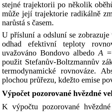
stejné trajektorii po několik oběh
může její trajektorie radikálně zm
narůstá s časem.
U přísluní a odsluní se zobrazuje
odhad efektivní teploty rovno
uvažováno Bondovo albedo
A
= 
použit Stefanův-Boltzmannův zák
termodynamické rovnováze. Abs
plochou průřezu, kdežto emise po
Výpočet pozorované hvězdné ve
K výpočtu pozorované hvězdné v