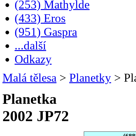
(253) Mathylde
(433) Eros
(951) Gaspra
...další
Odkazy
Malá tělesa
>
Planetky
>
Pl
Planetka
2002 JP72
(688