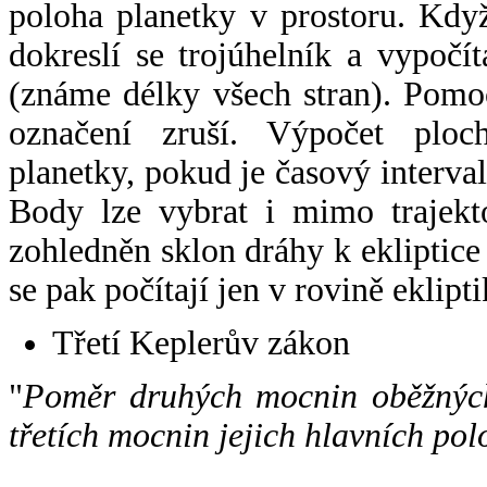
poloha planetky v prostoru. Kdy
dokreslí se trojúhelník a vypoč
(známe délky všech stran). Pomo
označení zruší. Výpočet ploch
planetky, pokud je časový interval
Body lze vybrat i mimo trajekto
zohledněn sklon dráhy k ekliptice
se pak počítají jen v rovině eklipti
Třetí Keplerův zákon
"
Poměr druhých mocnin oběžných
třetích mocnin jejich hlavních pol