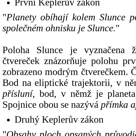
První Keplerův zákon
"
Planety obíhají kolem Slunce p
společném ohnisku je Slunce.
"
Poloha Slunce je vyznačena 
čtvereček znázorňuje polohu pr
zobrazeno modrým čtverečkem. Če
Bod na eliptické trajektorii, v n
přísluní
, bod, v němž je planet
Spojnice obou se nazývá
přímka a
Druhý Keplerův zákon
"
Obsahy ploch opsaných průvodič