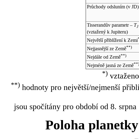
Průchody odsluním (v
JD
)
Tisserandův parametr –
T
J
(vztažený k Jupiteru)
Největší přiblížení k Zemi
**)
Nejjasnější ze Země
**)
Nejdále od Země
**
Nejméně jasná ze Země
*)
vztaženo
**)
hodnoty pro největší/nejmenší přibl
jsou spočítány pro období od 8. srpna
Poloha planetky