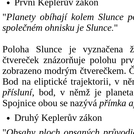
První Keplerův zákon
"
Planety obíhají kolem Slunce p
společném ohnisku je Slunce.
"
Poloha Slunce je vyznačena 
čtvereček znázorňuje polohu pr
zobrazeno modrým čtverečkem. Če
Bod na eliptické trajektorii, v n
přísluní
, bod, v němž je planet
Spojnice obou se nazývá
přímka a
Druhý Keplerův zákon
"
Obsahy ploch opsaných průvodič