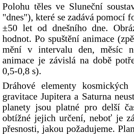
Polohu těles ve Sluneční sousta
"dnes"), které se zadává pomocí 
±50 let od dnešního dne. Obráz
hodnot. Po spuštění animace (zpě
mění v intervalu den, měsíc ne
animace je závislá na době potř
0,5-0,8 s).
Dráhové elementy kosmických t
gravitace Jupitera a Saturna neu
planety jsou platné pro delší č
obtížné jejich určení, neboť je 
přesnosti, jakou požadujeme. Pla