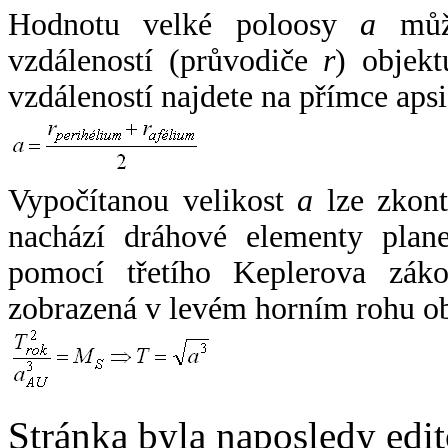
Hodnotu velké poloosy
a
může
vzdáleností (průvodiče
r
) objekt
vzdáleností najdete na přímce apsi
Vypočítanou velikost
a
lze zkont
nachází dráhové elementy plane
pomocí třetího Keplerova zák
zobrazená v levém horním rohu o
Stránka byla naposledy edi