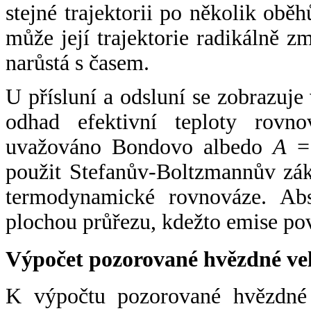
stejné trajektorii po několik oběh
může její trajektorie radikálně zm
narůstá s časem.
U přísluní a odsluní se zobrazuje
odhad efektivní teploty rovno
uvažováno Bondovo albedo
A
= 
použit Stefanův-Boltzmannův zák
termodynamické rovnováze. Abs
plochou průřezu, kdežto emise po
Výpočet pozorované hvězdné ve
K výpočtu pozorované hvězdné v