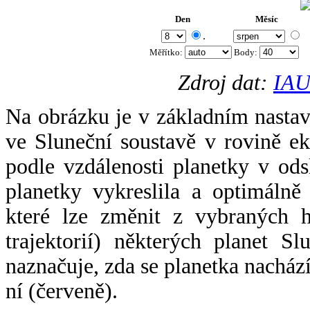
Den
Měsíc
.
Měřítko:
Body
:
Zdroj dat:
IAU
Na obrázku je v základním nastav
ve Sluneční soustavě v rovině ek
podle vzdálenosti planetky v odsl
planetky vykreslila a optimálně
které lze změnit z vybraných h
trajektorií) některých planet Sl
naznačuje, zda se planetka nacház
ní (červeně).