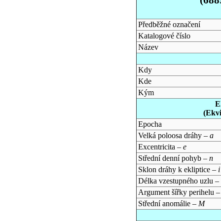
Předběžné označení
Katalogové číslo
Název
Kdy
Kde
Kým
E
(Ekv
Epocha
Velká poloosa dráhy –
a
Excentricita –
e
Střední denní pohyb –
n
Sklon dráhy k ekliptice –
i
Délka vzestupného uzlu –
Argument šířky perihelu 
Střední anomálie –
M