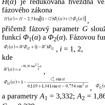
H
(
α
) je redukovaná hvězdná vel
fázového zákona
,
přičemž fázový parametr
G
slouž
funkcí
Φ
(
α
) a
Φ
(
α
). Fázovou fu
1
2
,
i
= 1, 2,
kde
,
,
a parametry
A
= 3,332;
A
= 1,8
1
2