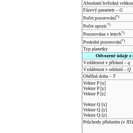
Absolutní hvězdná velikos
Fázový parametr –
G
*)
Počet pozorování
*)
Počet opozic
*)
Pozorována v letech
*)
Poslední pozorování
Typ planetky
Odvozené údaje z 
Vzdálenost v přísluní –
q
Vzdálenost v odsluní –
Q
Oběžná doba –
T
Vektor P [x]
Vektor P [y]
Vektor P [z]
Vektor Q [x]
Vektor Q [y]
Vektor Q [z]
Průchody přísluním (v
JD
)