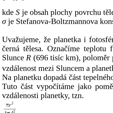
kde
S
je obsah plochy povrchu těl
σ
je Stefanova-Boltzmannova kons
Uvažujeme, že planetka i fotosfér
černá tělesa. Označíme teplotu 
Slunce
R
(696 tisíc km), poloměr
vzdálenost mezi Sluncem a plane
Na planetku dopadá část tepelnéh
Tuto část vypočítáme jako pomě
vzdálenosti planetky, tzn.