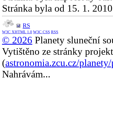
Stránka byla od 15. 1. 201
RS
W3C
XHTML 1.0
W3C
CSS
RSS
© 2026
Planety sluneční so
Vytištěno ze stránky projek
(
astronomia.zcu.cz/planety
Nahrávám...