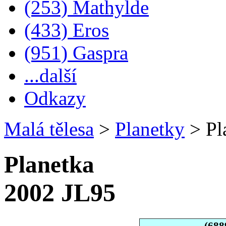
(253) Mathylde
(433) Eros
(951) Gaspra
...další
Odkazy
Malá tělesa
>
Planetky
>
Pl
Planetka
2002 JL95
(688