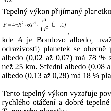
Tepelný výkon přijímaný planetko
,
kde
A
je Bondovo albedo, uvaž
odrazivosti) planetek se obecně
albedo (0,02 až 0,07) má 78 % z
než 25 km. Střední albedo (0,08 
albedo (0,13 až 0,28) má 18 % pla
Tento tepelný výkon vyzařuje po
rychlého otáčení a dobré tepelné