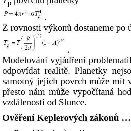
T
povrchu planetky
p
.
Z rovnosti výkonů dostaneme po 
.
Modelování vyjádření problemati
odpovídat realitě. Planetky nejso
samotný jejich povrch může mít v
přesto nám může vypočítaná hodn
vzdálenosti od Slunce.
Ověření Keplerových zákonů …