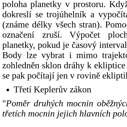
poloha planetky v prostoru. Kdy
dokreslí se trojúhelník a vypoč
(známe délky všech stran). Pomo
označení zruší. Výpočet ploch
planetky, pokud je časový interval
Body lze vybrat i mimo trajekto
zohledněn sklon dráhy k ekliptice
se pak počítají jen v rovině eklipti
Třetí Keplerův zákon
"
Poměr druhých mocnin oběžných
třetích mocnin jejich hlavních pol