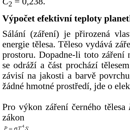
C
= 0,238.
2
Výpočet efektivní teploty plan
Sálání (záření) je přirozená vla
energie tělesa. Těleso vydává zá
prostoru. Dopadne-li toto záření n
se odráží a část prochází tělesem
závisí na jakosti a barvě povrch
žádné hmotné prostředí, jde o ele
Pro výkon záření černého tělesa
zákon