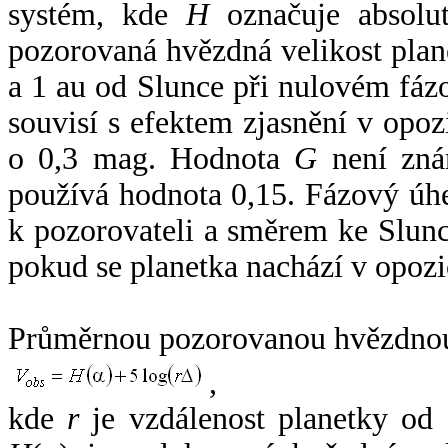
systém, kde
H
označuje absolut
pozorovaná hvězdná velikost plan
a 1 au od Slunce při nulovém fá
souvisí s efektem zjasnění v opoz
o 0,3 mag. Hodnota
G
není zná
používá hodnota 0,15. Fázový úh
k pozorovateli a směrem ke Slunc
pokud se planetka nachází v opozi
Průměrnou pozorovanou hvězdnou 
,
kde
r
je vzdálenost planetky od