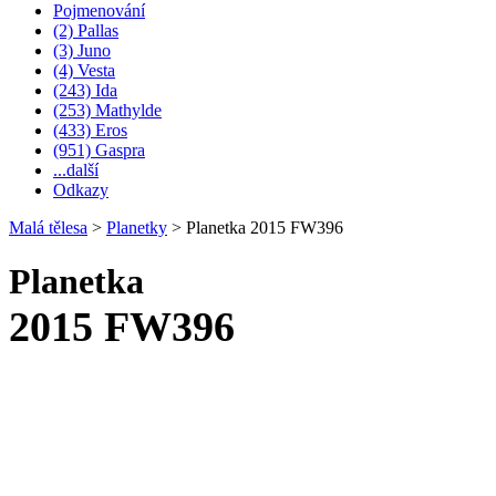
Pojmenování
(2) Pallas
(3) Juno
(4) Vesta
(243) Ida
(253) Mathylde
(433) Eros
(951) Gaspra
...další
Odkazy
Malá tělesa
>
Planetky
>
Planetka 2015 FW396
Planetka
2015 FW396