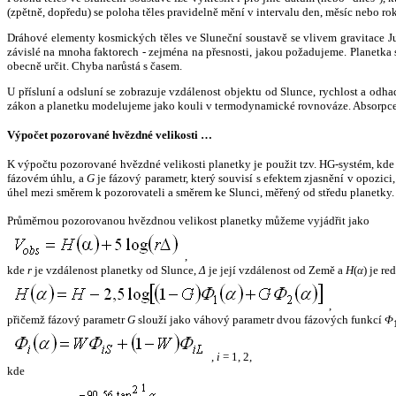
(zpětně, dopředu) se poloha těles pravidelně mění v intervalu den, měsíc nebo ro
Dráhové elementy kosmických těles ve Sluneční soustavě se vlivem gravitace Jup
závislé na mnoha faktorech - zejména na přesnosti, jakou požadujeme. Planetka se
obecně určit. Chyba narůstá s časem.
U přísluní a odsluní se zobrazuje vzdálenost objektu od Slunce, rychlost a od
zákon a planetku modelujeme jako kouli v termodynamické rovnováze. Absorpce 
Výpočet pozorované hvězdné velikosti …
K výpočtu pozorované hvězdné velikosti planetky je použit tzv. HG-systém, kd
fázovém úhlu, a
G
je fázový parametr, který souvisí s efektem zjasnění v opozic
úhel mezi směrem k pozorovateli a směrem ke Slunci, měřený od středu planetky. 
Průměrnou pozorovanou hvězdnou velikost planetky můžeme vyjádřit jako
,
kde
r
je vzdálenost planetky od Slunce,
Δ
je její vzdálenost od Země a
H
(
α
) je r
,
přičemž fázový parametr
G
slouží jako váhový parametr dvou fázových funkcí
Φ
,
i
= 1, 2,
kde