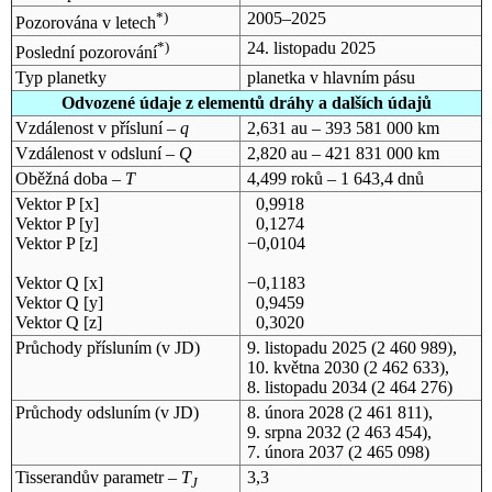
*)
2005–2025
Pozorována v letech
*)
24. listopadu 2025
Poslední pozorování
Typ planetky
planetka v hlavním pásu
Odvozené údaje z elementů dráhy a dalších údajů
Vzdálenost v přísluní –
q
2,631 au – 393 581 000 km
Vzdálenost v odsluní –
Q
2,820 au – 421 831 000 km
Oběžná doba –
T
4,499 roků – 1 643,4 dnů
Vektor P [x]
0,9918
Vektor P [y]
0,1274
Vektor P [z]
−0,0104
Vektor Q [x]
−0,1183
Vektor Q [y]
0,9459
Vektor Q [z]
0,3020
Průchody přísluním (v
JD
)
9. listopadu 2025
(2 460 989),
10. května 2030
(2 462 633),
8. listopadu 2034
(2 464 276)
Průchody odsluním (v
JD
)
8. února 2028
(2 461 811),
9. srpna 2032
(2 463 454),
7. února 2037
(2 465 098)
Tisserandův parametr –
T
3,3
J