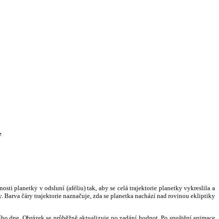
e
i planetky v odsluní (aféliu) tak, aby se celá trajektorie planetky vykreslila a
. Barva čáry trajektorie naznačuje, zda se planetka nachází nad rovinou ekliptiky
ního dne. Obrázek se průběžně aktualizuje po zadání hodnot. Po spuštění animace