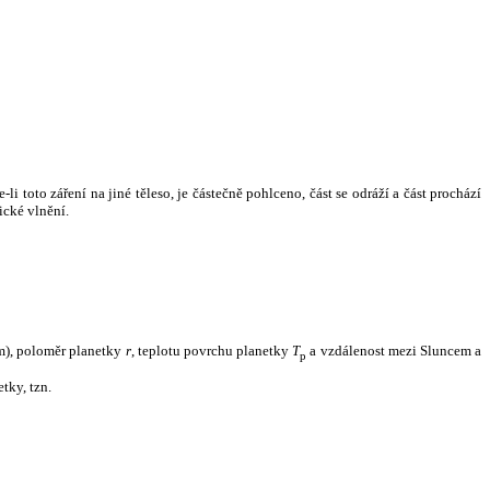
i toto záření na jiné těleso, je částečně pohlceno, část se odráží a část prochází
ické vlnění.
m), poloměr planetky
r
, teplotu povrchu planetky
T
a vzdálenost mezi Sluncem a
p
tky, tzn.