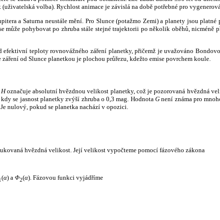
k (uživatelská volba). Rychlost animace je závislá na době potřebné pro vygenerová
itera a Saturna neustále mění. Pro Slunce (potažmo Zemi) a planety jsou platné p
 může pohybovat po zhruba stále stejné trajektorii po několik oběhů, nicméně při p
had efektivní teploty rovnovážného záření planetky, přičemž je uvažováno Bondov
záření od Slunce planetkou je plochou průřezu, kdežto emise povrchem koule.
e
H
označuje absolutní hvězdnou velikost planetky, což je pozorovaná hvězdná veli
i, kdy se jasnost planetky zvýší zhruba o 0,3 mag. Hodnota
G
není známa pro mnoho 
Je nulový, pokud se planetka nachází v opozici.
edukovaná hvězdná velikost. Její velikost vypočteme pomocí fázového zákona
(
α
) a
Φ
(
α
). Fázovou funkci vyjádříme
1
2