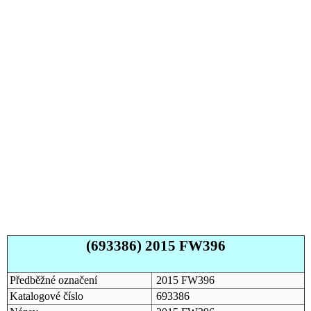
(693386) 2015 FW396
Předběžné označení
2015 FW396
Katalogové číslo
693386