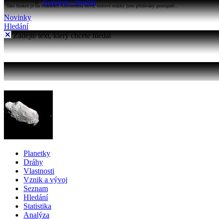
Katalogy objektů
Tato funkce je na stránkách Astronomia nová, testové otázky jsou přidávány postupně...
Novinky
Hledání
Zadejte text, který chcete hledat
Planetky
Dráhy
Vlastnosti
Vznik a vývoj
Seznam
Hledání
Statistika
Analýza