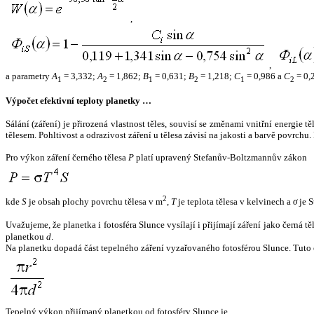
,
,
a parametry
A
= 3,332;
A
= 1,862;
B
= 0,631;
B
= 1,218;
C
= 0,986 a
C
= 0,
1
2
1
2
1
2
Výpočet efektivní teploty planetky …
Sálání (záření) je přirozená vlastnost těles, souvisí se změnami vnitřní energie 
tělesem. Pohltivost a odrazivost záření u tělesa závisí na jakosti a barvě povrch
Pro výkon záření černého tělesa
P
platí upravený Stefanův-Boltzmannův zákon
2
kde
S
je obsah plochy povrchu tělesa v m
,
T
je teplota tělesa v kelvinech a
σ
je S
Uvažujeme, že planetka i fotosféra Slunce vysílají i přijímají záření jako černá 
planetkou
d
.
Na planetku dopadá část tepelného záření vyzařovaného fotosférou Slunce. Tuto 
Tepelný výkon přijímaný planetkou od fotosféry Slunce je