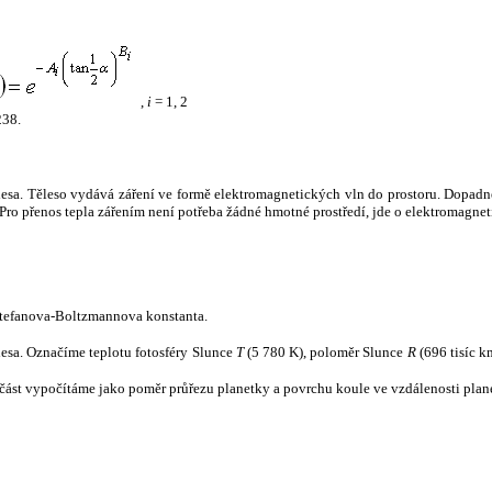
,
i
= 1, 2
238.
tělesa. Těleso vydává záření ve formě elektromagnetických vln do prostoru. Dopadne-l
u. Pro přenos tepla zářením není potřeba žádné hmotné prostředí, jde o elektromagnet
tefanova-Boltzmannova konstanta.
tělesa. Označíme teplotu fotosféry Slunce
T
(5 780 K), poloměr Slunce
R
(696 tisíc k
část vypočítáme jako poměr průřezu planetky a povrchu koule ve vzdálenosti plane