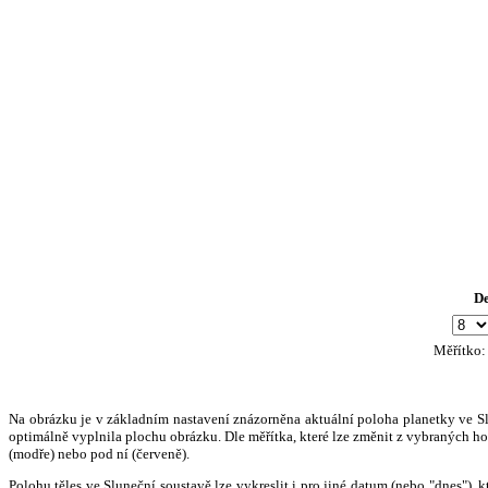
D
Měřítko
Na obrázku je v základním nastavení znázorněna aktuální poloha planetky ve Slun
optimálně vyplnila plochu obrázku. Dle měřítka, které lze změnit z vybraných hod
(modře) nebo pod ní (červeně).
Polohu těles ve Sluneční soustavě lze vykreslit i pro jiné datum (nebo "dnes")