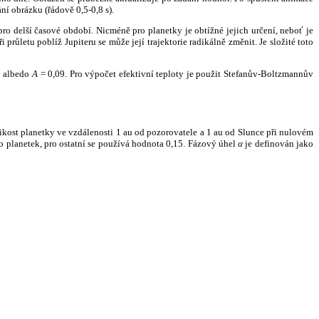
ní obrázku (řádově 0,5-0,8 s).
ro delší časové období. Nicméně pro planetky je obtížné jejich určení, neboť je
růletu poblíž Jupiteru se může její trajektorie radikálně změnit. Je složité toto
o albedo
A
= 0,09. Pro výpočet efektivní teploty je použit Stefanův-Boltzmannův
kost planetky ve vzdálenosti 1 au od pozorovatele a 1 au od Slunce při nulovém
planetek, pro ostatní se používá hodnota 0,15. Fázový úhel
α
je definován jako