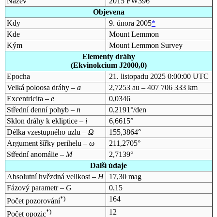
Název
2015 FW396
Objevena
Kdy
9. února 2005
*
Kde
Mount Lemmon
Kým
Mount Lemmon Survey
Elementy dráhy
(Ekvinokcium J2000,0)
Epocha
21. listopadu 2025 0:00:00 UTC
Velká poloosa dráhy –
a
2,7253 au – 407 706 333 km
Excentricita –
e
0,0346
Střední denní pohyb –
n
0,2191°/den
Sklon dráhy k ekliptice –
i
6,6615°
Délka vzestupného uzlu –
Ω
155,3864°
Argument šířky perihelu –
ω
211,2705°
Střední anomálie –
M
2,7139°
Další údaje
Absolutní hvězdná velikost –
H
17,30 mag
Fázový parametr –
G
0,15
*)
164
Počet pozorování
*)
12
Počet opozic