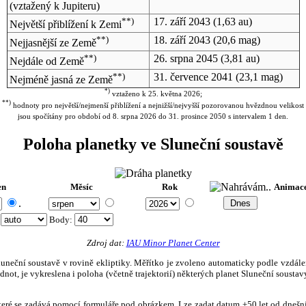
(vztažený k Jupiteru)
**)
17. září 2043
(1,63 au)
Největší přiblížení k Zemi
**)
18. září 2043
(20,6 mag)
Nejjasnější ze Země
**)
26. srpna 2045
(3,81 au)
Nejdále od Země
**)
31. července 2041
(23,1 mag)
Nejméně jasná ze Země
*)
vztaženo k 25. května 2026;
**)
hodnoty pro největší/nejmenší přiblížení a nejnižší/nejvyšší pozorovanou hvězdnou velikost
jsou spočítány pro období od 8. srpna 2026 do 31. prosince 2050 s intervalem 1 den.
Poloha planetky ve Sluneční soustavě
en
Měsíc
Rok
Animac
.
:
Body
:
Zdroj dat:
IAU Minor Planet Center
eční soustavě v rovině ekliptiky. Měřítko je zvoleno automaticky podle vzdálenost
not, je vykreslena i poloha (včetně trajektorií) některých planet Sluneční soustavy
, které se zadává pomocí formuláře pod obrázkem. Lze zadat datum ±50 let od dneš