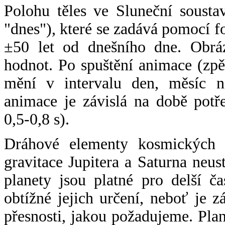
Polohu těles ve Sluneční sousta
"dnes"), které se zadává pomocí 
±50 let od dnešního dne. Obráz
hodnot. Po spuštění animace (zpě
mění v intervalu den, měsíc ne
animace je závislá na době potř
0,5-0,8 s).
Dráhové elementy kosmických t
gravitace Jupitera a Saturna neu
planety jsou platné pro delší č
obtížné jejich určení, neboť je 
přesnosti, jakou požadujeme. Pla