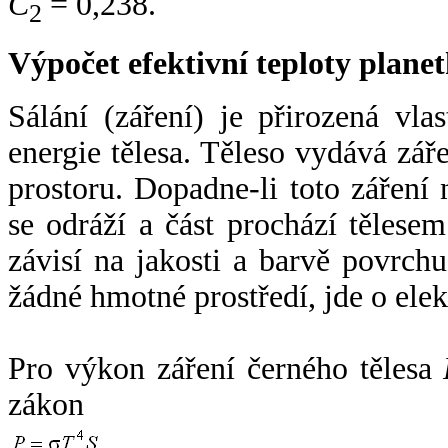
C
= 0,238.
2
Výpočet efektivní teploty plan
Sálání (záření) je přirozená vla
energie tělesa. Těleso vydává zá
prostoru. Dopadne-li toto záření n
se odráží a část prochází tělesem
závisí na jakosti a barvě povrch
žádné hmotné prostředí, jde o ele
Pro výkon záření černého tělesa
zákon