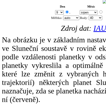
Den
Měsíc
.
Měřítko:
Body
:
Zdroj dat:
IAU
Na obrázku je v základním nastav
ve Sluneční soustavě v rovině ek
podle vzdálenosti planetky v odsl
planetky vykreslila a optimálně
které lze změnit z vybraných h
trajektorií) některých planet Sl
naznačuje, zda se planetka nacház
ní (červeně).