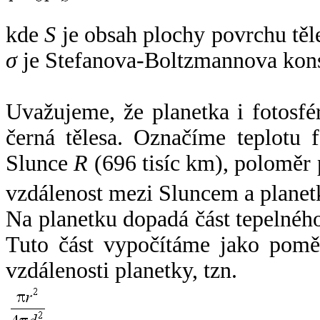
kde
S
je obsah plochy povrchu těl
σ
je Stefanova-Boltzmannova kons
Uvažujeme, že planetka i fotosfér
černá tělesa. Označíme teplotu 
Slunce
R
(696 tisíc km), poloměr
vzdálenost mezi Sluncem a plane
Na planetku dopadá část tepelnéh
Tuto část vypočítáme jako pomě
vzdálenosti planetky, tzn.