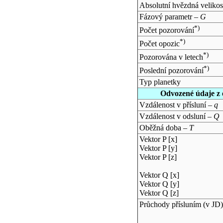
Absolutní hvězdná velikos
Fázový parametr –
G
*)
Počet pozorování
*)
Počet opozic
*)
Pozorována v letech
*)
Poslední pozorování
Typ planetky
Odvozené údaje z 
Vzdálenost v přísluní –
q
Vzdálenost v odsluní –
Q
Oběžná doba –
T
Vektor P [x]
Vektor P [y]
Vektor P [z]
Vektor Q [x]
Vektor Q [y]
Vektor Q [z]
Průchody přísluním (v
JD
)