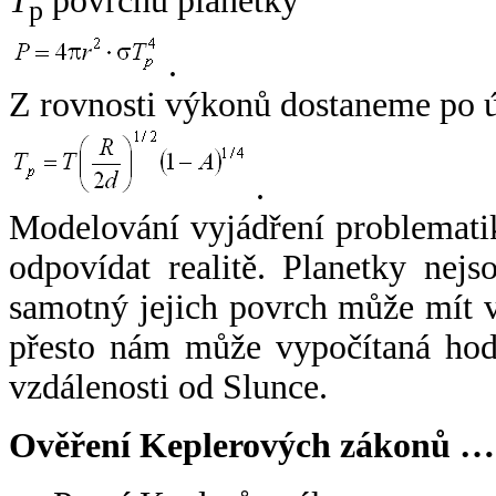
T
povrchu planetky
p
.
Z rovnosti výkonů dostaneme po 
.
Modelování vyjádření problemati
odpovídat realitě. Planetky nejso
samotný jejich povrch může mít v
přesto nám může vypočítaná hodn
vzdálenosti od Slunce.
Ověření Keplerových zákonů …