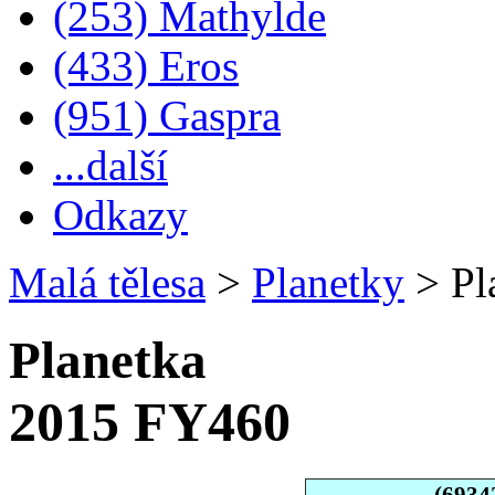
(253) Mathylde
(433) Eros
(951) Gaspra
...další
Odkazy
Malá tělesa
>
Planetky
>
Pl
Planetka
2015 FY460
(6934