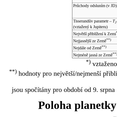
Průchody odsluním (v
JD
)
Tisserandův parametr –
T
J
(vztažený k Jupiteru)
Největší přiblížení k Zemi
**)
Nejjasnější ze Země
**)
Nejdále od Země
**
Nejméně jasná ze Země
*)
vztaženo
**)
hodnoty pro největší/nejmenší přibl
jsou spočítány pro období od 9. srpna
Poloha planetky