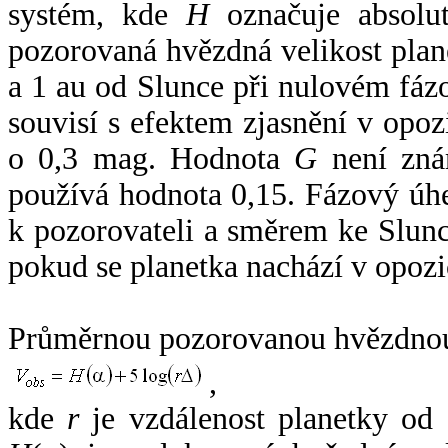
systém, kde
H
označuje absolut
pozorovaná hvězdná velikost plan
a 1 au od Slunce při nulovém fá
souvisí s efektem zjasnění v opoz
o 0,3 mag. Hodnota
G
není zná
používá hodnota 0,15. Fázový úh
k pozorovateli a směrem ke Slunc
pokud se planetka nachází v opozi
Průměrnou pozorovanou hvězdnou 
,
kde
r
je vzdálenost planetky od