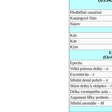
Předběžné označení
Katalogové číslo
Název
Kdy
Kde
Kým
E
(Ekv
Epocha
Velká poloosa dráhy –
a
Excentricita –
e
Střední denní pohyb –
n
Sklon dráhy k ekliptice –
i
Délka vzestupného uzlu –
Argument šířky perihelu 
Střední anomálie –
M