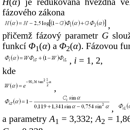
H
(
α
) je redukovaná hvězdná vel
fázového zákona
,
přičemž fázový parametr
G
slouž
funkcí
Φ
(
α
) a
Φ
(
α
). Fázovou fu
1
2
,
i
= 1, 2,
kde
,
,
a parametry
A
= 3,332;
A
= 1,8
1
2