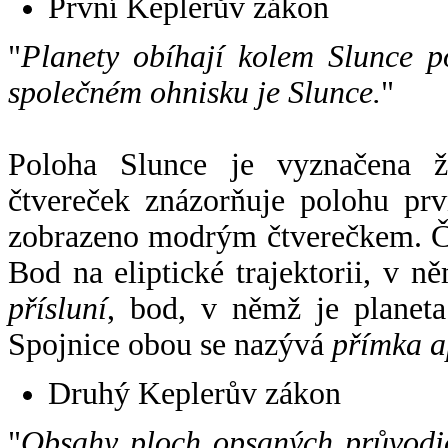
První Keplerův zákon
"
Planety obíhají kolem Slunce p
společném ohnisku je Slunce.
"
Poloha Slunce je vyznačena 
čtvereček znázorňuje polohu pr
zobrazeno modrým čtverečkem. Če
Bod na eliptické trajektorii, v n
přísluní
, bod, v němž je planet
Spojnice obou se nazývá
přímka a
Druhý Keplerův zákon
"
Obsahy ploch opsaných průvodič