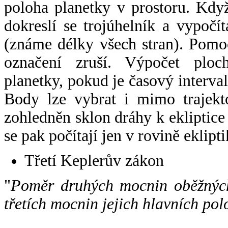
poloha planetky v prostoru. Kdy
dokreslí se trojúhelník a vypoč
(známe délky všech stran). Pomo
označení zruší. Výpočet ploch
planetky, pokud je časový interval
Body lze vybrat i mimo trajekto
zohledněn sklon dráhy k ekliptice
se pak počítají jen v rovině eklipti
Třetí Keplerův zákon
"
Poměr druhých mocnin oběžných
třetích mocnin jejich hlavních pol