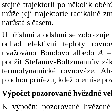
stejné trajektorii po několik oběh
může její trajektorie radikálně zm
narůstá s časem.
U přísluní a odsluní se zobrazuje
odhad efektivní teploty rovno
uvažováno Bondovo albedo
A
= 
použit Stefanův-Boltzmannův zák
termodynamické rovnováze. Abs
plochou průřezu, kdežto emise po
Výpočet pozorované hvězdné ve
K výpočtu pozorované hvězdné v