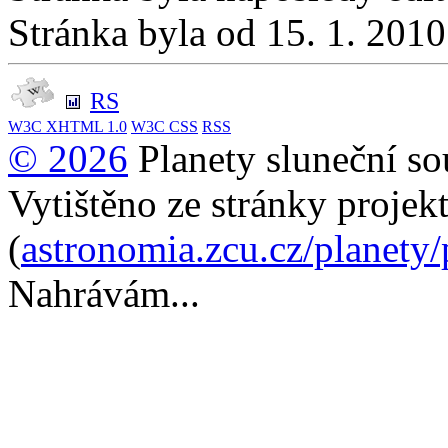
Stránka byla od 15. 1. 201
RS
W3C
XHTML 1.0
W3C
CSS
RSS
© 2026
Planety sluneční so
Vytištěno ze stránky projek
(
astronomia.zcu.cz/planety
Nahrávám...