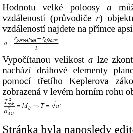
Hodnotu velké poloosy
a
může
vzdáleností (průvodiče
r
) objekt
vzdáleností najdete na přímce apsi
Vypočítanou velikost
a
lze zkont
nachází dráhové elementy plane
pomocí třetího Keplerova zák
zobrazená v levém horním rohu o
Stránka byla naposledy edi