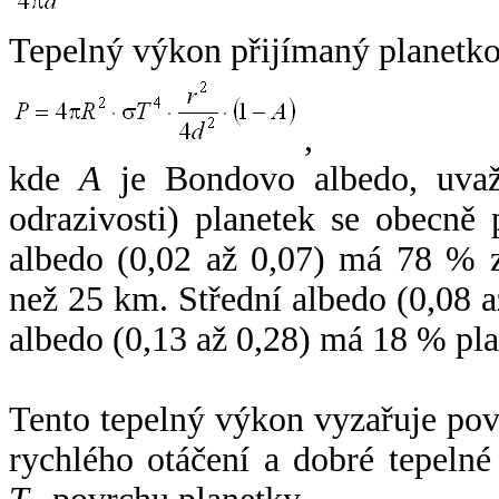
Tepelný výkon přijímaný planetko
,
kde
A
je Bondovo albedo, uvaž
odrazivosti) planetek se obecně
albedo (0,02 až 0,07) má 78 % z
než 25 km. Střední albedo (0,08 
albedo (0,13 až 0,28) má 18 % pla
Tento tepelný výkon vyzařuje po
rychlého otáčení a dobré tepelné