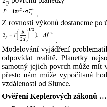
T
povrchu planetky
p
.
Z rovnosti výkonů dostaneme po 
.
Modelování vyjádření problemati
odpovídat realitě. Planetky nejso
samotný jejich povrch může mít v
přesto nám může vypočítaná hodn
vzdálenosti od Slunce.
Ověření Keplerových zákonů …