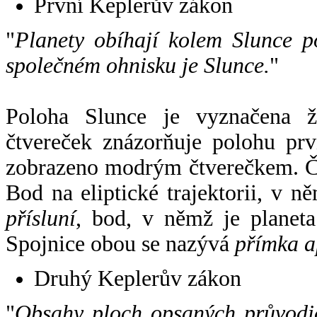
První Keplerův zákon
"
Planety obíhají kolem Slunce p
společném ohnisku je Slunce.
"
Poloha Slunce je vyznačena 
čtvereček znázorňuje polohu pr
zobrazeno modrým čtverečkem. Če
Bod na eliptické trajektorii, v n
přísluní
, bod, v němž je planet
Spojnice obou se nazývá
přímka a
Druhý Keplerův zákon
"
Obsahy ploch opsaných průvodič