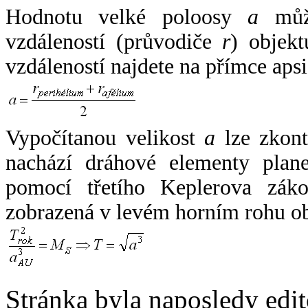
Hodnotu velké poloosy
a
může
vzdáleností (průvodiče
r
) objekt
vzdáleností najdete na přímce apsi
Vypočítanou velikost
a
lze zkont
nachází dráhové elementy plane
pomocí třetího Keplerova zák
zobrazená v levém horním rohu o
Stránka byla naposledy edi