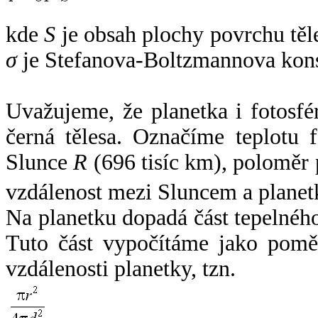
kde
S
je obsah plochy povrchu těl
σ
je Stefanova-Boltzmannova kons
Uvažujeme, že planetka i fotosfér
černá tělesa. Označíme teplotu 
Slunce
R
(696 tisíc km), poloměr
vzdálenost mezi Sluncem a plane
Na planetku dopadá část tepelnéh
Tuto část vypočítáme jako pomě
vzdálenosti planetky, tzn.