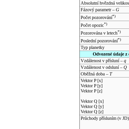
Absolutní hvězdná velikos
Fázový parametr –
G
*)
Počet pozorování
*)
Počet opozic
*)
Pozorována v letech
*)
Poslední pozorování
Typ planetky
Odvozené údaje z 
Vzdálenost v přísluní –
q
Vzdálenost v odsluní –
Q
Oběžná doba –
T
Vektor P [x]
Vektor P [y]
Vektor P [z]
Vektor Q [x]
Vektor Q [y]
Vektor Q [z]
Průchody přísluním (v
JD
)