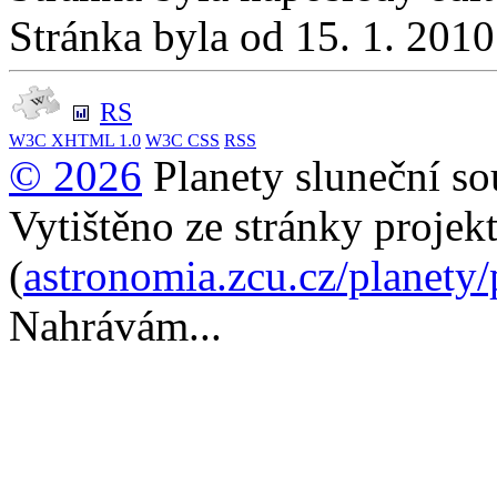
Stránka byla od 15. 1. 201
RS
W3C
XHTML 1.0
W3C
CSS
RSS
© 2026
Planety sluneční so
Vytištěno ze stránky projek
(
astronomia.zcu.cz/planety
Nahrávám...