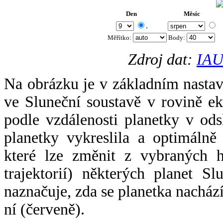
Den
Měsíc
.
Měřítko:
Body
:
Zdroj dat:
IAU
Na obrázku je v základním nastav
ve Sluneční soustavě v rovině ek
podle vzdálenosti planetky v odsl
planetky vykreslila a optimálně
které lze změnit z vybraných h
trajektorií) některých planet Sl
naznačuje, zda se planetka nacház
ní (červeně).