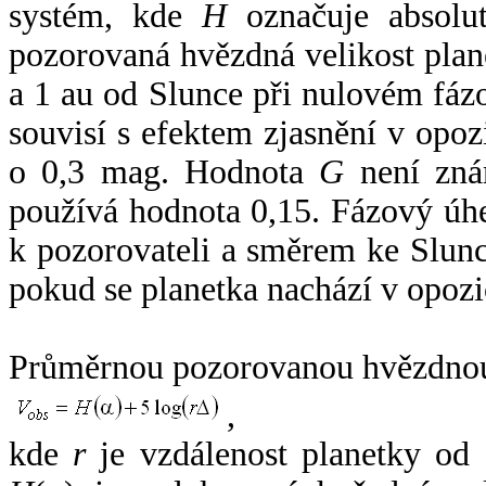
systém, kde
H
označuje absolut
pozorovaná hvězdná velikost plan
a 1 au od Slunce při nulovém fá
souvisí s efektem zjasnění v opoz
o 0,3 mag. Hodnota
G
není zná
používá hodnota 0,15. Fázový úh
k pozorovateli a směrem ke Slunc
pokud se planetka nachází v opozi
Průměrnou pozorovanou hvězdnou 
,
kde
r
je vzdálenost planetky od