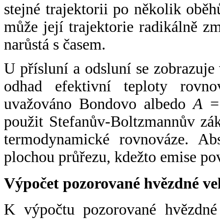
stejné trajektorii po několik oběh
může její trajektorie radikálně zm
narůstá s časem.
U přísluní a odsluní se zobrazuje
odhad efektivní teploty rovno
uvažováno Bondovo albedo
A
= 
použit Stefanův-Boltzmannův zák
termodynamické rovnováze. Abs
plochou průřezu, kdežto emise po
Výpočet pozorované hvězdné ve
K výpočtu pozorované hvězdné v