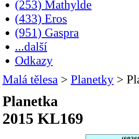
(253) Mathylde
(433) Eros
(951) Gaspra
...další
Odkazy
Malá tělesa
>
Planetky
>
Pl
Planetka
2015 KL169
(6936