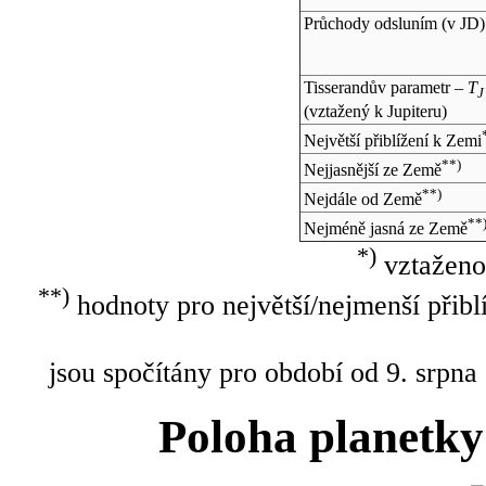
Průchody odsluním (v
JD
)
Tisserandův parametr –
T
J
(vztažený k Jupiteru)
Největší přiblížení k Zemi
**)
Nejjasnější ze Země
**)
Nejdále od Země
**
Nejméně jasná ze Země
*)
vztaženo
**)
hodnoty pro největší/nejmenší přibl
jsou spočítány pro období od 9. srpna
Poloha planetky