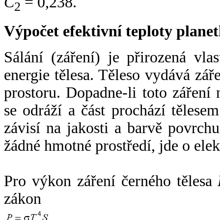
C
= 0,238.
2
Výpočet efektivní teploty plan
Sálání (záření) je přirozená vla
energie tělesa. Těleso vydává zá
prostoru. Dopadne-li toto záření n
se odráží a část prochází tělesem
závisí na jakosti a barvě povrch
žádné hmotné prostředí, jde o ele
Pro výkon záření černého tělesa
zákon