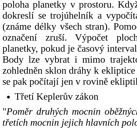
poloha planetky v prostoru. Kdy
dokreslí se trojúhelník a vypoč
(známe délky všech stran). Pomo
označení zruší. Výpočet ploch
planetky, pokud je časový interval
Body lze vybrat i mimo trajekto
zohledněn sklon dráhy k ekliptice
se pak počítají jen v rovině eklipti
Třetí Keplerův zákon
"
Poměr druhých mocnin oběžných
třetích mocnin jejich hlavních pol