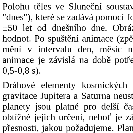
Polohu těles ve Sluneční sousta
"dnes"), které se zadává pomocí 
±50 let od dnešního dne. Obráz
hodnot. Po spuštění animace (zpě
mění v intervalu den, měsíc ne
animace je závislá na době potř
0,5-0,8 s).
Dráhové elementy kosmických t
gravitace Jupitera a Saturna neu
planety jsou platné pro delší č
obtížné jejich určení, neboť je 
přesnosti, jakou požadujeme. Pla