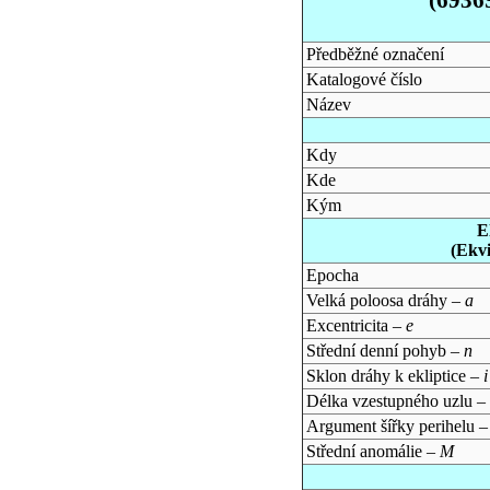
Předběžné označení
Katalogové číslo
Název
Kdy
Kde
Kým
E
(Ekv
Epocha
Velká poloosa dráhy –
a
Excentricita –
e
Střední denní pohyb –
n
Sklon dráhy k ekliptice –
i
Délka vzestupného uzlu –
Argument šířky perihelu 
Střední anomálie –
M