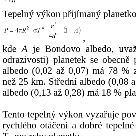
Tepelný výkon přijímaný planetko
,
kde
A
je Bondovo albedo, uvaž
odrazivosti) planetek se obecně
albedo (0,02 až 0,07) má 78 % z
než 25 km. Střední albedo (0,08 
albedo (0,13 až 0,28) má 18 % pla
Tento tepelný výkon vyzařuje po
rychlého otáčení a dobré tepelné