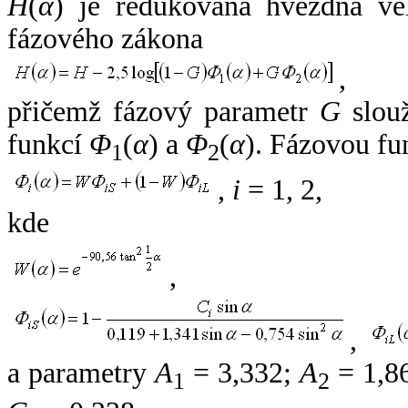
H
(
α
) je redukovaná hvězdná vel
fázového zákona
,
přičemž fázový parametr
G
slouž
funkcí
Φ
(
α
) a
Φ
(
α
). Fázovou fu
1
2
,
i
= 1, 2,
kde
,
,
a parametry
A
= 3,332;
A
= 1,8
1
2