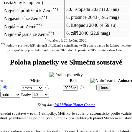
(vztažený k Jupiteru)
**)
30. listopadu 2032
(1,65 au)
Největší přiblížení k Zemi
**)
8. prosince 2043
(19,5 mag)
Nejjasnější ze Země
**)
8. listopadu 2040
(4,59 au)
Nejdále od Země
**)
6. září 2040
(22,9 mag)
Nejméně jasná ze Země
*)
vztaženo k 25. května 2026;
**)
hodnoty pro největší/nejmenší přiblížení a nejnižší/nejvyšší pozorovanou hvězdnou velikost
jsou spočítány pro období od 6. srpna 2026 do 31. prosince 2050 s intervalem 1 den.
Poloha planetky ve Sluneční soustavě
en
Měsíc
Rok
Animac
.
:
Body
:
Zdroj dat:
IAU Minor Planet Center
eční soustavě v rovině ekliptiky. Měřítko je zvoleno automaticky podle vzdálenost
not, je vykreslena i poloha (včetně trajektorií) některých planet Sluneční soustavy
, které se zadává pomocí formuláře pod obrázkem. Lze zadat datum ±50 let od dneš