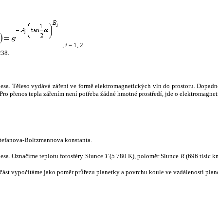
,
i
= 1, 2
238.
tělesa. Těleso vydává záření ve formě elektromagnetických vln do prostoru. Dopadne-l
u. Pro přenos tepla zářením není potřeba žádné hmotné prostředí, jde o elektromagnet
tefanova-Boltzmannova konstanta.
tělesa. Označíme teplotu fotosféry Slunce
T
(5 780 K), poloměr Slunce
R
(696 tisíc k
část vypočítáme jako poměr průřezu planetky a povrchu koule ve vzdálenosti plane