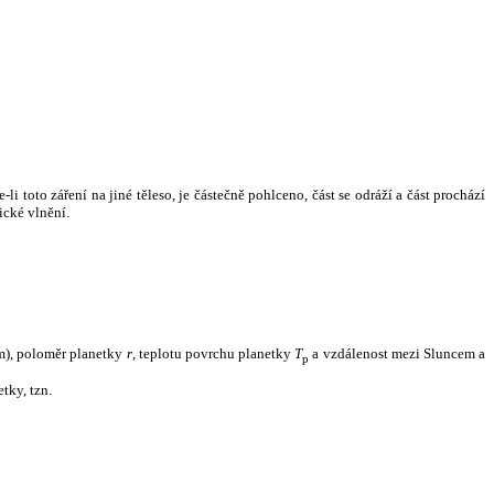
i toto záření na jiné těleso, je částečně pohlceno, část se odráží a část prochází
ické vlnění.
m), poloměr planetky
r
, teplotu povrchu planetky
T
a vzdálenost mezi Sluncem a
p
tky, tzn.