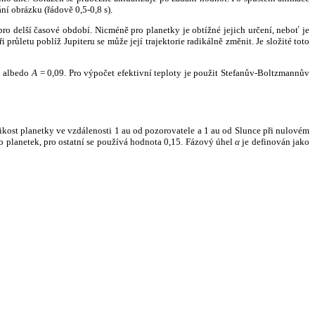
ní obrázku (řádově 0,5-0,8 s).
ro delší časové období. Nicméně pro planetky je obtížné jejich určení, neboť je
růletu poblíž Jupiteru se může její trajektorie radikálně změnit. Je složité toto
o albedo
A
= 0,09. Pro výpočet efektivní teploty je použit Stefanův-Boltzmannův
kost planetky ve vzdálenosti 1 au od pozorovatele a 1 au od Slunce při nulovém
planetek, pro ostatní se používá hodnota 0,15. Fázový úhel
α
je definován jako