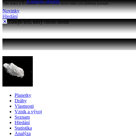
Katalogy objektů
Tato funkce je na stránkách Astronomia nová, testové otázky jsou přidávány postupně...
Novinky
Hledání
Zadejte text, který chcete hledat
Planetky
Dráhy
Vlastnosti
Vznik a vývoj
Seznam
Hledání
Statistika
Analýza