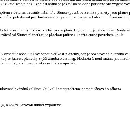
k (uživatelská volba). Rychlost animace je závislá na době potřebné pro vygenerová
itera a Saturna neustále mění. Pro Slunce (potažmo Zemi) a planety jsou platné p
 může pohybovat po zhruba stále stejné trajektorii po několik oběhů, nicméně při p
had efektivní teploty rovnovážného záření planetky, přičemž je uvažováno Bondov
záření od Slunce planetkou je plochou průřezu, kdežto emise povrchem koule.
e
H
označuje absolutní hvězdnou velikost planetky, což je pozorovaná hvězdná veli
i, kdy se jasnost planetky zvýší zhruba o 0,3 mag. Hodnota
G
není známa pro mnoho 
Je nulový, pokud se planetka nachází v opozici.
edukovaná hvězdná velikost. Její velikost vypočteme pomocí fázového zákona
(
α
) a
Φ
(
α
). Fázovou funkci vyjádříme
1
2