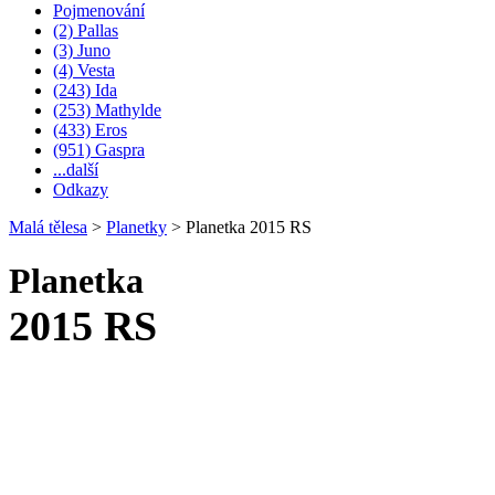
Pojmenování
(2) Pallas
(3) Juno
(4) Vesta
(243) Ida
(253) Mathylde
(433) Eros
(951) Gaspra
...další
Odkazy
Malá tělesa
>
Planetky
>
Planetka 2015 RS
Planetka
2015 RS