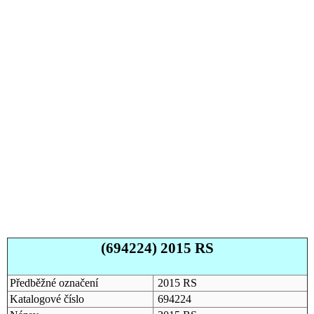
(694224) 2015 RS
Předběžné označení
2015 RS
Katalogové číslo
694224