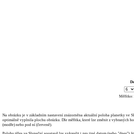
D
Měřítko
Na obrázku je v základním nastavení znázorněna aktuální poloha planetky ve Slun
optimálně vyplnila plochu obrázku. Dle měřítka, které lze změnit z vybraných hod
(modře) nebo pod ní (červeně).
Polohu těles ve Sluneční soustavě lze vykreslit i pro jiné datum (nebo "dnes")