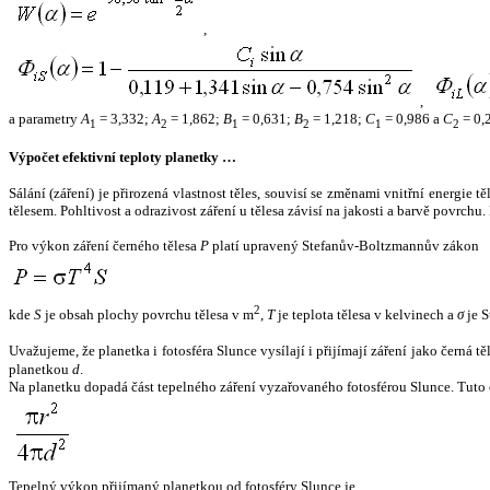
,
,
a parametry
A
= 3,332;
A
= 1,862;
B
= 0,631;
B
= 1,218;
C
= 0,986 a
C
= 0,
1
2
1
2
1
2
Výpočet efektivní teploty planetky …
Sálání (záření) je přirozená vlastnost těles, souvisí se změnami vnitřní energie 
tělesem. Pohltivost a odrazivost záření u tělesa závisí na jakosti a barvě povrch
Pro výkon záření černého tělesa
P
platí upravený Stefanův-Boltzmannův zákon
2
kde
S
je obsah plochy povrchu tělesa v m
,
T
je teplota tělesa v kelvinech a
σ
je S
Uvažujeme, že planetka i fotosféra Slunce vysílají i přijímají záření jako černá 
planetkou
d
.
Na planetku dopadá část tepelného záření vyzařovaného fotosférou Slunce. Tuto 
Tepelný výkon přijímaný planetkou od fotosféry Slunce je