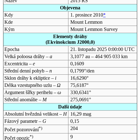
Název
2015 RS
Objevena
Kdy
1. prosince 2010
*
Kde
Mount Lemmon
Kým
Mount Lemmon Survey
Elementy dráhy
(Ekvinokcium J2000,0)
Epocha
21. listopadu 2025 0:00:00 UTC
Velká poloosa dráhy –
a
3,1077 au – 464 905 033 km
Excentricita –
e
0,1609
Střední denní pohyb –
n
0,1799°/den
Sklon dráhy k ekliptice –
i
16,6290°
Délka vzestupného uzlu –
Ω
75,6187°
Argument šířky perihelu –
ω
330,6341°
Střední anomálie –
M
275,0691°
Další údaje
Absolutní hvězdná velikost –
H
16,29 mag
Fázový parametr –
G
0,15
*)
204
Počet pozorování
*)
9
Počet opozic