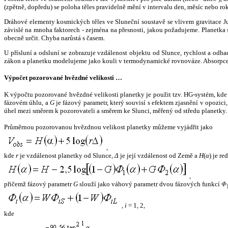
(zpětně, dopředu) se poloha těles pravidelně mění v intervalu den, měsíc nebo ro
Dráhové elementy kosmických těles ve Sluneční soustavě se vlivem gravitace Jup
závislé na mnoha faktorech - zejména na přesnosti, jakou požadujeme. Planetka se
obecně určit. Chyba narůstá s časem.
U přísluní a odsluní se zobrazuje vzdálenost objektu od Slunce, rychlost a od
zákon a planetku modelujeme jako kouli v termodynamické rovnováze. Absorpce 
Výpočet pozorované hvězdné velikosti …
K výpočtu pozorované hvězdné velikosti planetky je použit tzv. HG-systém, kd
fázovém úhlu, a
G
je fázový parametr, který souvisí s efektem zjasnění v opozic
úhel mezi směrem k pozorovateli a směrem ke Slunci, měřený od středu planetky. 
Průměrnou pozorovanou hvězdnou velikost planetky můžeme vyjádřit jako
,
kde
r
je vzdálenost planetky od Slunce,
Δ
je její vzdálenost od Země a
H
(
α
) je r
,
přičemž fázový parametr
G
slouží jako váhový parametr dvou fázových funkcí
Φ
,
i
= 1, 2,
kde