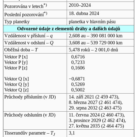
*)
2010–2024
Pozorována v letech
*)
18. dubna 2024
Poslední pozorování
Typ planetky
planetka v hlavním pásu
Odvozené údaje z elementů dráhy a dalších údajů
Vzdálenost v přísluní –
q
2,608 au – 390 081 000 km
Vzdálenost v odsluní –
Q
3,608 au – 539 729 000 km
Oběžná doba –
T
5,478 roků – 2 001,0 dnů
Vektor P [x]
0,6716
Vektor P [y]
0,7233
Vektor P [z]
0,1606
Vektor Q [x]
−0,6871
Vektor Q [y]
0,5269
Vektor Q [z]
0,5002
Průchody přísluním (v
JD
)
14. září 2021
(2 459 473),
8. března 2027
(2 461 474),
29. srpna 2032
(2 463 475)
Průchody odsluním (v
JD
)
11. června 2024
(2 460 473),
3. prosince 2029
(2 462 474),
27. května 2035
(2 464 475)
Tisserandův parametr –
T
3,1
J