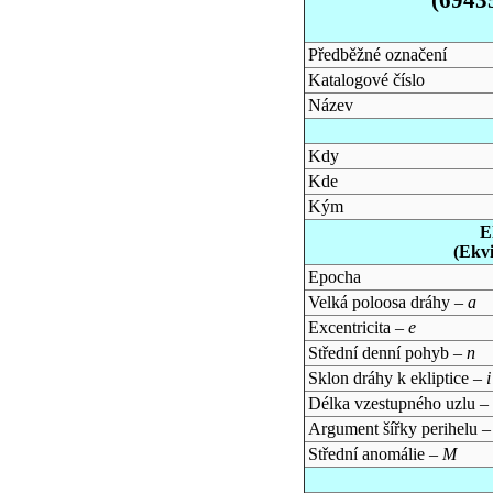
Předběžné označení
Katalogové číslo
Název
Kdy
Kde
Kým
E
(Ekv
Epocha
Velká poloosa dráhy –
a
Excentricita –
e
Střední denní pohyb –
n
Sklon dráhy k ekliptice –
i
Délka vzestupného uzlu –
Argument šířky perihelu 
Střední anomálie –
M