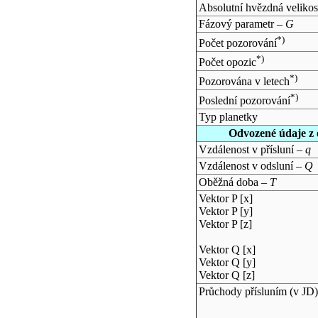
Absolutní hvězdná velikos
Fázový parametr –
G
*)
Počet pozorování
*)
Počet opozic
*)
Pozorována v letech
*)
Poslední pozorování
Typ planetky
Odvozené údaje z 
Vzdálenost v přísluní –
q
Vzdálenost v odsluní –
Q
Oběžná doba –
T
Vektor P [x]
Vektor P [y]
Vektor P [z]
Vektor Q [x]
Vektor Q [y]
Vektor Q [z]
Průchody přísluním (v
JD
)