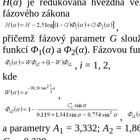
H
(
α
) je redukovaná hvězdná vel
fázového zákona
,
přičemž fázový parametr
G
slouž
funkcí
Φ
(
α
) a
Φ
(
α
). Fázovou fu
1
2
,
i
= 1, 2,
kde
,
,
a parametry
A
= 3,332;
A
= 1,8
1
2