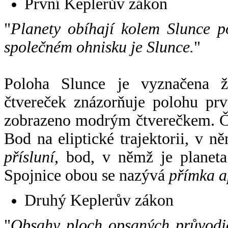
První Keplerův zákon
"
Planety obíhají kolem Slunce p
společném ohnisku je Slunce.
"
Poloha Slunce je vyznačena 
čtvereček znázorňuje polohu pr
zobrazeno modrým čtverečkem. Če
Bod na eliptické trajektorii, v n
přísluní
, bod, v němž je planet
Spojnice obou se nazývá
přímka a
Druhý Keplerův zákon
"
Obsahy ploch opsaných průvodič