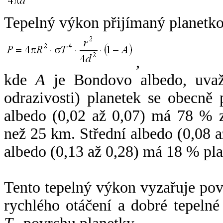
Tepelný výkon přijímaný planetko
,
kde
A
je Bondovo albedo, uvaž
odrazivosti) planetek se obecně
albedo (0,02 až 0,07) má 78 % z
než 25 km. Střední albedo (0,08 
albedo (0,13 až 0,28) má 18 % pla
Tento tepelný výkon vyzařuje po
rychlého otáčení a dobré tepelné