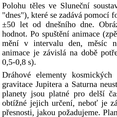
Polohu těles ve Sluneční sousta
"dnes"), které se zadává pomocí 
±50 let od dnešního dne. Obráz
hodnot. Po spuštění animace (zpě
mění v intervalu den, měsíc ne
animace je závislá na době potř
0,5-0,8 s).
Dráhové elementy kosmických t
gravitace Jupitera a Saturna neu
planety jsou platné pro delší č
obtížné jejich určení, neboť je 
přesnosti, jakou požadujeme. Pla