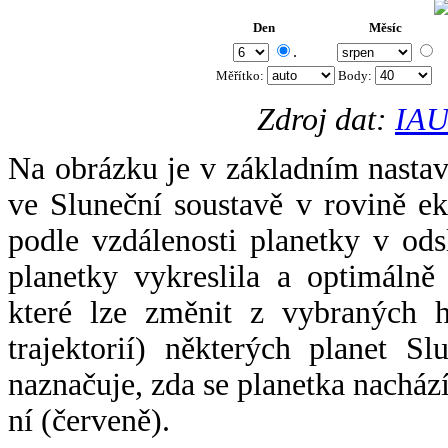
Den
Měsíc
.
Měřítko:
Body
:
Zdroj dat:
IAU
Na obrázku je v základním nastav
ve Sluneční soustavě v rovině ek
podle vzdálenosti planetky v odsl
planetky vykreslila a optimálně
které lze změnit z vybraných h
trajektorií) některých planet Sl
naznačuje, zda se planetka nacház
ní (červeně).