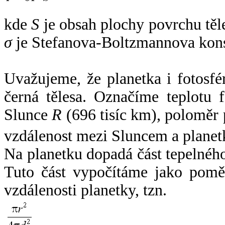
kde
S
je obsah plochy povrchu těl
σ
je Stefanova-Boltzmannova kons
Uvažujeme, že planetka i fotosfér
černá tělesa. Označíme teplotu 
Slunce
R
(696 tisíc km), poloměr
vzdálenost mezi Sluncem a plane
Na planetku dopadá část tepelnéh
Tuto část vypočítáme jako pomě
vzdálenosti planetky, tzn.