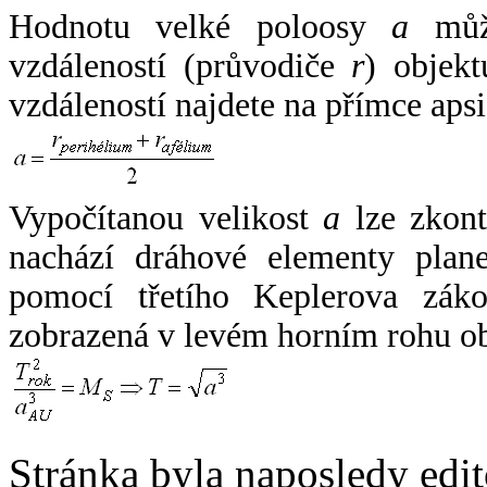
Hodnotu velké poloosy
a
může
vzdáleností (průvodiče
r
) objekt
vzdáleností najdete na přímce apsi
Vypočítanou velikost
a
lze zkont
nachází dráhové elementy plane
pomocí třetího Keplerova zák
zobrazená v levém horním rohu o
Stránka byla naposledy edi