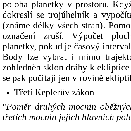
poloha planetky v prostoru. Kdy
dokreslí se trojúhelník a vypoč
(známe délky všech stran). Pomo
označení zruší. Výpočet ploch
planetky, pokud je časový interval
Body lze vybrat i mimo trajekto
zohledněn sklon dráhy k ekliptice
se pak počítají jen v rovině eklipti
Třetí Keplerův zákon
"
Poměr druhých mocnin oběžných
třetích mocnin jejich hlavních pol