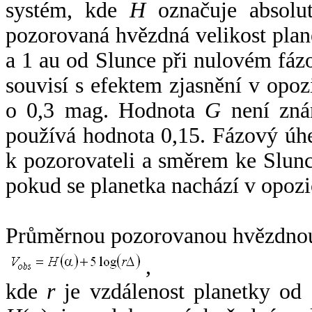
systém, kde
H
označuje absolut
pozorovaná hvězdná velikost plan
a 1 au od Slunce při nulovém fá
souvisí s efektem zjasnění v opoz
o 0,3 mag. Hodnota
G
není zná
používá hodnota 0,15. Fázový úh
k pozorovateli a směrem ke Slunc
pokud se planetka nachází v opozi
Průměrnou pozorovanou hvězdnou 
,
kde
r
je vzdálenost planetky od