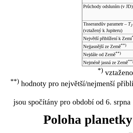
Průchody odsluním (v
JD
)
Tisserandův parametr –
T
J
(vztažený k Jupiteru)
Největší přiblížení k Zemi
**)
Nejjasnější ze Země
**)
Nejdále od Země
**
Nejméně jasná ze Země
*)
vztaženo
**)
hodnoty pro největší/nejmenší přibl
jsou spočítány pro období od 6. srpna
Poloha planetky