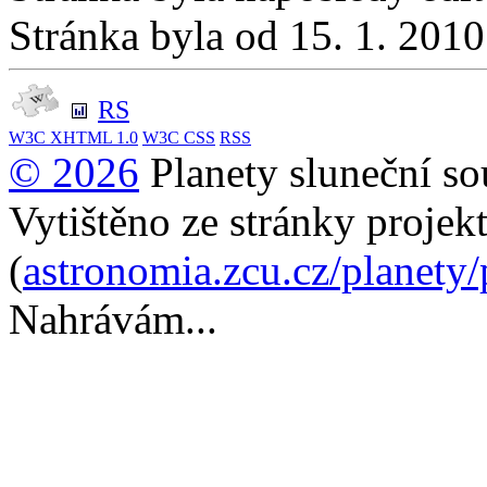
Stránka byla od 15. 1. 201
RS
W3C
XHTML 1.0
W3C
CSS
RSS
© 2026
Planety sluneční so
Vytištěno ze stránky projek
(
astronomia.zcu.cz/planety
Nahrávám...