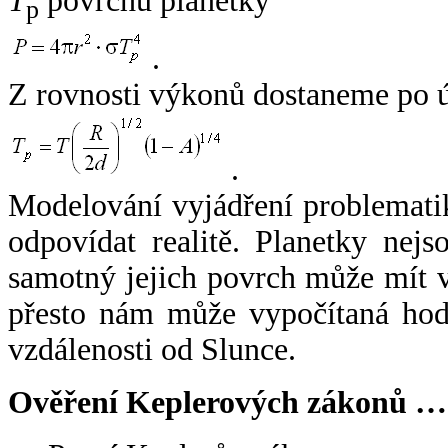
T
povrchu planetky
p
.
Z rovnosti výkonů dostaneme po 
.
Modelování vyjádření problemati
odpovídat realitě. Planetky nejso
samotný jejich povrch může mít v
přesto nám může vypočítaná hodn
vzdálenosti od Slunce.
Ověření Keplerových zákonů …