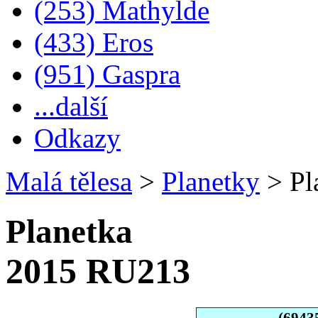
(253) Mathylde
(433) Eros
(951) Gaspra
...další
Odkazy
Malá tělesa
>
Planetky
>
Pl
Planetka
2015 RU213
(6943