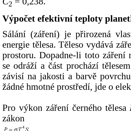
C
= 0,238.
2
Výpočet efektivní teploty plan
Sálání (záření) je přirozená vla
energie tělesa. Těleso vydává zá
prostoru. Dopadne-li toto záření n
se odráží a část prochází tělesem
závisí na jakosti a barvě povrch
žádné hmotné prostředí, jde o ele
Pro výkon záření černého tělesa
zákon