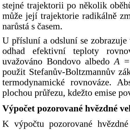
stejné trajektorii po několik oběh
může její trajektorie radikálně zm
narůstá s časem.
U přísluní a odsluní se zobrazuje
odhad efektivní teploty rovno
uvažováno Bondovo albedo
A
= 
použit Stefanův-Boltzmannův zák
termodynamické rovnováze. Abs
plochou průřezu, kdežto emise po
Výpočet pozorované hvězdné ve
K výpočtu pozorované hvězdné v