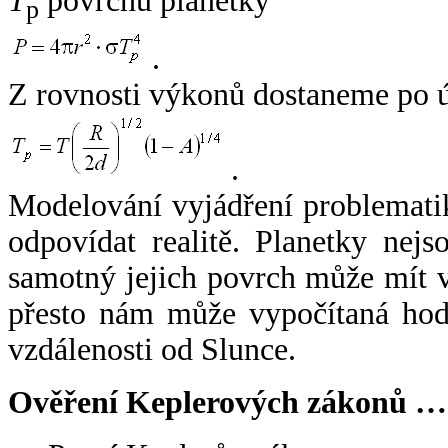
T
povrchu planetky
p
.
Z rovnosti výkonů dostaneme po 
.
Modelování vyjádření problemati
odpovídat realitě. Planetky nejso
samotný jejich povrch může mít v
přesto nám může vypočítaná hodn
vzdálenosti od Slunce.
Ověření Keplerových zákonů …