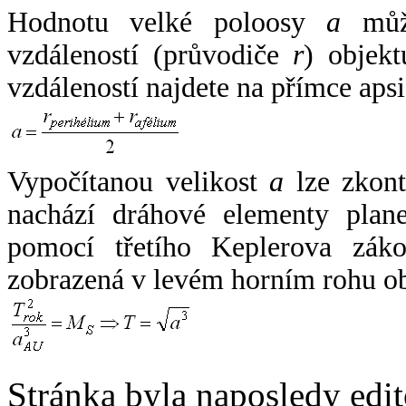
Hodnotu velké poloosy
a
může
vzdáleností (průvodiče
r
) objekt
vzdáleností najdete na přímce apsi
Vypočítanou velikost
a
lze zkont
nachází dráhové elementy plane
pomocí třetího Keplerova zák
zobrazená v levém horním rohu o
Stránka byla naposledy edi