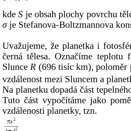
kde
S
je obsah plochy povrchu těl
σ
je Stefanova-Boltzmannova kons
Uvažujeme, že planetka i fotosfér
černá tělesa. Označíme teplotu 
Slunce
R
(696 tisíc km), poloměr
vzdálenost mezi Sluncem a plane
Na planetku dopadá část tepelnéh
Tuto část vypočítáme jako pomě
vzdálenosti planetky, tzn.