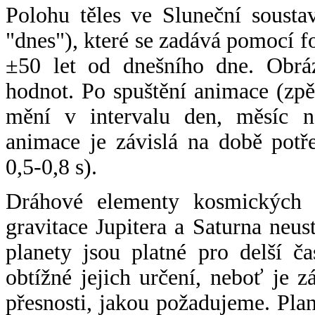
Polohu těles ve Sluneční sousta
"dnes"), které se zadává pomocí 
±50 let od dnešního dne. Obráz
hodnot. Po spuštění animace (zpě
mění v intervalu den, měsíc ne
animace je závislá na době potř
0,5-0,8 s).
Dráhové elementy kosmických t
gravitace Jupitera a Saturna neu
planety jsou platné pro delší č
obtížné jejich určení, neboť je 
přesnosti, jakou požadujeme. Pla