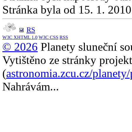
Stránka byla od 15. 1. 201
RS
W3C
XHTML 1.0
W3C
CSS
RSS
© 2026
Planety sluneční so
Vytištěno ze stránky projek
(
astronomia.zcu.cz/planety
Nahrávám...