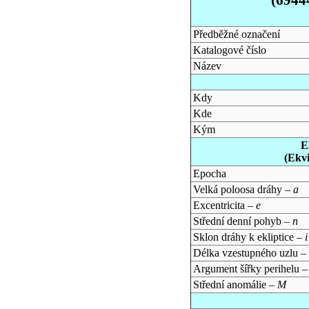
Předběžné označení
Katalogové číslo
Název
Kdy
Kde
Kým
E
(Ekv
Epocha
Velká poloosa dráhy –
a
Excentricita –
e
Střední denní pohyb –
n
Sklon dráhy k ekliptice –
i
Délka vzestupného uzlu –
Argument šířky perihelu 
Střední anomálie –
M