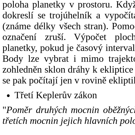
poloha planetky v prostoru. Kdy
dokreslí se trojúhelník a vypoč
(známe délky všech stran). Pomo
označení zruší. Výpočet ploch
planetky, pokud je časový interval
Body lze vybrat i mimo trajekto
zohledněn sklon dráhy k ekliptice
se pak počítají jen v rovině eklipti
Třetí Keplerův zákon
"
Poměr druhých mocnin oběžných
třetích mocnin jejich hlavních pol