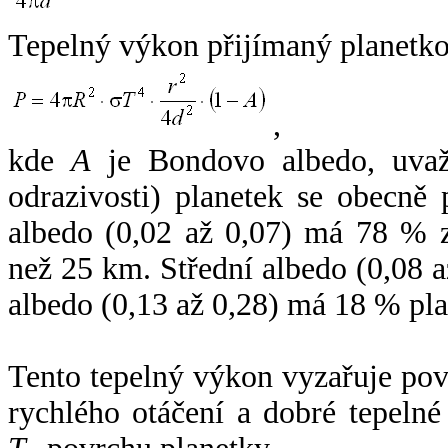
Tepelný výkon přijímaný planetko
,
kde
A
je Bondovo albedo, uvaž
odrazivosti) planetek se obecně
albedo (0,02 až 0,07) má 78 % z
než 25 km. Střední albedo (0,08 
albedo (0,13 až 0,28) má 18 % pla
Tento tepelný výkon vyzařuje po
rychlého otáčení a dobré tepelné