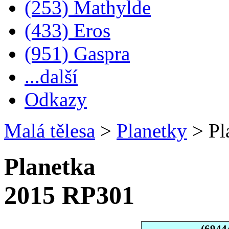
(253) Mathylde
(433) Eros
(951) Gaspra
...další
Odkazy
Malá tělesa
>
Planetky
>
Pl
Planetka
2015 RP301
(6944