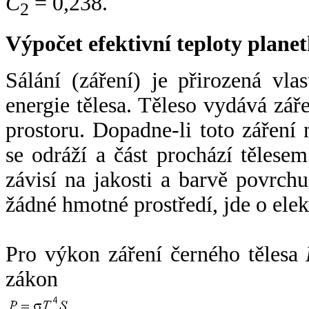
C
= 0,238.
2
Výpočet efektivní teploty plan
Sálání (záření) je přirozená vla
energie tělesa. Těleso vydává zá
prostoru. Dopadne-li toto záření n
se odráží a část prochází tělesem
závisí na jakosti a barvě povrch
žádné hmotné prostředí, jde o ele
Pro výkon záření černého tělesa
zákon