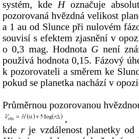
systém, kde
H
označuje absolut
pozorovaná hvězdná velikost plan
a 1 au od Slunce při nulovém fá
souvisí s efektem zjasnění v opoz
o 0,3 mag. Hodnota
G
není zná
používá hodnota 0,15. Fázový úh
k pozorovateli a směrem ke Slunc
pokud se planetka nachází v opozi
Průměrnou pozorovanou hvězdnou 
,
kde
r
je vzdálenost planetky od