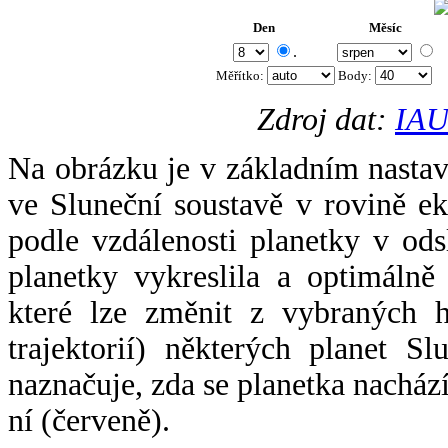
Den
Měsíc
.
Měřítko:
Body
:
Zdroj dat:
IAU
Na obrázku je v základním nastav
ve Sluneční soustavě v rovině ek
podle vzdálenosti planetky v odsl
planetky vykreslila a optimálně
které lze změnit z vybraných h
trajektorií) některých planet Sl
naznačuje, zda se planetka nacház
ní (červeně).