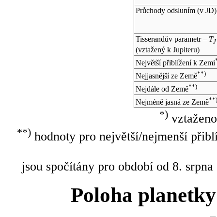
Průchody odsluním (v
JD
)
Tisserandův parametr –
T
J
(vztažený k Jupiteru)
Největší přiblížení k Zemi
**)
Nejjasnější ze Země
**)
Nejdále od Země
**
Nejméně jasná ze Země
*)
vztaženo
**)
hodnoty pro největší/nejmenší přibl
jsou spočítány pro období od 8. srpna
Poloha planetky