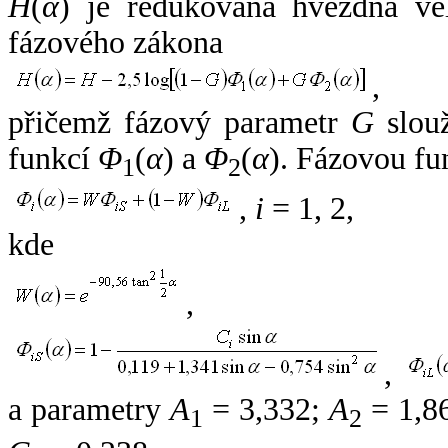
H
(
α
) je redukovaná hvězdná vel
fázového zákona
,
přičemž fázový parametr
G
slouž
funkcí
Φ
(
α
) a
Φ
(
α
). Fázovou fu
1
2
,
i
= 1, 2,
kde
,
,
a parametry
A
= 3,332;
A
= 1,8
1
2