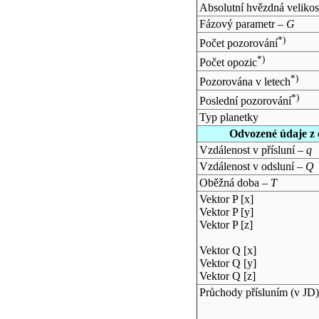
Absolutní hvězdná velikos
Fázový parametr –
G
*)
Počet pozorování
*)
Počet opozic
*)
Pozorována v letech
*)
Poslední pozorování
Typ planetky
Odvozené údaje z 
Vzdálenost v přísluní –
q
Vzdálenost v odsluní –
Q
Oběžná doba –
T
Vektor P [x]
Vektor P [y]
Vektor P [z]
Vektor Q [x]
Vektor Q [y]
Vektor Q [z]
Průchody přísluním (v
JD
)