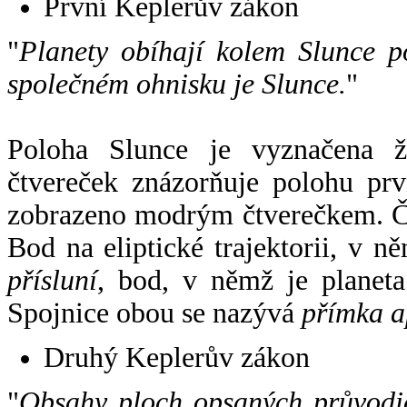
První Keplerův zákon
"
Planety obíhají kolem Slunce p
společném ohnisku je Slunce.
"
Poloha Slunce je vyznačena 
čtvereček znázorňuje polohu pr
zobrazeno modrým čtverečkem. Če
Bod na eliptické trajektorii, v n
přísluní
, bod, v němž je planet
Spojnice obou se nazývá
přímka a
Druhý Keplerův zákon
"
Obsahy ploch opsaných průvodič