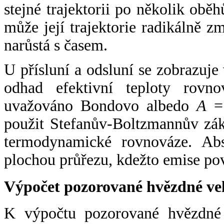
stejné trajektorii po několik oběh
může její trajektorie radikálně zm
narůstá s časem.
U přísluní a odsluní se zobrazuje
odhad efektivní teploty rovno
uvažováno Bondovo albedo
A
= 
použit Stefanův-Boltzmannův zák
termodynamické rovnováze. Abs
plochou průřezu, kdežto emise po
Výpočet pozorované hvězdné ve
K výpočtu pozorované hvězdné v