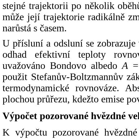
stejné trajektorii po několik oběh
může její trajektorie radikálně zm
narůstá s časem.
U přísluní a odsluní se zobrazuje
odhad efektivní teploty rovno
uvažováno Bondovo albedo
A
= 
použit Stefanův-Boltzmannův zák
termodynamické rovnováze. Abs
plochou průřezu, kdežto emise po
Výpočet pozorované hvězdné ve
K výpočtu pozorované hvězdné v