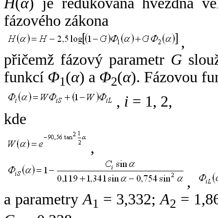
H
(
α
) je redukovaná hvězdná vel
fázového zákona
,
přičemž fázový parametr
G
slouž
funkcí
Φ
(
α
) a
Φ
(
α
). Fázovou fu
1
2
,
i
= 1, 2,
kde
,
,
a parametry
A
= 3,332;
A
= 1,8
1
2