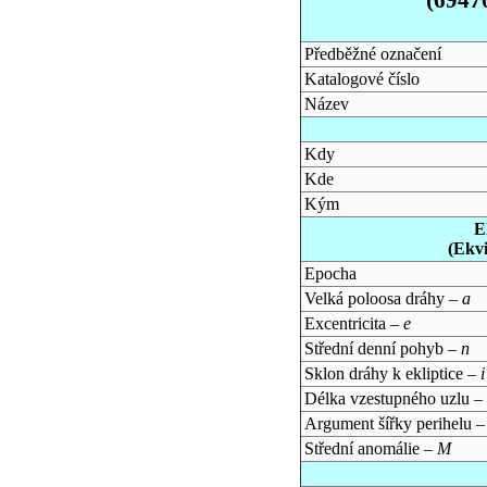
Předběžné označení
Katalogové číslo
Název
Kdy
Kde
Kým
E
(Ekv
Epocha
Velká poloosa dráhy –
a
Excentricita –
e
Střední denní pohyb –
n
Sklon dráhy k ekliptice –
i
Délka vzestupného uzlu –
Argument šířky perihelu 
Střední anomálie –
M