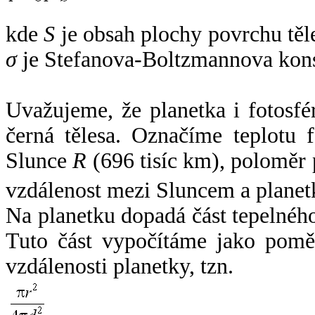
kde
S
je obsah plochy povrchu těl
σ
je Stefanova-Boltzmannova kons
Uvažujeme, že planetka i fotosfér
černá tělesa. Označíme teplotu 
Slunce
R
(696 tisíc km), poloměr
vzdálenost mezi Sluncem a plane
Na planetku dopadá část tepelnéh
Tuto část vypočítáme jako pomě
vzdálenosti planetky, tzn.