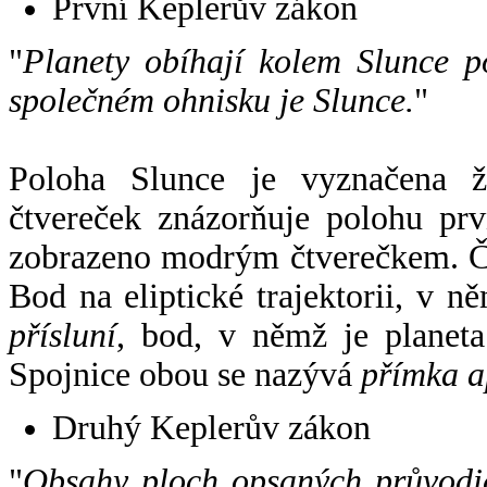
První Keplerův zákon
"
Planety obíhají kolem Slunce p
společném ohnisku je Slunce.
"
Poloha Slunce je vyznačena 
čtvereček znázorňuje polohu pr
zobrazeno modrým čtverečkem. Če
Bod na eliptické trajektorii, v n
přísluní
, bod, v němž je planet
Spojnice obou se nazývá
přímka a
Druhý Keplerův zákon
"
Obsahy ploch opsaných průvodič