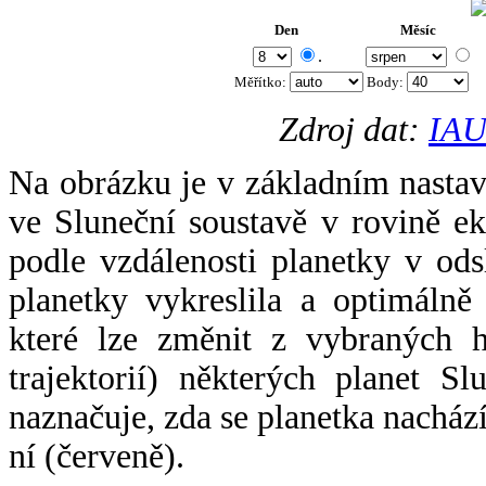
Den
Měsíc
.
Měřítko:
Body
:
Zdroj dat:
IAU
Na obrázku je v základním nastav
ve Sluneční soustavě v rovině ek
podle vzdálenosti planetky v odsl
planetky vykreslila a optimálně
které lze změnit z vybraných h
trajektorií) některých planet Sl
naznačuje, zda se planetka nacház
ní (červeně).