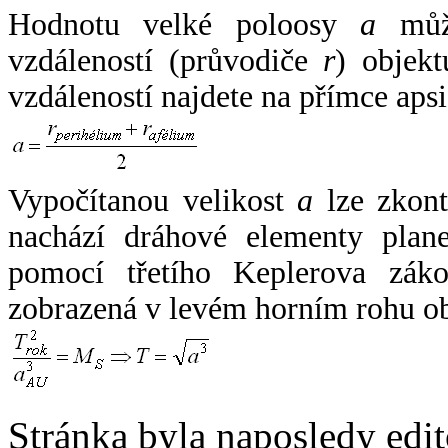
Hodnotu velké poloosy
a
může
vzdáleností (průvodiče
r
) objekt
vzdáleností najdete na přímce apsi
Vypočítanou velikost
a
lze zkont
nachází dráhové elementy plane
pomocí třetího Keplerova zák
zobrazená v levém horním rohu o
Stránka byla naposledy edi