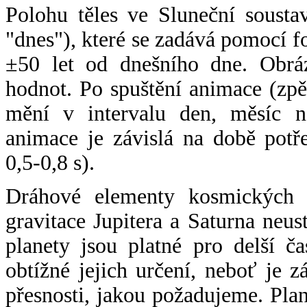
Polohu těles ve Sluneční sousta
"dnes"), které se zadává pomocí 
±50 let od dnešního dne. Obráz
hodnot. Po spuštění animace (zpě
mění v intervalu den, měsíc ne
animace je závislá na době potř
0,5-0,8 s).
Dráhové elementy kosmických t
gravitace Jupitera a Saturna neu
planety jsou platné pro delší č
obtížné jejich určení, neboť je 
přesnosti, jakou požadujeme. Pla