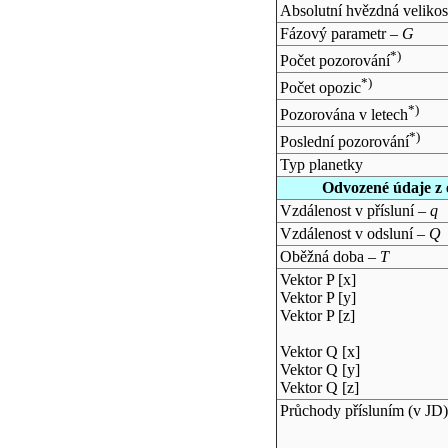
Absolutní hvězdná velikos
Fázový parametr –
G
*)
Počet pozorování
*)
Počet opozic
*)
Pozorována v letech
*)
Poslední pozorování
Typ planetky
Odvozené údaje z 
Vzdálenost v přísluní –
q
Vzdálenost v odsluní –
Q
Oběžná doba –
T
Vektor P [x]
Vektor P [y]
Vektor P [z]
Vektor Q [x]
Vektor Q [y]
Vektor Q [z]
Průchody přísluním (v
JD
)