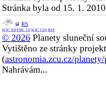
Stránka byla od 15. 1. 201
RS
W3C
XHTML 1.0
W3C
CSS
RSS
© 2026
Planety sluneční so
Vytištěno ze stránky projek
(
astronomia.zcu.cz/planety
Nahrávám...