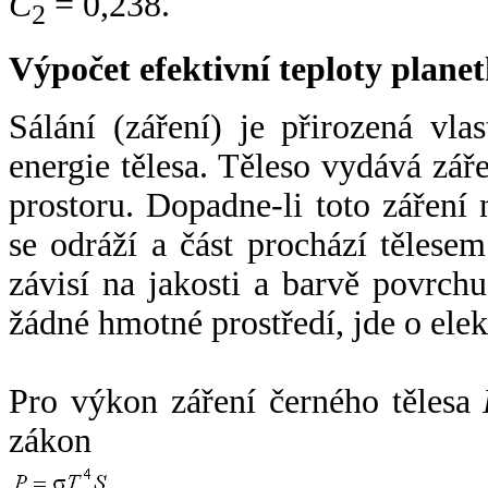
C
= 0,238.
2
Výpočet efektivní teploty plan
Sálání (záření) je přirozená vla
energie tělesa. Těleso vydává zá
prostoru. Dopadne-li toto záření n
se odráží a část prochází tělesem
závisí na jakosti a barvě povrch
žádné hmotné prostředí, jde o ele
Pro výkon záření černého tělesa
zákon