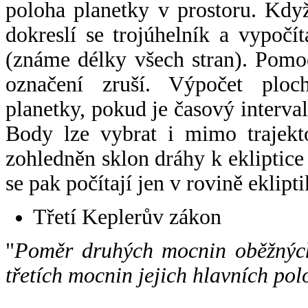
poloha planetky v prostoru. Kdy
dokreslí se trojúhelník a vypoč
(známe délky všech stran). Pomo
označení zruší. Výpočet ploch
planetky, pokud je časový interval
Body lze vybrat i mimo trajekto
zohledněn sklon dráhy k ekliptice
se pak počítají jen v rovině eklipti
Třetí Keplerův zákon
"
Poměr druhých mocnin oběžných
třetích mocnin jejich hlavních pol