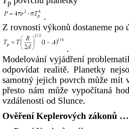
T
povrchu planetky
p
.
Z rovnosti výkonů dostaneme po 
.
Modelování vyjádření problemati
odpovídat realitě. Planetky nejso
samotný jejich povrch může mít v
přesto nám může vypočítaná hodn
vzdálenosti od Slunce.
Ověření Keplerových zákonů …