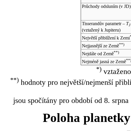
Průchody odsluním (v
JD
)
Tisserandův parametr –
T
J
(vztažený k Jupiteru)
Největší přiblížení k Zemi
**)
Nejjasnější ze Země
**)
Nejdále od Země
**
Nejméně jasná ze Země
*)
vztaženo
**)
hodnoty pro největší/nejmenší přibl
jsou spočítány pro období od 8. srpna
Poloha planetky