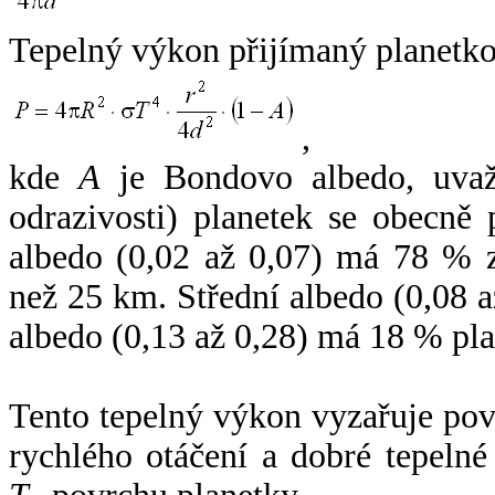
Tepelný výkon přijímaný planetko
,
kde
A
je Bondovo albedo, uvaž
odrazivosti) planetek se obecně
albedo (0,02 až 0,07) má 78 % z
než 25 km. Střední albedo (0,08 
albedo (0,13 až 0,28) má 18 % pla
Tento tepelný výkon vyzařuje po
rychlého otáčení a dobré tepelné