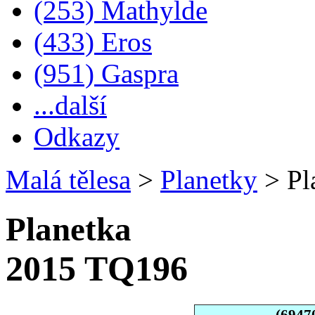
(253) Mathylde
(433) Eros
(951) Gaspra
...další
Odkazy
Malá tělesa
>
Planetky
>
Pl
Planetka
2015 TQ196
(6947