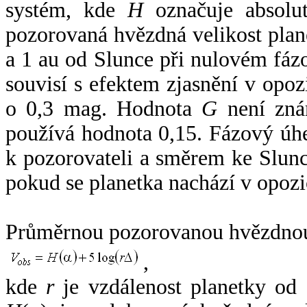
systém, kde
H
označuje absolut
pozorovaná hvězdná velikost plan
a 1 au od Slunce při nulovém fá
souvisí s efektem zjasnění v opoz
o 0,3 mag. Hodnota
G
není zná
používá hodnota 0,15. Fázový úh
k pozorovateli a směrem ke Slunc
pokud se planetka nachází v opozi
Průměrnou pozorovanou hvězdnou 
,
kde
r
je vzdálenost planetky od