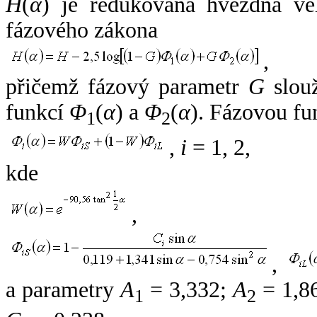
H
(
α
) je redukovaná hvězdná vel
fázového zákona
,
přičemž fázový parametr
G
slouž
funkcí
Φ
(
α
) a
Φ
(
α
). Fázovou fu
1
2
,
i
= 1, 2,
kde
,
,
a parametry
A
= 3,332;
A
= 1,8
1
2