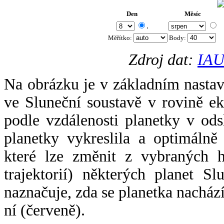
Den
Měsíc
.
Měřítko:
Body
:
Zdroj dat:
IAU
Na obrázku je v základním nastav
ve Sluneční soustavě v rovině ek
podle vzdálenosti planetky v odsl
planetky vykreslila a optimálně
které lze změnit z vybraných h
trajektorií) některých planet Sl
naznačuje, zda se planetka nacház
ní (červeně).