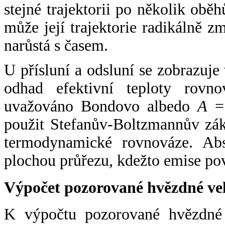
stejné trajektorii po několik oběh
může její trajektorie radikálně zm
narůstá s časem.
U přísluní a odsluní se zobrazuje
odhad efektivní teploty rovno
uvažováno Bondovo albedo
A
= 
použit Stefanův-Boltzmannův zák
termodynamické rovnováze. Abs
plochou průřezu, kdežto emise po
Výpočet pozorované hvězdné ve
K výpočtu pozorované hvězdné v