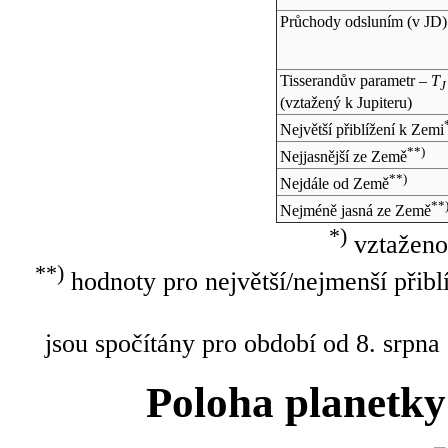
Průchody odsluním (v
JD
)
Tisserandův parametr –
T
J
(vztažený k Jupiteru)
Největší přiblížení k Zemi
**)
Nejjasnější ze Země
**)
Nejdále od Země
**
Nejméně jasná ze Země
*)
vztaženo
**)
hodnoty pro největší/nejmenší přibl
jsou spočítány pro období od 8. srpna
Poloha planetky