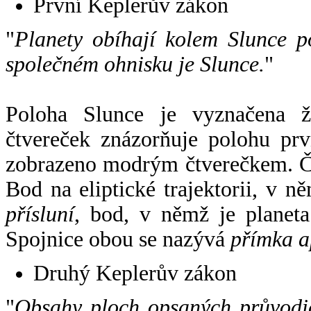
První Keplerův zákon
"
Planety obíhají kolem Slunce p
společném ohnisku je Slunce.
"
Poloha Slunce je vyznačena 
čtvereček znázorňuje polohu pr
zobrazeno modrým čtverečkem. Če
Bod na eliptické trajektorii, v n
přísluní
, bod, v němž je planet
Spojnice obou se nazývá
přímka a
Druhý Keplerův zákon
"
Obsahy ploch opsaných průvodič