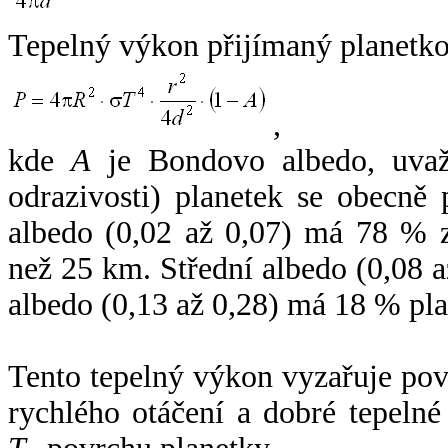
Tepelný výkon přijímaný planetko
,
kde
A
je Bondovo albedo, uvaž
odrazivosti) planetek se obecně
albedo (0,02 až 0,07) má 78 % z
než 25 km. Střední albedo (0,08 
albedo (0,13 až 0,28) má 18 % pla
Tento tepelný výkon vyzařuje po
rychlého otáčení a dobré tepelné