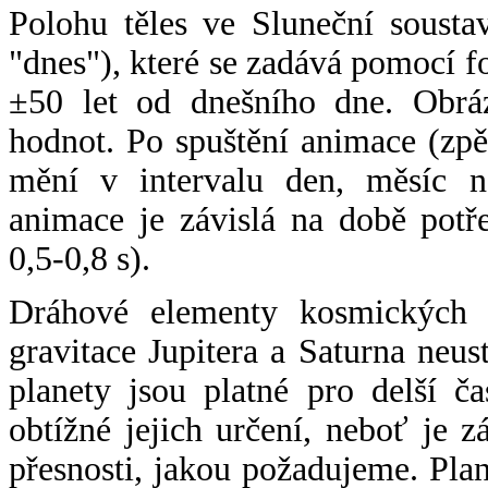
Polohu těles ve Sluneční sousta
"dnes"), které se zadává pomocí 
±50 let od dnešního dne. Obráz
hodnot. Po spuštění animace (zpě
mění v intervalu den, měsíc ne
animace je závislá na době potř
0,5-0,8 s).
Dráhové elementy kosmických t
gravitace Jupitera a Saturna neu
planety jsou platné pro delší č
obtížné jejich určení, neboť je 
přesnosti, jakou požadujeme. Pla