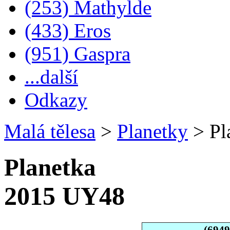
(253) Mathylde
(433) Eros
(951) Gaspra
...další
Odkazy
Malá tělesa
>
Planetky
>
Pl
Planetka
2015 UY48
(694