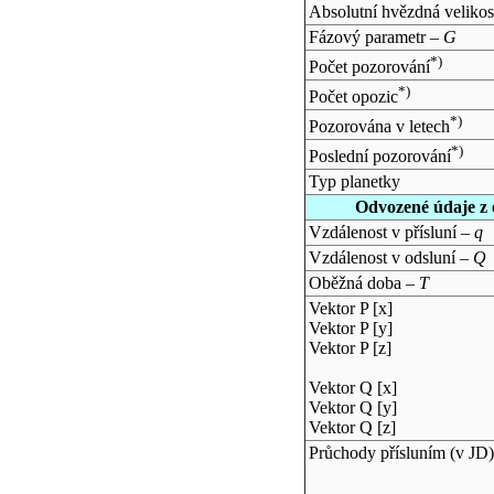
Absolutní hvězdná velikos
Fázový parametr –
G
*)
Počet pozorování
*)
Počet opozic
*)
Pozorována v letech
*)
Poslední pozorování
Typ planetky
Odvozené údaje z 
Vzdálenost v přísluní –
q
Vzdálenost v odsluní –
Q
Oběžná doba –
T
Vektor P [x]
Vektor P [y]
Vektor P [z]
Vektor Q [x]
Vektor Q [y]
Vektor Q [z]
Průchody přísluním (v
JD
)