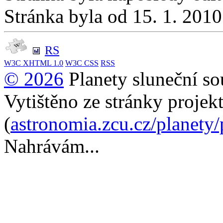
Stránka byla od 15. 1. 201
RS
W3C
XHTML 1.0
W3C
CSS
RSS
© 2026
Planety sluneční so
Vytištěno ze stránky projek
(
astronomia.zcu.cz/planety
Nahrávám...