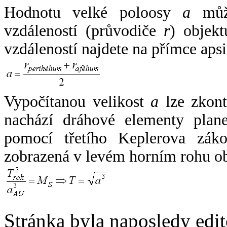
Hodnotu velké poloosy
a
může
vzdáleností (průvodiče
r
) objekt
vzdáleností najdete na přímce apsi
Vypočítanou velikost
a
lze zkont
nachází dráhové elementy plane
pomocí třetího Keplerova zák
zobrazená v levém horním rohu o
Stránka byla naposledy edi