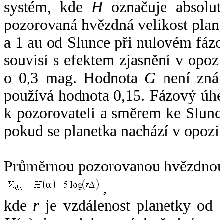
systém, kde
H
označuje absolut
pozorovaná hvězdná velikost plan
a 1 au od Slunce při nulovém fá
souvisí s efektem zjasnění v opoz
o 0,3 mag. Hodnota
G
není zná
používá hodnota 0,15. Fázový úh
k pozorovateli a směrem ke Slunc
pokud se planetka nachází v opozi
Průměrnou pozorovanou hvězdnou 
,
kde
r
je vzdálenost planetky od