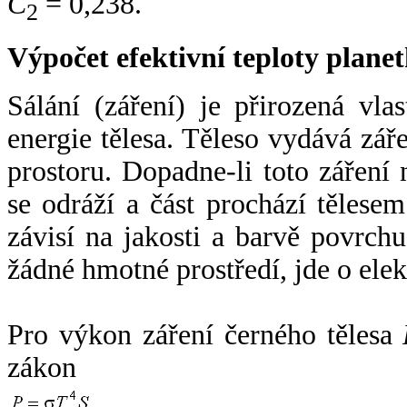
C
= 0,238.
2
Výpočet efektivní teploty plan
Sálání (záření) je přirozená vla
energie tělesa. Těleso vydává zá
prostoru. Dopadne-li toto záření n
se odráží a část prochází tělesem
závisí na jakosti a barvě povrch
žádné hmotné prostředí, jde o ele
Pro výkon záření černého tělesa
zákon