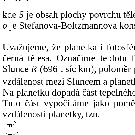
kde
S
je obsah plochy povrchu těl
σ
je Stefanova-Boltzmannova kons
Uvažujeme, že planetka i fotosfér
černá tělesa. Označíme teplotu 
Slunce
R
(696 tisíc km), poloměr
vzdálenost mezi Sluncem a plane
Na planetku dopadá část tepelnéh
Tuto část vypočítáme jako pomě
vzdálenosti planetky, tzn.