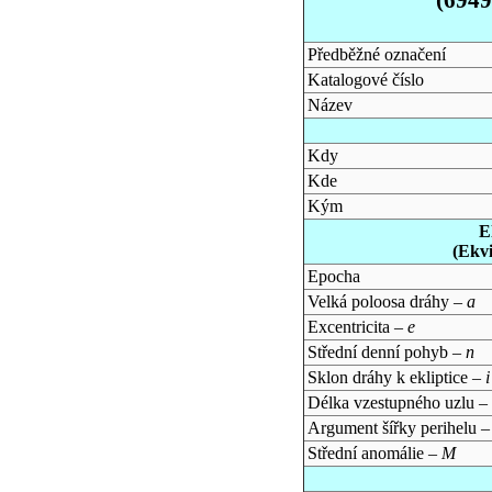
Předběžné označení
Katalogové číslo
Název
Kdy
Kde
Kým
E
(Ekv
Epocha
Velká poloosa dráhy –
a
Excentricita –
e
Střední denní pohyb –
n
Sklon dráhy k ekliptice –
i
Délka vzestupného uzlu –
Argument šířky perihelu 
Střední anomálie –
M