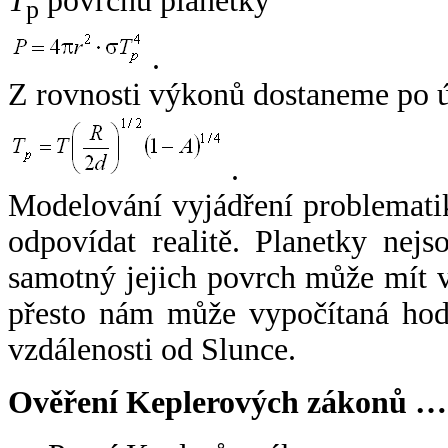
T
povrchu planetky
p
.
Z rovnosti výkonů dostaneme po 
.
Modelování vyjádření problemati
odpovídat realitě. Planetky nejso
samotný jejich povrch může mít v
přesto nám může vypočítaná hodn
vzdálenosti od Slunce.
Ověření Keplerových zákonů …