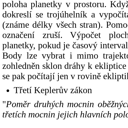
poloha planetky v prostoru. Kdy
dokreslí se trojúhelník a vypoč
(známe délky všech stran). Pomo
označení zruší. Výpočet ploch
planetky, pokud je časový interval
Body lze vybrat i mimo trajekto
zohledněn sklon dráhy k ekliptice
se pak počítají jen v rovině eklipti
Třetí Keplerův zákon
"
Poměr druhých mocnin oběžných
třetích mocnin jejich hlavních pol