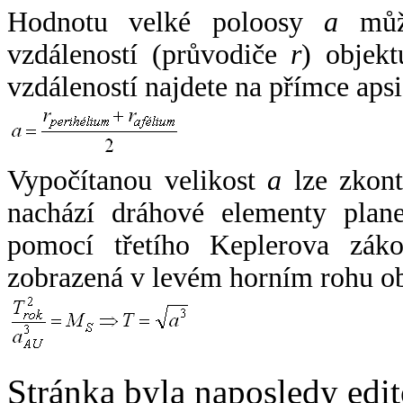
Hodnotu velké poloosy
a
může
vzdáleností (průvodiče
r
) objekt
vzdáleností najdete na přímce apsi
Vypočítanou velikost
a
lze zkont
nachází dráhové elementy plane
pomocí třetího Keplerova zák
zobrazená v levém horním rohu o
Stránka byla naposledy edi