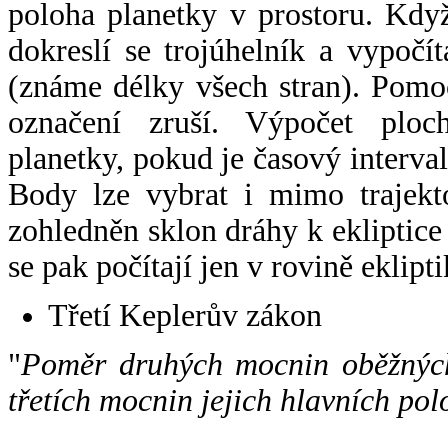
poloha planetky v prostoru. Kdy
dokreslí se trojúhelník a vypoč
(známe délky všech stran). Pomo
označení zruší. Výpočet ploch
planetky, pokud je časový interval
Body lze vybrat i mimo trajekto
zohledněn sklon dráhy k ekliptice
se pak počítají jen v rovině eklipti
Třetí Keplerův zákon
"
Poměr druhých mocnin oběžných
třetích mocnin jejich hlavních pol