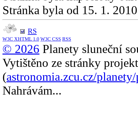
Stránka byla od 15. 1. 201
RS
W3C
XHTML 1.0
W3C
CSS
RSS
© 2026
Planety sluneční so
Vytištěno ze stránky projek
(
astronomia.zcu.cz/planety
Nahrávám...