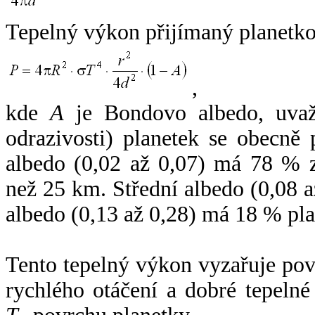
Tepelný výkon přijímaný planetko
,
kde
A
je Bondovo albedo, uvaž
odrazivosti) planetek se obecně
albedo (0,02 až 0,07) má 78 % z
než 25 km. Střední albedo (0,08 
albedo (0,13 až 0,28) má 18 % pla
Tento tepelný výkon vyzařuje po
rychlého otáčení a dobré tepelné