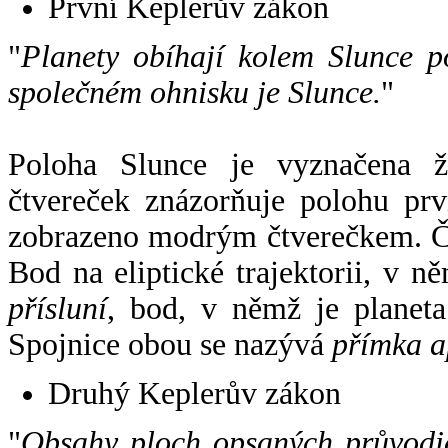
První Keplerův zákon
"
Planety obíhají kolem Slunce p
společném ohnisku je Slunce.
"
Poloha Slunce je vyznačena 
čtvereček znázorňuje polohu pr
zobrazeno modrým čtverečkem. Če
Bod na eliptické trajektorii, v n
přísluní
, bod, v němž je planet
Spojnice obou se nazývá
přímka a
Druhý Keplerův zákon
"
Obsahy ploch opsaných průvodič