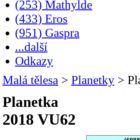
(253) Mathylde
(433) Eros
(951) Gaspra
...další
Odkazy
Malá tělesa
>
Planetky
>
Pl
Planetka
2018 VU62
(698