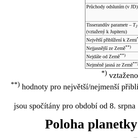
Průchody odsluním (v
JD
)
Tisserandův parametr –
T
J
(vztažený k Jupiteru)
Největší přiblížení k Zemi
**)
Nejjasnější ze Země
**)
Nejdále od Země
**
Nejméně jasná ze Země
*)
vztaženo
**)
hodnoty pro největší/nejmenší přibl
jsou spočítány pro období od 8. srpna
Poloha planetky