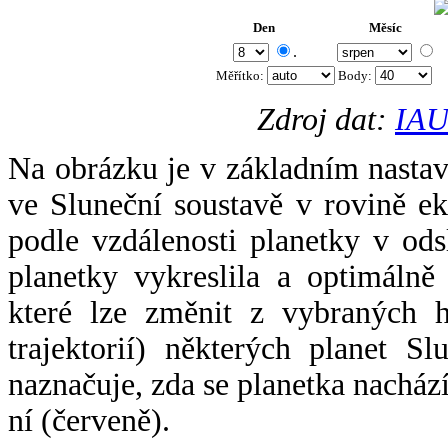
Den
Měsíc
.
Měřítko:
Body
:
Zdroj dat:
IAU
Na obrázku je v základním nastav
ve Sluneční soustavě v rovině ek
podle vzdálenosti planetky v odsl
planetky vykreslila a optimálně
které lze změnit z vybraných h
trajektorií) některých planet Sl
naznačuje, zda se planetka nacház
ní (červeně).