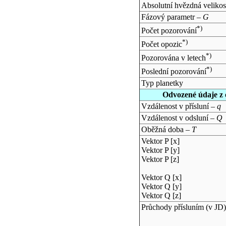
Absolutní hvězdná velikos
Fázový parametr –
G
*)
Počet pozorování
*)
Počet opozic
*)
Pozorována v letech
*)
Poslední pozorování
Typ planetky
Odvozené údaje z 
Vzdálenost v přísluní –
q
Vzdálenost v odsluní –
Q
Oběžná doba –
T
Vektor P [x]
Vektor P [y]
Vektor P [z]
Vektor Q [x]
Vektor Q [y]
Vektor Q [z]
Průchody přísluním (v
JD
)