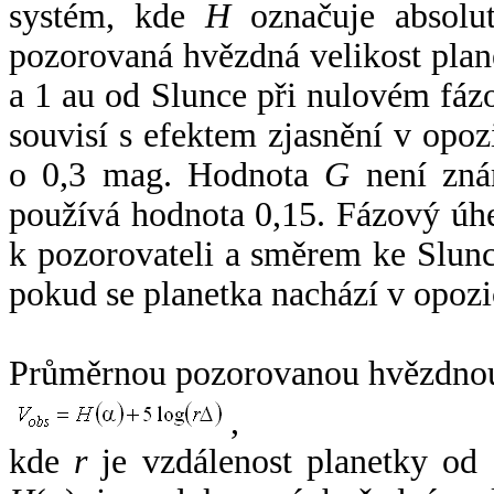
systém, kde
H
označuje absolut
pozorovaná hvězdná velikost plan
a 1 au od Slunce při nulovém fá
souvisí s efektem zjasnění v opoz
o 0,3 mag. Hodnota
G
není zná
používá hodnota 0,15. Fázový úh
k pozorovateli a směrem ke Slunc
pokud se planetka nachází v opozi
Průměrnou pozorovanou hvězdnou 
,
kde
r
je vzdálenost planetky od