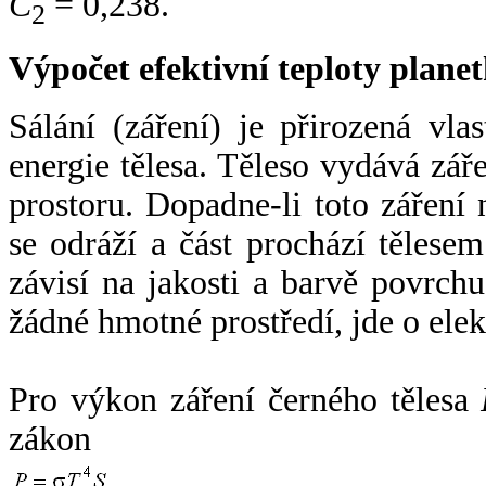
C
= 0,238.
2
Výpočet efektivní teploty plan
Sálání (záření) je přirozená vla
energie tělesa. Těleso vydává zá
prostoru. Dopadne-li toto záření n
se odráží a část prochází tělesem
závisí na jakosti a barvě povrch
žádné hmotné prostředí, jde o ele
Pro výkon záření černého tělesa
zákon