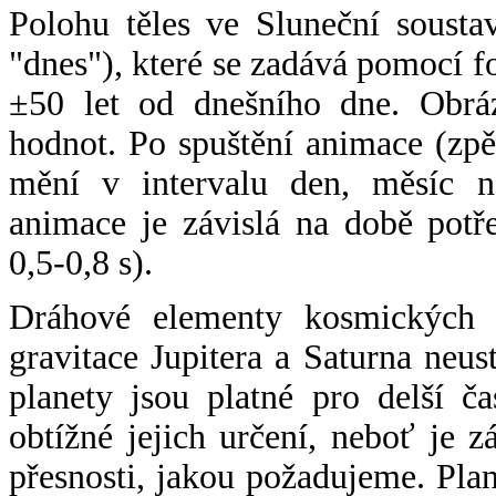
Polohu těles ve Sluneční sousta
"dnes"), které se zadává pomocí 
±50 let od dnešního dne. Obráz
hodnot. Po spuštění animace (zpě
mění v intervalu den, měsíc ne
animace je závislá na době potř
0,5-0,8 s).
Dráhové elementy kosmických t
gravitace Jupitera a Saturna neu
planety jsou platné pro delší č
obtížné jejich určení, neboť je 
přesnosti, jakou požadujeme. Pla