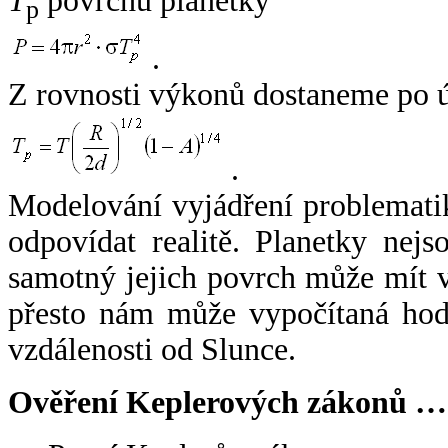
T
povrchu planetky
p
.
Z rovnosti výkonů dostaneme po 
.
Modelování vyjádření problemati
odpovídat realitě. Planetky nejso
samotný jejich povrch může mít v
přesto nám může vypočítaná hodn
vzdálenosti od Slunce.
Ověření Keplerových zákonů …