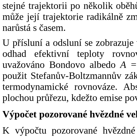
stejné trajektorii po několik oběh
může její trajektorie radikálně zm
narůstá s časem.
U přísluní a odsluní se zobrazuje
odhad efektivní teploty rovno
uvažováno Bondovo albedo
A
= 
použit Stefanův-Boltzmannův zák
termodynamické rovnováze. Abs
plochou průřezu, kdežto emise po
Výpočet pozorované hvězdné ve
K výpočtu pozorované hvězdné v