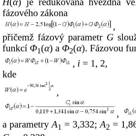
H
(
α
) je redukovaná hvězdná vel
fázového zákona
,
přičemž fázový parametr
G
slouž
funkcí
Φ
(
α
) a
Φ
(
α
). Fázovou fu
1
2
,
i
= 1, 2,
kde
,
,
a parametry
A
= 3,332;
A
= 1,8
1
2