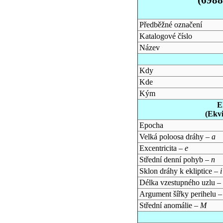
Předběžné označení
Katalogové číslo
Název
Kdy
Kde
Kým
E
(Ekv
Epocha
Velká poloosa dráhy –
a
Excentricita –
e
Střední denní pohyb –
n
Sklon dráhy k ekliptice –
i
Délka vzestupného uzlu –
Argument šířky perihelu 
Střední anomálie –
M