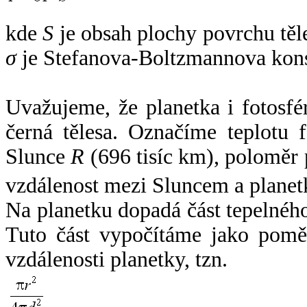
kde
S
je obsah plochy povrchu těl
σ
je Stefanova-Boltzmannova kons
Uvažujeme, že planetka i fotosfér
černá tělesa. Označíme teplotu 
Slunce
R
(696 tisíc km), poloměr
vzdálenost mezi Sluncem a plane
Na planetku dopadá část tepelnéh
Tuto část vypočítáme jako pomě
vzdálenosti planetky, tzn.