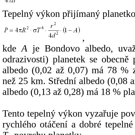
Tepelný výkon přijímaný planetko
,
kde
A
je Bondovo albedo, uvaž
odrazivosti) planetek se obecně
albedo (0,02 až 0,07) má 78 % z
než 25 km. Střední albedo (0,08 
albedo (0,13 až 0,28) má 18 % pla
Tento tepelný výkon vyzařuje po
rychlého otáčení a dobré tepelné