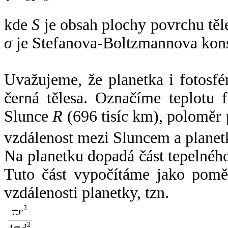
kde
S
je obsah plochy povrchu těl
σ
je Stefanova-Boltzmannova kons
Uvažujeme, že planetka i fotosfér
černá tělesa. Označíme teplotu 
Slunce
R
(696 tisíc km), poloměr
vzdálenost mezi Sluncem a plane
Na planetku dopadá část tepelnéh
Tuto část vypočítáme jako pomě
vzdálenosti planetky, tzn.