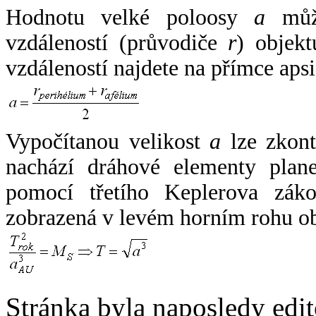
Hodnotu velké poloosy
a
může
vzdáleností (průvodiče
r
) objekt
vzdáleností najdete na přímce apsi
Vypočítanou velikost
a
lze zkont
nachází dráhové elementy plane
pomocí třetího Keplerova zák
zobrazená v levém horním rohu o
Stránka byla naposledy edi