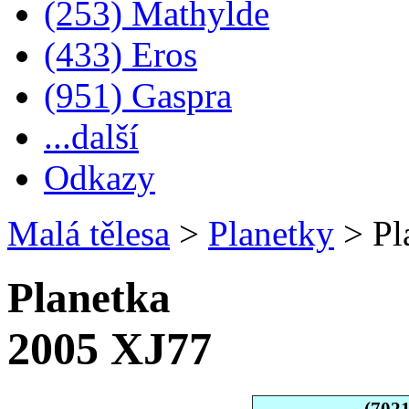
(253) Mathylde
(433) Eros
(951) Gaspra
...další
Odkazy
Malá tělesa
>
Planetky
>
Pl
Planetka
2005 XJ77
(702