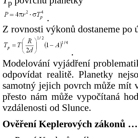
T
povrchu planetky
p
.
Z rovnosti výkonů dostaneme po 
.
Modelování vyjádření problemati
odpovídat realitě. Planetky nejso
samotný jejich povrch může mít v
přesto nám může vypočítaná hodn
vzdálenosti od Slunce.
Ověření Keplerových zákonů …