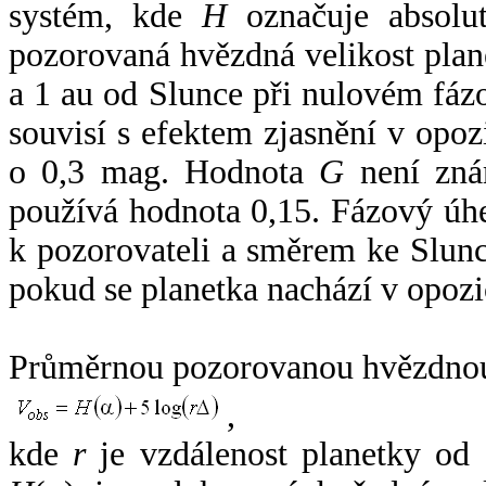
systém, kde
H
označuje absolut
pozorovaná hvězdná velikost plan
a 1 au od Slunce při nulovém fá
souvisí s efektem zjasnění v opoz
o 0,3 mag. Hodnota
G
není zná
používá hodnota 0,15. Fázový úh
k pozorovateli a směrem ke Slunc
pokud se planetka nachází v opozi
Průměrnou pozorovanou hvězdnou 
,
kde
r
je vzdálenost planetky od