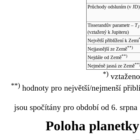
Průchody odsluním (v
JD
)
Tisserandův parametr –
T
J
(vztažený k Jupiteru)
Největší přiblížení k Zemi
**)
Nejjasnější ze Země
**)
Nejdále od Země
**
Nejméně jasná ze Země
*)
vztaženo
**)
hodnoty pro největší/nejmenší přibl
jsou spočítány pro období od 6. srpna
Poloha planetky