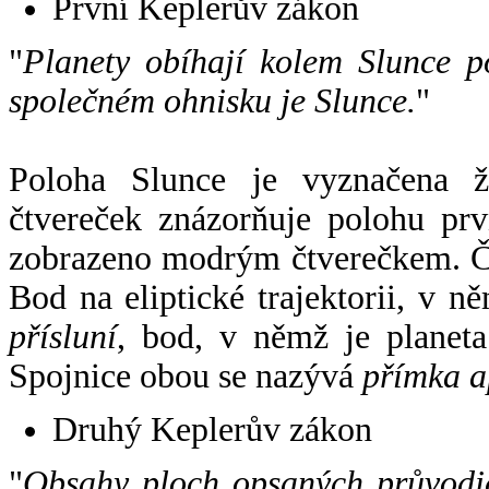
První Keplerův zákon
"
Planety obíhají kolem Slunce p
společném ohnisku je Slunce.
"
Poloha Slunce je vyznačena 
čtvereček znázorňuje polohu pr
zobrazeno modrým čtverečkem. Če
Bod na eliptické trajektorii, v n
přísluní
, bod, v němž je planet
Spojnice obou se nazývá
přímka a
Druhý Keplerův zákon
"
Obsahy ploch opsaných průvodič