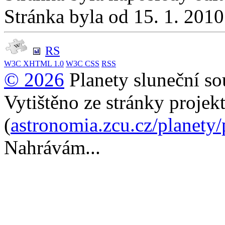
Stránka byla od 15. 1. 201
RS
W3C
XHTML 1.0
W3C
CSS
RSS
© 2026
Planety sluneční so
Vytištěno ze stránky projek
(
astronomia.zcu.cz/planety
Nahrávám...