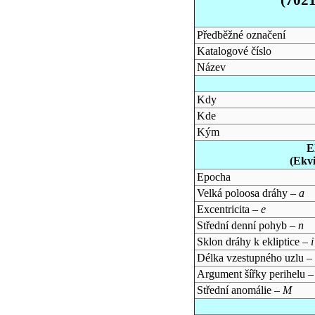
Předběžné označení
Katalogové číslo
Název
Kdy
Kde
Kým
E
(Ekv
Epocha
Velká poloosa dráhy –
a
Excentricita –
e
Střední denní pohyb –
n
Sklon dráhy k ekliptice –
i
Délka vzestupného uzlu –
Argument šířky perihelu 
Střední anomálie –
M