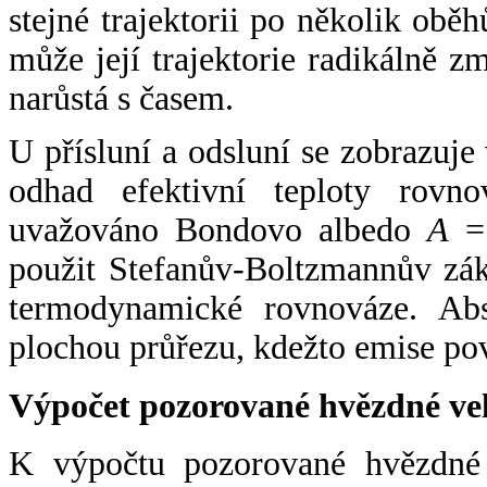
stejné trajektorii po několik oběh
může její trajektorie radikálně zm
narůstá s časem.
U přísluní a odsluní se zobrazuje
odhad efektivní teploty rovno
uvažováno Bondovo albedo
A
= 
použit Stefanův-Boltzmannův zák
termodynamické rovnováze. Abs
plochou průřezu, kdežto emise po
Výpočet pozorované hvězdné ve
K výpočtu pozorované hvězdné v