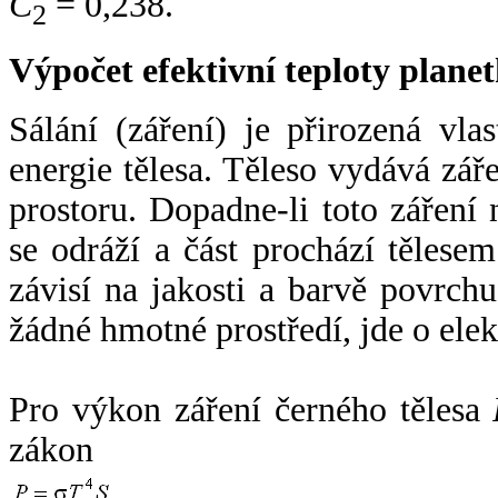
C
= 0,238.
2
Výpočet efektivní teploty plan
Sálání (záření) je přirozená vla
energie tělesa. Těleso vydává zá
prostoru. Dopadne-li toto záření n
se odráží a část prochází tělesem
závisí na jakosti a barvě povrch
žádné hmotné prostředí, jde o ele
Pro výkon záření černého tělesa
zákon