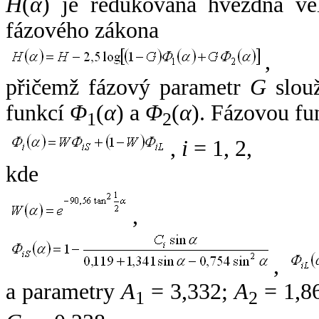
H
(
α
) je redukovaná hvězdná vel
fázového zákona
,
přičemž fázový parametr
G
slouž
funkcí
Φ
(
α
) a
Φ
(
α
). Fázovou fu
1
2
,
i
= 1, 2,
kde
,
,
a parametry
A
= 3,332;
A
= 1,8
1
2