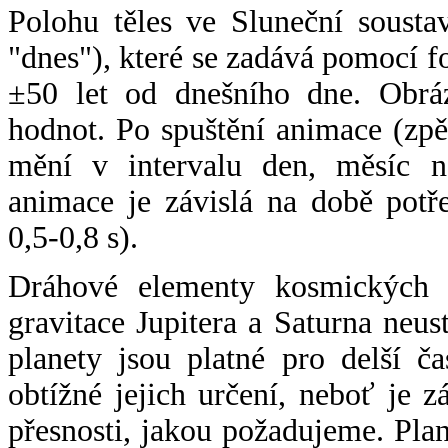
Polohu těles ve Sluneční sousta
"dnes"), které se zadává pomocí 
±50 let od dnešního dne. Obráz
hodnot. Po spuštění animace (zpě
mění v intervalu den, měsíc ne
animace je závislá na době potř
0,5-0,8 s).
Dráhové elementy kosmických t
gravitace Jupitera a Saturna neu
planety jsou platné pro delší č
obtížné jejich určení, neboť je 
přesnosti, jakou požadujeme. Pla