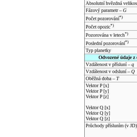
Absolutní hvězdná velikos
Fázový parametr –
G
*)
Počet pozorování
*)
Počet opozic
*)
Pozorována v letech
*)
Poslední pozorování
Typ planetky
Odvozené údaje z 
Vzdálenost v přísluní –
q
Vzdálenost v odsluní –
Q
Oběžná doba –
T
Vektor P [x]
Vektor P [y]
Vektor P [z]
Vektor Q [x]
Vektor Q [y]
Vektor Q [z]
Průchody přísluním (v
JD
)