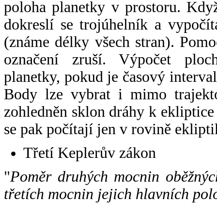
poloha planetky v prostoru. Kdy
dokreslí se trojúhelník a vypoč
(známe délky všech stran). Pomo
označení zruší. Výpočet ploch
planetky, pokud je časový interval
Body lze vybrat i mimo trajekto
zohledněn sklon dráhy k ekliptice
se pak počítají jen v rovině eklipti
Třetí Keplerův zákon
"
Poměr druhých mocnin oběžných
třetích mocnin jejich hlavních pol