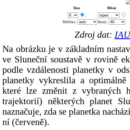
Den
Měsíc
.
Měřítko:
Body
:
Zdroj dat:
IAU
Na obrázku je v základním nastav
ve Sluneční soustavě v rovině ek
podle vzdálenosti planetky v odsl
planetky vykreslila a optimálně
které lze změnit z vybraných h
trajektorií) některých planet Sl
naznačuje, zda se planetka nacház
ní (červeně).