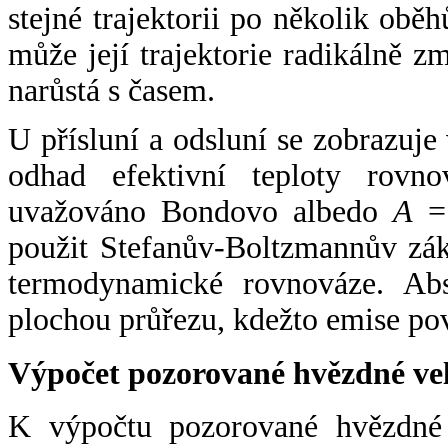
stejné trajektorii po několik oběh
může její trajektorie radikálně zm
narůstá s časem.
U přísluní a odsluní se zobrazuje
odhad efektivní teploty rovno
uvažováno Bondovo albedo
A
= 
použit Stefanův-Boltzmannův zák
termodynamické rovnováze. Abs
plochou průřezu, kdežto emise po
Výpočet pozorované hvězdné ve
K výpočtu pozorované hvězdné v