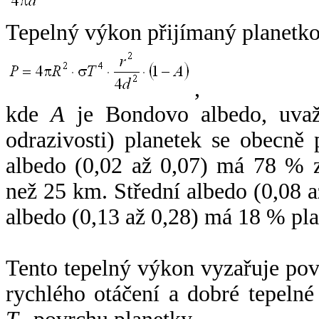
Tepelný výkon přijímaný planetko
,
kde
A
je Bondovo albedo, uvaž
odrazivosti) planetek se obecně
albedo (0,02 až 0,07) má 78 % z
než 25 km. Střední albedo (0,08 
albedo (0,13 až 0,28) má 18 % pla
Tento tepelný výkon vyzařuje po
rychlého otáčení a dobré tepelné