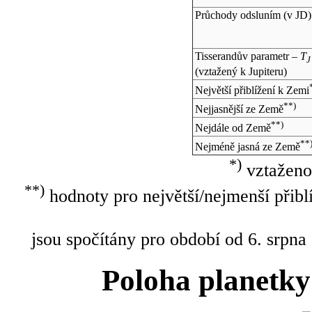
Průchody odsluním (v
JD
)
Tisserandův parametr –
T
J
(vztažený k Jupiteru)
Největší přiblížení k Zemi
**)
Nejjasnější ze Země
**)
Nejdále od Země
**
Nejméně jasná ze Země
*)
vztaženo
**)
hodnoty pro největší/nejmenší přibl
jsou spočítány pro období od 6. srpna
Poloha planetky