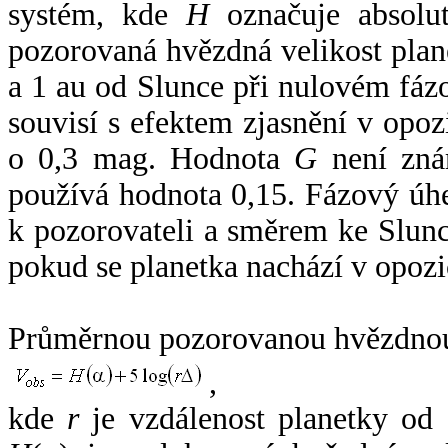
systém, kde
H
označuje absolut
pozorovaná hvězdná velikost plan
a 1 au od Slunce při nulovém fá
souvisí s efektem zjasnění v opoz
o 0,3 mag. Hodnota
G
není zná
používá hodnota 0,15. Fázový úh
k pozorovateli a směrem ke Slunc
pokud se planetka nachází v opozi
Průměrnou pozorovanou hvězdnou 
,
kde
r
je vzdálenost planetky od