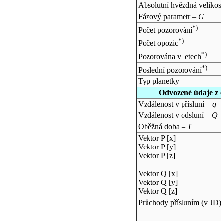
Absolutní hvězdná velikos
Fázový parametr –
G
*)
Počet pozorování
*)
Počet opozic
*)
Pozorována v letech
*)
Poslední pozorování
Typ planetky
Odvozené údaje z 
Vzdálenost v přísluní –
q
Vzdálenost v odsluní –
Q
Oběžná doba –
T
Vektor P [x]
Vektor P [y]
Vektor P [z]
Vektor Q [x]
Vektor Q [y]
Vektor Q [z]
Průchody přísluním (v
JD
)