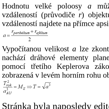
Hodnotu velké poloosy
a
může
vzdáleností (průvodiče
r
) objekt
vzdáleností najdete na přímce apsi
Vypočítanou velikost
a
lze zkont
nachází dráhové elementy plane
pomocí třetího Keplerova zák
zobrazená v levém horním rohu o
Stránka byla naposledy edi