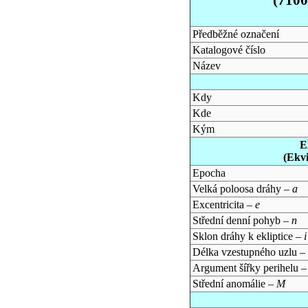
Předběžné označení
Katalogové číslo
Název
Kdy
Kde
Kým
E
(Ekv
Epocha
Velká poloosa dráhy –
a
Excentricita –
e
Střední denní pohyb –
n
Sklon dráhy k ekliptice –
i
Délka vzestupného uzlu –
Argument šířky perihelu 
Střední anomálie –
M