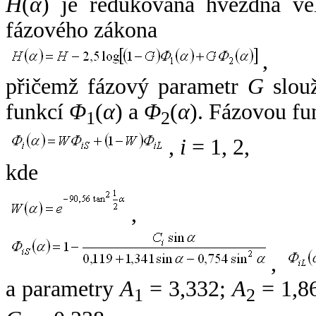
H
(
α
) je redukovaná hvězdná vel
fázového zákona
,
přičemž fázový parametr
G
slouž
funkcí
Φ
(
α
) a
Φ
(
α
). Fázovou fu
1
2
,
i
= 1, 2,
kde
,
,
a parametry
A
= 3,332;
A
= 1,8
1
2