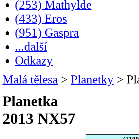
(253) Mathylde
(433) Eros
(951) Gaspra
...další
Odkazy
Malá tělesa
>
Planetky
>
Pl
Planetka
2013 NX57
(710