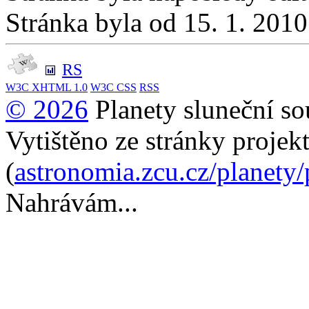
Stránka byla od 15. 1. 201
RS
W3C
XHTML 1.0
W3C
CSS
RSS
© 2026
Planety sluneční so
Vytištěno ze stránky projek
(
astronomia.zcu.cz/planety
Nahrávám...