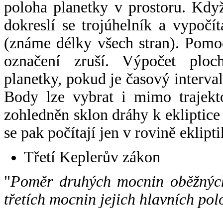
poloha planetky v prostoru. Kdy
dokreslí se trojúhelník a vypoč
(známe délky všech stran). Pomo
označení zruší. Výpočet ploch
planetky, pokud je časový interval
Body lze vybrat i mimo trajekto
zohledněn sklon dráhy k ekliptice
se pak počítají jen v rovině eklipti
Třetí Keplerův zákon
"
Poměr druhých mocnin oběžných
třetích mocnin jejich hlavních pol