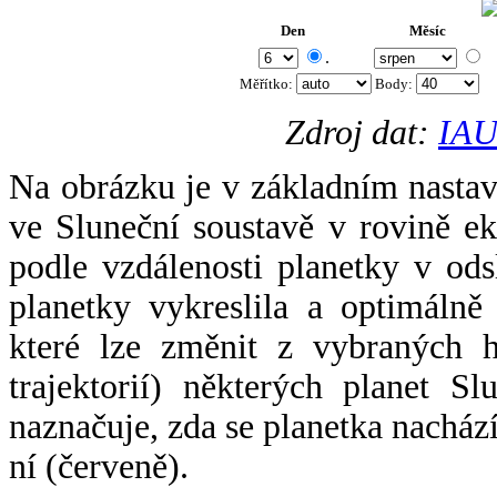
Den
Měsíc
.
Měřítko:
Body
:
Zdroj dat:
IAU
Na obrázku je v základním nastav
ve Sluneční soustavě v rovině ek
podle vzdálenosti planetky v odsl
planetky vykreslila a optimálně
které lze změnit z vybraných h
trajektorií) některých planet Sl
naznačuje, zda se planetka nacház
ní (červeně).