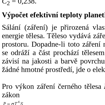
C
= 0,238.
2
Výpočet efektivní teploty plan
Sálání (záření) je přirozená vla
energie tělesa. Těleso vydává zá
prostoru. Dopadne-li toto záření n
se odráží a část prochází tělesem
závisí na jakosti a barvě povrch
žádné hmotné prostředí, jde o ele
Pro výkon záření černého tělesa
zákon