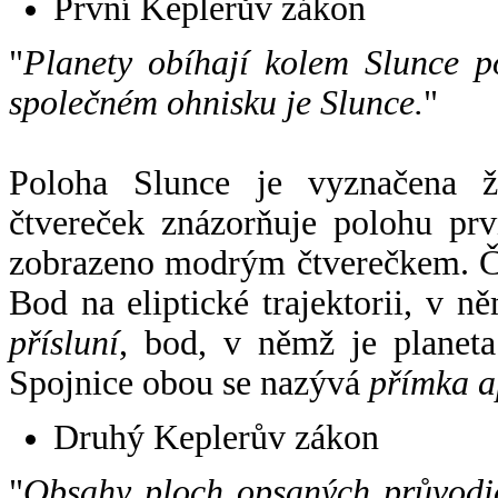
První Keplerův zákon
"
Planety obíhají kolem Slunce p
společném ohnisku je Slunce.
"
Poloha Slunce je vyznačena 
čtvereček znázorňuje polohu pr
zobrazeno modrým čtverečkem. Če
Bod na eliptické trajektorii, v n
přísluní
, bod, v němž je planet
Spojnice obou se nazývá
přímka a
Druhý Keplerův zákon
"
Obsahy ploch opsaných průvodič