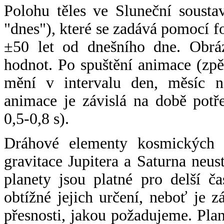
Polohu těles ve Sluneční sousta
"dnes"), které se zadává pomocí 
±50 let od dnešního dne. Obráz
hodnot. Po spuštění animace (zpě
mění v intervalu den, měsíc ne
animace je závislá na době potř
0,5-0,8 s).
Dráhové elementy kosmických t
gravitace Jupitera a Saturna neu
planety jsou platné pro delší č
obtížné jejich určení, neboť je 
přesnosti, jakou požadujeme. Pla