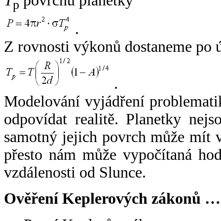
T
povrchu planetky
p
.
Z rovnosti výkonů dostaneme po 
.
Modelování vyjádření problemati
odpovídat realitě. Planetky nejso
samotný jejich povrch může mít v
přesto nám může vypočítaná hodn
vzdálenosti od Slunce.
Ověření Keplerových zákonů …