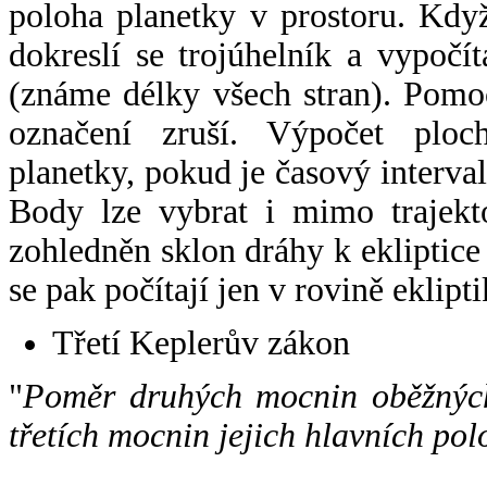
poloha planetky v prostoru. Kdy
dokreslí se trojúhelník a vypoč
(známe délky všech stran). Pomo
označení zruší. Výpočet ploch
planetky, pokud je časový interval
Body lze vybrat i mimo trajekto
zohledněn sklon dráhy k ekliptice
se pak počítají jen v rovině eklipti
Třetí Keplerův zákon
"
Poměr druhých mocnin oběžných
třetích mocnin jejich hlavních pol