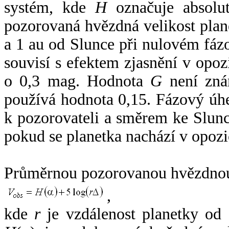
systém, kde
H
označuje absolut
pozorovaná hvězdná velikost plan
a 1 au od Slunce při nulovém fá
souvisí s efektem zjasnění v opoz
o 0,3 mag. Hodnota
G
není zná
používá hodnota 0,15. Fázový úh
k pozorovateli a směrem ke Slunc
pokud se planetka nachází v opozi
Průměrnou pozorovanou hvězdnou 
,
kde
r
je vzdálenost planetky od