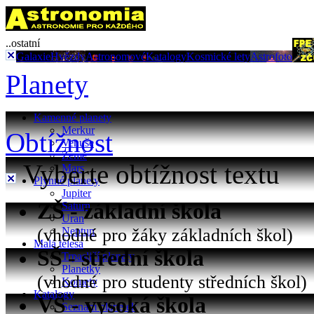
..ostatní
Galaxie
Hvězdy
Astronomové
Katalogy
Kosmické lety
Astrofoto
Planety
Kamenné planety
Merkur
Obtížnost
Venuše
Země
Vyberte obtížnost textu
Mars
Plynné planety
Jupiter
ZŠ - základní škola
Saturn
Uran
(vhodné pro žáky základních škol)
Neptun
Malá tělesa
SŠ - střední škola
Trpasličí planety
Planetky
(vhodné pro studenty středních škol)
Komety
Katalogy
VŠ - vysoká škola
Seznam planetek