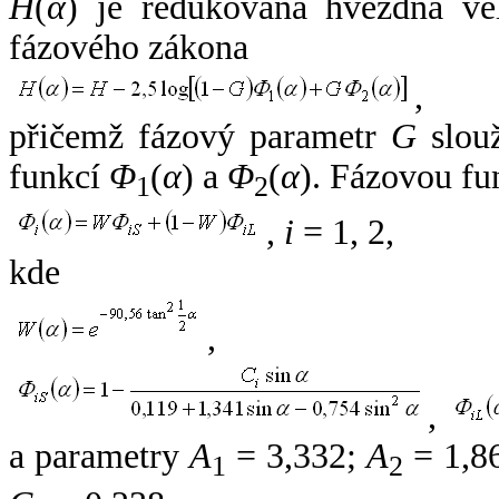
H
(
α
) je redukovaná hvězdná vel
fázového zákona
,
přičemž fázový parametr
G
slouž
funkcí
Φ
(
α
) a
Φ
(
α
). Fázovou fu
1
2
,
i
= 1, 2,
kde
,
,
a parametry
A
= 3,332;
A
= 1,8
1
2