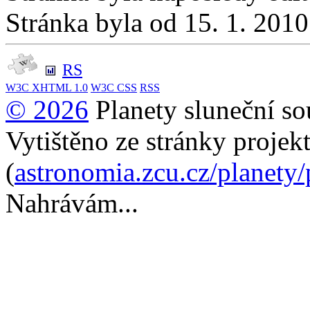
Stránka byla od 15. 1. 201
RS
W3C
XHTML 1.0
W3C
CSS
RSS
© 2026
Planety sluneční so
Vytištěno ze stránky projek
(
astronomia.zcu.cz/planety
Nahrávám...