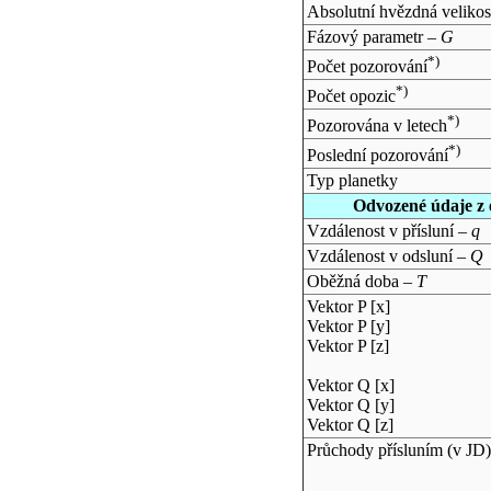
Absolutní hvězdná velikos
Fázový parametr –
G
*)
Počet pozorování
*)
Počet opozic
*)
Pozorována v letech
*)
Poslední pozorování
Typ planetky
Odvozené údaje z 
Vzdálenost v přísluní –
q
Vzdálenost v odsluní –
Q
Oběžná doba –
T
Vektor P [x]
Vektor P [y]
Vektor P [z]
Vektor Q [x]
Vektor Q [y]
Vektor Q [z]
Průchody přísluním (v
JD
)