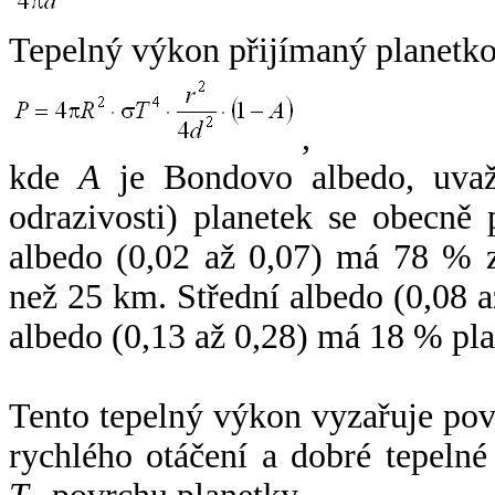
Tepelný výkon přijímaný planetko
,
kde
A
je Bondovo albedo, uvaž
odrazivosti) planetek se obecně
albedo (0,02 až 0,07) má 78 % z
než 25 km. Střední albedo (0,08 
albedo (0,13 až 0,28) má 18 % pla
Tento tepelný výkon vyzařuje po
rychlého otáčení a dobré tepelné