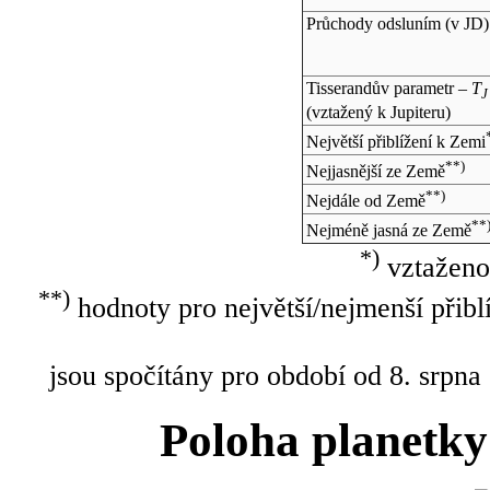
Průchody odsluním (v
JD
)
Tisserandův parametr –
T
J
(vztažený k Jupiteru)
Největší přiblížení k Zemi
**)
Nejjasnější ze Země
**)
Nejdále od Země
**
Nejméně jasná ze Země
*)
vztaženo
**)
hodnoty pro největší/nejmenší přibl
jsou spočítány pro období od 8. srpna
Poloha planetky