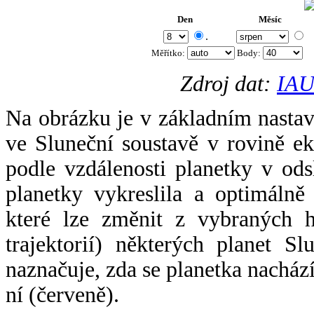
Den
Měsíc
.
Měřítko:
Body
:
Zdroj dat:
IAU
Na obrázku je v základním nastav
ve Sluneční soustavě v rovině ek
podle vzdálenosti planetky v odsl
planetky vykreslila a optimálně
které lze změnit z vybraných h
trajektorií) některých planet Sl
naznačuje, zda se planetka nacház
ní (červeně).