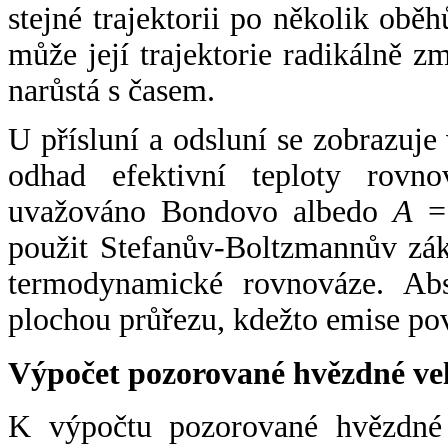
stejné trajektorii po několik oběh
může její trajektorie radikálně zm
narůstá s časem.
U přísluní a odsluní se zobrazuje
odhad efektivní teploty rovno
uvažováno Bondovo albedo
A
= 
použit Stefanův-Boltzmannův zák
termodynamické rovnováze. Abs
plochou průřezu, kdežto emise po
Výpočet pozorované hvězdné ve
K výpočtu pozorované hvězdné v