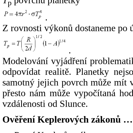
T
povrchu planetky
p
.
Z rovnosti výkonů dostaneme po 
.
Modelování vyjádření problemati
odpovídat realitě. Planetky nejso
samotný jejich povrch může mít v
přesto nám může vypočítaná hodn
vzdálenosti od Slunce.
Ověření Keplerových zákonů …