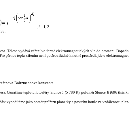
,
i
= 1, 2
238.
tělesa. Těleso vydává záření ve formě elektromagnetických vln do prostoru. Dopadne-l
u. Pro přenos tepla zářením není potřeba žádné hmotné prostředí, jde o elektromagnet
tefanova-Boltzmannova konstanta.
tělesa. Označíme teplotu fotosféry Slunce
T
(5 780 K), poloměr Slunce
R
(696 tisíc k
část vypočítáme jako poměr průřezu planetky a povrchu koule ve vzdálenosti plane