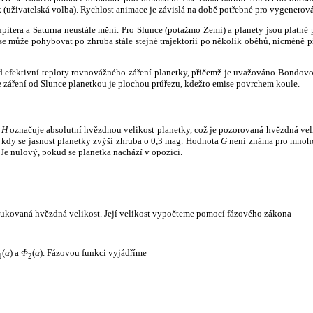
k (uživatelská volba). Rychlost animace je závislá na době potřebné pro vygenerová
itera a Saturna neustále mění. Pro Slunce (potažmo Zemi) a planety jsou platné p
 může pohybovat po zhruba stále stejné trajektorii po několik oběhů, nicméně při p
had efektivní teploty rovnovážného záření planetky, přičemž je uvažováno Bondov
záření od Slunce planetkou je plochou průřezu, kdežto emise povrchem koule.
e
H
označuje absolutní hvězdnou velikost planetky, což je pozorovaná hvězdná veli
i, kdy se jasnost planetky zvýší zhruba o 0,3 mag. Hodnota
G
není známa pro mnoho 
Je nulový, pokud se planetka nachází v opozici.
edukovaná hvězdná velikost. Její velikost vypočteme pomocí fázového zákona
(
α
) a
Φ
(
α
). Fázovou funkci vyjádříme
1
2