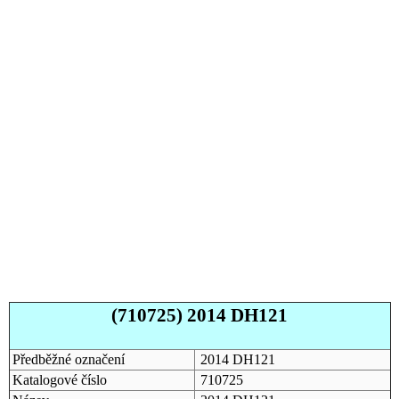
(710725) 2014 DH121
Předběžné označení
2014 DH121
Katalogové číslo
710725