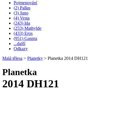
Pojmenování
(2) Pallas
(3) Juno
(4) Vesta
(243) Ida
(253) Mathylde
(433) Eros
(951) Gaspra
...další
Odkazy
Malá tělesa
>
Planetky
>
Planetka 2014 DH121
Planetka
2014 DH121