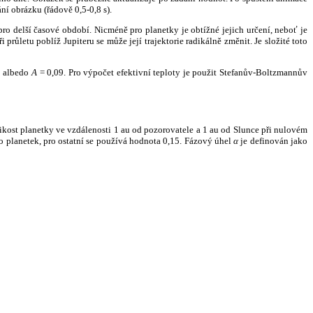
ní obrázku (řádově 0,5-0,8 s).
ro delší časové období. Nicméně pro planetky je obtížné jejich určení, neboť je
růletu poblíž Jupiteru se může její trajektorie radikálně změnit. Je složité toto
o albedo
A
= 0,09. Pro výpočet efektivní teploty je použit Stefanův-Boltzmannův
kost planetky ve vzdálenosti 1 au od pozorovatele a 1 au od Slunce při nulovém
planetek, pro ostatní se používá hodnota 0,15. Fázový úhel
α
je definován jako