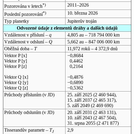
*)
2011–2026
Pozorována v letech
*)
10. března 2026
Poslední pozorování
Typ planetky
Jupiterův troján
Odvozené údaje z elementů dráhy a dalších údajů
Vzdálenost v přísluní –
q
4,805 au – 718 794 000 km
Vzdálenost v odsluní –
Q
5,662 au – 847 006 000 km
Oběžná doba –
T
11,972 roků – 4 372,9 dnů
Vektor P [x]
−0,8684
Vektor P [y]
0,4462
Vektor P [z]
0,2164
Vektor Q [x]
−0,4876
Vektor Q [y]
−0,6890
Vektor Q [z]
−0,5362
Průchody přísluním (v
JD
)
25. září 2025
(2 460 944),
15. září 2037
(2 465 317),
5. září 2049
(2 469 690)
Průchody odsluním (v
JD
)
20. září 2031
(2 463 131),
10. září 2043
(2 467 504),
31. srpna 2055
(2 471 877)
Tisserandův parametr –
T
2,9
J