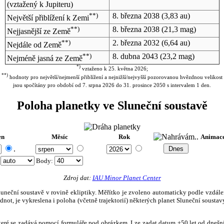
(vztažený k Jupiteru)
**)
8. března 2038
(3,83 au)
Největší přiblížení k Zemi
**)
8. března 2038
(21,3 mag)
Nejjasnější ze Země
**)
2. března 2032
(6,64 au)
Nejdále od Země
**)
8. dubna 2043
(23,2 mag)
Nejméně jasná ze Země
*)
vztaženo k 25. května 2026;
**)
hodnoty pro největší/nejmenší přiblížení a nejnižší/nejvyšší pozorovanou hvězdnou velikost
jsou spočítány pro období od 7. srpna 2026 do 31. prosince 2050 s intervalem 1 den.
Poloha planetky ve Sluneční soustavě
en
Měsíc
Rok
Animac
.
:
Body
:
Zdroj dat:
IAU Minor Planet Center
eční soustavě v rovině ekliptiky. Měřítko je zvoleno automaticky podle vzdálenost
not, je vykreslena i poloha (včetně trajektorií) některých planet Sluneční soustavy
, které se zadává pomocí formuláře pod obrázkem. Lze zadat datum ±50 let od dneš