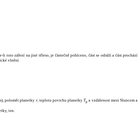
i toto záření na jiné těleso, je částečně pohlceno, část se odráží a část prochází
ické vlnění.
m), poloměr planetky
r
, teplotu povrchu planetky
T
a vzdálenost mezi Sluncem a
p
tky, tzn.