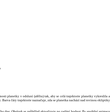
e
i planetky v odsluní (aféliu) tak, aby se celá trajektorie planetky vykreslila a
. Barva čáry trajektorie naznačuje, zda se planetka nachází nad rovinou ekliptiky
ního dne. Obrázek se průběžně aktualizuje po zadání hodnot. Po spuštění animace