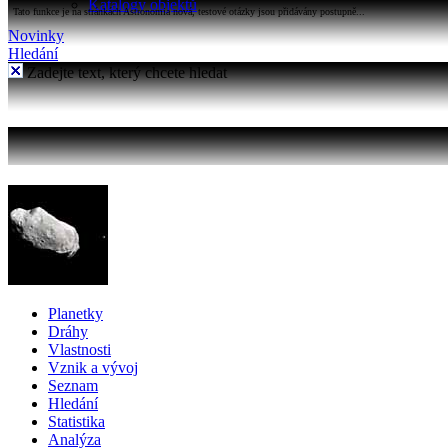
Katalogy objektů
Tato funkce je na stránkách Astronomia nová, testové otázky jsou přidávány postupně...
Novinky
Hledání
Zadejte text, který chcete hledat
Planetky
Dráhy
Vlastnosti
Vznik a vývoj
Seznam
Hledání
Statistika
Analýza