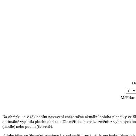
D
Měřítko
Na obrázku je v základním nastavení znázorněna aktuální poloha planetky ve Slun
optimálně vyplnila plochu obrázku. Dle měřítka, které lze změnit z vybraných hod
(modře) nebo pod ní (červeně).
Polohu těles ve Sluneční soustavě lze vykreslit i pro jiné datum (nebo "dnes")