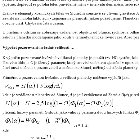
(zpětně, dopředu) se poloha těles pravidelně mění v intervalu den, měsíc nebo ro
Dráhové elementy kosmických těles ve Sluneční soustavě se vlivem gravitace Jup
závislé na mnoha faktorech - zejména na přesnosti, jakou požadujeme. Planetka se
obecně určit. Chyba narůstá s časem.
U přísluní a odsluní se zobrazuje vzdálenost objektu od Slunce, rychlost a od
zákon a planetku modelujeme jako kouli v termodynamické rovnováze. Absorpce 
Výpočet pozorované hvězdné velikosti …
K výpočtu pozorované hvězdné velikosti planetky je použit tzv. HG-systém, kd
fázovém úhlu, a
G
je fázový parametr, který souvisí s efektem zjasnění v opozic
úhel mezi směrem k pozorovateli a směrem ke Slunci, měřený od středu planetky. 
Průměrnou pozorovanou hvězdnou velikost planetky můžeme vyjádřit jako
,
kde
r
je vzdálenost planetky od Slunce,
Δ
je její vzdálenost od Země a
H
(
α
) je r
,
přičemž fázový parametr
G
slouží jako váhový parametr dvou fázových funkcí
Φ
,
i
= 1, 2,
kde