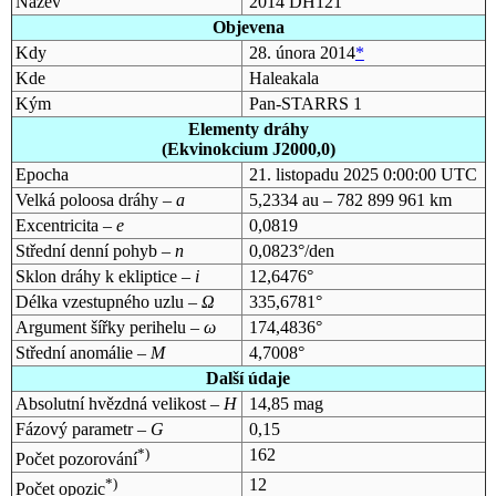
Název
2014 DH121
Objevena
Kdy
28. února 2014
*
Kde
Haleakala
Kým
Pan-STARRS 1
Elementy dráhy
(Ekvinokcium J2000,0)
Epocha
21. listopadu 2025 0:00:00 UTC
Velká poloosa dráhy –
a
5,2334 au – 782 899 961 km
Excentricita –
e
0,0819
Střední denní pohyb –
n
0,0823°/den
Sklon dráhy k ekliptice –
i
12,6476°
Délka vzestupného uzlu –
Ω
335,6781°
Argument šířky perihelu –
ω
174,4836°
Střední anomálie –
M
4,7008°
Další údaje
Absolutní hvězdná velikost –
H
14,85 mag
Fázový parametr –
G
0,15
*)
162
Počet pozorování
*)
12
Počet opozic