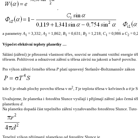
,
,
a parametry
A
= 3,332;
A
= 1,862;
B
= 0,631;
B
= 1,218;
C
= 0,986 a
C
= 0,
1
2
1
2
1
2
Výpočet efektivní teploty planetky …
Sálání (záření) je přirozená vlastnost těles, souvisí se změnami vnitřní energie 
tělesem. Pohltivost a odrazivost záření u tělesa závisí na jakosti a barvě povrch
Pro výkon záření černého tělesa
P
platí upravený Stefanův-Boltzmannův zákon
2
kde
S
je obsah plochy povrchu tělesa v m
,
T
je teplota tělesa v kelvinech a
σ
je S
Uvažujeme, že planetka i fotosféra Slunce vysílají i přijímají záření jako černá 
planetkou
d
.
Na planetku dopadá část tepelného záření vyzařovaného fotosférou Slunce. Tuto 
Tepelný výkon přijímaný planetkou od fotosféry Slunce je