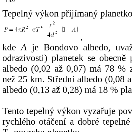
Tepelný výkon přijímaný planetko
,
kde
A
je Bondovo albedo, uvaž
odrazivosti) planetek se obecně
albedo (0,02 až 0,07) má 78 % z
než 25 km. Střední albedo (0,08 
albedo (0,13 až 0,28) má 18 % pla
Tento tepelný výkon vyzařuje po
rychlého otáčení a dobré tepelné