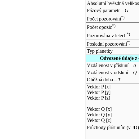
Absolutní hvězdná velikos
Fázový parametr –
G
*)
Počet pozorování
*)
Počet opozic
*)
Pozorována v letech
*)
Poslední pozorování
Typ planetky
Odvozené údaje z 
Vzdálenost v přísluní –
q
Vzdálenost v odsluní –
Q
Oběžná doba –
T
Vektor P [x]
Vektor P [y]
Vektor P [z]
Vektor Q [x]
Vektor Q [y]
Vektor Q [z]
Průchody přísluním (v
JD
)