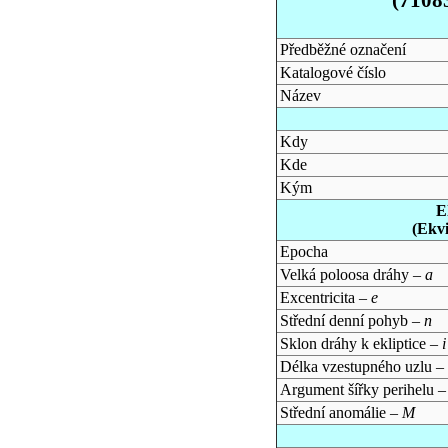
Předběžné označení
Katalogové číslo
Název
Kdy
Kde
Kým
E
(Ekv
Epocha
Velká poloosa dráhy –
a
Excentricita –
e
Střední denní pohyb –
n
Sklon dráhy k ekliptice –
i
Délka vzestupného uzlu –
Argument šířky perihelu 
Střední anomálie –
M