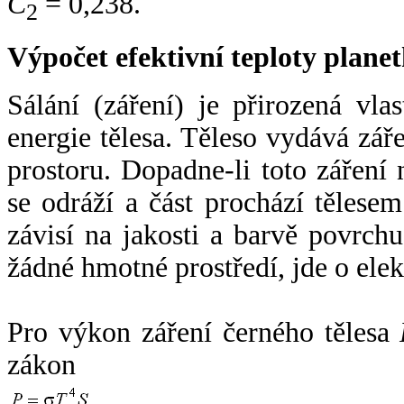
C
= 0,238.
2
Výpočet efektivní teploty plan
Sálání (záření) je přirozená vla
energie tělesa. Těleso vydává zá
prostoru. Dopadne-li toto záření n
se odráží a část prochází tělesem
závisí na jakosti a barvě povrch
žádné hmotné prostředí, jde o ele
Pro výkon záření černého tělesa
zákon