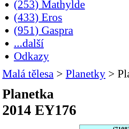
(253) Mathylde
(433) Eros
(951) Gaspra
...další
Odkazy
Malá tělesa
>
Planetky
>
Pl
Planetka
2014 EY176
(7108