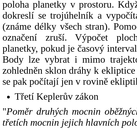
poloha planetky v prostoru. Kdy
dokreslí se trojúhelník a vypoč
(známe délky všech stran). Pomo
označení zruší. Výpočet ploch
planetky, pokud je časový interval
Body lze vybrat i mimo trajekto
zohledněn sklon dráhy k ekliptice
se pak počítají jen v rovině eklipti
Třetí Keplerův zákon
"
Poměr druhých mocnin oběžných
třetích mocnin jejich hlavních pol