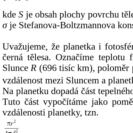
kde
S
je obsah plochy povrchu těl
σ
je Stefanova-Boltzmannova kons
Uvažujeme, že planetka i fotosfér
černá tělesa. Označíme teplotu 
Slunce
R
(696 tisíc km), poloměr
vzdálenost mezi Sluncem a plane
Na planetku dopadá část tepelnéh
Tuto část vypočítáme jako pomě
vzdálenosti planetky, tzn.