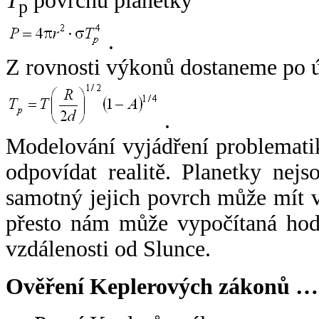
T
povrchu planetky
p
.
Z rovnosti výkonů dostaneme po 
.
Modelování vyjádření problemati
odpovídat realitě. Planetky nejso
samotný jejich povrch může mít v
přesto nám může vypočítaná hodn
vzdálenosti od Slunce.
Ověření Keplerových zákonů …