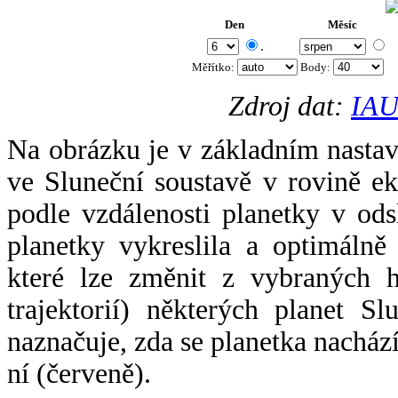
Den
Měsíc
.
Měřítko:
Body
:
Zdroj dat:
IAU
Na obrázku je v základním nastav
ve Sluneční soustavě v rovině ek
podle vzdálenosti planetky v odsl
planetky vykreslila a optimálně
které lze změnit z vybraných h
trajektorií) některých planet Sl
naznačuje, zda se planetka nacház
ní (červeně).