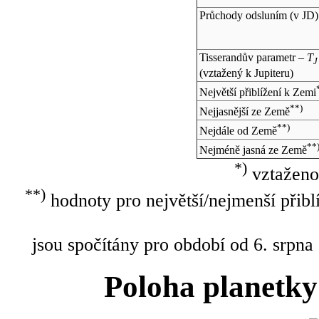
Průchody odsluním (v
JD
)
Tisserandův parametr –
T
J
(vztažený k Jupiteru)
Největší přiblížení k Zemi
**)
Nejjasnější ze Země
**)
Nejdále od Země
**
Nejméně jasná ze Země
*)
vztaženo
**)
hodnoty pro největší/nejmenší přibl
jsou spočítány pro období od 6. srpna
Poloha planetky