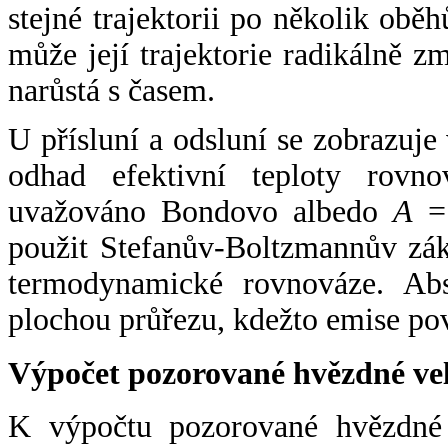
stejné trajektorii po několik oběh
může její trajektorie radikálně zm
narůstá s časem.
U přísluní a odsluní se zobrazuje
odhad efektivní teploty rovno
uvažováno Bondovo albedo
A
= 
použit Stefanův-Boltzmannův zák
termodynamické rovnováze. Abs
plochou průřezu, kdežto emise po
Výpočet pozorované hvězdné ve
K výpočtu pozorované hvězdné v