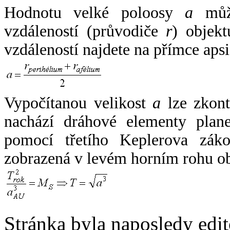
Hodnotu velké poloosy
a
může
vzdáleností (průvodiče
r
) objekt
vzdáleností najdete na přímce apsi
Vypočítanou velikost
a
lze zkont
nachází dráhové elementy plane
pomocí třetího Keplerova zák
zobrazená v levém horním rohu o
Stránka byla naposledy edi