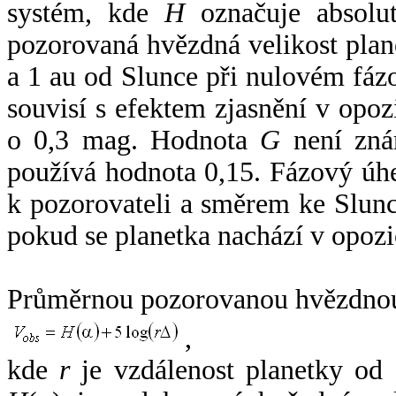
systém, kde
H
označuje absolut
pozorovaná hvězdná velikost plan
a 1 au od Slunce při nulovém fá
souvisí s efektem zjasnění v opoz
o 0,3 mag. Hodnota
G
není zná
používá hodnota 0,15. Fázový úh
k pozorovateli a směrem ke Slunc
pokud se planetka nachází v opozi
Průměrnou pozorovanou hvězdnou 
,
kde
r
je vzdálenost planetky od