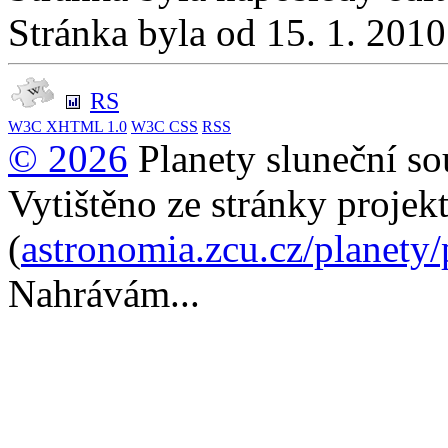
Stránka byla od 15. 1. 201
RS
W3C
XHTML 1.0
W3C
CSS
RSS
© 2026
Planety sluneční so
Vytištěno ze stránky projek
(
astronomia.zcu.cz/planety
Nahrávám...