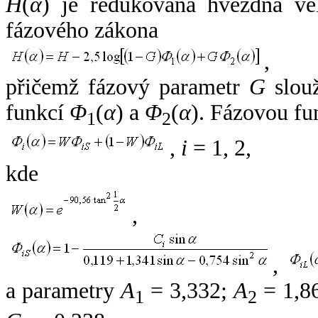
H
(
α
) je redukovaná hvězdná vel
fázového zákona
,
přičemž fázový parametr
G
slouž
funkcí
Φ
(
α
) a
Φ
(
α
). Fázovou fu
1
2
,
i
= 1, 2,
kde
,
,
a parametry
A
= 3,332;
A
= 1,8
1
2