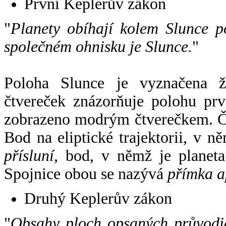
První Keplerův zákon
"
Planety obíhají kolem Slunce p
společném ohnisku je Slunce.
"
Poloha Slunce je vyznačena 
čtvereček znázorňuje polohu pr
zobrazeno modrým čtverečkem. Če
Bod na eliptické trajektorii, v n
přísluní
, bod, v němž je planet
Spojnice obou se nazývá
přímka a
Druhý Keplerův zákon
"
Obsahy ploch opsaných průvodič