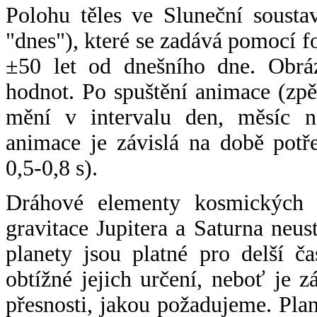
Polohu těles ve Sluneční sousta
"dnes"), které se zadává pomocí 
±50 let od dnešního dne. Obráz
hodnot. Po spuštění animace (zpě
mění v intervalu den, měsíc ne
animace je závislá na době potř
0,5-0,8 s).
Dráhové elementy kosmických t
gravitace Jupitera a Saturna neu
planety jsou platné pro delší č
obtížné jejich určení, neboť je 
přesnosti, jakou požadujeme. Pla