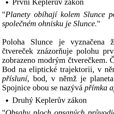
První Keplerův zákon
"
Planety obíhají kolem Slunce p
společném ohnisku je Slunce.
"
Poloha Slunce je vyznačena 
čtvereček znázorňuje polohu pr
zobrazeno modrým čtverečkem. Če
Bod na eliptické trajektorii, v n
přísluní
, bod, v němž je planet
Spojnice obou se nazývá
přímka a
Druhý Keplerův zákon
"
Obsahy ploch opsaných průvodič