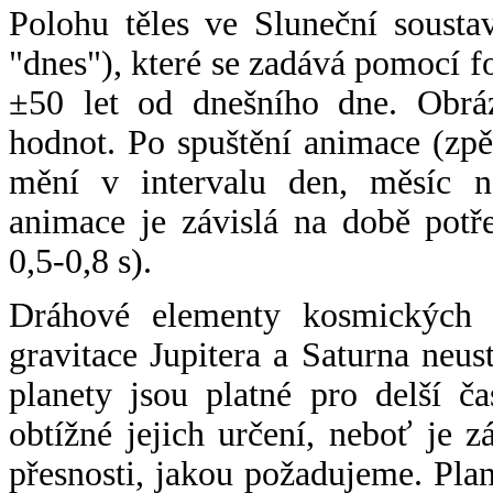
Polohu těles ve Sluneční sousta
"dnes"), které se zadává pomocí 
±50 let od dnešního dne. Obráz
hodnot. Po spuštění animace (zpě
mění v intervalu den, měsíc ne
animace je závislá na době potř
0,5-0,8 s).
Dráhové elementy kosmických t
gravitace Jupitera a Saturna neu
planety jsou platné pro delší č
obtížné jejich určení, neboť je 
přesnosti, jakou požadujeme. Pla