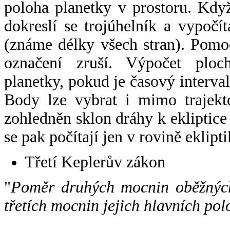
poloha planetky v prostoru. Kdy
dokreslí se trojúhelník a vypoč
(známe délky všech stran). Pomo
označení zruší. Výpočet ploch
planetky, pokud je časový interval
Body lze vybrat i mimo trajekto
zohledněn sklon dráhy k ekliptice
se pak počítají jen v rovině eklipti
Třetí Keplerův zákon
"
Poměr druhých mocnin oběžných
třetích mocnin jejich hlavních pol