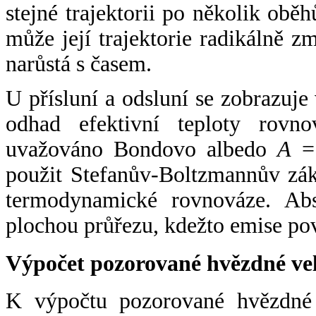
stejné trajektorii po několik oběh
může její trajektorie radikálně zm
narůstá s časem.
U přísluní a odsluní se zobrazuje
odhad efektivní teploty rovno
uvažováno Bondovo albedo
A
= 
použit Stefanův-Boltzmannův zák
termodynamické rovnováze. Abs
plochou průřezu, kdežto emise po
Výpočet pozorované hvězdné ve
K výpočtu pozorované hvězdné v