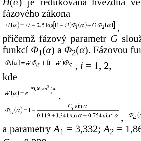
H
(
α
) je redukovaná hvězdná vel
fázového zákona
,
přičemž fázový parametr
G
slouž
funkcí
Φ
(
α
) a
Φ
(
α
). Fázovou fu
1
2
,
i
= 1, 2,
kde
,
,
a parametry
A
= 3,332;
A
= 1,8
1
2