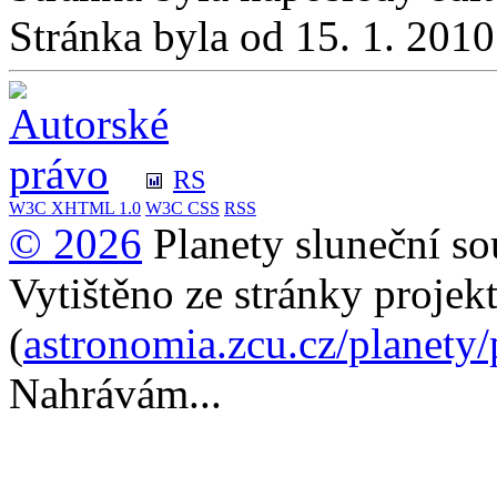
Stránka byla od 15. 1. 201
RS
W3C
XHTML 1.0
W3C
CSS
RSS
© 2026
Planety sluneční so
Vytištěno ze stránky projek
(
astronomia.zcu.cz/planety
Nahrávám...