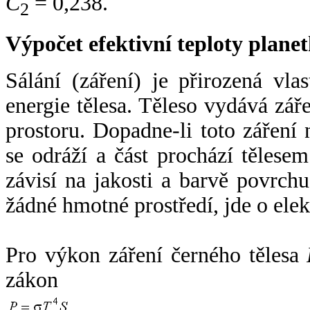
C
= 0,238.
2
Výpočet efektivní teploty plan
Sálání (záření) je přirozená vla
energie tělesa. Těleso vydává zá
prostoru. Dopadne-li toto záření n
se odráží a část prochází tělesem
závisí na jakosti a barvě povrch
žádné hmotné prostředí, jde o ele
Pro výkon záření černého tělesa
zákon