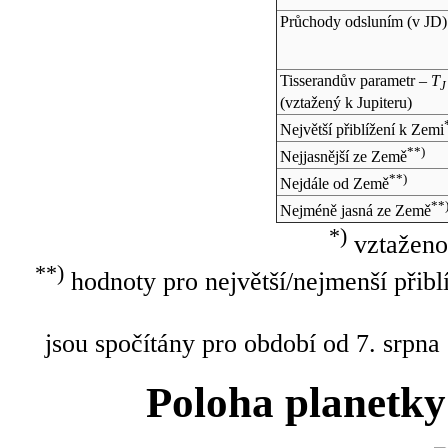
Průchody odsluním (v
JD
)
Tisserandův parametr –
T
J
(vztažený k Jupiteru)
Největší přiblížení k Zemi
**)
Nejjasnější ze Země
**)
Nejdále od Země
**
Nejméně jasná ze Země
*)
vztaženo
**)
hodnoty pro největší/nejmenší přibl
jsou spočítány pro období od 7. srpna
Poloha planetky