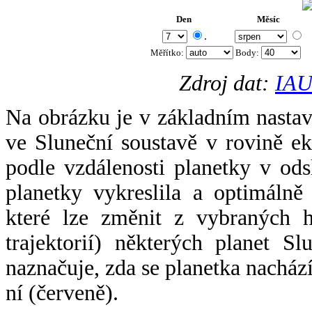
Den
Měsíc
.
Měřítko:
Body
:
Zdroj dat:
IAU
Na obrázku je v základním nastav
ve Sluneční soustavě v rovině ek
podle vzdálenosti planetky v odsl
planetky vykreslila a optimálně
které lze změnit z vybraných h
trajektorií) některých planet Sl
naznačuje, zda se planetka nacház
ní (červeně).