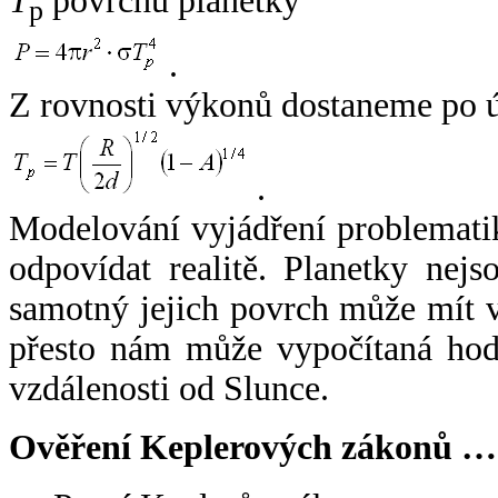
T
povrchu planetky
p
.
Z rovnosti výkonů dostaneme po 
.
Modelování vyjádření problemati
odpovídat realitě. Planetky nejso
samotný jejich povrch může mít v
přesto nám může vypočítaná hodn
vzdálenosti od Slunce.
Ověření Keplerových zákonů …