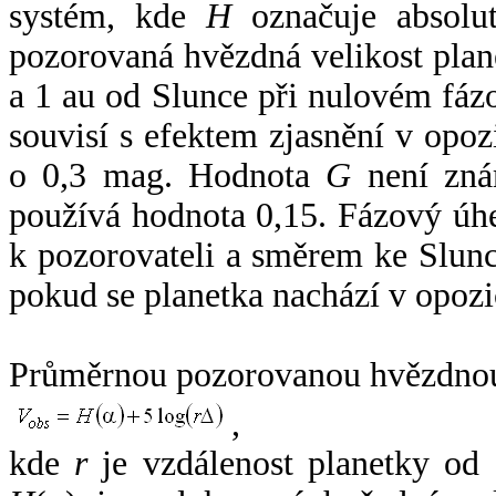
systém, kde
H
označuje absolut
pozorovaná hvězdná velikost plan
a 1 au od Slunce při nulovém fá
souvisí s efektem zjasnění v opoz
o 0,3 mag. Hodnota
G
není zná
používá hodnota 0,15. Fázový úh
k pozorovateli a směrem ke Slunc
pokud se planetka nachází v opozi
Průměrnou pozorovanou hvězdnou 
,
kde
r
je vzdálenost planetky od