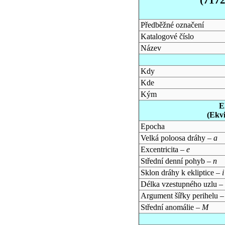
Předběžné označení
Katalogové číslo
Název
Kdy
Kde
Kým
E
(Ekv
Epocha
Velká poloosa dráhy –
a
Excentricita –
e
Střední denní pohyb –
n
Sklon dráhy k ekliptice –
i
Délka vzestupného uzlu –
Argument šířky perihelu 
Střední anomálie –
M