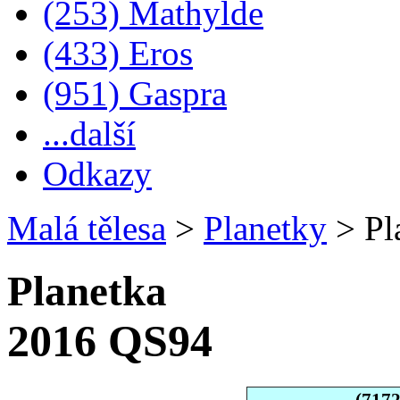
(253) Mathylde
(433) Eros
(951) Gaspra
...další
Odkazy
Malá tělesa
>
Planetky
>
Pl
Planetka
2016 QS94
(717