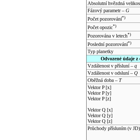
Absolutní hvězdná velikos
Fázový parametr –
G
*)
Počet pozorování
*)
Počet opozic
*)
Pozorována v letech
*)
Poslední pozorování
Typ planetky
Odvozené údaje z 
Vzdálenost v přísluní –
q
Vzdálenost v odsluní –
Q
Oběžná doba –
T
Vektor P [x]
Vektor P [y]
Vektor P [z]
Vektor Q [x]
Vektor Q [y]
Vektor Q [z]
Průchody přísluním (v
JD
)