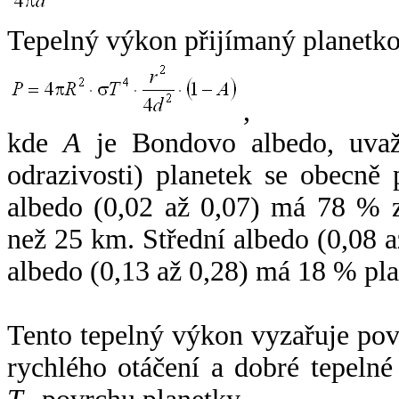
Tepelný výkon přijímaný planetko
,
kde
A
je Bondovo albedo, uvaž
odrazivosti) planetek se obecně
albedo (0,02 až 0,07) má 78 % z
než 25 km. Střední albedo (0,08 
albedo (0,13 až 0,28) má 18 % pla
Tento tepelný výkon vyzařuje po
rychlého otáčení a dobré tepelné