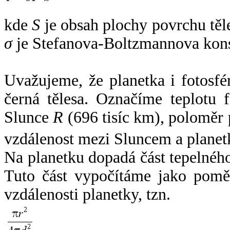
kde
S
je obsah plochy povrchu těl
σ
je Stefanova-Boltzmannova kons
Uvažujeme, že planetka i fotosfér
černá tělesa. Označíme teplotu 
Slunce
R
(696 tisíc km), poloměr
vzdálenost mezi Sluncem a plane
Na planetku dopadá část tepelnéh
Tuto část vypočítáme jako pomě
vzdálenosti planetky, tzn.