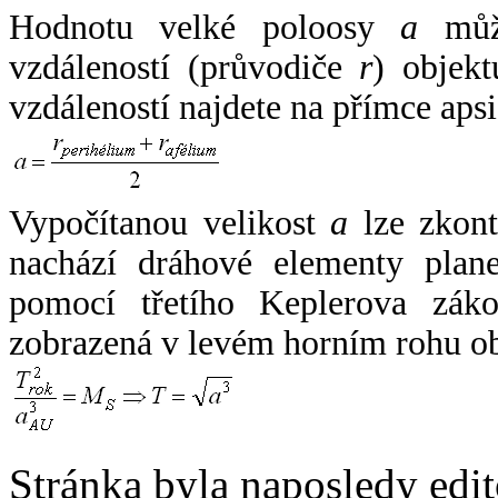
Hodnotu velké poloosy
a
může
vzdáleností (průvodiče
r
) objekt
vzdáleností najdete na přímce apsi
Vypočítanou velikost
a
lze zkont
nachází dráhové elementy plane
pomocí třetího Keplerova zák
zobrazená v levém horním rohu o
Stránka byla naposledy edi