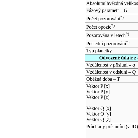
Absolutní hvězdná velikos
Fázový parametr –
G
*)
Počet pozorování
*)
Počet opozic
*)
Pozorována v letech
*)
Poslední pozorování
Typ planetky
Odvozené údaje z 
Vzdálenost v přísluní –
q
Vzdálenost v odsluní –
Q
Oběžná doba –
T
Vektor P [x]
Vektor P [y]
Vektor P [z]
Vektor Q [x]
Vektor Q [y]
Vektor Q [z]
Průchody přísluním (v
JD
)