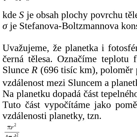
kde
S
je obsah plochy povrchu těl
σ
je Stefanova-Boltzmannova kons
Uvažujeme, že planetka i fotosfér
černá tělesa. Označíme teplotu 
Slunce
R
(696 tisíc km), poloměr
vzdálenost mezi Sluncem a plane
Na planetku dopadá část tepelnéh
Tuto část vypočítáme jako pomě
vzdálenosti planetky, tzn.