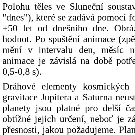
Polohu těles ve Sluneční sousta
"dnes"), které se zadává pomocí 
±50 let od dnešního dne. Obráz
hodnot. Po spuštění animace (zpě
mění v intervalu den, měsíc ne
animace je závislá na době potř
0,5-0,8 s).
Dráhové elementy kosmických t
gravitace Jupitera a Saturna neu
planety jsou platné pro delší č
obtížné jejich určení, neboť je 
přesnosti, jakou požadujeme. Pla