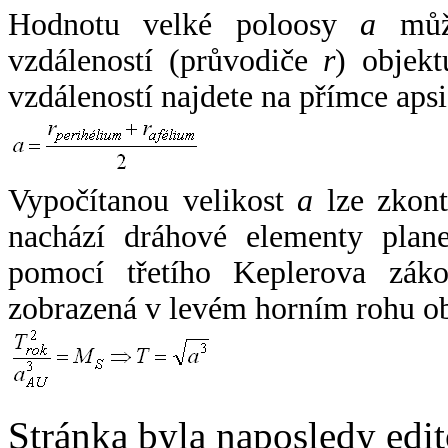
Hodnotu velké poloosy
a
může
vzdáleností (průvodiče
r
) objekt
vzdáleností najdete na přímce apsi
Vypočítanou velikost
a
lze zkont
nachází dráhové elementy plane
pomocí třetího Keplerova zák
zobrazená v levém horním rohu o
Stránka byla naposledy edi