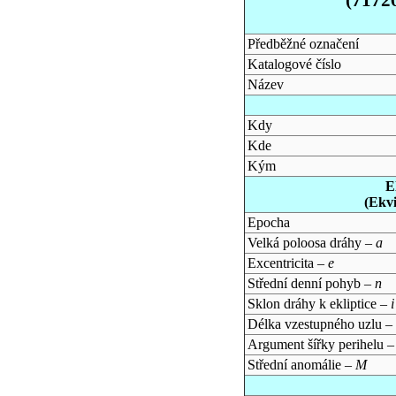
Předběžné označení
Katalogové číslo
Název
Kdy
Kde
Kým
E
(Ekv
Epocha
Velká poloosa dráhy –
a
Excentricita –
e
Střední denní pohyb –
n
Sklon dráhy k ekliptice –
i
Délka vzestupného uzlu –
Argument šířky perihelu 
Střední anomálie –
M