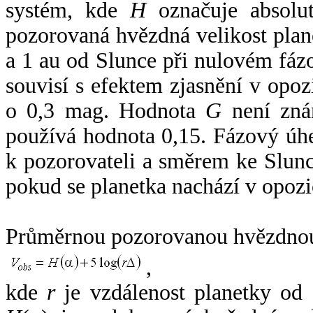
systém, kde
H
označuje absolut
pozorovaná hvězdná velikost plan
a 1 au od Slunce při nulovém fá
souvisí s efektem zjasnění v opoz
o 0,3 mag. Hodnota
G
není zná
používá hodnota 0,15. Fázový úh
k pozorovateli a směrem ke Slunc
pokud se planetka nachází v opozi
Průměrnou pozorovanou hvězdnou 
,
kde
r
je vzdálenost planetky od