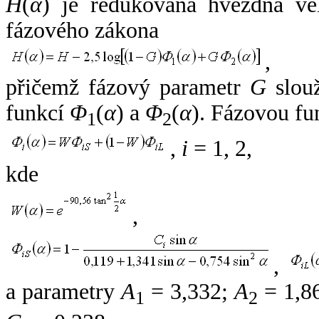
H
(
α
) je redukovaná hvězdná vel
fázového zákona
,
přičemž fázový parametr
G
slouž
funkcí
Φ
(
α
) a
Φ
(
α
). Fázovou fu
1
2
,
i
= 1, 2,
kde
,
,
a parametry
A
= 3,332;
A
= 1,8
1
2