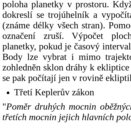
poloha planetky v prostoru. Kdy
dokreslí se trojúhelník a vypoč
(známe délky všech stran). Pomo
označení zruší. Výpočet ploch
planetky, pokud je časový interval
Body lze vybrat i mimo trajekto
zohledněn sklon dráhy k ekliptice
se pak počítají jen v rovině eklipti
Třetí Keplerův zákon
"
Poměr druhých mocnin oběžných
třetích mocnin jejich hlavních pol