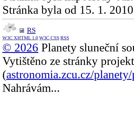
Stránka byla od 15. 1. 201
RS
W3C
XHTML 1.0
W3C
CSS
RSS
© 2026
Planety sluneční so
Vytištěno ze stránky projek
(
astronomia.zcu.cz/planety
Nahrávám...