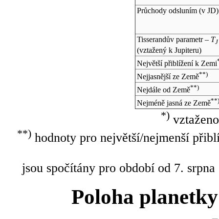
Průchody odsluním (v
JD
)
Tisserandův parametr –
T
J
(vztažený k Jupiteru)
Největší přiblížení k Zemi
**)
Nejjasnější ze Země
**)
Nejdále od Země
**
Nejméně jasná ze Země
*)
vztaženo
**)
hodnoty pro největší/nejmenší přibl
jsou spočítány pro období od 7. srpna
Poloha planetky