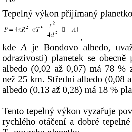
Tepelný výkon přijímaný planetko
,
kde
A
je Bondovo albedo, uvaž
odrazivosti) planetek se obecně
albedo (0,02 až 0,07) má 78 % z
než 25 km. Střední albedo (0,08 
albedo (0,13 až 0,28) má 18 % pla
Tento tepelný výkon vyzařuje po
rychlého otáčení a dobré tepelné