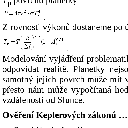
T
povrchu planetky
p
.
Z rovnosti výkonů dostaneme po 
.
Modelování vyjádření problemati
odpovídat realitě. Planetky nejso
samotný jejich povrch může mít v
přesto nám může vypočítaná hodn
vzdálenosti od Slunce.
Ověření Keplerových zákonů …