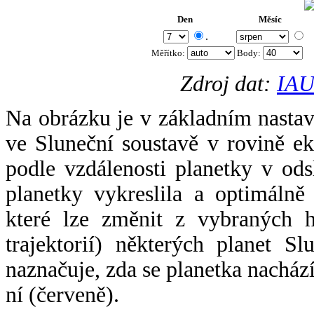
Den
Měsíc
.
Měřítko:
Body
:
Zdroj dat:
IAU
Na obrázku je v základním nastav
ve Sluneční soustavě v rovině ek
podle vzdálenosti planetky v odsl
planetky vykreslila a optimálně
které lze změnit z vybraných h
trajektorií) některých planet Sl
naznačuje, zda se planetka nacház
ní (červeně).