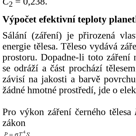
C
= 0,238.
2
Výpočet efektivní teploty plan
Sálání (záření) je přirozená vla
energie tělesa. Těleso vydává zá
prostoru. Dopadne-li toto záření n
se odráží a část prochází tělesem
závisí na jakosti a barvě povrch
žádné hmotné prostředí, jde o ele
Pro výkon záření černého tělesa
zákon