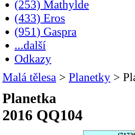
(253) Mathylde
(433) Eros
(951) Gaspra
...další
Odkazy
Malá tělesa
>
Planetky
>
Pl
Planetka
2016 QQ104
(7172