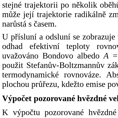
stejné trajektorii po několik oběh
může její trajektorie radikálně zm
narůstá s časem.
U přísluní a odsluní se zobrazuje
odhad efektivní teploty rovno
uvažováno Bondovo albedo
A
= 
použit Stefanův-Boltzmannův zák
termodynamické rovnováze. Abs
plochou průřezu, kdežto emise po
Výpočet pozorované hvězdné ve
K výpočtu pozorované hvězdné v