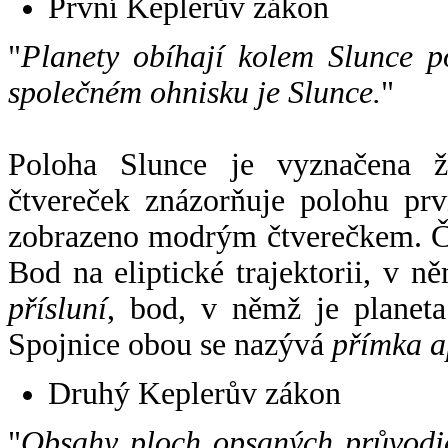
První Keplerův zákon
"
Planety obíhají kolem Slunce p
společném ohnisku je Slunce.
"
Poloha Slunce je vyznačena 
čtvereček znázorňuje polohu pr
zobrazeno modrým čtverečkem. Če
Bod na eliptické trajektorii, v n
přísluní
, bod, v němž je planet
Spojnice obou se nazývá
přímka a
Druhý Keplerův zákon
"
Obsahy ploch opsaných průvodič