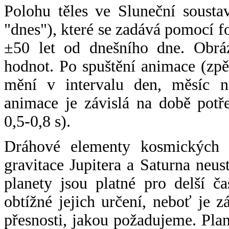
Polohu těles ve Sluneční sousta
"dnes"), které se zadává pomocí 
±50 let od dnešního dne. Obráz
hodnot. Po spuštění animace (zpě
mění v intervalu den, měsíc ne
animace je závislá na době potř
0,5-0,8 s).
Dráhové elementy kosmických t
gravitace Jupitera a Saturna neu
planety jsou platné pro delší č
obtížné jejich určení, neboť je 
přesnosti, jakou požadujeme. Pla