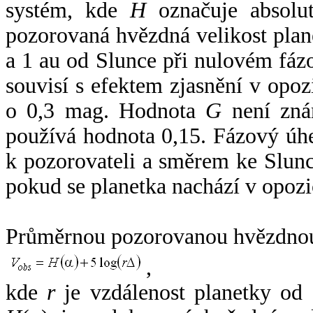
systém, kde
H
označuje absolut
pozorovaná hvězdná velikost plan
a 1 au od Slunce při nulovém fá
souvisí s efektem zjasnění v opoz
o 0,3 mag. Hodnota
G
není zná
používá hodnota 0,15. Fázový úh
k pozorovateli a směrem ke Slunc
pokud se planetka nachází v opozi
Průměrnou pozorovanou hvězdnou 
,
kde
r
je vzdálenost planetky od