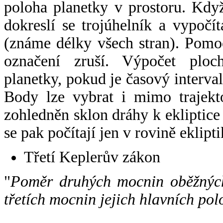
poloha planetky v prostoru. Kdy
dokreslí se trojúhelník a vypoč
(známe délky všech stran). Pomo
označení zruší. Výpočet ploch
planetky, pokud je časový interval
Body lze vybrat i mimo trajekto
zohledněn sklon dráhy k ekliptice
se pak počítají jen v rovině eklipti
Třetí Keplerův zákon
"
Poměr druhých mocnin oběžných
třetích mocnin jejich hlavních pol