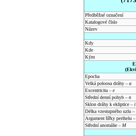
Předběžné označení
Katalogové číslo
Název
Kdy
Kde
Kým
E
(Ekv
Epocha
Velká poloosa dráhy –
a
Excentricita –
e
Střední denní pohyb –
n
Sklon dráhy k ekliptice –
i
Délka vzestupného uzlu –
Argument šířky perihelu 
Střední anomálie –
M