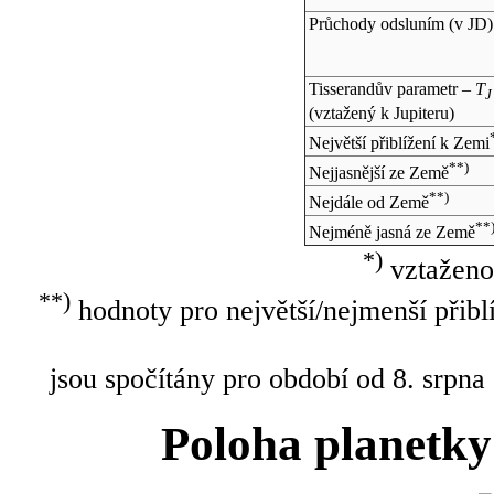
Průchody odsluním (v
JD
)
Tisserandův parametr –
T
J
(vztažený k Jupiteru)
Největší přiblížení k Zemi
**)
Nejjasnější ze Země
**)
Nejdále od Země
**
Nejméně jasná ze Země
*)
vztaženo
**)
hodnoty pro největší/nejmenší přibl
jsou spočítány pro období od 8. srpna
Poloha planetky