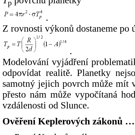
T
povrchu planetky
p
.
Z rovnosti výkonů dostaneme po 
.
Modelování vyjádření problemati
odpovídat realitě. Planetky nejso
samotný jejich povrch může mít v
přesto nám může vypočítaná hodn
vzdálenosti od Slunce.
Ověření Keplerových zákonů …