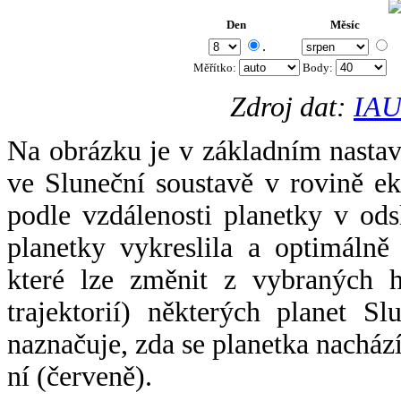
Den
Měsíc
.
Měřítko:
Body
:
Zdroj dat:
IAU
Na obrázku je v základním nastav
ve Sluneční soustavě v rovině ek
podle vzdálenosti planetky v odsl
planetky vykreslila a optimálně
které lze změnit z vybraných h
trajektorií) některých planet Sl
naznačuje, zda se planetka nacház
ní (červeně).