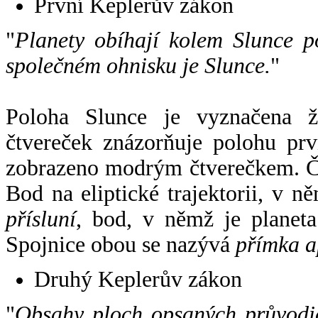
První Keplerův zákon
"
Planety obíhají kolem Slunce p
společném ohnisku je Slunce.
"
Poloha Slunce je vyznačena 
čtvereček znázorňuje polohu pr
zobrazeno modrým čtverečkem. Če
Bod na eliptické trajektorii, v n
přísluní
, bod, v němž je planet
Spojnice obou se nazývá
přímka a
Druhý Keplerův zákon
"
Obsahy ploch opsaných průvodič