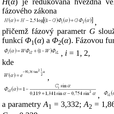
H
(
α
) je redukovaná hvězdná vel
fázového zákona
,
přičemž fázový parametr
G
slouž
funkcí
Φ
(
α
) a
Φ
(
α
). Fázovou fu
1
2
,
i
= 1, 2,
kde
,
,
a parametry
A
= 3,332;
A
= 1,8
1
2