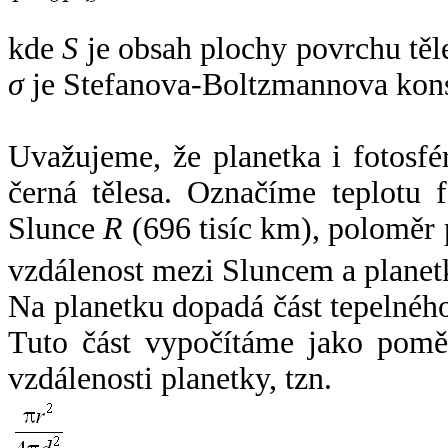
kde
S
je obsah plochy povrchu těl
σ
je Stefanova-Boltzmannova kons
Uvažujeme, že planetka i fotosfér
černá tělesa. Označíme teplotu 
Slunce
R
(696 tisíc km), poloměr
vzdálenost mezi Sluncem a plane
Na planetku dopadá část tepelnéh
Tuto část vypočítáme jako pomě
vzdálenosti planetky, tzn.