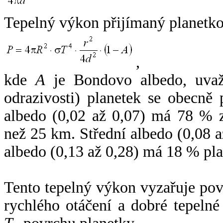
Tepelný výkon přijímaný planetko
,
kde
A
je Bondovo albedo, uvaž
odrazivosti) planetek se obecně
albedo (0,02 až 0,07) má 78 % z
než 25 km. Střední albedo (0,08 
albedo (0,13 až 0,28) má 18 % pla
Tento tepelný výkon vyzařuje po
rychlého otáčení a dobré tepelné