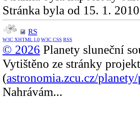
Stránka byla od 15. 1. 201
RS
W3C
XHTML 1.0
W3C
CSS
RSS
© 2026
Planety sluneční so
Vytištěno ze stránky projek
(
astronomia.zcu.cz/planety
Nahrávám...