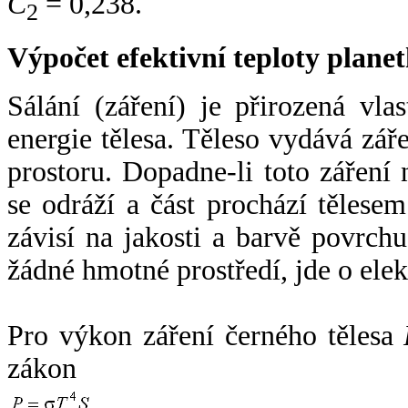
C
= 0,238.
2
Výpočet efektivní teploty plan
Sálání (záření) je přirozená vla
energie tělesa. Těleso vydává zá
prostoru. Dopadne-li toto záření n
se odráží a část prochází tělesem
závisí na jakosti a barvě povrch
žádné hmotné prostředí, jde o ele
Pro výkon záření černého tělesa
zákon