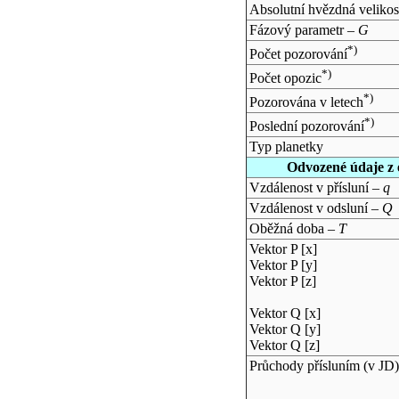
Absolutní hvězdná velikos
Fázový parametr –
G
*)
Počet pozorování
*)
Počet opozic
*)
Pozorována v letech
*)
Poslední pozorování
Typ planetky
Odvozené údaje z 
Vzdálenost v přísluní –
q
Vzdálenost v odsluní –
Q
Oběžná doba –
T
Vektor P [x]
Vektor P [y]
Vektor P [z]
Vektor Q [x]
Vektor Q [y]
Vektor Q [z]
Průchody přísluním (v
JD
)