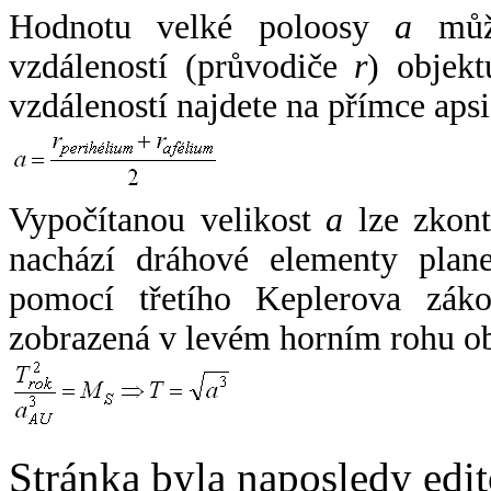
Hodnotu velké poloosy
a
může
vzdáleností (průvodiče
r
) objekt
vzdáleností najdete na přímce apsi
Vypočítanou velikost
a
lze zkont
nachází dráhové elementy plane
pomocí třetího Keplerova zák
zobrazená v levém horním rohu o
Stránka byla naposledy edi