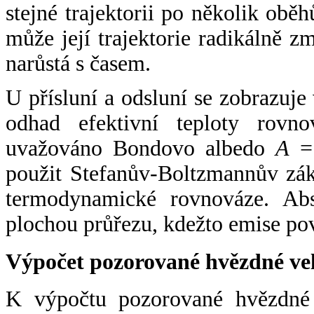
stejné trajektorii po několik oběh
může její trajektorie radikálně zm
narůstá s časem.
U přísluní a odsluní se zobrazuje
odhad efektivní teploty rovno
uvažováno Bondovo albedo
A
= 
použit Stefanův-Boltzmannův zák
termodynamické rovnováze. Abs
plochou průřezu, kdežto emise po
Výpočet pozorované hvězdné ve
K výpočtu pozorované hvězdné v