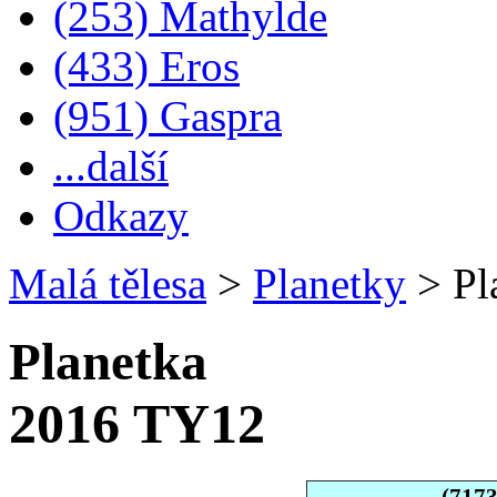
(253) Mathylde
(433) Eros
(951) Gaspra
...další
Odkazy
Malá tělesa
>
Planetky
>
Pl
Planetka
2016 TY12
(717