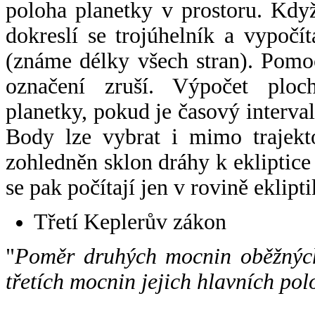
poloha planetky v prostoru. Kdy
dokreslí se trojúhelník a vypoč
(známe délky všech stran). Pomo
označení zruší. Výpočet ploch
planetky, pokud je časový interval
Body lze vybrat i mimo trajekto
zohledněn sklon dráhy k ekliptice
se pak počítají jen v rovině eklipti
Třetí Keplerův zákon
"
Poměr druhých mocnin oběžných
třetích mocnin jejich hlavních pol