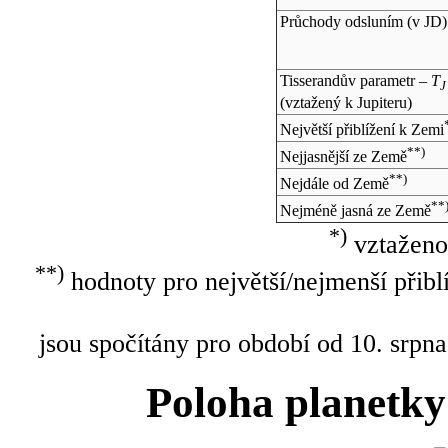
Průchody odsluním (v
JD
)
Tisserandův parametr –
T
J
(vztažený k Jupiteru)
Největší přiblížení k Zemi
**)
Nejjasnější ze Země
**)
Nejdále od Země
**
Nejméně jasná ze Země
*)
vztaženo
**)
hodnoty pro největší/nejmenší přibl
jsou spočítány pro období od 10. srpna
Poloha planetky