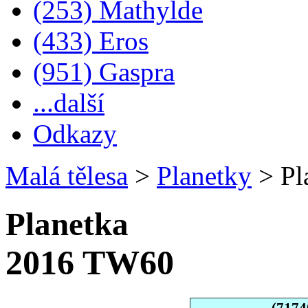
(253) Mathylde
(433) Eros
(951) Gaspra
...další
Odkazy
Malá tělesa
>
Planetky
>
Pl
Planetka
2016 TW60
(7174