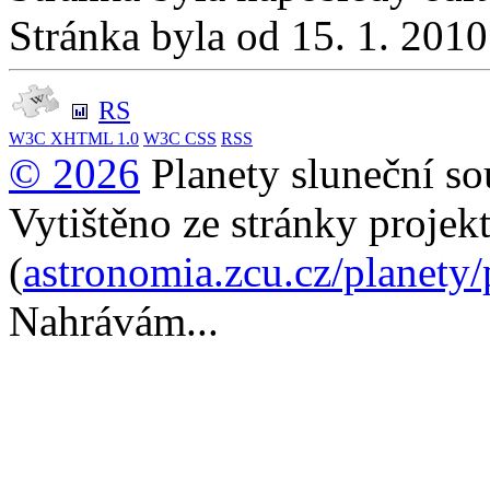
Stránka byla od 15. 1. 201
RS
W3C
XHTML 1.0
W3C
CSS
RSS
© 2026
Planety sluneční so
Vytištěno ze stránky projek
(
astronomia.zcu.cz/planety
Nahrávám...