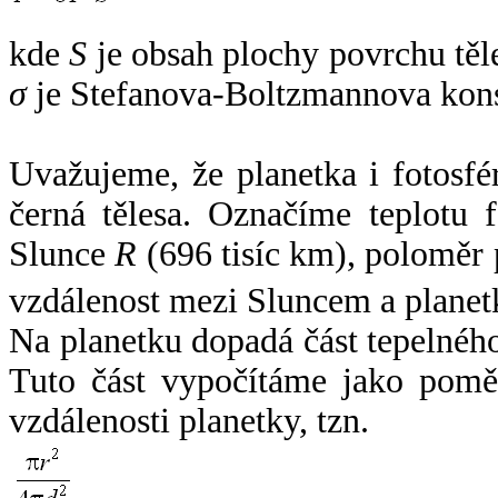
kde
S
je obsah plochy povrchu těl
σ
je Stefanova-Boltzmannova kons
Uvažujeme, že planetka i fotosfér
černá tělesa. Označíme teplotu 
Slunce
R
(696 tisíc km), poloměr
vzdálenost mezi Sluncem a plane
Na planetku dopadá část tepelnéh
Tuto část vypočítáme jako pomě
vzdálenosti planetky, tzn.