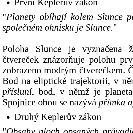
První Keplerův zákon
"
Planety obíhají kolem Slunce p
společném ohnisku je Slunce.
"
Poloha Slunce je vyznačena 
čtvereček znázorňuje polohu pr
zobrazeno modrým čtverečkem. Če
Bod na eliptické trajektorii, v n
přísluní
, bod, v němž je planet
Spojnice obou se nazývá
přímka a
Druhý Keplerův zákon
"
Obsahy ploch opsaných průvodič