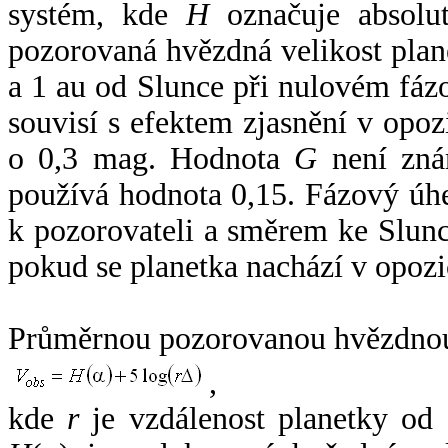
systém, kde
H
označuje absolut
pozorovaná hvězdná velikost plan
a 1 au od Slunce při nulovém fá
souvisí s efektem zjasnění v opoz
o 0,3 mag. Hodnota
G
není zná
používá hodnota 0,15. Fázový úh
k pozorovateli a směrem ke Slunc
pokud se planetka nachází v opozi
Průměrnou pozorovanou hvězdnou 
,
kde
r
je vzdálenost planetky od