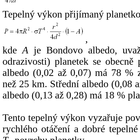
Tepelný výkon přijímaný planetko
,
kde
A
je Bondovo albedo, uvaž
odrazivosti) planetek se obecně
albedo (0,02 až 0,07) má 78 % z
než 25 km. Střední albedo (0,08 
albedo (0,13 až 0,28) má 18 % pla
Tento tepelný výkon vyzařuje po
rychlého otáčení a dobré tepelné