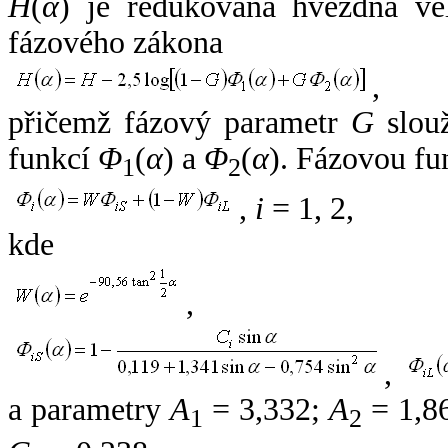
H
(
α
) je redukovaná hvězdná vel
fázového zákona
,
přičemž fázový parametr
G
slouž
funkcí
Φ
(
α
) a
Φ
(
α
). Fázovou fu
1
2
,
i
= 1, 2,
kde
,
,
a parametry
A
= 3,332;
A
= 1,8
1
2