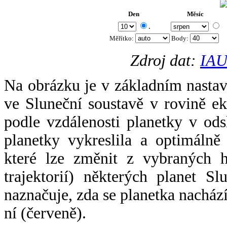
Den
Měsíc
.
Měřítko:
Body
:
Zdroj dat:
IAU
Na obrázku je v základním nastav
ve Sluneční soustavě v rovině ek
podle vzdálenosti planetky v odsl
planetky vykreslila a optimálně
které lze změnit z vybraných h
trajektorií) některých planet Sl
naznačuje, zda se planetka nacház
ní (červeně).