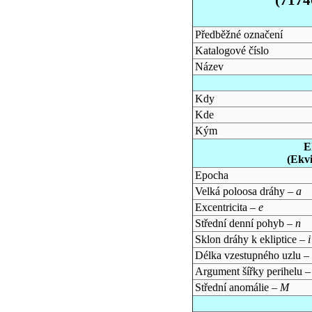
Předběžné označení
Katalogové číslo
Název
Kdy
Kde
Kým
E
(Ekv
Epocha
Velká poloosa dráhy –
a
Excentricita –
e
Střední denní pohyb –
n
Sklon dráhy k ekliptice –
i
Délka vzestupného uzlu –
Argument šířky perihelu 
Střední anomálie –
M