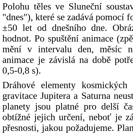
Polohu těles ve Sluneční sousta
"dnes"), které se zadává pomocí 
±50 let od dnešního dne. Obráz
hodnot. Po spuštění animace (zpě
mění v intervalu den, měsíc ne
animace je závislá na době potř
0,5-0,8 s).
Dráhové elementy kosmických t
gravitace Jupitera a Saturna neu
planety jsou platné pro delší č
obtížné jejich určení, neboť je 
přesnosti, jakou požadujeme. Pla