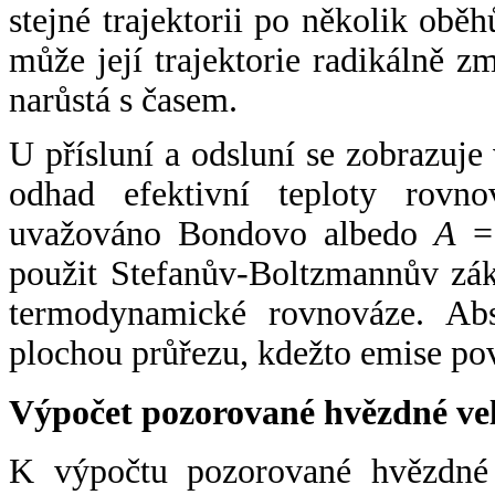
stejné trajektorii po několik oběh
může její trajektorie radikálně zm
narůstá s časem.
U přísluní a odsluní se zobrazuje
odhad efektivní teploty rovno
uvažováno Bondovo albedo
A
= 
použit Stefanův-Boltzmannův zák
termodynamické rovnováze. Abs
plochou průřezu, kdežto emise po
Výpočet pozorované hvězdné ve
K výpočtu pozorované hvězdné v