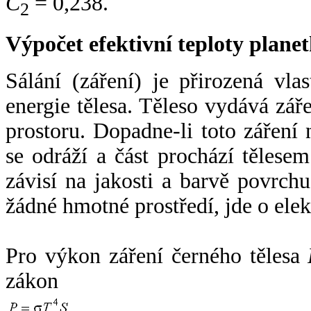
C
= 0,238.
2
Výpočet efektivní teploty plan
Sálání (záření) je přirozená vla
energie tělesa. Těleso vydává zá
prostoru. Dopadne-li toto záření n
se odráží a část prochází tělesem
závisí na jakosti a barvě povrch
žádné hmotné prostředí, jde o ele
Pro výkon záření černého tělesa
zákon