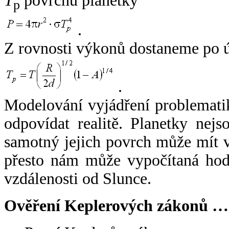
T
povrchu planetky
p
.
Z rovnosti výkonů dostaneme po 
.
Modelování vyjádření problemati
odpovídat realitě. Planetky nejso
samotný jejich povrch může mít v
přesto nám může vypočítaná hodn
vzdálenosti od Slunce.
Ověření Keplerových zákonů …