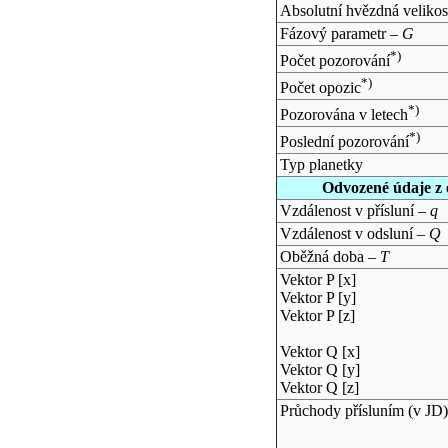
Absolutní hvězdná velikos
Fázový parametr –
G
*)
Počet pozorování
*)
Počet opozic
*)
Pozorována v letech
*)
Poslední pozorování
Typ planetky
Odvozené údaje z 
Vzdálenost v přísluní –
q
Vzdálenost v odsluní –
Q
Oběžná doba –
T
Vektor P [x]
Vektor P [y]
Vektor P [z]
Vektor Q [x]
Vektor Q [y]
Vektor Q [z]
Průchody přísluním (v
JD
)