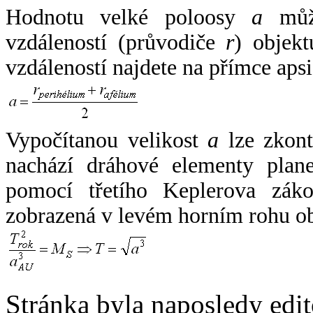
Hodnotu velké poloosy
a
může
vzdáleností (průvodiče
r
) objekt
vzdáleností najdete na přímce apsi
Vypočítanou velikost
a
lze zkont
nachází dráhové elementy plane
pomocí třetího Keplerova zák
zobrazená v levém horním rohu o
Stránka byla naposledy edi