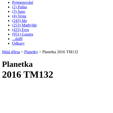
Pojmenování
(2) Pallas
(3) Juno
(4) Vesta
(243) Ida
(253) Mathylde
(433) Eros
(951) Gaspra
...další
Odkazy
Malá tělesa
>
Planetky
>
Planetka 2016 TM132
Planetka
2016 TM132