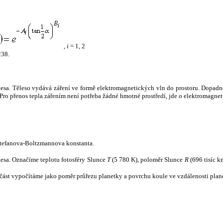
,
i
= 1, 2
238.
tělesa. Těleso vydává záření ve formě elektromagnetických vln do prostoru. Dopadne-l
u. Pro přenos tepla zářením není potřeba žádné hmotné prostředí, jde o elektromagnet
tefanova-Boltzmannova konstanta.
tělesa. Označíme teplotu fotosféry Slunce
T
(5 780 K), poloměr Slunce
R
(696 tisíc k
část vypočítáme jako poměr průřezu planetky a povrchu koule ve vzdálenosti plane