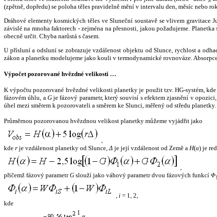
(zpětně, dopředu) se poloha těles pravidelně mění v intervalu den, měsíc nebo ro
Dráhové elementy kosmických těles ve Sluneční soustavě se vlivem gravitace Jup
závislé na mnoha faktorech - zejména na přesnosti, jakou požadujeme. Planetka se
obecně určit. Chyba narůstá s časem.
U přísluní a odsluní se zobrazuje vzdálenost objektu od Slunce, rychlost a od
zákon a planetku modelujeme jako kouli v termodynamické rovnováze. Absorpce 
Výpočet pozorované hvězdné velikosti …
K výpočtu pozorované hvězdné velikosti planetky je použit tzv. HG-systém, kd
fázovém úhlu, a
G
je fázový parametr, který souvisí s efektem zjasnění v opozic
úhel mezi směrem k pozorovateli a směrem ke Slunci, měřený od středu planetky. 
Průměrnou pozorovanou hvězdnou velikost planetky můžeme vyjádřit jako
,
kde
r
je vzdálenost planetky od Slunce,
Δ
je její vzdálenost od Země a
H
(
α
) je r
,
přičemž fázový parametr
G
slouží jako váhový parametr dvou fázových funkcí
Φ
,
i
= 1, 2,
kde