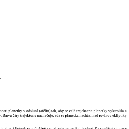
e
i planetky v odsluní (aféliu) tak, aby se celá trajektorie planetky vykreslila a
. Barva čáry trajektorie naznačuje, zda se planetka nachází nad rovinou ekliptiky
ního dne. Obrázek se průběžně aktualizuje po zadání hodnot. Po spuštění animace