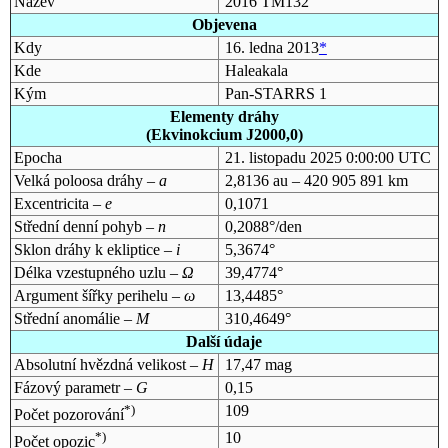
Název
2016 TM132
Objevena
Kdy
16. ledna 2013
*
Kde
Haleakala
Kým
Pan-STARRS 1
Elementy dráhy
(Ekvinokcium J2000,0)
Epocha
21. listopadu 2025 0:00:00 UTC
Velká poloosa dráhy –
a
2,8136 au – 420 905 891 km
Excentricita –
e
0,1071
Střední denní pohyb –
n
0,2088°/den
Sklon dráhy k ekliptice –
i
5,3674°
Délka vzestupného uzlu –
Ω
39,4774°
Argument šířky perihelu –
ω
13,4485°
Střední anomálie –
M
310,4649°
Další údaje
Absolutní hvězdná velikost –
H
17,47 mag
Fázový parametr –
G
0,15
*)
109
Počet pozorování
*)
10
Počet opozic