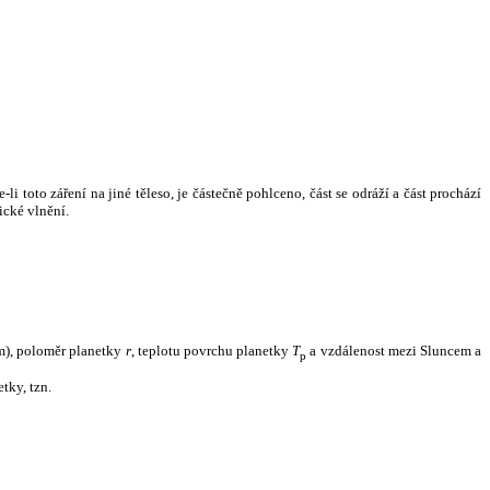
i toto záření na jiné těleso, je částečně pohlceno, část se odráží a část prochází
ické vlnění.
m), poloměr planetky
r
, teplotu povrchu planetky
T
a vzdálenost mezi Sluncem a
p
tky, tzn.