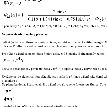
,
,
a parametry
A
= 3,332;
A
= 1,862;
B
= 0,631;
B
= 1,218;
C
= 0,986 a
C
= 0,
1
2
1
2
1
2
Výpočet efektivní teploty planetky …
Sálání (záření) je přirozená vlastnost těles, souvisí se změnami vnitřní energie 
tělesem. Pohltivost a odrazivost záření u tělesa závisí na jakosti a barvě povrch
Pro výkon záření černého tělesa
P
platí upravený Stefanův-Boltzmannův zákon
2
kde
S
je obsah plochy povrchu tělesa v m
,
T
je teplota tělesa v kelvinech a
σ
je S
Uvažujeme, že planetka i fotosféra Slunce vysílají i přijímají záření jako černá 
planetkou
d
.
Na planetku dopadá část tepelného záření vyzařovaného fotosférou Slunce. Tuto 
Tepelný výkon přijímaný planetkou od fotosféry Slunce je