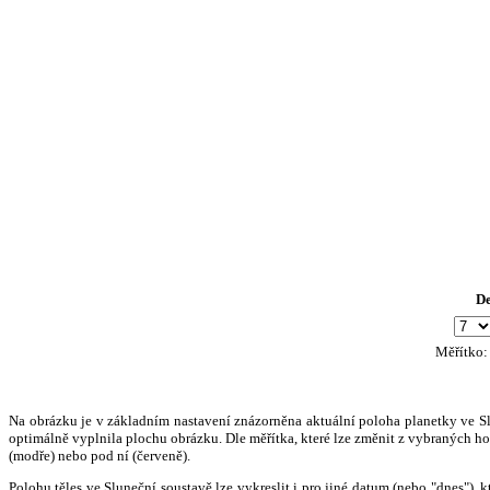
D
Měřítko
Na obrázku je v základním nastavení znázorněna aktuální poloha planetky ve Slun
optimálně vyplnila plochu obrázku. Dle měřítka, které lze změnit z vybraných hod
(modře) nebo pod ní (červeně).
Polohu těles ve Sluneční soustavě lze vykreslit i pro jiné datum (nebo "dnes")