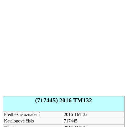
(717445) 2016 TM132
Předběžné označení
2016 TM132
Katalogové číslo
717445