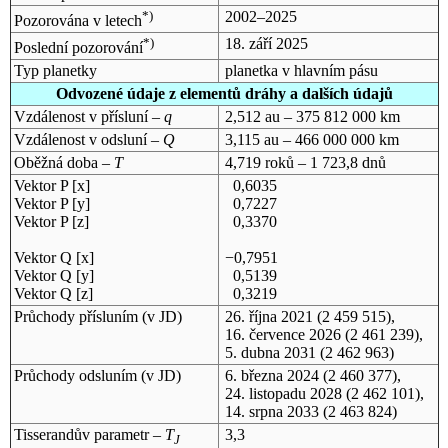
*)
2002–2025
Pozorována v letech
*)
18. září 2025
Poslední pozorování
Typ planetky
planetka v hlavním pásu
Odvozené údaje z elementů dráhy a dalších údajů
Vzdálenost v přísluní –
q
2,512 au – 375 812 000 km
Vzdálenost v odsluní –
Q
3,115 au – 466 000 000 km
Oběžná doba –
T
4,719 roků – 1 723,8 dnů
Vektor P [x]
0,6035
Vektor P [y]
0,7227
Vektor P [z]
0,3370
Vektor Q [x]
−0,7951
Vektor Q [y]
0,5139
Vektor Q [z]
0,3219
Průchody přísluním (v
JD
)
26. října 2021
(2 459 515),
16. července 2026
(2 461 239),
5. dubna 2031
(2 462 963)
Průchody odsluním (v
JD
)
6. března 2024
(2 460 377),
24. listopadu 2028
(2 462 101),
14. srpna 2033
(2 463 824)
Tisserandův parametr –
T
3,3
J