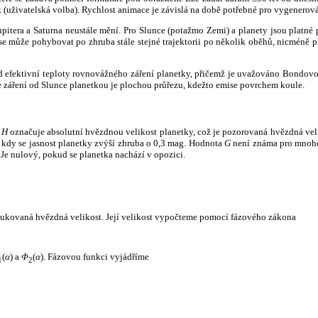
k (uživatelská volba). Rychlost animace je závislá na době potřebné pro vygenerová
itera a Saturna neustále mění. Pro Slunce (potažmo Zemi) a planety jsou platné p
 může pohybovat po zhruba stále stejné trajektorii po několik oběhů, nicméně při p
had efektivní teploty rovnovážného záření planetky, přičemž je uvažováno Bondov
záření od Slunce planetkou je plochou průřezu, kdežto emise povrchem koule.
e
H
označuje absolutní hvězdnou velikost planetky, což je pozorovaná hvězdná veli
i, kdy se jasnost planetky zvýší zhruba o 0,3 mag. Hodnota
G
není známa pro mnoho 
Je nulový, pokud se planetka nachází v opozici.
edukovaná hvězdná velikost. Její velikost vypočteme pomocí fázového zákona
(
α
) a
Φ
(
α
). Fázovou funkci vyjádříme
1
2