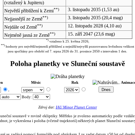
(vztažený k Jupiteru)
**)
3. listopadu 2035
(1,53 au)
Největší přiblížení k Zemi
**)
3. listopadu 2035
(20,4 mag)
Nejjasnější ze Země
**)
12. listopadu 2028
(4,10 au)
Nejdále od Země
**)
15. září 2047
(23,6 mag)
Nejméně jasná ze Země
*)
vztaženo k 25. května 2026;
**)
hodnoty pro největší/nejmenší přiblížení a nejnižší/nejvyšší pozorovanou hvězdnou velikost
jsou spočítány pro období od 7. srpna 2026 do 31. prosince 2050 s intervalem 1 den.
Poloha planetky ve Sluneční soustavě
en
Měsíc
Rok
Animac
.
:
Body
:
Zdroj dat:
IAU Minor Planet Center
eční soustavě v rovině ekliptiky. Měřítko je zvoleno automaticky podle vzdálenost
not, je vykreslena i poloha (včetně trajektorií) některých planet Sluneční soustavy
, které se zadává pomocí formuláře pod obrázkem. Lze zadat datum ±50 let od dneš