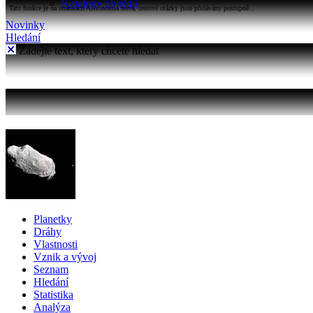
Katalogy objektů
Tato funkce je na stránkách Astronomia nová, testové otázky jsou přidávány postupně...
Novinky
Hledání
Zadejte text, který chcete hledat
Planetky
Dráhy
Vlastnosti
Vznik a vývoj
Seznam
Hledání
Statistika
Analýza