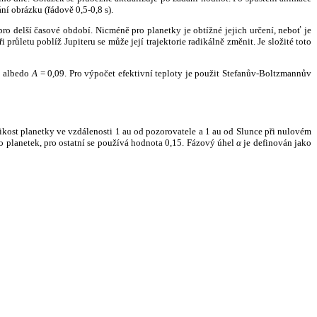
ní obrázku (řádově 0,5-0,8 s).
ro delší časové období. Nicméně pro planetky je obtížné jejich určení, neboť je
růletu poblíž Jupiteru se může její trajektorie radikálně změnit. Je složité toto
o albedo
A
= 0,09. Pro výpočet efektivní teploty je použit Stefanův-Boltzmannův
kost planetky ve vzdálenosti 1 au od pozorovatele a 1 au od Slunce při nulovém
planetek, pro ostatní se používá hodnota 0,15. Fázový úhel
α
je definován jako