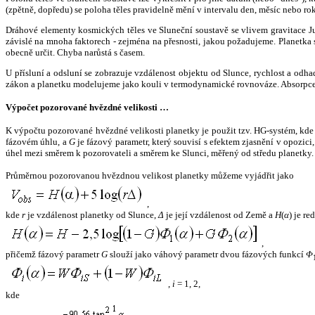
(zpětně, dopředu) se poloha těles pravidelně mění v intervalu den, měsíc nebo ro
Dráhové elementy kosmických těles ve Sluneční soustavě se vlivem gravitace Jup
závislé na mnoha faktorech - zejména na přesnosti, jakou požadujeme. Planetka se
obecně určit. Chyba narůstá s časem.
U přísluní a odsluní se zobrazuje vzdálenost objektu od Slunce, rychlost a od
zákon a planetku modelujeme jako kouli v termodynamické rovnováze. Absorpce 
Výpočet pozorované hvězdné velikosti …
K výpočtu pozorované hvězdné velikosti planetky je použit tzv. HG-systém, kd
fázovém úhlu, a
G
je fázový parametr, který souvisí s efektem zjasnění v opozic
úhel mezi směrem k pozorovateli a směrem ke Slunci, měřený od středu planetky. 
Průměrnou pozorovanou hvězdnou velikost planetky můžeme vyjádřit jako
,
kde
r
je vzdálenost planetky od Slunce,
Δ
je její vzdálenost od Země a
H
(
α
) je r
,
přičemž fázový parametr
G
slouží jako váhový parametr dvou fázových funkcí
Φ
,
i
= 1, 2,
kde