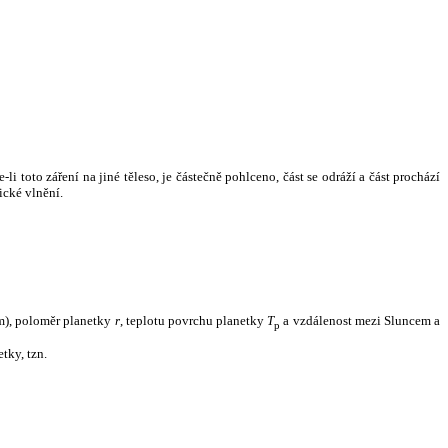
i toto záření na jiné těleso, je částečně pohlceno, část se odráží a část prochází
ické vlnění.
m), poloměr planetky
r
, teplotu povrchu planetky
T
a vzdálenost mezi Sluncem a
p
tky, tzn.