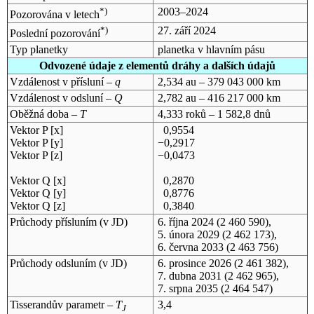
*)
2003–2024
Pozorována v letech
*)
27. září 2024
Poslední pozorování
Typ planetky
planetka v hlavním pásu
Odvozené údaje z elementů dráhy a dalších údajů
Vzdálenost v přísluní –
q
2,534 au – 379 043 000 km
Vzdálenost v odsluní –
Q
2,782 au – 416 217 000 km
Oběžná doba –
T
4,333 roků – 1 582,8 dnů
Vektor P [x]
0,9554
Vektor P [y]
−0,2917
Vektor P [z]
−0,0473
Vektor Q [x]
0,2870
Vektor Q [y]
0,8776
Vektor Q [z]
0,3840
Průchody přísluním (v
JD
)
6. října 2024
(2 460 590),
5. února 2029
(2 462 173),
6. června 2033
(2 463 756)
Průchody odsluním (v
JD
)
6. prosince 2026
(2 461 382),
7. dubna 2031
(2 462 965),
7. srpna 2035
(2 464 547)
Tisserandův parametr –
T
3,4
J