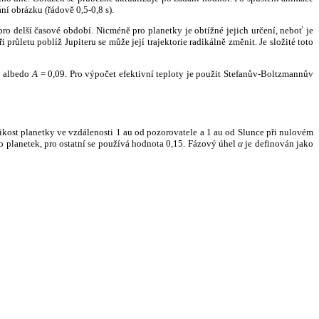
ní obrázku (řádově 0,5-0,8 s).
ro delší časové období. Nicméně pro planetky je obtížné jejich určení, neboť je
růletu poblíž Jupiteru se může její trajektorie radikálně změnit. Je složité toto
o albedo
A
= 0,09. Pro výpočet efektivní teploty je použit Stefanův-Boltzmannův
kost planetky ve vzdálenosti 1 au od pozorovatele a 1 au od Slunce při nulovém
planetek, pro ostatní se používá hodnota 0,15. Fázový úhel
α
je definován jako