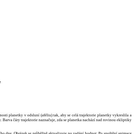
e
i planetky v odsluní (aféliu) tak, aby se celá trajektorie planetky vykreslila a
. Barva čáry trajektorie naznačuje, zda se planetka nachází nad rovinou ekliptiky
ního dne. Obrázek se průběžně aktualizuje po zadání hodnot. Po spuštění animace