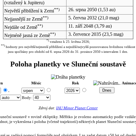
(vztažený k Jupiteru)
**)
26. srpna 2050
(1,53 au)
Největší přiblížení k Zemi
**)
5. června 2032
(21,0 mag)
Nejjasnější ze Země
**)
11. září 2048
(3,79 au)
Nejdále od Země
**)
3. července 2035
(23,5 mag)
Nejméně jasná ze Země
*)
vztaženo k 25. května 2026;
**)
hodnoty pro největší/nejmenší přiblížení a nejnižší/nejvyšší pozorovanou hvězdnou velikost
jsou spočítány pro období od 6. srpna 2026 do 31. prosince 2050 s intervalem 1 den.
Poloha planetky ve Sluneční soustavě
en
Měsíc
Rok
Animac
.
:
Body
:
Zdroj dat:
IAU Minor Planet Center
eční soustavě v rovině ekliptiky. Měřítko je zvoleno automaticky podle vzdálenost
not, je vykreslena i poloha (včetně trajektorií) některých planet Sluneční soustavy
, které se zadává pomocí formuláře pod obrázkem. Lze zadat datum ±50 let od dneš