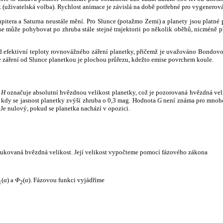
k (uživatelská volba). Rychlost animace je závislá na době potřebné pro vygenerová
itera a Saturna neustále mění. Pro Slunce (potažmo Zemi) a planety jsou platné p
 může pohybovat po zhruba stále stejné trajektorii po několik oběhů, nicméně při p
had efektivní teploty rovnovážného záření planetky, přičemž je uvažováno Bondov
záření od Slunce planetkou je plochou průřezu, kdežto emise povrchem koule.
e
H
označuje absolutní hvězdnou velikost planetky, což je pozorovaná hvězdná veli
i, kdy se jasnost planetky zvýší zhruba o 0,3 mag. Hodnota
G
není známa pro mnoho 
Je nulový, pokud se planetka nachází v opozici.
edukovaná hvězdná velikost. Její velikost vypočteme pomocí fázového zákona
(
α
) a
Φ
(
α
). Fázovou funkci vyjádříme
1
2