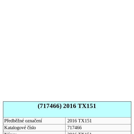
(717466) 2016 TX151
Předběžné označení
2016 TX151
Katalogové číslo
717466