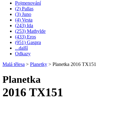
Pojmenování
(2) Pallas
(3) Juno
(4) Vesta
(243) Ida
(253) Mathylde
(433) Eros
(951) Gaspra
...další
Odkazy
Malá tělesa
>
Planetky
>
Planetka 2016 TX151
Planetka
2016 TX151