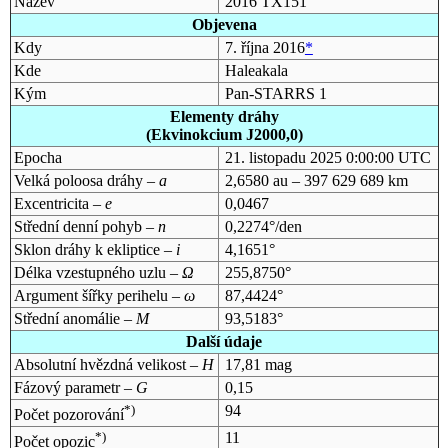
Název
2016 TX151
Objevena
Kdy
7. října 2016
*
Kde
Haleakala
Kým
Pan-STARRS 1
Elementy dráhy
(Ekvinokcium J2000,0)
Epocha
21. listopadu 2025 0:00:00 UTC
Velká poloosa dráhy –
a
2,6580 au – 397 629 689 km
Excentricita –
e
0,0467
Střední denní pohyb –
n
0,2274°/den
Sklon dráhy k ekliptice –
i
4,1651°
Délka vzestupného uzlu –
Ω
255,8750°
Argument šířky perihelu –
ω
87,4424°
Střední anomálie –
M
93,5183°
Další údaje
Absolutní hvězdná velikost –
H
17,81 mag
Fázový parametr –
G
0,15
*)
94
Počet pozorování
*)
11
Počet opozic