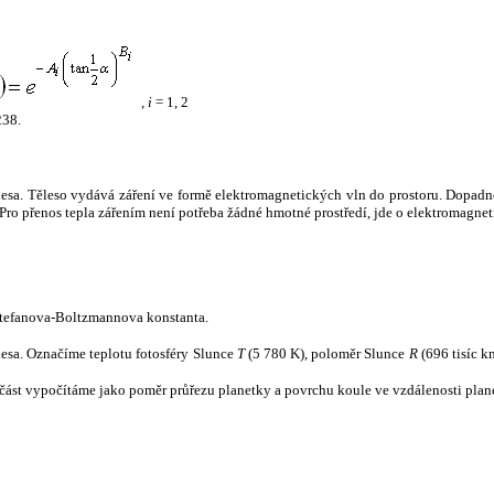
,
i
= 1, 2
238.
tělesa. Těleso vydává záření ve formě elektromagnetických vln do prostoru. Dopadne-l
u. Pro přenos tepla zářením není potřeba žádné hmotné prostředí, jde o elektromagnet
tefanova-Boltzmannova konstanta.
tělesa. Označíme teplotu fotosféry Slunce
T
(5 780 K), poloměr Slunce
R
(696 tisíc k
část vypočítáme jako poměr průřezu planetky a povrchu koule ve vzdálenosti plane