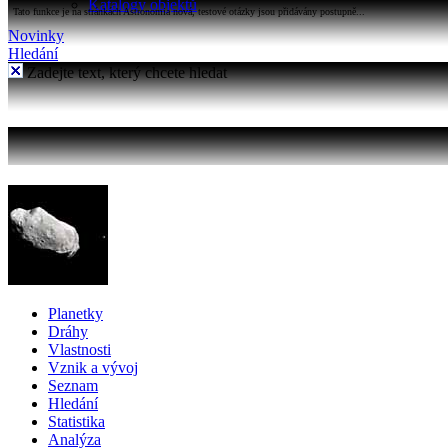
Katalogy objektů
Tato funkce je na stránkách Astronomia nová, testové otázky jsou přidávány postupně...
Novinky
Hledání
Zadejte text, který chcete hledat
Planetky
Dráhy
Vlastnosti
Vznik a vývoj
Seznam
Hledání
Statistika
Analýza