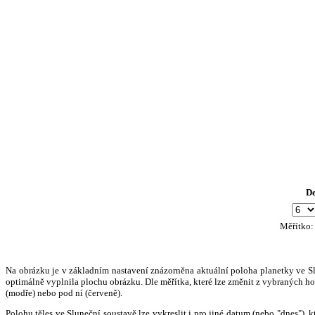
D
Měřítko
Na obrázku je v základním nastavení znázorněna aktuální poloha planetky ve Slun
optimálně vyplnila plochu obrázku. Dle měřítka, které lze změnit z vybraných hod
(modře) nebo pod ní (červeně).
Polohu těles ve Sluneční soustavě lze vykreslit i pro jiné datum (nebo "dnes")