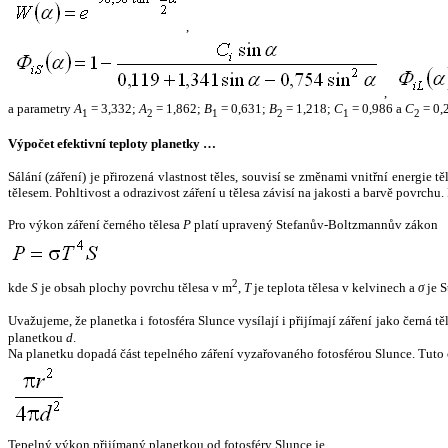
,
,
a parametry
A
= 3,332;
A
= 1,862;
B
= 0,631;
B
= 1,218;
C
= 0,986 a
C
= 0,
1
2
1
2
1
2
Výpočet efektivní teploty planetky …
Sálání (záření) je přirozená vlastnost těles, souvisí se změnami vnitřní energie 
tělesem. Pohltivost a odrazivost záření u tělesa závisí na jakosti a barvě povrch
Pro výkon záření černého tělesa
P
platí upravený Stefanův-Boltzmannův zákon
2
kde
S
je obsah plochy povrchu tělesa v m
,
T
je teplota tělesa v kelvinech a
σ
je S
Uvažujeme, že planetka i fotosféra Slunce vysílají i přijímají záření jako černá 
planetkou
d
.
Na planetku dopadá část tepelného záření vyzařovaného fotosférou Slunce. Tuto 
Tepelný výkon přijímaný planetkou od fotosféry Slunce je