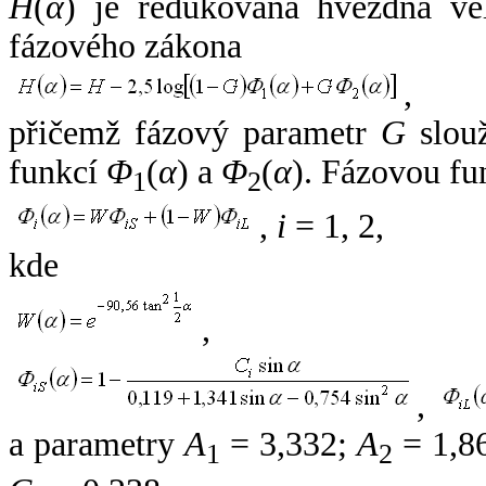
H
(
α
) je redukovaná hvězdná vel
fázového zákona
,
přičemž fázový parametr
G
slouž
funkcí
Φ
(
α
) a
Φ
(
α
). Fázovou fu
1
2
,
i
= 1, 2,
kde
,
,
a parametry
A
= 3,332;
A
= 1,8
1
2