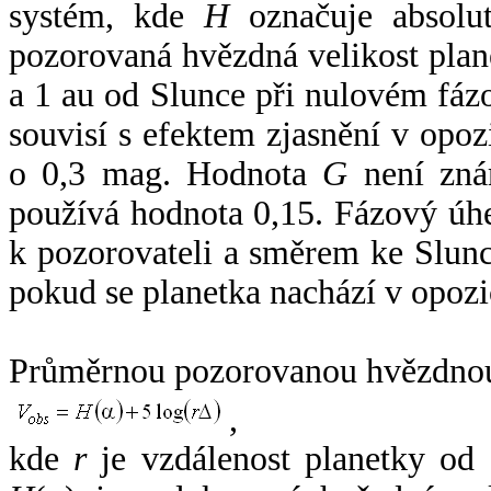
systém, kde
H
označuje absolut
pozorovaná hvězdná velikost plan
a 1 au od Slunce při nulovém fá
souvisí s efektem zjasnění v opoz
o 0,3 mag. Hodnota
G
není zná
používá hodnota 0,15. Fázový úh
k pozorovateli a směrem ke Slunc
pokud se planetka nachází v opozi
Průměrnou pozorovanou hvězdnou 
,
kde
r
je vzdálenost planetky od