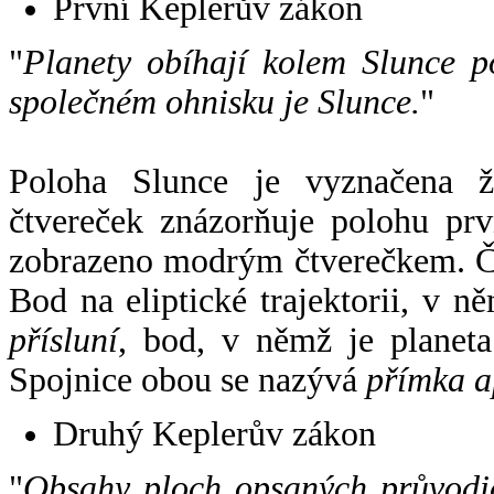
První Keplerův zákon
"
Planety obíhají kolem Slunce p
společném ohnisku je Slunce.
"
Poloha Slunce je vyznačena 
čtvereček znázorňuje polohu pr
zobrazeno modrým čtverečkem. Če
Bod na eliptické trajektorii, v n
přísluní
, bod, v němž je planet
Spojnice obou se nazývá
přímka a
Druhý Keplerův zákon
"
Obsahy ploch opsaných průvodič