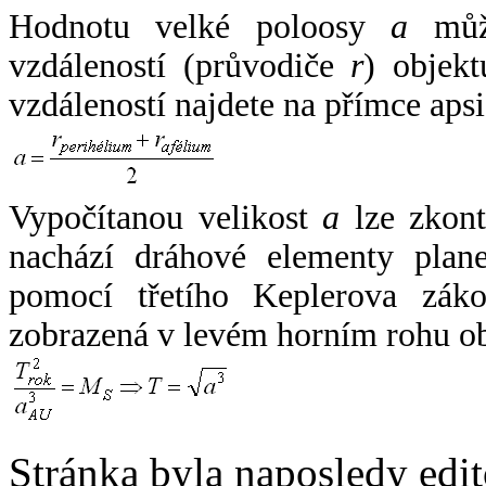
Hodnotu velké poloosy
a
může
vzdáleností (průvodiče
r
) objekt
vzdáleností najdete na přímce apsi
Vypočítanou velikost
a
lze zkont
nachází dráhové elementy plane
pomocí třetího Keplerova zák
zobrazená v levém horním rohu o
Stránka byla naposledy edi