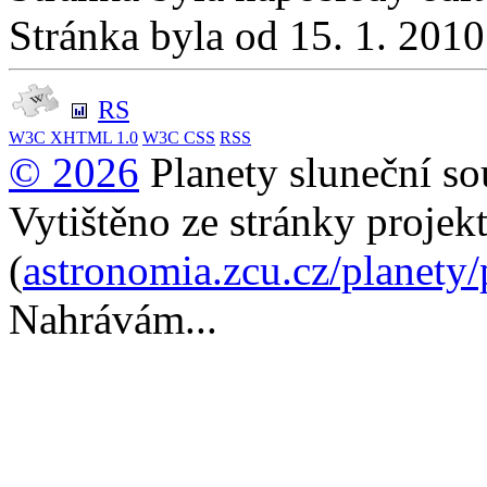
Stránka byla od 15. 1. 201
RS
W3C
XHTML 1.0
W3C
CSS
RSS
© 2026
Planety sluneční so
Vytištěno ze stránky projek
(
astronomia.zcu.cz/planety
Nahrávám...