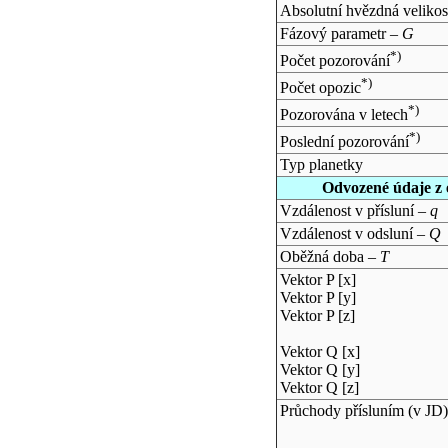
Absolutní hvězdná velikos
Fázový parametr –
G
*)
Počet pozorování
*)
Počet opozic
*)
Pozorována v letech
*)
Poslední pozorování
Typ planetky
Odvozené údaje z 
Vzdálenost v přísluní –
q
Vzdálenost v odsluní –
Q
Oběžná doba –
T
Vektor P [x]
Vektor P [y]
Vektor P [z]
Vektor Q [x]
Vektor Q [y]
Vektor Q [z]
Průchody přísluním (v
JD
)