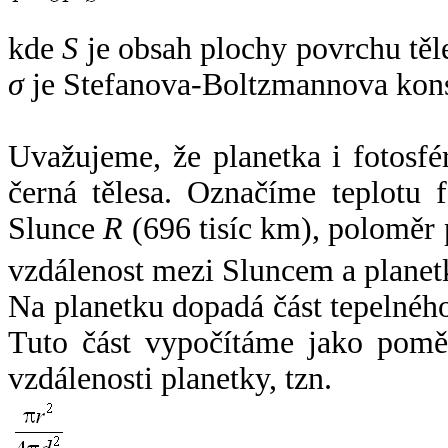
kde
S
je obsah plochy povrchu těl
σ
je Stefanova-Boltzmannova kons
Uvažujeme, že planetka i fotosfér
černá tělesa. Označíme teplotu 
Slunce
R
(696 tisíc km), poloměr
vzdálenost mezi Sluncem a plane
Na planetku dopadá část tepelnéh
Tuto část vypočítáme jako pomě
vzdálenosti planetky, tzn.