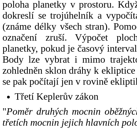
poloha planetky v prostoru. Kdy
dokreslí se trojúhelník a vypoč
(známe délky všech stran). Pomo
označení zruší. Výpočet ploch
planetky, pokud je časový interval
Body lze vybrat i mimo trajekto
zohledněn sklon dráhy k ekliptice
se pak počítají jen v rovině eklipti
Třetí Keplerův zákon
"
Poměr druhých mocnin oběžných
třetích mocnin jejich hlavních pol