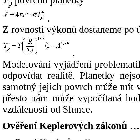
T
povrchu planetky
p
.
Z rovnosti výkonů dostaneme po 
.
Modelování vyjádření problemati
odpovídat realitě. Planetky nejso
samotný jejich povrch může mít v
přesto nám může vypočítaná hodn
vzdálenosti od Slunce.
Ověření Keplerových zákonů …