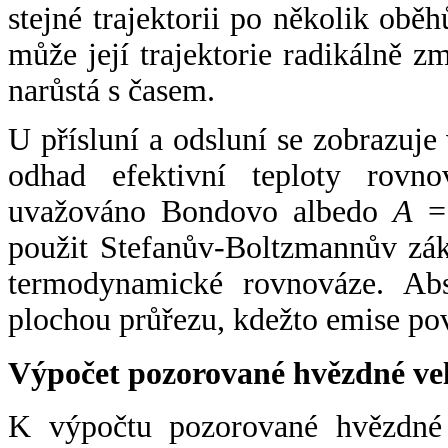
stejné trajektorii po několik oběh
může její trajektorie radikálně zm
narůstá s časem.
U přísluní a odsluní se zobrazuje
odhad efektivní teploty rovno
uvažováno Bondovo albedo
A
= 
použit Stefanův-Boltzmannův zák
termodynamické rovnováze. Abs
plochou průřezu, kdežto emise po
Výpočet pozorované hvězdné ve
K výpočtu pozorované hvězdné v