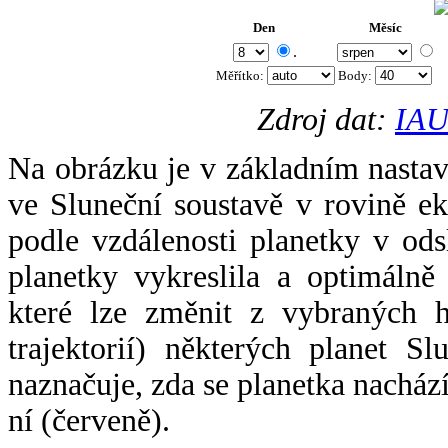
Den
Měsíc
.
Měřítko:
Body
:
Zdroj dat:
IAU
Na obrázku je v základním nastav
ve Sluneční soustavě v rovině ek
podle vzdálenosti planetky v odsl
planetky vykreslila a optimálně
které lze změnit z vybraných h
trajektorií) některých planet Sl
naznačuje, zda se planetka nacház
ní (červeně).