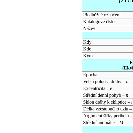
Předběžné označení
Katalogové číslo
Název
Kdy
Kde
Kým
E
(Ekv
Epocha
Velká poloosa dráhy –
a
Excentricita –
e
Střední denní pohyb –
n
Sklon dráhy k ekliptice –
i
Délka vzestupného uzlu –
Argument šířky perihelu 
Střední anomálie –
M