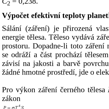
C
= 0,238.
2
Výpočet efektivní teploty plan
Sálání (záření) je přirozená vla
energie tělesa. Těleso vydává zá
prostoru. Dopadne-li toto záření n
se odráží a část prochází tělesem
závisí na jakosti a barvě povrch
žádné hmotné prostředí, jde o ele
Pro výkon záření černého tělesa
zákon