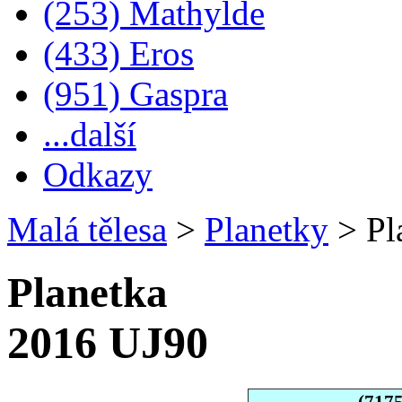
(253) Mathylde
(433) Eros
(951) Gaspra
...další
Odkazy
Malá tělesa
>
Planetky
>
Pl
Planetka
2016 UJ90
(717