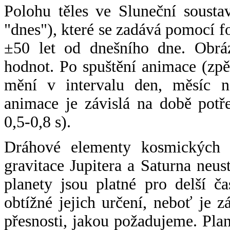
Polohu těles ve Sluneční sousta
"dnes"), které se zadává pomocí 
±50 let od dnešního dne. Obráz
hodnot. Po spuštění animace (zpě
mění v intervalu den, měsíc ne
animace je závislá na době potř
0,5-0,8 s).
Dráhové elementy kosmických t
gravitace Jupitera a Saturna neu
planety jsou platné pro delší č
obtížné jejich určení, neboť je 
přesnosti, jakou požadujeme. Pla