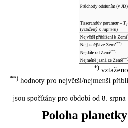
Průchody odsluním (v
JD
)
Tisserandův parametr –
T
J
(vztažený k Jupiteru)
Největší přiblížení k Zemi
**)
Nejjasnější ze Země
**)
Nejdále od Země
**
Nejméně jasná ze Země
*)
vztaženo
**)
hodnoty pro největší/nejmenší přibl
jsou spočítány pro období od 8. srpna
Poloha planetky