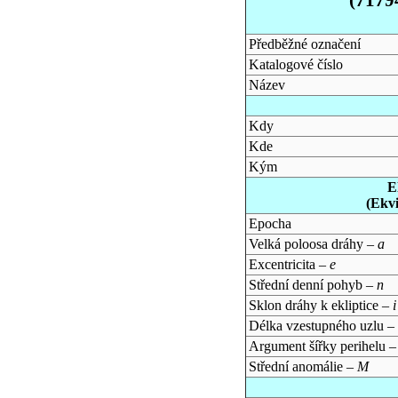
Předběžné označení
Katalogové číslo
Název
Kdy
Kde
Kým
E
(Ekv
Epocha
Velká poloosa dráhy –
a
Excentricita –
e
Střední denní pohyb –
n
Sklon dráhy k ekliptice –
i
Délka vzestupného uzlu –
Argument šířky perihelu 
Střední anomálie –
M