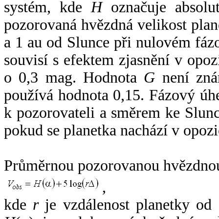
systém, kde
H
označuje absolut
pozorovaná hvězdná velikost plan
a 1 au od Slunce při nulovém fá
souvisí s efektem zjasnění v opoz
o 0,3 mag. Hodnota
G
není zná
používá hodnota 0,15. Fázový úh
k pozorovateli a směrem ke Slunc
pokud se planetka nachází v opozi
Průměrnou pozorovanou hvězdnou 
,
kde
r
je vzdálenost planetky od