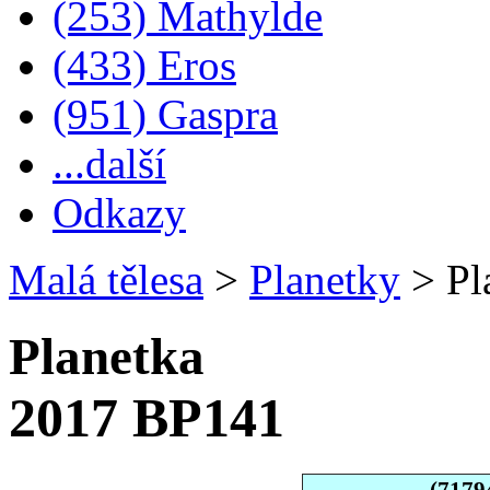
(253) Mathylde
(433) Eros
(951) Gaspra
...další
Odkazy
Malá tělesa
>
Planetky
>
Pl
Planetka
2017 BP141
(7179