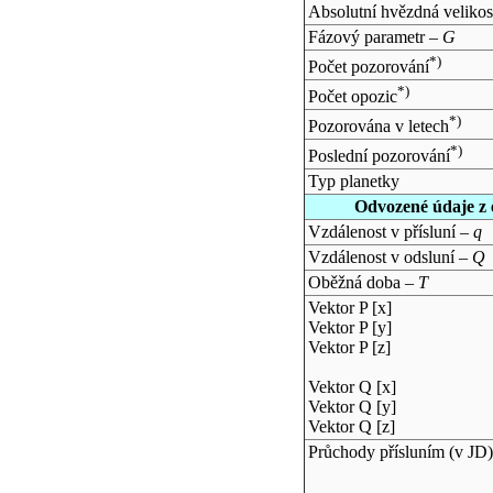
Absolutní hvězdná velikos
Fázový parametr –
G
*)
Počet pozorování
*)
Počet opozic
*)
Pozorována v letech
*)
Poslední pozorování
Typ planetky
Odvozené údaje z 
Vzdálenost v přísluní –
q
Vzdálenost v odsluní –
Q
Oběžná doba –
T
Vektor P [x]
Vektor P [y]
Vektor P [z]
Vektor Q [x]
Vektor Q [y]
Vektor Q [z]
Průchody přísluním (v
JD
)