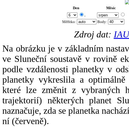
Den
Měsíc
.
Měřítko:
Body
:
Zdroj dat:
IAU
Na obrázku je v základním nastav
ve Sluneční soustavě v rovině ek
podle vzdálenosti planetky v odsl
planetky vykreslila a optimálně
které lze změnit z vybraných h
trajektorií) některých planet Sl
naznačuje, zda se planetka nacház
ní (červeně).