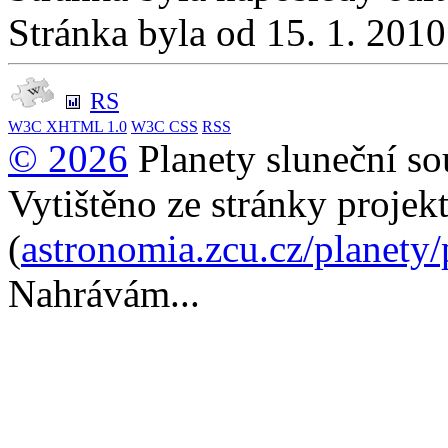
Stránka byla od 15. 1. 201
RS
W3C
XHTML 1.0
W3C
CSS
RSS
© 2026
Planety sluneční so
Vytištěno ze stránky projek
(
astronomia.zcu.cz/planety
Nahrávám...