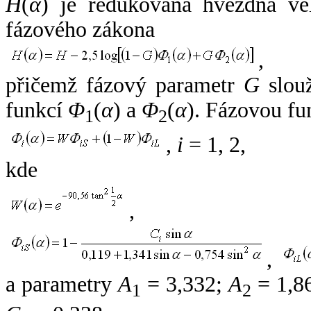
H
(
α
) je redukovaná hvězdná vel
fázového zákona
,
přičemž fázový parametr
G
slouž
funkcí
Φ
(
α
) a
Φ
(
α
). Fázovou fu
1
2
,
i
= 1, 2,
kde
,
,
a parametry
A
= 3,332;
A
= 1,8
1
2