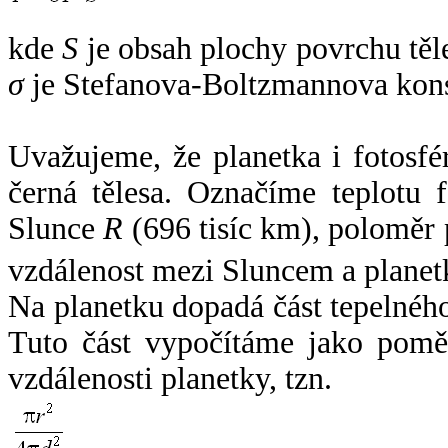
kde
S
je obsah plochy povrchu těl
σ
je Stefanova-Boltzmannova kons
Uvažujeme, že planetka i fotosfér
černá tělesa. Označíme teplotu 
Slunce
R
(696 tisíc km), poloměr
vzdálenost mezi Sluncem a plane
Na planetku dopadá část tepelnéh
Tuto část vypočítáme jako pomě
vzdálenosti planetky, tzn.