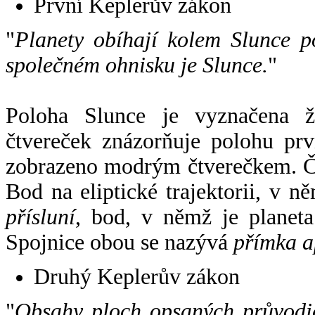
První Keplerův zákon
"
Planety obíhají kolem Slunce p
společném ohnisku je Slunce.
"
Poloha Slunce je vyznačena 
čtvereček znázorňuje polohu pr
zobrazeno modrým čtverečkem. Če
Bod na eliptické trajektorii, v n
přísluní
, bod, v němž je planet
Spojnice obou se nazývá
přímka a
Druhý Keplerův zákon
"
Obsahy ploch opsaných průvodič