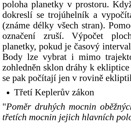
poloha planetky v prostoru. Kdy
dokreslí se trojúhelník a vypoč
(známe délky všech stran). Pomo
označení zruší. Výpočet ploch
planetky, pokud je časový interval
Body lze vybrat i mimo trajekto
zohledněn sklon dráhy k ekliptice
se pak počítají jen v rovině eklipti
Třetí Keplerův zákon
"
Poměr druhých mocnin oběžných
třetích mocnin jejich hlavních pol