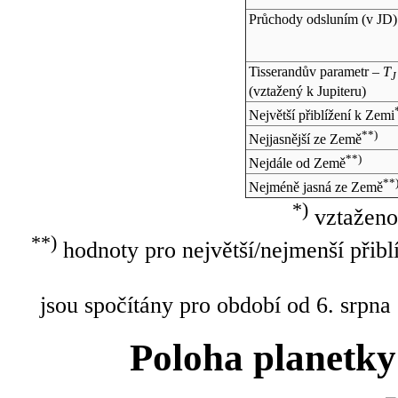
Průchody odsluním (v
JD
)
Tisserandův parametr –
T
J
(vztažený k Jupiteru)
Největší přiblížení k Zemi
**)
Nejjasnější ze Země
**)
Nejdále od Země
**
Nejméně jasná ze Země
*)
vztaženo
**)
hodnoty pro největší/nejmenší přibl
jsou spočítány pro období od 6. srpna
Poloha planetky