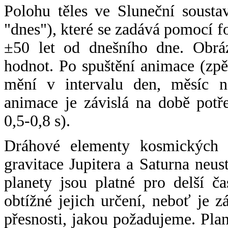
Polohu těles ve Sluneční sousta
"dnes"), které se zadává pomocí 
±50 let od dnešního dne. Obráz
hodnot. Po spuštění animace (zpě
mění v intervalu den, měsíc ne
animace je závislá na době potř
0,5-0,8 s).
Dráhové elementy kosmických t
gravitace Jupitera a Saturna neu
planety jsou platné pro delší č
obtížné jejich určení, neboť je 
přesnosti, jakou požadujeme. Pla