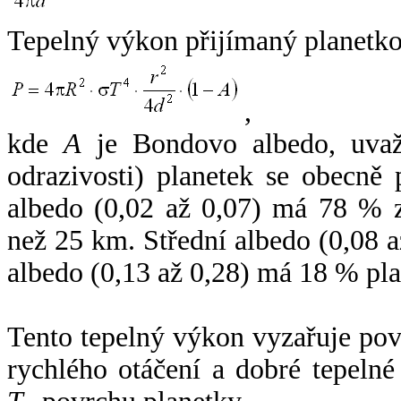
Tepelný výkon přijímaný planetko
,
kde
A
je Bondovo albedo, uvaž
odrazivosti) planetek se obecně
albedo (0,02 až 0,07) má 78 % z
než 25 km. Střední albedo (0,08 
albedo (0,13 až 0,28) má 18 % pla
Tento tepelný výkon vyzařuje po
rychlého otáčení a dobré tepelné