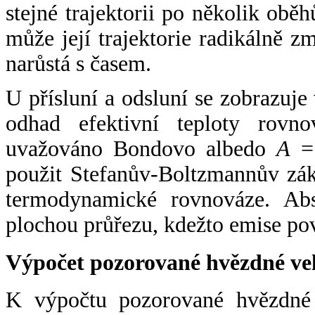
stejné trajektorii po několik oběh
může její trajektorie radikálně zm
narůstá s časem.
U přísluní a odsluní se zobrazuje
odhad efektivní teploty rovno
uvažováno Bondovo albedo
A
= 
použit Stefanův-Boltzmannův zák
termodynamické rovnováze. Abs
plochou průřezu, kdežto emise po
Výpočet pozorované hvězdné ve
K výpočtu pozorované hvězdné v