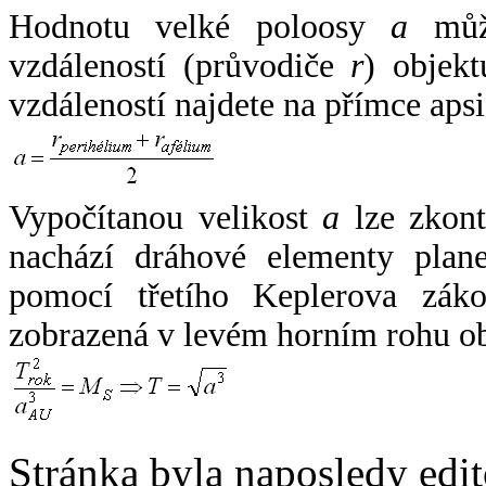
Hodnotu velké poloosy
a
může
vzdáleností (průvodiče
r
) objekt
vzdáleností najdete na přímce apsi
Vypočítanou velikost
a
lze zkont
nachází dráhové elementy plane
pomocí třetího Keplerova zák
zobrazená v levém horním rohu o
Stránka byla naposledy edi