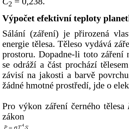
C
= 0,238.
2
Výpočet efektivní teploty plan
Sálání (záření) je přirozená vla
energie tělesa. Těleso vydává zá
prostoru. Dopadne-li toto záření n
se odráží a část prochází tělesem
závisí na jakosti a barvě povrch
žádné hmotné prostředí, jde o ele
Pro výkon záření černého tělesa
zákon