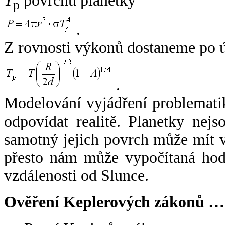
T
povrchu planetky
p
.
Z rovnosti výkonů dostaneme po 
.
Modelování vyjádření problemati
odpovídat realitě. Planetky nejso
samotný jejich povrch může mít v
přesto nám může vypočítaná hodn
vzdálenosti od Slunce.
Ověření Keplerových zákonů …