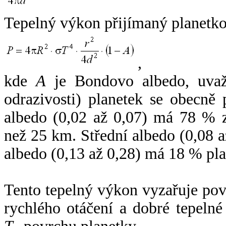
Tepelný výkon přijímaný planetko
,
kde
A
je Bondovo albedo, uvaž
odrazivosti) planetek se obecně
albedo (0,02 až 0,07) má 78 % z
než 25 km. Střední albedo (0,08 
albedo (0,13 až 0,28) má 18 % pla
Tento tepelný výkon vyzařuje po
rychlého otáčení a dobré tepelné