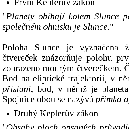
První Keplerův zákon
"
Planety obíhají kolem Slunce p
společném ohnisku je Slunce.
"
Poloha Slunce je vyznačena 
čtvereček znázorňuje polohu pr
zobrazeno modrým čtverečkem. Če
Bod na eliptické trajektorii, v n
přísluní
, bod, v němž je planet
Spojnice obou se nazývá
přímka a
Druhý Keplerův zákon
"
Obsahy ploch opsaných průvodič