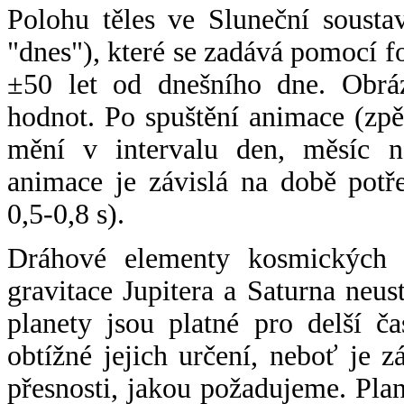
Polohu těles ve Sluneční sousta
"dnes"), které se zadává pomocí 
±50 let od dnešního dne. Obráz
hodnot. Po spuštění animace (zpě
mění v intervalu den, měsíc ne
animace je závislá na době potř
0,5-0,8 s).
Dráhové elementy kosmických t
gravitace Jupitera a Saturna neu
planety jsou platné pro delší č
obtížné jejich určení, neboť je 
přesnosti, jakou požadujeme. Pla