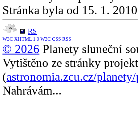
Stránka byla od 15. 1. 201
RS
W3C
XHTML 1.0
W3C
CSS
RSS
© 2026
Planety sluneční so
Vytištěno ze stránky projek
(
astronomia.zcu.cz/planety
Nahrávám...