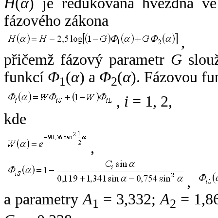
H
(
α
) je redukovaná hvězdná vel
fázového zákona
,
přičemž fázový parametr
G
slouž
funkcí
Φ
(
α
) a
Φ
(
α
). Fázovou fu
1
2
,
i
= 1, 2,
kde
,
,
a parametry
A
= 3,332;
A
= 1,8
1
2