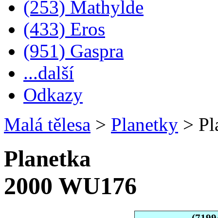
(253) Mathylde
(433) Eros
(951) Gaspra
...další
Odkazy
Malá tělesa
>
Planetky
>
Pl
Planetka
2000 WU176
(7199