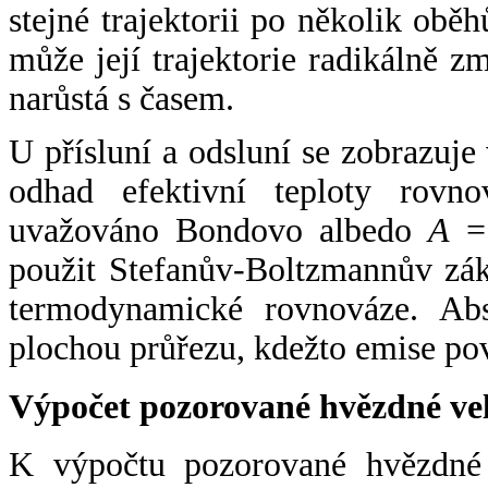
stejné trajektorii po několik oběh
může její trajektorie radikálně zm
narůstá s časem.
U přísluní a odsluní se zobrazuje
odhad efektivní teploty rovno
uvažováno Bondovo albedo
A
= 
použit Stefanův-Boltzmannův zák
termodynamické rovnováze. Abs
plochou průřezu, kdežto emise po
Výpočet pozorované hvězdné ve
K výpočtu pozorované hvězdné v