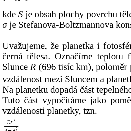
kde
S
je obsah plochy povrchu těl
σ
je Stefanova-Boltzmannova kons
Uvažujeme, že planetka i fotosfér
černá tělesa. Označíme teplotu 
Slunce
R
(696 tisíc km), poloměr
vzdálenost mezi Sluncem a plane
Na planetku dopadá část tepelnéh
Tuto část vypočítáme jako pomě
vzdálenosti planetky, tzn.