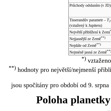
Průchody odsluním (v
JD
)
Tisserandův parametr –
T
J
(vztažený k Jupiteru)
Největší přiblížení k Zemi
**)
Nejjasnější ze Země
**)
Nejdále od Země
**
Nejméně jasná ze Země
*)
vztaženo
**)
hodnoty pro největší/nejmenší přibl
jsou spočítány pro období od 9. srpna
Poloha planetky