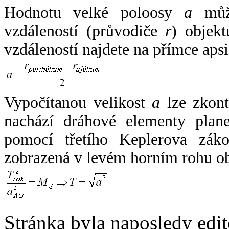
Hodnotu velké poloosy
a
může
vzdáleností (průvodiče
r
) objekt
vzdáleností najdete na přímce apsi
Vypočítanou velikost
a
lze zkont
nachází dráhové elementy plane
pomocí třetího Keplerova zák
zobrazená v levém horním rohu o
Stránka byla naposledy edi