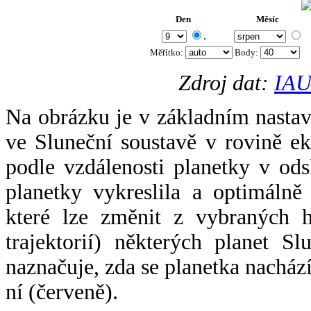
Den
Měsíc
.
Měřítko:
Body
:
Zdroj dat:
IAU
Na obrázku je v základním nastav
ve Sluneční soustavě v rovině ek
podle vzdálenosti planetky v odsl
planetky vykreslila a optimálně
které lze změnit z vybraných h
trajektorií) některých planet Sl
naznačuje, zda se planetka nacház
ní (červeně).