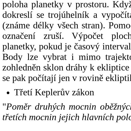
poloha planetky v prostoru. Kdy
dokreslí se trojúhelník a vypoč
(známe délky všech stran). Pomo
označení zruší. Výpočet ploch
planetky, pokud je časový interval
Body lze vybrat i mimo trajekto
zohledněn sklon dráhy k ekliptice
se pak počítají jen v rovině eklipti
Třetí Keplerův zákon
"
Poměr druhých mocnin oběžných
třetích mocnin jejich hlavních pol