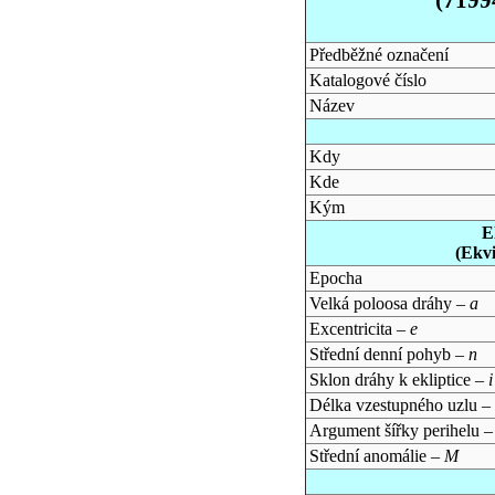
Předběžné označení
Katalogové číslo
Název
Kdy
Kde
Kým
E
(Ekv
Epocha
Velká poloosa dráhy –
a
Excentricita –
e
Střední denní pohyb –
n
Sklon dráhy k ekliptice –
i
Délka vzestupného uzlu –
Argument šířky perihelu 
Střední anomálie –
M