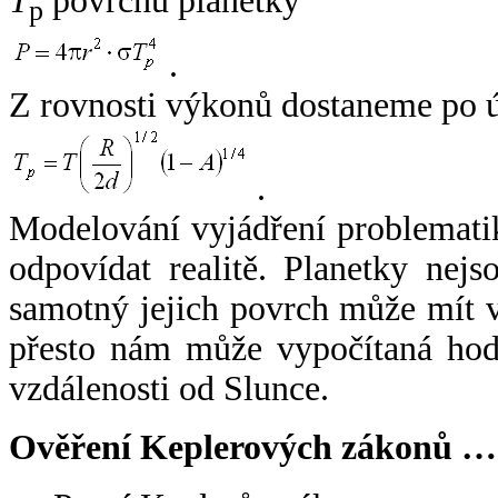
T
povrchu planetky
p
.
Z rovnosti výkonů dostaneme po 
.
Modelování vyjádření problemati
odpovídat realitě. Planetky nejso
samotný jejich povrch může mít v
přesto nám může vypočítaná hodn
vzdálenosti od Slunce.
Ověření Keplerových zákonů …