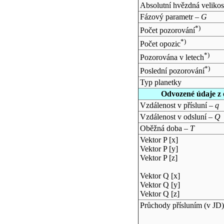
Absolutní hvězdná velikos
Fázový parametr –
G
*)
Počet pozorování
*)
Počet opozic
*)
Pozorována v letech
*)
Poslední pozorování
Typ planetky
Odvozené údaje z 
Vzdálenost v přísluní –
q
Vzdálenost v odsluní –
Q
Oběžná doba –
T
Vektor P [x]
Vektor P [y]
Vektor P [z]
Vektor Q [x]
Vektor Q [y]
Vektor Q [z]
Průchody přísluním (v
JD
)