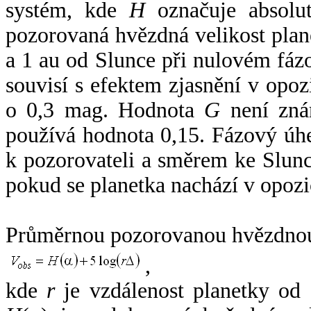
systém, kde
H
označuje absolut
pozorovaná hvězdná velikost plan
a 1 au od Slunce při nulovém fá
souvisí s efektem zjasnění v opoz
o 0,3 mag. Hodnota
G
není zná
používá hodnota 0,15. Fázový úh
k pozorovateli a směrem ke Slunc
pokud se planetka nachází v opozi
Průměrnou pozorovanou hvězdnou 
,
kde
r
je vzdálenost planetky od