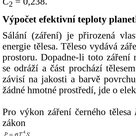
C
= 0,238.
2
Výpočet efektivní teploty plan
Sálání (záření) je přirozená vla
energie tělesa. Těleso vydává zá
prostoru. Dopadne-li toto záření n
se odráží a část prochází tělesem
závisí na jakosti a barvě povrch
žádné hmotné prostředí, jde o ele
Pro výkon záření černého tělesa
zákon