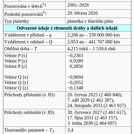
*)
2001–2026
Pozorována v letech
*)
20. března 2026
Poslední pozorování
Typ planetky
planetka v hlavním pásu
Odvozené údaje z elementů dráhy a dalších údajů
Vzdálenost v přísluní –
q
2,266 au – 339 000 000 km
Vzdálenost v odsluní –
Q
2,953 au – 441 707 000 km
Oběžná doba –
T
4,215 roků – 1 539,6 dnů
Vektor P [x]
−0,2363
Vektor P [y]
0,9289
Vektor P [z]
0,2850
Vektor Q [x]
−0,9694
Vektor Q [y]
−0,2052
Vektor Q [z]
−0,1348
Průchody přísluním (v
JD
)
20. června 2025
(2 460 848),
7. září 2029
(2 462 387),
24. listopadu 2033
(2 463 927)
Průchody odsluním (v
JD
)
30. července 2027
(2 461 617),
17. října 2031
(2 463 157),
3. ledna 2036
(2 464 697)
Tisserandův parametr –
T
3,4
J