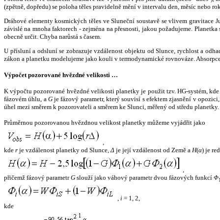
(zpětně, dopředu) se poloha těles pravidelně mění v intervalu den, měsíc nebo ro
Dráhové elementy kosmických těles ve Sluneční soustavě se vlivem gravitace Jup
závislé na mnoha faktorech - zejména na přesnosti, jakou požadujeme. Planetka se
obecně určit. Chyba narůstá s časem.
U přísluní a odsluní se zobrazuje vzdálenost objektu od Slunce, rychlost a od
zákon a planetku modelujeme jako kouli v termodynamické rovnováze. Absorpce 
Výpočet pozorované hvězdné velikosti …
K výpočtu pozorované hvězdné velikosti planetky je použit tzv. HG-systém, kd
fázovém úhlu, a
G
je fázový parametr, který souvisí s efektem zjasnění v opozic
úhel mezi směrem k pozorovateli a směrem ke Slunci, měřený od středu planetky. 
Průměrnou pozorovanou hvězdnou velikost planetky můžeme vyjádřit jako
,
kde
r
je vzdálenost planetky od Slunce,
Δ
je její vzdálenost od Země a
H
(
α
) je r
,
přičemž fázový parametr
G
slouží jako váhový parametr dvou fázových funkcí
Φ
,
i
= 1, 2,
kde