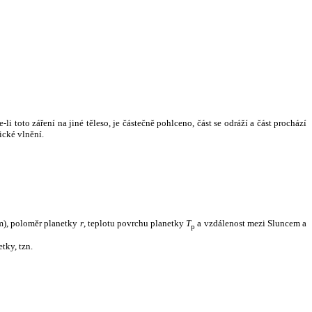
i toto záření na jiné těleso, je částečně pohlceno, část se odráží a část prochází
ické vlnění.
m), poloměr planetky
r
, teplotu povrchu planetky
T
a vzdálenost mezi Sluncem a
p
tky, tzn.