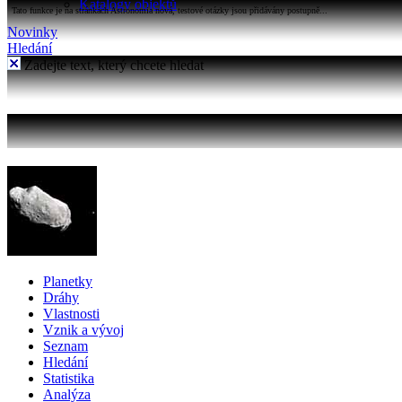
Katalogy objektů
Tato funkce je na stránkách Astronomia nová, testové otázky jsou přidávány postupně...
Novinky
Hledání
Zadejte text, který chcete hledat
Planetky
Dráhy
Vlastnosti
Vznik a vývoj
Seznam
Hledání
Statistika
Analýza