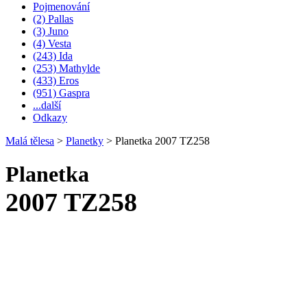
Pojmenování
(2) Pallas
(3) Juno
(4) Vesta
(243) Ida
(253) Mathylde
(433) Eros
(951) Gaspra
...další
Odkazy
Malá tělesa
>
Planetky
>
Planetka 2007 TZ258
Planetka
2007 TZ258