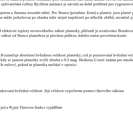
k (uživatelská volba). Rychlost animace je závislá na době potřebné pro vygenerová
itera a Saturna neustále mění. Pro Slunce (potažmo Zemi) a planety jsou platné p
 může pohybovat po zhruba stále stejné trajektorii po několik oběhů, nicméně při p
had efektivní teploty rovnovážného záření planetky, přičemž je uvažováno Bondov
záření od Slunce planetkou je plochou průřezu, kdežto emise povrchem koule.
e
H
označuje absolutní hvězdnou velikost planetky, což je pozorovaná hvězdná veli
i, kdy se jasnost planetky zvýší zhruba o 0,3 mag. Hodnota
G
není známa pro mnoho 
Je nulový, pokud se planetka nachází v opozici.
edukovaná hvězdná velikost. Její velikost vypočteme pomocí fázového zákona
(
α
) a
Φ
(
α
). Fázovou funkci vyjádříme
1
2