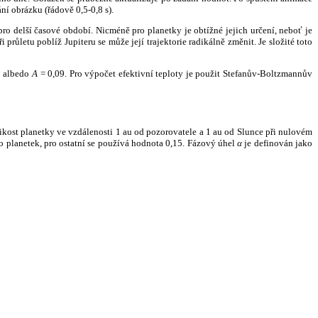
ní obrázku (řádově 0,5-0,8 s).
ro delší časové období. Nicméně pro planetky je obtížné jejich určení, neboť je
růletu poblíž Jupiteru se může její trajektorie radikálně změnit. Je složité toto
o albedo
A
= 0,09. Pro výpočet efektivní teploty je použit Stefanův-Boltzmannův
kost planetky ve vzdálenosti 1 au od pozorovatele a 1 au od Slunce při nulovém
planetek, pro ostatní se používá hodnota 0,15. Fázový úhel
α
je definován jako