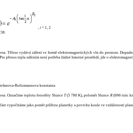
,
i
= 1, 2
238.
tělesa. Těleso vydává záření ve formě elektromagnetických vln do prostoru. Dopadne-l
u. Pro přenos tepla zářením není potřeba žádné hmotné prostředí, jde o elektromagnet
tefanova-Boltzmannova konstanta.
tělesa. Označíme teplotu fotosféry Slunce
T
(5 780 K), poloměr Slunce
R
(696 tisíc k
část vypočítáme jako poměr průřezu planetky a povrchu koule ve vzdálenosti plane