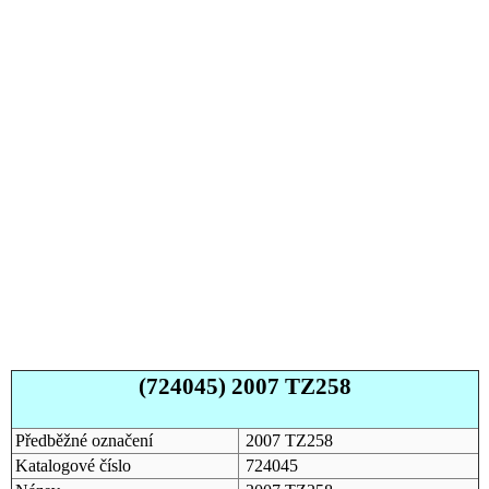
(724045) 2007 TZ258
Předběžné označení
2007 TZ258
Katalogové číslo
724045