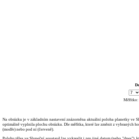
D
Měřítko
Na obrázku je v základním nastavení znázorněna aktuální poloha planetky ve Slun
optimálně vyplnila plochu obrázku. Dle měřítka, které lze změnit z vybraných hod
(modře) nebo pod ní (červeně).
Polohu těles ve Sluneční soustavě lze vykreslit i pro jiné datum (nebo "dnes")