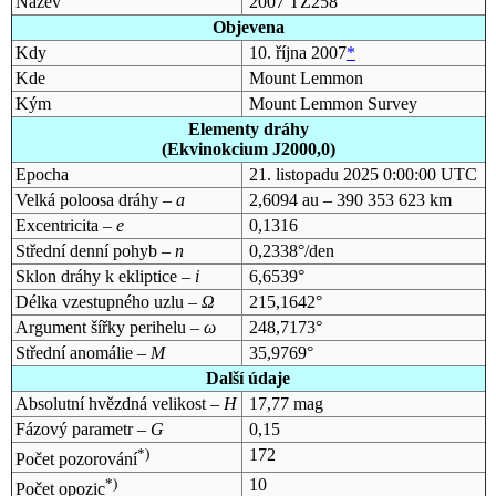
Název
2007 TZ258
Objevena
Kdy
10. října 2007
*
Kde
Mount Lemmon
Kým
Mount Lemmon Survey
Elementy dráhy
(Ekvinokcium J2000,0)
Epocha
21. listopadu 2025 0:00:00 UTC
Velká poloosa dráhy –
a
2,6094 au – 390 353 623 km
Excentricita –
e
0,1316
Střední denní pohyb –
n
0,2338°/den
Sklon dráhy k ekliptice –
i
6,6539°
Délka vzestupného uzlu –
Ω
215,1642°
Argument šířky perihelu –
ω
248,7173°
Střední anomálie –
M
35,9769°
Další údaje
Absolutní hvězdná velikost –
H
17,77 mag
Fázový parametr –
G
0,15
*)
172
Počet pozorování
*)
10
Počet opozic