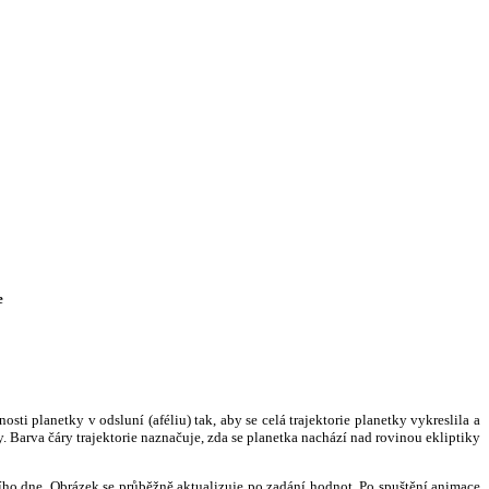
e
i planetky v odsluní (aféliu) tak, aby se celá trajektorie planetky vykreslila a
. Barva čáry trajektorie naznačuje, zda se planetka nachází nad rovinou ekliptiky
ního dne. Obrázek se průběžně aktualizuje po zadání hodnot. Po spuštění animace