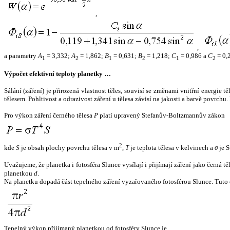
,
,
a parametry
A
= 3,332;
A
= 1,862;
B
= 0,631;
B
= 1,218;
C
= 0,986 a
C
= 0,
1
2
1
2
1
2
Výpočet efektivní teploty planetky …
Sálání (záření) je přirozená vlastnost těles, souvisí se změnami vnitřní energie 
tělesem. Pohltivost a odrazivost záření u tělesa závisí na jakosti a barvě povrch
Pro výkon záření černého tělesa
P
platí upravený Stefanův-Boltzmannův zákon
2
kde
S
je obsah plochy povrchu tělesa v m
,
T
je teplota tělesa v kelvinech a
σ
je S
Uvažujeme, že planetka i fotosféra Slunce vysílají i přijímají záření jako černá 
planetkou
d
.
Na planetku dopadá část tepelného záření vyzařovaného fotosférou Slunce. Tuto 
Tepelný výkon přijímaný planetkou od fotosféry Slunce je