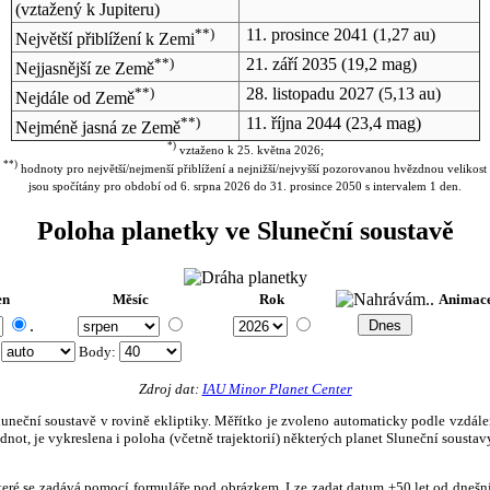
(vztažený k Jupiteru)
**)
11. prosince 2041
(1,27 au)
Největší přiblížení k Zemi
**)
21. září 2035
(19,2 mag)
Nejjasnější ze Země
**)
28. listopadu 2027
(5,13 au)
Nejdále od Země
**)
11. října 2044
(23,4 mag)
Nejméně jasná ze Země
*)
vztaženo k 25. května 2026;
**)
hodnoty pro největší/nejmenší přiblížení a nejnižší/nejvyšší pozorovanou hvězdnou velikost
jsou spočítány pro období od 6. srpna 2026 do 31. prosince 2050 s intervalem 1 den.
Poloha planetky ve Sluneční soustavě
en
Měsíc
Rok
Animac
.
:
Body
:
Zdroj dat:
IAU Minor Planet Center
eční soustavě v rovině ekliptiky. Měřítko je zvoleno automaticky podle vzdálenost
not, je vykreslena i poloha (včetně trajektorií) některých planet Sluneční soustavy
, které se zadává pomocí formuláře pod obrázkem. Lze zadat datum ±50 let od dneš