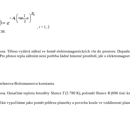
,
i
= 1, 2
238.
tělesa. Těleso vydává záření ve formě elektromagnetických vln do prostoru. Dopadne-l
u. Pro přenos tepla zářením není potřeba žádné hmotné prostředí, jde o elektromagnet
tefanova-Boltzmannova konstanta.
tělesa. Označíme teplotu fotosféry Slunce
T
(5 780 K), poloměr Slunce
R
(696 tisíc k
část vypočítáme jako poměr průřezu planetky a povrchu koule ve vzdálenosti plane