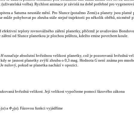
k (uživatelská volba). Rychlost animace je závislá na době potřebné pro vygenerová
itera a Saturna neustále mění. Pro Slunce (potažmo Zemi) a planety jsou platné p
 může pohybovat po zhruba stále stejné trajektorii po několik oběhů, nicméně při p
had efektivní teploty rovnovážného záření planetky, přičemž je uvažováno Bondov
záření od Slunce planetkou je plochou průřezu, kdežto emise povrchem koule.
e
H
označuje absolutní hvězdnou velikost planetky, což je pozorovaná hvězdná veli
i, kdy se jasnost planetky zvýší zhruba o 0,3 mag. Hodnota
G
není známa pro mnoho 
Je nulový, pokud se planetka nachází v opozici.
edukovaná hvězdná velikost. Její velikost vypočteme pomocí fázového zákona
(
α
) a
Φ
(
α
). Fázovou funkci vyjádříme
1
2