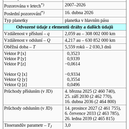
*)
2007–2026
Pozorována v letech
*)
16. dubna 2026
Poslední pozorování
Typ planetky
planetka v hlavním pásu
Odvozené údaje z elementů dráhy a dalších údajů
Vzdálenost v přísluní –
q
2,059 au – 308 002 000 km
Vzdálenost v odsluní –
Q
4,217 au – 630 852 000 km
Oběžná doba –
T
5,559 roků – 2 030,3 dnů
Vektor P [x]
0,3523
Vektor P [y]
0,9339
Vektor P [z]
−0,0614
Vektor Q [x]
−0,9334
Vektor Q [y]
0,3554
Vektor Q [z]
0,0496
Průchody přísluním (v
JD
)
4. března 2025
(2 460 740),
25. září 2030
(2 462 770),
16. dubna 2036
(2 464 800)
Průchody odsluním (v
JD
)
14. prosince 2027
(2 461 755),
6. července 2033
(2 463 785),
26. ledna 2039
(2 465 815)
Tisserandův parametr –
T
3,0
J