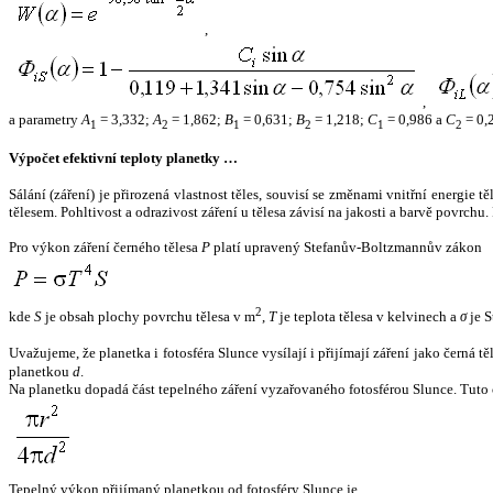
,
,
a parametry
A
= 3,332;
A
= 1,862;
B
= 0,631;
B
= 1,218;
C
= 0,986 a
C
= 0,
1
2
1
2
1
2
Výpočet efektivní teploty planetky …
Sálání (záření) je přirozená vlastnost těles, souvisí se změnami vnitřní energie 
tělesem. Pohltivost a odrazivost záření u tělesa závisí na jakosti a barvě povrch
Pro výkon záření černého tělesa
P
platí upravený Stefanův-Boltzmannův zákon
2
kde
S
je obsah plochy povrchu tělesa v m
,
T
je teplota tělesa v kelvinech a
σ
je S
Uvažujeme, že planetka i fotosféra Slunce vysílají i přijímají záření jako černá 
planetkou
d
.
Na planetku dopadá část tepelného záření vyzařovaného fotosférou Slunce. Tuto 
Tepelný výkon přijímaný planetkou od fotosféry Slunce je