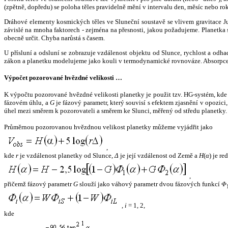
(zpětně, dopředu) se poloha těles pravidelně mění v intervalu den, měsíc nebo ro
Dráhové elementy kosmických těles ve Sluneční soustavě se vlivem gravitace Jup
závislé na mnoha faktorech - zejména na přesnosti, jakou požadujeme. Planetka se
obecně určit. Chyba narůstá s časem.
U přísluní a odsluní se zobrazuje vzdálenost objektu od Slunce, rychlost a od
zákon a planetku modelujeme jako kouli v termodynamické rovnováze. Absorpce 
Výpočet pozorované hvězdné velikosti …
K výpočtu pozorované hvězdné velikosti planetky je použit tzv. HG-systém, kd
fázovém úhlu, a
G
je fázový parametr, který souvisí s efektem zjasnění v opozic
úhel mezi směrem k pozorovateli a směrem ke Slunci, měřený od středu planetky. 
Průměrnou pozorovanou hvězdnou velikost planetky můžeme vyjádřit jako
,
kde
r
je vzdálenost planetky od Slunce,
Δ
je její vzdálenost od Země a
H
(
α
) je r
,
přičemž fázový parametr
G
slouží jako váhový parametr dvou fázových funkcí
Φ
,
i
= 1, 2,
kde