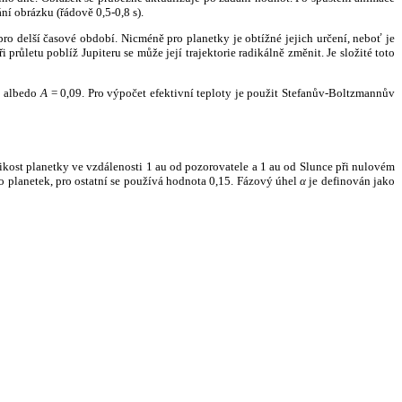
ní obrázku (řádově 0,5-0,8 s).
ro delší časové období. Nicméně pro planetky je obtížné jejich určení, neboť je
růletu poblíž Jupiteru se může její trajektorie radikálně změnit. Je složité toto
o albedo
A
= 0,09. Pro výpočet efektivní teploty je použit Stefanův-Boltzmannův
kost planetky ve vzdálenosti 1 au od pozorovatele a 1 au od Slunce při nulovém
planetek, pro ostatní se používá hodnota 0,15. Fázový úhel
α
je definován jako