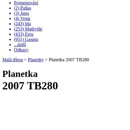
Pojmenování
(2) Pallas
(3) Juno
(4) Vesta
(243) Ida
(253) Mathylde
(433) Eros
(951) Gaspra
...další
Odkazy
Malá tělesa
>
Planetky
>
Planetka 2007 TB280
Planetka
2007 TB280