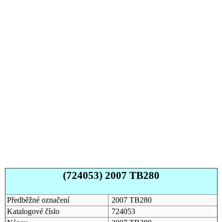
(724053) 2007 TB280
Předběžné označení
2007 TB280
Katalogové číslo
724053