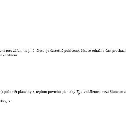
i toto záření na jiné těleso, je částečně pohlceno, část se odráží a část prochází
ické vlnění.
m), poloměr planetky
r
, teplotu povrchu planetky
T
a vzdálenost mezi Sluncem a
p
tky, tzn.