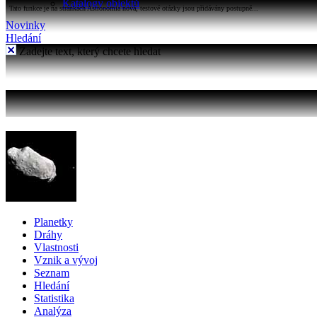
Katalogy objektů
Tato funkce je na stránkách Astronomia nová, testové otázky jsou přidávány postupně...
Novinky
Hledání
Zadejte text, který chcete hledat
Planetky
Dráhy
Vlastnosti
Vznik a vývoj
Seznam
Hledání
Statistika
Analýza