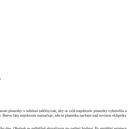
e
i planetky v odsluní (aféliu) tak, aby se celá trajektorie planetky vykreslila a
. Barva čáry trajektorie naznačuje, zda se planetka nachází nad rovinou ekliptiky
ního dne. Obrázek se průběžně aktualizuje po zadání hodnot. Po spuštění animace