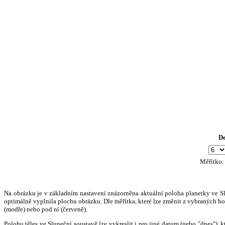
D
Měřítko
Na obrázku je v základním nastavení znázorněna aktuální poloha planetky ve Slun
optimálně vyplnila plochu obrázku. Dle měřítka, které lze změnit z vybraných hod
(modře) nebo pod ní (červeně).
Polohu těles ve Sluneční soustavě lze vykreslit i pro jiné datum (nebo "dnes")