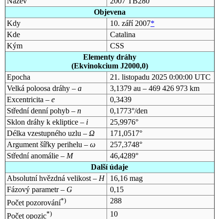
Název
2007 TB280
Objevena
Kdy
10. září 2007
*
Kde
Catalina
Kým
CSS
Elementy dráhy
(Ekvinokcium J2000,0)
Epocha
21. listopadu 2025 0:00:00 UTC
Velká poloosa dráhy –
a
3,1379 au – 469 426 973 km
Excentricita –
e
0,3439
Střední denní pohyb –
n
0,1773°/den
Sklon dráhy k ekliptice –
i
25,9976°
Délka vzestupného uzlu –
Ω
171,0517°
Argument šířky perihelu –
ω
257,3748°
Střední anomálie –
M
46,4289°
Další údaje
Absolutní hvězdná velikost –
H
16,16 mag
Fázový parametr –
G
0,15
*)
288
Počet pozorování
*)
10
Počet opozic