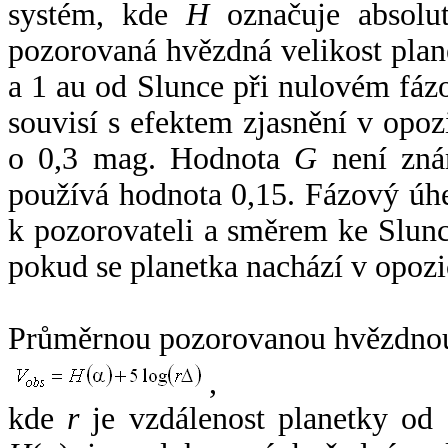
systém, kde
H
označuje absolut
pozorovaná hvězdná velikost plan
a 1 au od Slunce při nulovém fá
souvisí s efektem zjasnění v opoz
o 0,3 mag. Hodnota
G
není zná
používá hodnota 0,15. Fázový úh
k pozorovateli a směrem ke Slunc
pokud se planetka nachází v opozi
Průměrnou pozorovanou hvězdnou 
,
kde
r
je vzdálenost planetky od