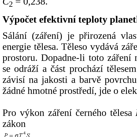
C
= 0,238.
2
Výpočet efektivní teploty plan
Sálání (záření) je přirozená vla
energie tělesa. Těleso vydává zá
prostoru. Dopadne-li toto záření n
se odráží a část prochází tělesem
závisí na jakosti a barvě povrch
žádné hmotné prostředí, jde o ele
Pro výkon záření černého tělesa
zákon