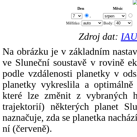
Den
Měsíc
.
Měřítko:
Body
:
Zdroj dat:
IAU
Na obrázku je v základním nastav
ve Sluneční soustavě v rovině ek
podle vzdálenosti planetky v odsl
planetky vykreslila a optimálně
které lze změnit z vybraných h
trajektorií) některých planet Sl
naznačuje, zda se planetka nacház
ní (červeně).