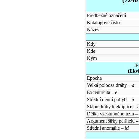
Předběžné označení
Katalogové číslo
Název
Kdy
Kde
Kým
E
(Ekv
Epocha
Velká poloosa dráhy –
a
Excentricita –
e
Střední denní pohyb –
n
Sklon dráhy k ekliptice –
i
Délka vzestupného uzlu –
Argument šířky perihelu 
Střední anomálie –
M