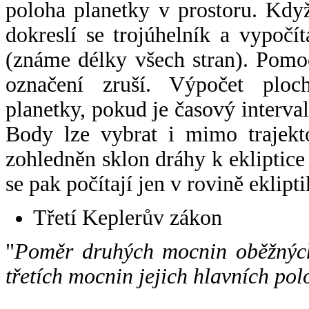
poloha planetky v prostoru. Kdy
dokreslí se trojúhelník a vypoč
(známe délky všech stran). Pomo
označení zruší. Výpočet ploch
planetky, pokud je časový interval
Body lze vybrat i mimo trajekto
zohledněn sklon dráhy k ekliptice
se pak počítají jen v rovině eklipti
Třetí Keplerův zákon
"
Poměr druhých mocnin oběžných
třetích mocnin jejich hlavních pol