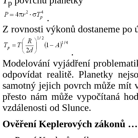
T
povrchu planetky
p
.
Z rovnosti výkonů dostaneme po 
.
Modelování vyjádření problemati
odpovídat realitě. Planetky nejso
samotný jejich povrch může mít v
přesto nám může vypočítaná hodn
vzdálenosti od Slunce.
Ověření Keplerových zákonů …