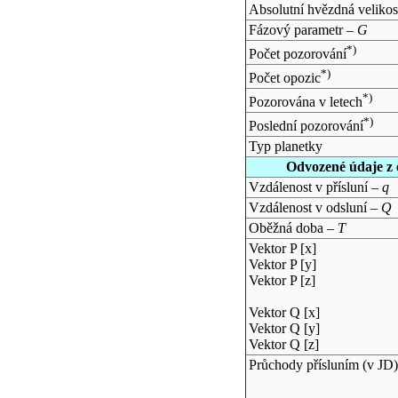
Absolutní hvězdná velikos
Fázový parametr –
G
*)
Počet pozorování
*)
Počet opozic
*)
Pozorována v letech
*)
Poslední pozorování
Typ planetky
Odvozené údaje z 
Vzdálenost v přísluní –
q
Vzdálenost v odsluní –
Q
Oběžná doba –
T
Vektor P [x]
Vektor P [y]
Vektor P [z]
Vektor Q [x]
Vektor Q [y]
Vektor Q [z]
Průchody přísluním (v
JD
)