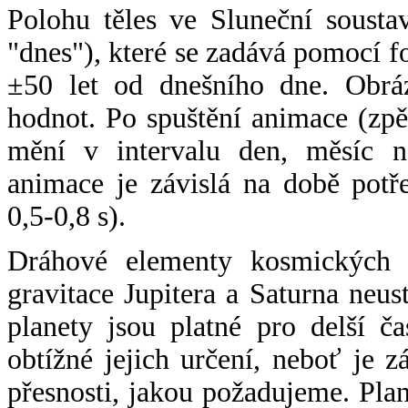
Polohu těles ve Sluneční sousta
"dnes"), které se zadává pomocí 
±50 let od dnešního dne. Obráz
hodnot. Po spuštění animace (zpě
mění v intervalu den, měsíc ne
animace je závislá na době potř
0,5-0,8 s).
Dráhové elementy kosmických t
gravitace Jupitera a Saturna neu
planety jsou platné pro delší č
obtížné jejich určení, neboť je 
přesnosti, jakou požadujeme. Pla