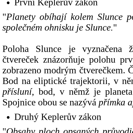
První Keplerův zákon
"
Planety obíhají kolem Slunce p
společném ohnisku je Slunce.
"
Poloha Slunce je vyznačena 
čtvereček znázorňuje polohu pr
zobrazeno modrým čtverečkem. Če
Bod na eliptické trajektorii, v n
přísluní
, bod, v němž je planet
Spojnice obou se nazývá
přímka a
Druhý Keplerův zákon
"
Obsahy ploch opsaných průvodič