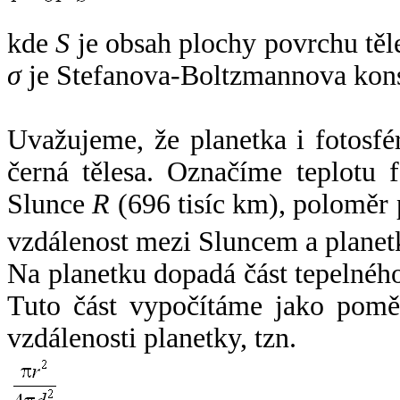
kde
S
je obsah plochy povrchu těl
σ
je Stefanova-Boltzmannova kons
Uvažujeme, že planetka i fotosfér
černá tělesa. Označíme teplotu 
Slunce
R
(696 tisíc km), poloměr
vzdálenost mezi Sluncem a plane
Na planetku dopadá část tepelnéh
Tuto část vypočítáme jako pomě
vzdálenosti planetky, tzn.