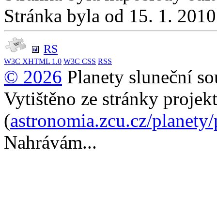
Stránka byla od 15. 1. 201
RS
W3C
XHTML 1.0
W3C
CSS
RSS
© 2026
Planety sluneční so
Vytištěno ze stránky projek
(
astronomia.zcu.cz/planety
Nahrávám...