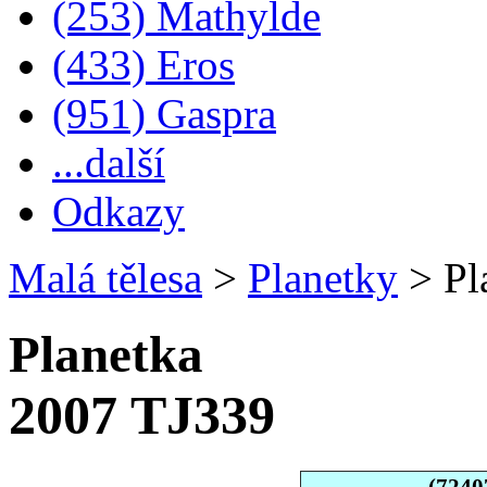
(253) Mathylde
(433) Eros
(951) Gaspra
...další
Odkazy
Malá tělesa
>
Planetky
>
Pl
Planetka
2007 TJ339
(7240