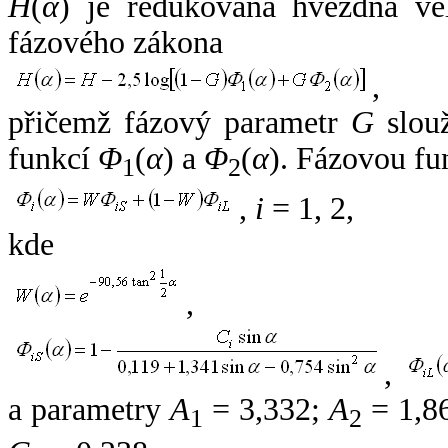
H
(
α
) je redukovaná hvězdná vel
fázového zákona
,
přičemž fázový parametr
G
slouž
funkcí
Φ
(
α
) a
Φ
(
α
). Fázovou fu
1
2
,
i
= 1, 2,
kde
,
,
a parametry
A
= 3,332;
A
= 1,8
1
2