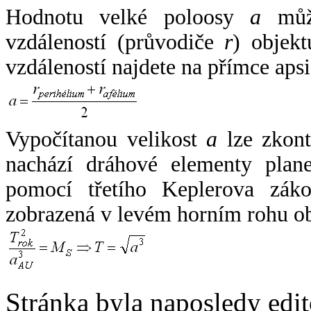
Hodnotu velké poloosy
a
může
vzdáleností (průvodiče
r
) objekt
vzdáleností najdete na přímce apsi
Vypočítanou velikost
a
lze zkont
nachází dráhové elementy plane
pomocí třetího Keplerova zák
zobrazená v levém horním rohu o
Stránka byla naposledy edi