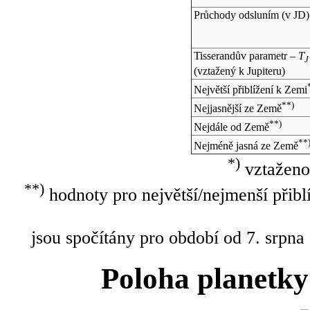
Průchody odsluním (v
JD
)
Tisserandův parametr –
T
J
(vztažený k Jupiteru)
Největší přiblížení k Zemi
**)
Nejjasnější ze Země
**)
Nejdále od Země
**
Nejméně jasná ze Země
*)
vztaženo
**)
hodnoty pro největší/nejmenší přibl
jsou spočítány pro období od 7. srpna
Poloha planetky