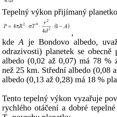
Tepelný výkon přijímaný planetko
,
kde
A
je Bondovo albedo, uvaž
odrazivosti) planetek se obecně
albedo (0,02 až 0,07) má 78 % z
než 25 km. Střední albedo (0,08 
albedo (0,13 až 0,28) má 18 % pla
Tento tepelný výkon vyzařuje po
rychlého otáčení a dobré tepelné