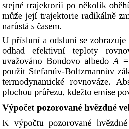
stejné trajektorii po několik oběh
může její trajektorie radikálně zm
narůstá s časem.
U přísluní a odsluní se zobrazuje
odhad efektivní teploty rovno
uvažováno Bondovo albedo
A
= 
použit Stefanův-Boltzmannův zák
termodynamické rovnováze. Abs
plochou průřezu, kdežto emise po
Výpočet pozorované hvězdné ve
K výpočtu pozorované hvězdné v