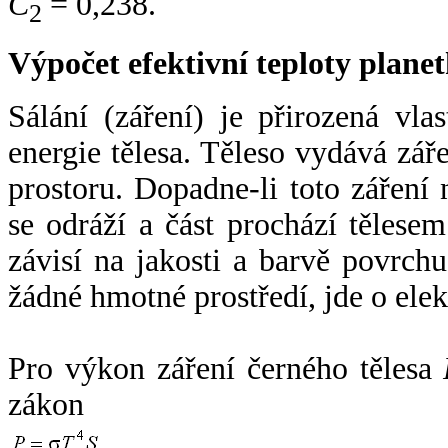
C
= 0,238.
2
Výpočet efektivní teploty plan
Sálání (záření) je přirozená vla
energie tělesa. Těleso vydává zá
prostoru. Dopadne-li toto záření n
se odráží a část prochází tělesem
závisí na jakosti a barvě povrch
žádné hmotné prostředí, jde o ele
Pro výkon záření černého tělesa
zákon