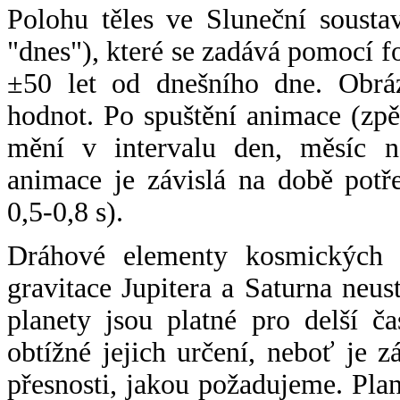
Polohu těles ve Sluneční sousta
"dnes"), které se zadává pomocí 
±50 let od dnešního dne. Obráz
hodnot. Po spuštění animace (zpě
mění v intervalu den, měsíc ne
animace je závislá na době potř
0,5-0,8 s).
Dráhové elementy kosmických t
gravitace Jupitera a Saturna neu
planety jsou platné pro delší č
obtížné jejich určení, neboť je 
přesnosti, jakou požadujeme. Pla