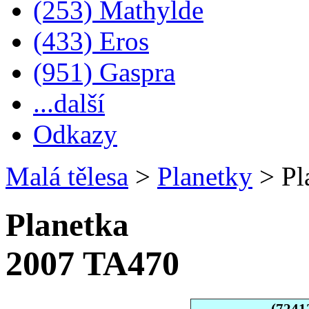
(253) Mathylde
(433) Eros
(951) Gaspra
...další
Odkazy
Malá tělesa
>
Planetky
>
Pl
Planetka
2007 TA470
(7241