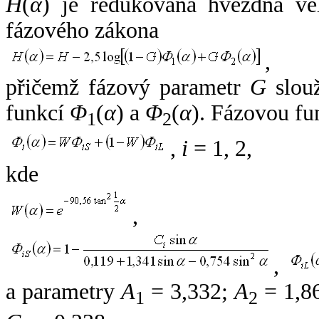
H
(
α
) je redukovaná hvězdná vel
fázového zákona
,
přičemž fázový parametr
G
slouž
funkcí
Φ
(
α
) a
Φ
(
α
). Fázovou fu
1
2
,
i
= 1, 2,
kde
,
,
a parametry
A
= 3,332;
A
= 1,8
1
2