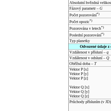
Absolutní hvězdná velikos
Fázový parametr –
G
*)
Počet pozorování
*)
Počet opozic
*)
Pozorována v letech
*)
Poslední pozorování
Typ planetky
Odvozené údaje z 
Vzdálenost v přísluní –
q
Vzdálenost v odsluní –
Q
Oběžná doba –
T
Vektor P [x]
Vektor P [y]
Vektor P [z]
Vektor Q [x]
Vektor Q [y]
Vektor Q [z]
Průchody přísluním (v
JD
)