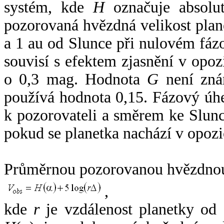
systém, kde
H
označuje absolut
pozorovaná hvězdná velikost plan
a 1 au od Slunce při nulovém fá
souvisí s efektem zjasnění v opoz
o 0,3 mag. Hodnota
G
není zná
používá hodnota 0,15. Fázový úh
k pozorovateli a směrem ke Slunc
pokud se planetka nachází v opozi
Průměrnou pozorovanou hvězdnou 
,
kde
r
je vzdálenost planetky od