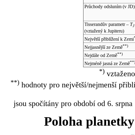
Průchody odsluním (v
JD
)
Tisserandův parametr –
T
J
(vztažený k Jupiteru)
Největší přiblížení k Zemi
**)
Nejjasnější ze Země
**)
Nejdále od Země
**
Nejméně jasná ze Země
*)
vztaženo
**)
hodnoty pro největší/nejmenší přibl
jsou spočítány pro období od 6. srpna
Poloha planetky