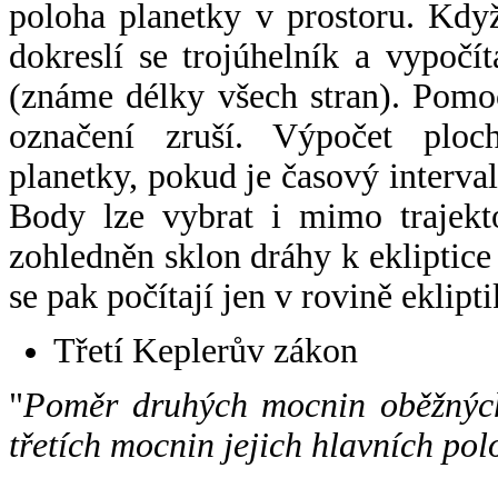
poloha planetky v prostoru. Kdy
dokreslí se trojúhelník a vypoč
(známe délky všech stran). Pomo
označení zruší. Výpočet ploch
planetky, pokud je časový interval
Body lze vybrat i mimo trajekto
zohledněn sklon dráhy k ekliptice
se pak počítají jen v rovině eklipti
Třetí Keplerův zákon
"
Poměr druhých mocnin oběžných
třetích mocnin jejich hlavních pol