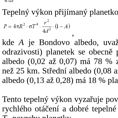
Tepelný výkon přijímaný planetko
,
kde
A
je Bondovo albedo, uvaž
odrazivosti) planetek se obecně
albedo (0,02 až 0,07) má 78 % z
než 25 km. Střední albedo (0,08 
albedo (0,13 až 0,28) má 18 % pla
Tento tepelný výkon vyzařuje po
rychlého otáčení a dobré tepelné