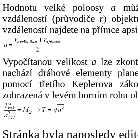
Hodnotu velké poloosy
a
může
vzdáleností (průvodiče
r
) objekt
vzdáleností najdete na přímce apsi
Vypočítanou velikost
a
lze zkont
nachází dráhové elementy plane
pomocí třetího Keplerova zák
zobrazená v levém horním rohu o
Stránka byla naposledy edi