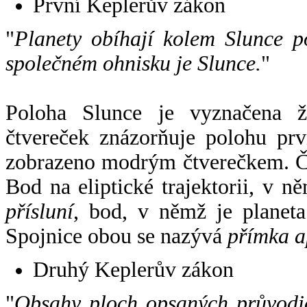
První Keplerův zákon
"
Planety obíhají kolem Slunce p
společném ohnisku je Slunce.
"
Poloha Slunce je vyznačena 
čtvereček znázorňuje polohu pr
zobrazeno modrým čtverečkem. Če
Bod na eliptické trajektorii, v n
přísluní
, bod, v němž je planet
Spojnice obou se nazývá
přímka a
Druhý Keplerův zákon
"
Obsahy ploch opsaných průvodič