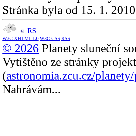
Stránka byla od 15. 1. 201
RS
W3C
XHTML 1.0
W3C
CSS
RSS
© 2026
Planety sluneční so
Vytištěno ze stránky projek
(
astronomia.zcu.cz/planety
Nahrávám...