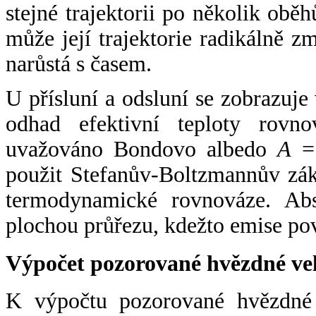
stejné trajektorii po několik oběh
může její trajektorie radikálně zm
narůstá s časem.
U přísluní a odsluní se zobrazuje
odhad efektivní teploty rovno
uvažováno Bondovo albedo
A
= 
použit Stefanův-Boltzmannův zák
termodynamické rovnováze. Abs
plochou průřezu, kdežto emise po
Výpočet pozorované hvězdné ve
K výpočtu pozorované hvězdné v