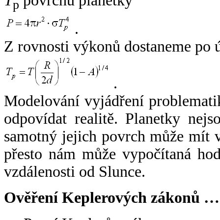
T
povrchu planetky
p
.
Z rovnosti výkonů dostaneme po 
.
Modelování vyjádření problemati
odpovídat realitě. Planetky nejso
samotný jejich povrch může mít v
přesto nám může vypočítaná hodn
vzdálenosti od Slunce.
Ověření Keplerových zákonů …