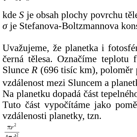
kde
S
je obsah plochy povrchu těl
σ
je Stefanova-Boltzmannova kons
Uvažujeme, že planetka i fotosfér
černá tělesa. Označíme teplotu 
Slunce
R
(696 tisíc km), poloměr
vzdálenost mezi Sluncem a plane
Na planetku dopadá část tepelnéh
Tuto část vypočítáme jako pomě
vzdálenosti planetky, tzn.