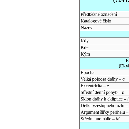
Předběžné označení
Katalogové číslo
Název
Kdy
Kde
Kým
E
(Ekv
Epocha
Velká poloosa dráhy –
a
Excentricita –
e
Střední denní pohyb –
n
Sklon dráhy k ekliptice –
i
Délka vzestupného uzlu –
Argument šířky perihelu 
Střední anomálie –
M