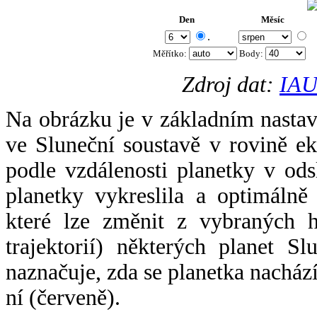
Den
Měsíc
.
Měřítko:
Body
:
Zdroj dat:
IAU
Na obrázku je v základním nastav
ve Sluneční soustavě v rovině ek
podle vzdálenosti planetky v odsl
planetky vykreslila a optimálně
které lze změnit z vybraných h
trajektorií) některých planet Sl
naznačuje, zda se planetka nacház
ní (červeně).