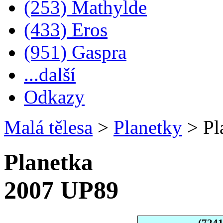
(253) Mathylde
(433) Eros
(951) Gaspra
...další
Odkazy
Malá tělesa
>
Planetky
>
Pl
Planetka
2007 UP89
(724