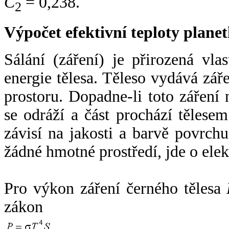
C
= 0,238.
2
Výpočet efektivní teploty plan
Sálání (záření) je přirozená vla
energie tělesa. Těleso vydává zá
prostoru. Dopadne-li toto záření n
se odráží a část prochází tělesem
závisí na jakosti a barvě povrch
žádné hmotné prostředí, jde o ele
Pro výkon záření černého tělesa
zákon