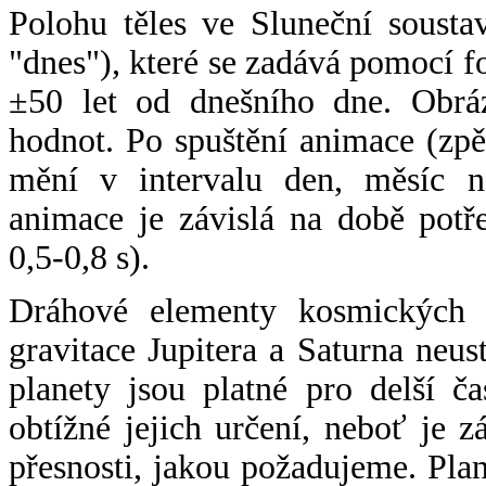
Polohu těles ve Sluneční sousta
"dnes"), které se zadává pomocí 
±50 let od dnešního dne. Obráz
hodnot. Po spuštění animace (zpě
mění v intervalu den, měsíc ne
animace je závislá na době potř
0,5-0,8 s).
Dráhové elementy kosmických t
gravitace Jupitera a Saturna neu
planety jsou platné pro delší č
obtížné jejich určení, neboť je 
přesnosti, jakou požadujeme. Pla