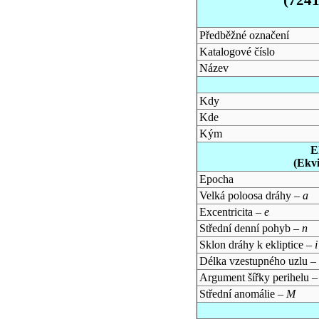
Předběžné označení
Katalogové číslo
Název
Kdy
Kde
Kým
E
(Ekv
Epocha
Velká poloosa dráhy –
a
Excentricita –
e
Střední denní pohyb –
n
Sklon dráhy k ekliptice –
i
Délka vzestupného uzlu –
Argument šířky perihelu 
Střední anomálie –
M