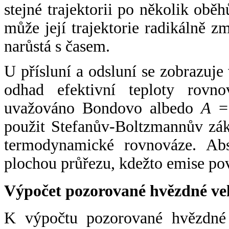
stejné trajektorii po několik oběh
může její trajektorie radikálně zm
narůstá s časem.
U přísluní a odsluní se zobrazuje
odhad efektivní teploty rovno
uvažováno Bondovo albedo
A
= 
použit Stefanův-Boltzmannův zák
termodynamické rovnováze. Abs
plochou průřezu, kdežto emise po
Výpočet pozorované hvězdné ve
K výpočtu pozorované hvězdné v