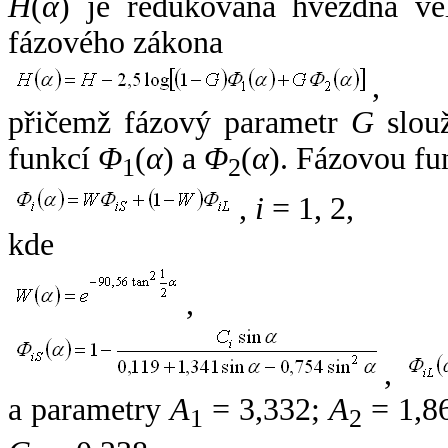
H
(
α
) je redukovaná hvězdná vel
fázového zákona
,
přičemž fázový parametr
G
slouž
funkcí
Φ
(
α
) a
Φ
(
α
). Fázovou fu
1
2
,
i
= 1, 2,
kde
,
,
a parametry
A
= 3,332;
A
= 1,8
1
2