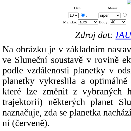
Den
Měsíc
.
Měřítko:
Body
:
Zdroj dat:
IAU
Na obrázku je v základním nastav
ve Sluneční soustavě v rovině ek
podle vzdálenosti planetky v odsl
planetky vykreslila a optimálně
které lze změnit z vybraných h
trajektorií) některých planet Sl
naznačuje, zda se planetka nacház
ní (červeně).