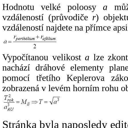
Hodnotu velké poloosy
a
může
vzdáleností (průvodiče
r
) objekt
vzdáleností najdete na přímce apsi
Vypočítanou velikost
a
lze zkont
nachází dráhové elementy plane
pomocí třetího Keplerova zák
zobrazená v levém horním rohu o
Stránka byla naposledy edi