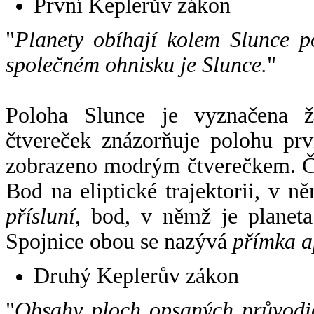
První Keplerův zákon
"
Planety obíhají kolem Slunce p
společném ohnisku je Slunce.
"
Poloha Slunce je vyznačena 
čtvereček znázorňuje polohu pr
zobrazeno modrým čtverečkem. Če
Bod na eliptické trajektorii, v n
přísluní
, bod, v němž je planet
Spojnice obou se nazývá
přímka a
Druhý Keplerův zákon
"
Obsahy ploch opsaných průvodič