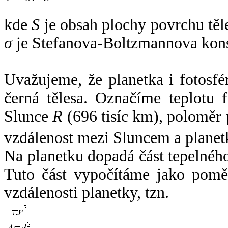
kde
S
je obsah plochy povrchu těl
σ
je Stefanova-Boltzmannova kons
Uvažujeme, že planetka i fotosfér
černá tělesa. Označíme teplotu 
Slunce
R
(696 tisíc km), poloměr
vzdálenost mezi Sluncem a plane
Na planetku dopadá část tepelnéh
Tuto část vypočítáme jako pomě
vzdálenosti planetky, tzn.