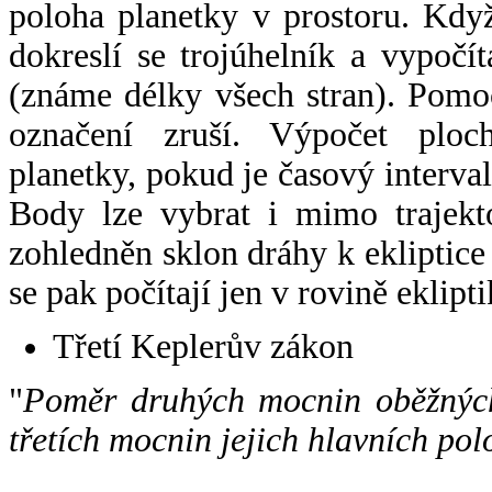
poloha planetky v prostoru. Kdy
dokreslí se trojúhelník a vypoč
(známe délky všech stran). Pomo
označení zruší. Výpočet ploch
planetky, pokud je časový interval
Body lze vybrat i mimo trajekto
zohledněn sklon dráhy k ekliptice
se pak počítají jen v rovině eklipti
Třetí Keplerův zákon
"
Poměr druhých mocnin oběžných
třetích mocnin jejich hlavních pol