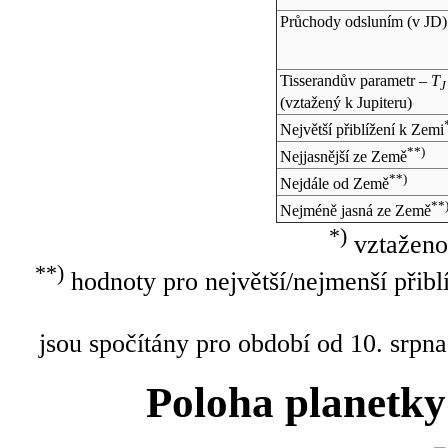
Průchody odsluním (v
JD
)
Tisserandův parametr –
T
J
(vztažený k Jupiteru)
Největší přiblížení k Zemi
**)
Nejjasnější ze Země
**)
Nejdále od Země
**
Nejméně jasná ze Země
*)
vztaženo
**)
hodnoty pro největší/nejmenší přibl
jsou spočítány pro období od 10. srpna
Poloha planetky