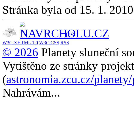
Stránka byla od 15. 1. 201
RS
W3C
XHTML 1.0
W3C
CSS
RSS
© 2026
Planety sluneční so
Vytištěno ze stránky projek
(
astronomia.zcu.cz/planety
Nahrávám...