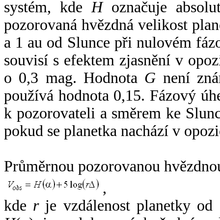
systém, kde
H
označuje absolut
pozorovaná hvězdná velikost plan
a 1 au od Slunce při nulovém fá
souvisí s efektem zjasnění v opoz
o 0,3 mag. Hodnota
G
není zná
používá hodnota 0,15. Fázový úh
k pozorovateli a směrem ke Slunc
pokud se planetka nachází v opozi
Průměrnou pozorovanou hvězdnou 
,
kde
r
je vzdálenost planetky od