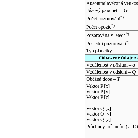
Absolutní hvězdná velikos
Fázový parametr –
G
*)
Počet pozorování
*)
Počet opozic
*)
Pozorována v letech
*)
Poslední pozorování
Typ planetky
Odvozené údaje z 
Vzdálenost v přísluní –
q
Vzdálenost v odsluní –
Q
Oběžná doba –
T
Vektor P [x]
Vektor P [y]
Vektor P [z]
Vektor Q [x]
Vektor Q [y]
Vektor Q [z]
Průchody přísluním (v
JD
)