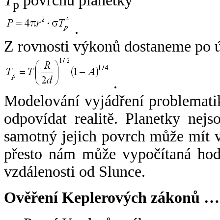
T
povrchu planetky
p
.
Z rovnosti výkonů dostaneme po 
.
Modelování vyjádření problemati
odpovídat realitě. Planetky nejso
samotný jejich povrch může mít v
přesto nám může vypočítaná hodn
vzdálenosti od Slunce.
Ověření Keplerových zákonů …