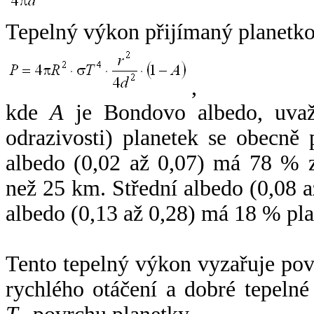
Tepelný výkon přijímaný planetko
,
kde
A
je Bondovo albedo, uvaž
odrazivosti) planetek se obecně
albedo (0,02 až 0,07) má 78 % z
než 25 km. Střední albedo (0,08 
albedo (0,13 až 0,28) má 18 % pla
Tento tepelný výkon vyzařuje po
rychlého otáčení a dobré tepelné