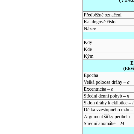
Předběžné označení
Katalogové číslo
Název
Kdy
Kde
Kým
E
(Ekv
Epocha
Velká poloosa dráhy –
a
Excentricita –
e
Střední denní pohyb –
n
Sklon dráhy k ekliptice –
i
Délka vzestupného uzlu –
Argument šířky perihelu 
Střední anomálie –
M