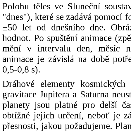
Polohu těles ve Sluneční sousta
"dnes"), které se zadává pomocí 
±50 let od dnešního dne. Obráz
hodnot. Po spuštění animace (zpě
mění v intervalu den, měsíc ne
animace je závislá na době potř
0,5-0,8 s).
Dráhové elementy kosmických t
gravitace Jupitera a Saturna neu
planety jsou platné pro delší č
obtížné jejich určení, neboť je 
přesnosti, jakou požadujeme. Pla