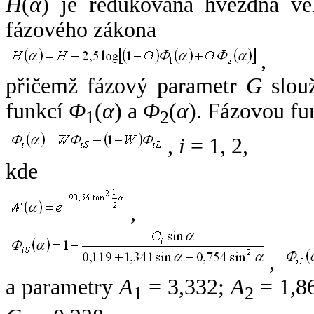
H
(
α
) je redukovaná hvězdná vel
fázového zákona
,
přičemž fázový parametr
G
slouž
funkcí
Φ
(
α
) a
Φ
(
α
). Fázovou fu
1
2
,
i
= 1, 2,
kde
,
,
a parametry
A
= 3,332;
A
= 1,8
1
2