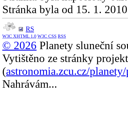
Stránka byla od 15. 1. 201
RS
W3C
XHTML 1.0
W3C
CSS
RSS
© 2026
Planety sluneční so
Vytištěno ze stránky projek
(
astronomia.zcu.cz/planety
Nahrávám...