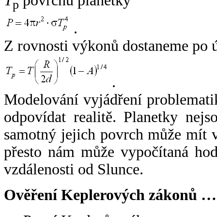
T
povrchu planetky
p
.
Z rovnosti výkonů dostaneme po 
.
Modelování vyjádření problemati
odpovídat realitě. Planetky nejso
samotný jejich povrch může mít v
přesto nám může vypočítaná hodn
vzdálenosti od Slunce.
Ověření Keplerových zákonů …