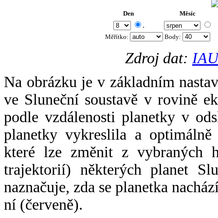
Den
Měsíc
.
Měřítko:
Body
:
Zdroj dat:
IAU
Na obrázku je v základním nastav
ve Sluneční soustavě v rovině ek
podle vzdálenosti planetky v odsl
planetky vykreslila a optimálně
které lze změnit z vybraných h
trajektorií) některých planet Sl
naznačuje, zda se planetka nacház
ní (červeně).