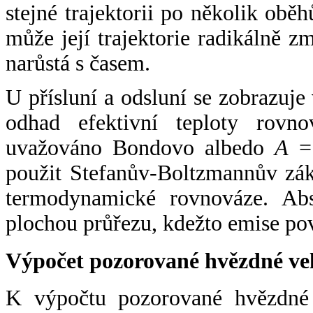
stejné trajektorii po několik oběh
může její trajektorie radikálně zm
narůstá s časem.
U přísluní a odsluní se zobrazuje
odhad efektivní teploty rovno
uvažováno Bondovo albedo
A
= 
použit Stefanův-Boltzmannův zák
termodynamické rovnováze. Abs
plochou průřezu, kdežto emise po
Výpočet pozorované hvězdné ve
K výpočtu pozorované hvězdné v