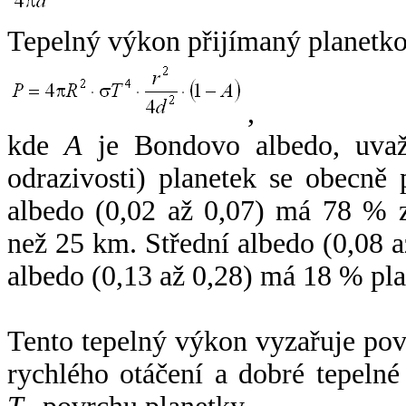
Tepelný výkon přijímaný planetko
,
kde
A
je Bondovo albedo, uvaž
odrazivosti) planetek se obecně
albedo (0,02 až 0,07) má 78 % z
než 25 km. Střední albedo (0,08 
albedo (0,13 až 0,28) má 18 % pla
Tento tepelný výkon vyzařuje po
rychlého otáčení a dobré tepelné