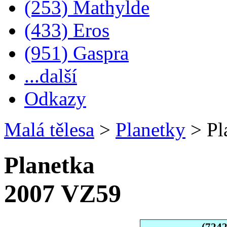
(253) Mathylde
(433) Eros
(951) Gaspra
...další
Odkazy
Malá tělesa
>
Planetky
>
Pl
Planetka
2007 VZ59
(724