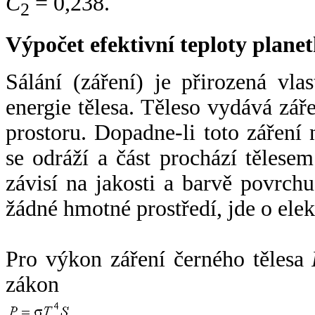
C
= 0,238.
2
Výpočet efektivní teploty plan
Sálání (záření) je přirozená vla
energie tělesa. Těleso vydává zá
prostoru. Dopadne-li toto záření n
se odráží a část prochází tělesem
závisí na jakosti a barvě povrch
žádné hmotné prostředí, jde o ele
Pro výkon záření černého tělesa
zákon