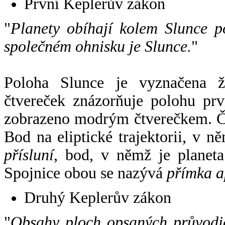
První Keplerův zákon
"
Planety obíhají kolem Slunce p
společném ohnisku je Slunce.
"
Poloha Slunce je vyznačena 
čtvereček znázorňuje polohu pr
zobrazeno modrým čtverečkem. Če
Bod na eliptické trajektorii, v n
přísluní
, bod, v němž je planet
Spojnice obou se nazývá
přímka a
Druhý Keplerův zákon
"
Obsahy ploch opsaných průvodič