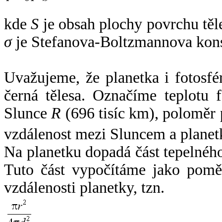
kde
S
je obsah plochy povrchu těl
σ
je Stefanova-Boltzmannova kons
Uvažujeme, že planetka i fotosfér
černá tělesa. Označíme teplotu 
Slunce
R
(696 tisíc km), poloměr
vzdálenost mezi Sluncem a plane
Na planetku dopadá část tepelnéh
Tuto část vypočítáme jako pomě
vzdálenosti planetky, tzn.