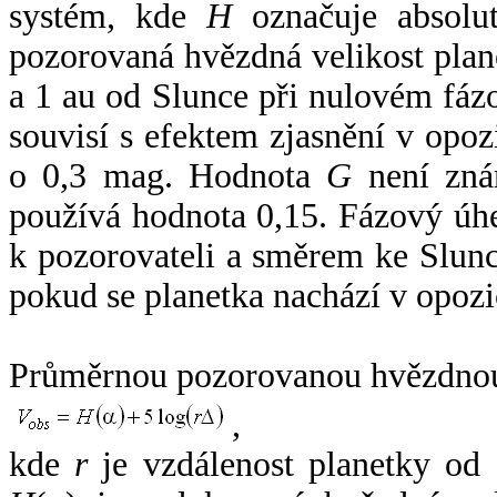
systém, kde
H
označuje absolut
pozorovaná hvězdná velikost plan
a 1 au od Slunce při nulovém fá
souvisí s efektem zjasnění v opoz
o 0,3 mag. Hodnota
G
není zná
používá hodnota 0,15. Fázový úh
k pozorovateli a směrem ke Slunc
pokud se planetka nachází v opozi
Průměrnou pozorovanou hvězdnou 
,
kde
r
je vzdálenost planetky od