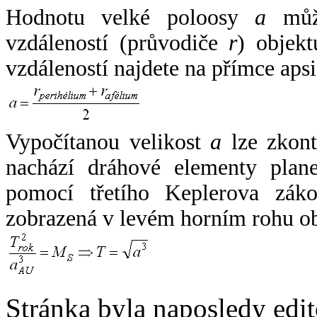
Hodnotu velké poloosy
a
může
vzdáleností (průvodiče
r
) objekt
vzdáleností najdete na přímce apsi
Vypočítanou velikost
a
lze zkont
nachází dráhové elementy plane
pomocí třetího Keplerova zák
zobrazená v levém horním rohu o
Stránka byla naposledy edi