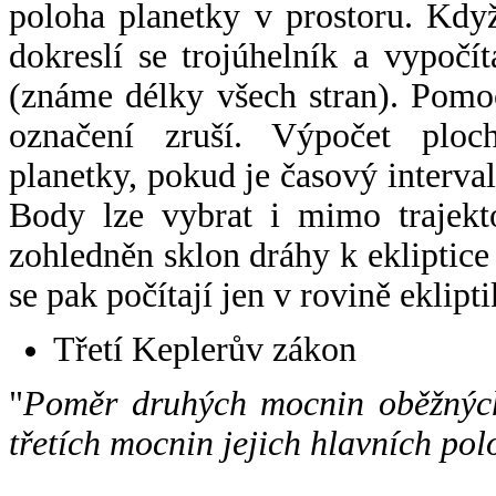
poloha planetky v prostoru. Kdy
dokreslí se trojúhelník a vypoč
(známe délky všech stran). Pomo
označení zruší. Výpočet ploch
planetky, pokud je časový interval
Body lze vybrat i mimo trajekto
zohledněn sklon dráhy k ekliptice
se pak počítají jen v rovině eklipti
Třetí Keplerův zákon
"
Poměr druhých mocnin oběžných
třetích mocnin jejich hlavních pol