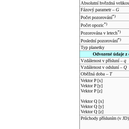
Absolutní hvězdná velikos
Fázový parametr –
G
*)
Počet pozorování
*)
Počet opozic
*)
Pozorována v letech
*)
Poslední pozorování
Typ planetky
Odvozené údaje z 
Vzdálenost v přísluní –
q
Vzdálenost v odsluní –
Q
Oběžná doba –
T
Vektor P [x]
Vektor P [y]
Vektor P [z]
Vektor Q [x]
Vektor Q [y]
Vektor Q [z]
Průchody přísluním (v
JD
)