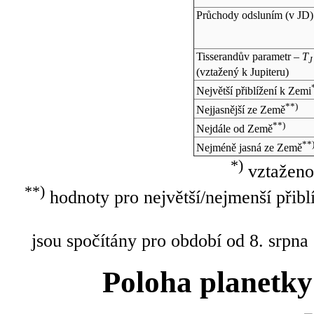
Průchody odsluním (v
JD
)
Tisserandův parametr –
T
J
(vztažený k Jupiteru)
Největší přiblížení k Zemi
**)
Nejjasnější ze Země
**)
Nejdále od Země
**
Nejméně jasná ze Země
*)
vztaženo
**)
hodnoty pro největší/nejmenší přibl
jsou spočítány pro období od 8. srpna
Poloha planetky