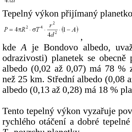
Tepelný výkon přijímaný planetko
,
kde
A
je Bondovo albedo, uvaž
odrazivosti) planetek se obecně
albedo (0,02 až 0,07) má 78 % z
než 25 km. Střední albedo (0,08 
albedo (0,13 až 0,28) má 18 % pla
Tento tepelný výkon vyzařuje po
rychlého otáčení a dobré tepelné