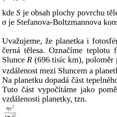
kde
S
je obsah plochy povrchu těl
σ
je Stefanova-Boltzmannova kons
Uvažujeme, že planetka i fotosfér
černá tělesa. Označíme teplotu 
Slunce
R
(696 tisíc km), poloměr
vzdálenost mezi Sluncem a plane
Na planetku dopadá část tepelnéh
Tuto část vypočítáme jako pomě
vzdálenosti planetky, tzn.