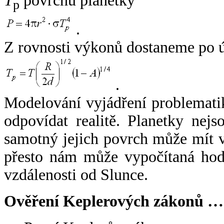
T
povrchu planetky
p
.
Z rovnosti výkonů dostaneme po 
.
Modelování vyjádření problemati
odpovídat realitě. Planetky nejso
samotný jejich povrch může mít v
přesto nám může vypočítaná hodn
vzdálenosti od Slunce.
Ověření Keplerových zákonů …