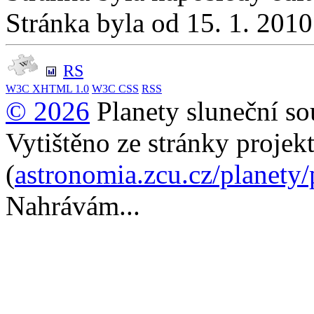
Stránka byla od 15. 1. 201
RS
W3C
XHTML 1.0
W3C
CSS
RSS
© 2026
Planety sluneční so
Vytištěno ze stránky projek
(
astronomia.zcu.cz/planety
Nahrávám...