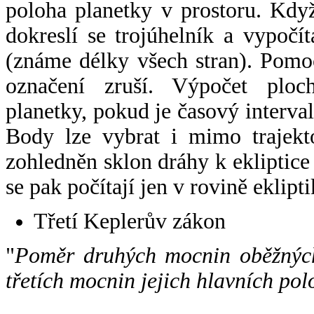
poloha planetky v prostoru. Kdy
dokreslí se trojúhelník a vypoč
(známe délky všech stran). Pomo
označení zruší. Výpočet ploch
planetky, pokud je časový interval
Body lze vybrat i mimo trajekto
zohledněn sklon dráhy k ekliptice
se pak počítají jen v rovině eklipti
Třetí Keplerův zákon
"
Poměr druhých mocnin oběžných
třetích mocnin jejich hlavních pol