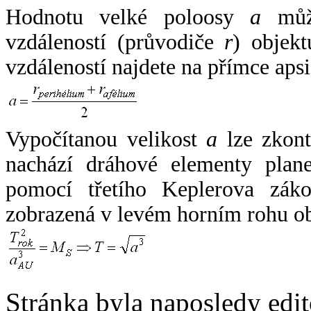
Hodnotu velké poloosy
a
může
vzdáleností (průvodiče
r
) objekt
vzdáleností najdete na přímce apsi
Vypočítanou velikost
a
lze zkont
nachází dráhové elementy plane
pomocí třetího Keplerova zák
zobrazená v levém horním rohu o
Stránka byla naposledy edi