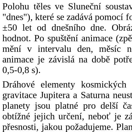
Polohu těles ve Sluneční sousta
"dnes"), které se zadává pomocí 
±50 let od dnešního dne. Obráz
hodnot. Po spuštění animace (zpě
mění v intervalu den, měsíc ne
animace je závislá na době potř
0,5-0,8 s).
Dráhové elementy kosmických t
gravitace Jupitera a Saturna neu
planety jsou platné pro delší č
obtížné jejich určení, neboť je 
přesnosti, jakou požadujeme. Pla