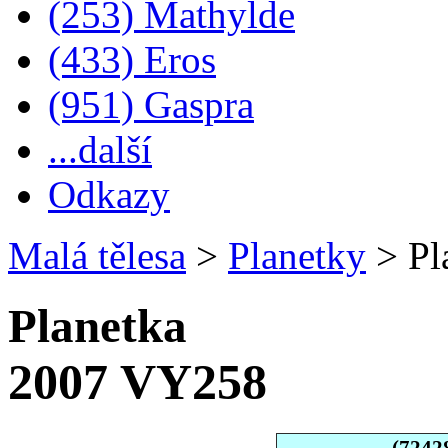
(253) Mathylde
(433) Eros
(951) Gaspra
...další
Odkazy
Malá tělesa
>
Planetky
>
Pl
Planetka
2007 VY258
(7242