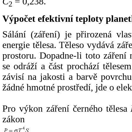
C
= 0,238.
2
Výpočet efektivní teploty plan
Sálání (záření) je přirozená vla
energie tělesa. Těleso vydává zá
prostoru. Dopadne-li toto záření n
se odráží a část prochází tělesem
závisí na jakosti a barvě povrch
žádné hmotné prostředí, jde o ele
Pro výkon záření černého tělesa
zákon