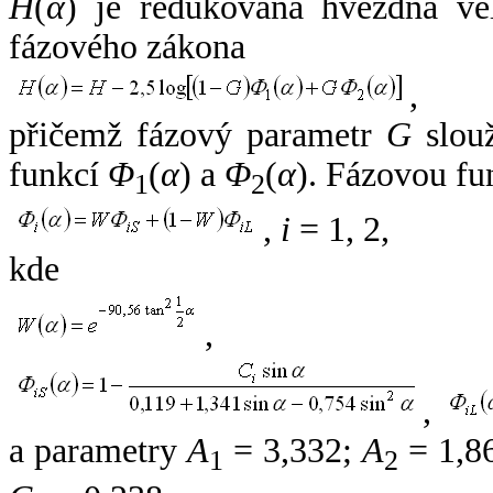
H
(
α
) je redukovaná hvězdná vel
fázového zákona
,
přičemž fázový parametr
G
slouž
funkcí
Φ
(
α
) a
Φ
(
α
). Fázovou fu
1
2
,
i
= 1, 2,
kde
,
,
a parametry
A
= 3,332;
A
= 1,8
1
2