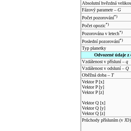
Absolutní hvězdná velikos
Fázový parametr –
G
*)
Počet pozorování
*)
Počet opozic
*)
Pozorována v letech
*)
Poslední pozorování
Typ planetky
Odvozené údaje z 
Vzdálenost v přísluní –
q
Vzdálenost v odsluní –
Q
Oběžná doba –
T
Vektor P [x]
Vektor P [y]
Vektor P [z]
Vektor Q [x]
Vektor Q [y]
Vektor Q [z]
Průchody přísluním (v
JD
)