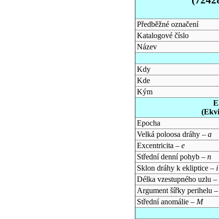
Předběžné označení
Katalogové číslo
Název
Kdy
Kde
Kým
E
(Ekv
Epocha
Velká poloosa dráhy –
a
Excentricita –
e
Střední denní pohyb –
n
Sklon dráhy k ekliptice –
i
Délka vzestupného uzlu –
Argument šířky perihelu 
Střední anomálie –
M