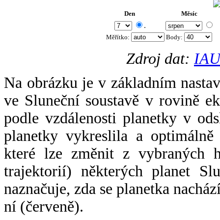
Den
Měsíc
.
Měřítko:
Body
:
Zdroj dat:
IAU
Na obrázku je v základním nastav
ve Sluneční soustavě v rovině ek
podle vzdálenosti planetky v odsl
planetky vykreslila a optimálně
které lze změnit z vybraných h
trajektorií) některých planet Sl
naznačuje, zda se planetka nacház
ní (červeně).