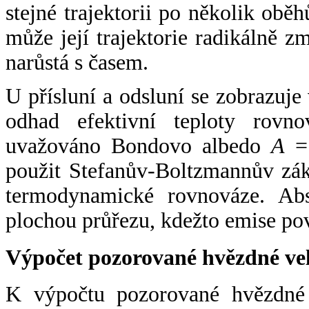
stejné trajektorii po několik oběh
může její trajektorie radikálně zm
narůstá s časem.
U přísluní a odsluní se zobrazuje
odhad efektivní teploty rovno
uvažováno Bondovo albedo
A
= 
použit Stefanův-Boltzmannův zák
termodynamické rovnováze. Abs
plochou průřezu, kdežto emise po
Výpočet pozorované hvězdné ve
K výpočtu pozorované hvězdné v