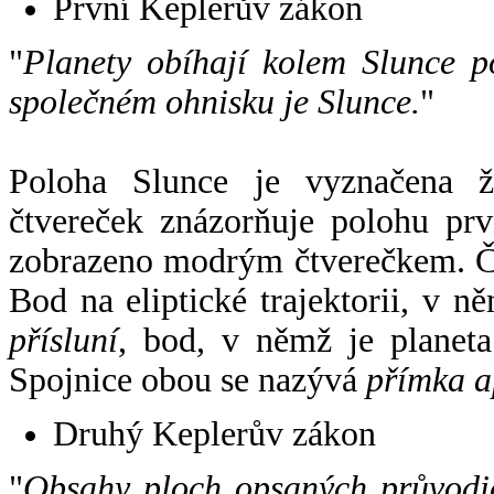
První Keplerův zákon
"
Planety obíhají kolem Slunce p
společném ohnisku je Slunce.
"
Poloha Slunce je vyznačena 
čtvereček znázorňuje polohu pr
zobrazeno modrým čtverečkem. Če
Bod na eliptické trajektorii, v n
přísluní
, bod, v němž je planet
Spojnice obou se nazývá
přímka a
Druhý Keplerův zákon
"
Obsahy ploch opsaných průvodič