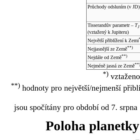
Průchody odsluním (v
JD
)
Tisserandův parametr –
T
J
(vztažený k Jupiteru)
Největší přiblížení k Zemi
**)
Nejjasnější ze Země
**)
Nejdále od Země
**
Nejméně jasná ze Země
*)
vztaženo
**)
hodnoty pro největší/nejmenší přibl
jsou spočítány pro období od 7. srpna
Poloha planetky