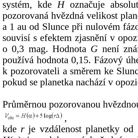
systém, kde
H
označuje absolut
pozorovaná hvězdná velikost plan
a 1 au od Slunce při nulovém fá
souvisí s efektem zjasnění v opoz
o 0,3 mag. Hodnota
G
není zná
používá hodnota 0,15. Fázový úh
k pozorovateli a směrem ke Slunc
pokud se planetka nachází v opozi
Průměrnou pozorovanou hvězdnou 
,
kde
r
je vzdálenost planetky od