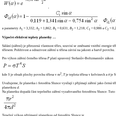
,
,
a parametry
A
= 3,332;
A
= 1,862;
B
= 0,631;
B
= 1,218;
C
= 0,986 a
C
= 0,
1
2
1
2
1
2
Výpočet efektivní teploty planetky …
Sálání (záření) je přirozená vlastnost těles, souvisí se změnami vnitřní energie 
tělesem. Pohltivost a odrazivost záření u tělesa závisí na jakosti a barvě povrch
Pro výkon záření černého tělesa
P
platí upravený Stefanův-Boltzmannův zákon
2
kde
S
je obsah plochy povrchu tělesa v m
,
T
je teplota tělesa v kelvinech a
σ
je S
Uvažujeme, že planetka i fotosféra Slunce vysílají i přijímají záření jako černá 
planetkou
d
.
Na planetku dopadá část tepelného záření vyzařovaného fotosférou Slunce. Tuto 
Tepelný výkon přijímaný planetkou od fotosféry Slunce je