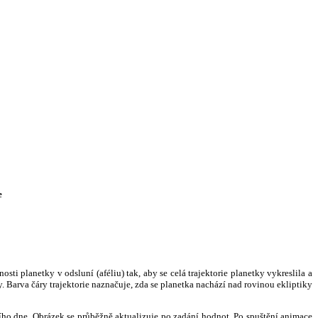
e
i planetky v odsluní (aféliu) tak, aby se celá trajektorie planetky vykreslila a
. Barva čáry trajektorie naznačuje, zda se planetka nachází nad rovinou ekliptiky
ního dne. Obrázek se průběžně aktualizuje po zadání hodnot. Po spuštění animace