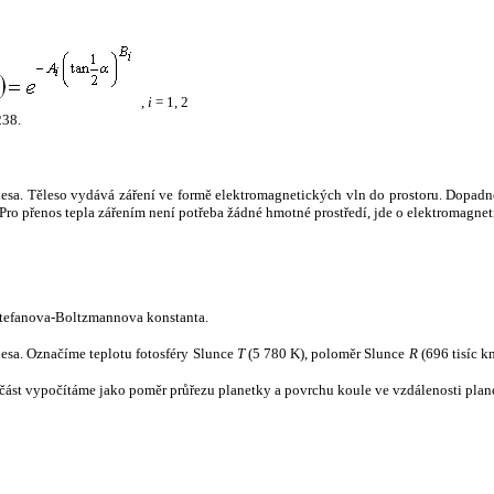
,
i
= 1, 2
238.
tělesa. Těleso vydává záření ve formě elektromagnetických vln do prostoru. Dopadne-l
u. Pro přenos tepla zářením není potřeba žádné hmotné prostředí, jde o elektromagnet
tefanova-Boltzmannova konstanta.
tělesa. Označíme teplotu fotosféry Slunce
T
(5 780 K), poloměr Slunce
R
(696 tisíc k
část vypočítáme jako poměr průřezu planetky a povrchu koule ve vzdálenosti plane