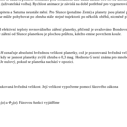
k (uživatelská volba). Rychlost animace je závislá na době potřebné pro vygenerová
itera a Saturna neustále mění. Pro Slunce (potažmo Zemi) a planety jsou platné p
 může pohybovat po zhruba stále stejné trajektorii po několik oběhů, nicméně při p
had efektivní teploty rovnovážného záření planetky, přičemž je uvažováno Bondov
záření od Slunce planetkou je plochou průřezu, kdežto emise povrchem koule.
e
H
označuje absolutní hvězdnou velikost planetky, což je pozorovaná hvězdná veli
i, kdy se jasnost planetky zvýší zhruba o 0,3 mag. Hodnota
G
není známa pro mnoho 
Je nulový, pokud se planetka nachází v opozici.
edukovaná hvězdná velikost. Její velikost vypočteme pomocí fázového zákona
(
α
) a
Φ
(
α
). Fázovou funkci vyjádříme
1
2