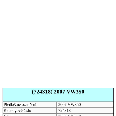
(724318) 2007 VW350
Předběžné označení
2007 VW350
Katalogové číslo
724318