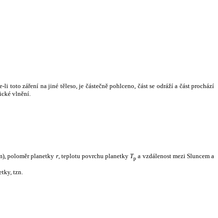
i toto záření na jiné těleso, je částečně pohlceno, část se odráží a část prochází
ické vlnění.
m), poloměr planetky
r
, teplotu povrchu planetky
T
a vzdálenost mezi Sluncem a
p
tky, tzn.