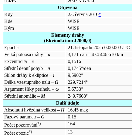
Název
2007 VW350
Objevena
Kdy
23. června 2010
*
Kde
WISE
Kým
WISE
Elementy dráhy
(Ekvinokcium J2000,0)
Epocha
21. listopadu 2025 0:00:00 UTC
Velká poloosa dráhy –
a
3,1715 au – 474 446 610 km
Excentricita –
e
0,1516
Střední denní pohyb –
n
0,1745°/den
Sklon dráhy k ekliptice –
i
9,5902°
Délka vzestupného uzlu –
Ω
229,7214°
Argument šířky perihelu –
ω
5,6733°
Střední anomálie –
M
249,7608°
Další údaje
Absolutní hvězdná velikost –
H
16,45 mag
Fázový parametr –
G
0,15
*)
164
Počet pozorování
*)
13
Počet opozic