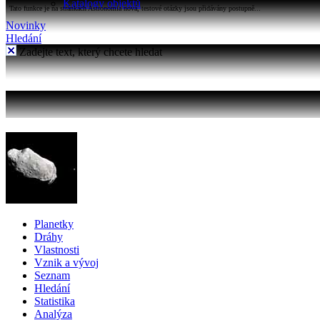
Katalogy objektů
Tato funkce je na stránkách Astronomia nová, testové otázky jsou přidávány postupně...
Novinky
Hledání
Zadejte text, který chcete hledat
Planetky
Dráhy
Vlastnosti
Vznik a vývoj
Seznam
Hledání
Statistika
Analýza