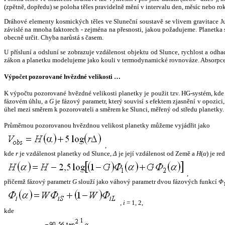
(zpětně, dopředu) se poloha těles pravidelně mění v intervalu den, měsíc nebo ro
Dráhové elementy kosmických těles ve Sluneční soustavě se vlivem gravitace Jup
závislé na mnoha faktorech - zejména na přesnosti, jakou požadujeme. Planetka se
obecně určit. Chyba narůstá s časem.
U přísluní a odsluní se zobrazuje vzdálenost objektu od Slunce, rychlost a od
zákon a planetku modelujeme jako kouli v termodynamické rovnováze. Absorpce 
Výpočet pozorované hvězdné velikosti …
K výpočtu pozorované hvězdné velikosti planetky je použit tzv. HG-systém, kd
fázovém úhlu, a
G
je fázový parametr, který souvisí s efektem zjasnění v opozic
úhel mezi směrem k pozorovateli a směrem ke Slunci, měřený od středu planetky. 
Průměrnou pozorovanou hvězdnou velikost planetky můžeme vyjádřit jako
,
kde
r
je vzdálenost planetky od Slunce,
Δ
je její vzdálenost od Země a
H
(
α
) je r
,
přičemž fázový parametr
G
slouží jako váhový parametr dvou fázových funkcí
Φ
,
i
= 1, 2,
kde