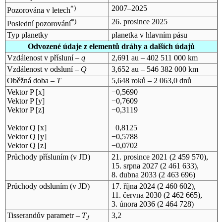
*)
2007–2025
Pozorována v letech
*)
26. prosince 2025
Poslední pozorování
Typ planetky
planetka v hlavním pásu
Odvozené údaje z elementů dráhy a dalších údajů
Vzdálenost v přísluní –
q
2,691 au – 402 511 000 km
Vzdálenost v odsluní –
Q
3,652 au – 546 382 000 km
Oběžná doba –
T
5,648 roků – 2 063,0 dnů
Vektor P [x]
−0,5690
Vektor P [y]
−0,7609
Vektor P [z]
−0,3119
Vektor Q [x]
0,8125
Vektor Q [y]
−0,5788
Vektor Q [z]
−0,0702
Průchody přísluním (v
JD
)
21. prosince 2021
(2 459 570),
15. srpna 2027
(2 461 633),
8. dubna 2033
(2 463 696)
Průchody odsluním (v
JD
)
17. října 2024
(2 460 602),
11. června 2030
(2 462 665),
3. února 2036
(2 464 728)
Tisserandův parametr –
T
3,2
J