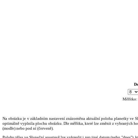
D
Měřítko
Na obrázku je v základním nastavení znázorněna aktuální poloha planetky ve Slun
optimálně vyplnila plochu obrázku. Dle měřítka, které lze změnit z vybraných hod
(modře) nebo pod ní (červeně).
Polohu těles ve Sluneční soustavě lze vykreslit i pro jiné datum (nebo "dnes")