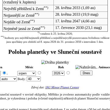
(vztažený k Jupiteru)
**)
28. května 2033
(1,69 au)
Největší přiblížení k Zemi
**)
28. května 2033
(19,9 mag)
Nejjasnější ze Země
**)
17. května 2047
(4,66 au)
Nejdále od Země
**)
17. července 2030
(23,1 mag)
Nejméně jasná ze Země
*)
vztaženo k 25. května 2026;
**)
hodnoty pro největší/nejmenší přiblížení a nejnižší/nejvyšší pozorovanou hvězdnou velikost
jsou spočítány pro období od 8. srpna 2026 do 31. prosince 2050 s intervalem 1 den.
Poloha planetky ve Sluneční soustavě
en
Měsíc
Rok
Animac
.
:
Body
:
Zdroj dat:
IAU Minor Planet Center
eční soustavě v rovině ekliptiky. Měřítko je zvoleno automaticky podle vzdálenost
not, je vykreslena i poloha (včetně trajektorií) některých planet Sluneční soustavy
, které se zadává pomocí formuláře pod obrázkem. Lze zadat datum ±50 let od dneš