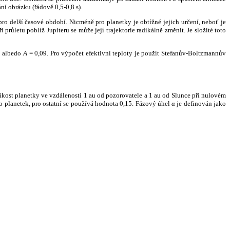
ní obrázku (řádově 0,5-0,8 s).
ro delší časové období. Nicméně pro planetky je obtížné jejich určení, neboť je
růletu poblíž Jupiteru se může její trajektorie radikálně změnit. Je složité toto
o albedo
A
= 0,09. Pro výpočet efektivní teploty je použit Stefanův-Boltzmannův
kost planetky ve vzdálenosti 1 au od pozorovatele a 1 au od Slunce při nulovém
planetek, pro ostatní se používá hodnota 0,15. Fázový úhel
α
je definován jako