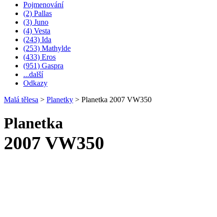
Pojmenování
(2) Pallas
(3) Juno
(4) Vesta
(243) Ida
(253) Mathylde
(433) Eros
(951) Gaspra
...další
Odkazy
Malá tělesa
>
Planetky
>
Planetka 2007 VW350
Planetka
2007 VW350