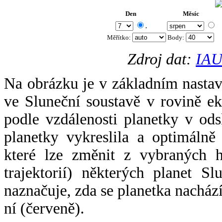
Den
Měsíc
.
Měřítko:
Body
:
Zdroj dat:
IAU
Na obrázku je v základním nastav
ve Sluneční soustavě v rovině ek
podle vzdálenosti planetky v odsl
planetky vykreslila a optimálně
které lze změnit z vybraných h
trajektorií) některých planet Sl
naznačuje, zda se planetka nacház
ní (červeně).