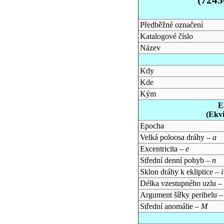
Předběžné označení
Katalogové číslo
Název
Kdy
Kde
Kým
E
(Ekv
Epocha
Velká poloosa dráhy –
a
Excentricita –
e
Střední denní pohyb –
n
Sklon dráhy k ekliptice –
i
Délka vzestupného uzlu –
Argument šířky perihelu 
Střední anomálie –
M