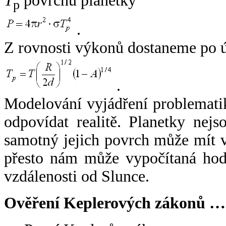
T
povrchu planetky
p
.
Z rovnosti výkonů dostaneme po 
.
Modelování vyjádření problemati
odpovídat realitě. Planetky nejso
samotný jejich povrch může mít v
přesto nám může vypočítaná hodn
vzdálenosti od Slunce.
Ověření Keplerových zákonů …