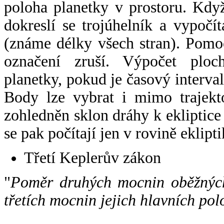
poloha planetky v prostoru. Kdy
dokreslí se trojúhelník a vypoč
(známe délky všech stran). Pomo
označení zruší. Výpočet ploch
planetky, pokud je časový interval
Body lze vybrat i mimo trajekto
zohledněn sklon dráhy k ekliptice
se pak počítají jen v rovině eklipti
Třetí Keplerův zákon
"
Poměr druhých mocnin oběžných
třetích mocnin jejich hlavních pol