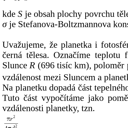
kde
S
je obsah plochy povrchu těl
σ
je Stefanova-Boltzmannova kons
Uvažujeme, že planetka i fotosfér
černá tělesa. Označíme teplotu 
Slunce
R
(696 tisíc km), poloměr
vzdálenost mezi Sluncem a plane
Na planetku dopadá část tepelnéh
Tuto část vypočítáme jako pomě
vzdálenosti planetky, tzn.