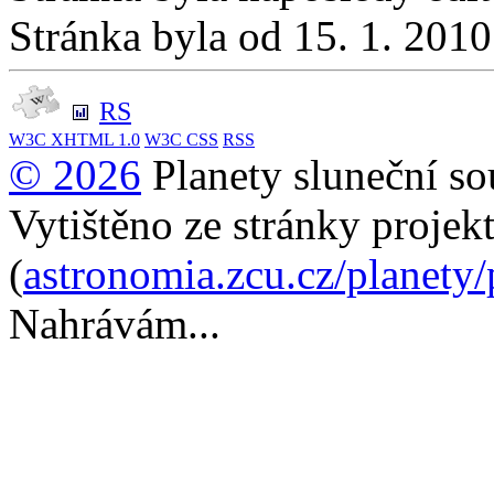
Stránka byla od 15. 1. 201
RS
W3C
XHTML 1.0
W3C
CSS
RSS
© 2026
Planety sluneční so
Vytištěno ze stránky projek
(
astronomia.zcu.cz/planety
Nahrávám...