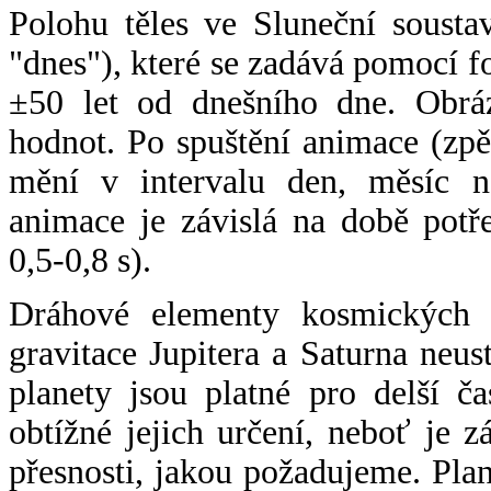
Polohu těles ve Sluneční sousta
"dnes"), které se zadává pomocí 
±50 let od dnešního dne. Obráz
hodnot. Po spuštění animace (zpě
mění v intervalu den, měsíc ne
animace je závislá na době potř
0,5-0,8 s).
Dráhové elementy kosmických t
gravitace Jupitera a Saturna neu
planety jsou platné pro delší č
obtížné jejich určení, neboť je 
přesnosti, jakou požadujeme. Pla