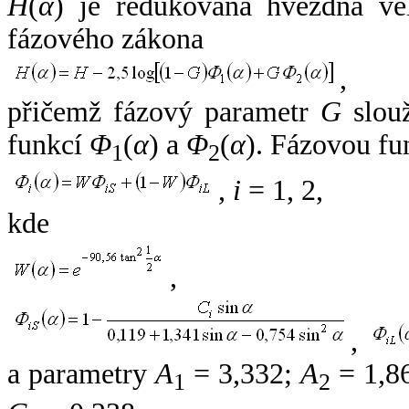
H
(
α
) je redukovaná hvězdná vel
fázového zákona
,
přičemž fázový parametr
G
slouž
funkcí
Φ
(
α
) a
Φ
(
α
). Fázovou fu
1
2
,
i
= 1, 2,
kde
,
,
a parametry
A
= 3,332;
A
= 1,8
1
2