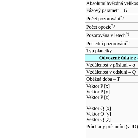
Absolutní hvězdná velikos
Fázový parametr –
G
*)
Počet pozorování
*)
Počet opozic
*)
Pozorována v letech
*)
Poslední pozorování
Typ planetky
Odvozené údaje z 
Vzdálenost v přísluní –
q
Vzdálenost v odsluní –
Q
Oběžná doba –
T
Vektor P [x]
Vektor P [y]
Vektor P [z]
Vektor Q [x]
Vektor Q [y]
Vektor Q [z]
Průchody přísluním (v
JD
)