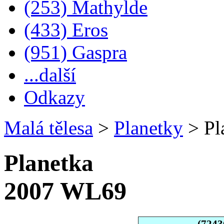
(253) Mathylde
(433) Eros
(951) Gaspra
...další
Odkazy
Malá tělesa
>
Planetky
>
Pl
Planetka
2007 WL69
(7243