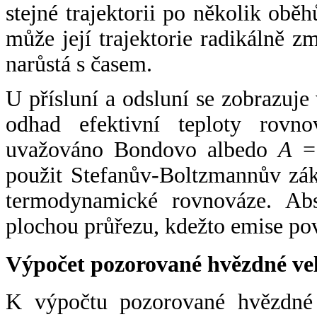
stejné trajektorii po několik oběh
může její trajektorie radikálně zm
narůstá s časem.
U přísluní a odsluní se zobrazuje
odhad efektivní teploty rovno
uvažováno Bondovo albedo
A
= 
použit Stefanův-Boltzmannův zák
termodynamické rovnováze. Abs
plochou průřezu, kdežto emise po
Výpočet pozorované hvězdné ve
K výpočtu pozorované hvězdné v