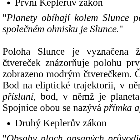
První Keplerův zákon
"
Planety obíhají kolem Slunce p
společném ohnisku je Slunce.
"
Poloha Slunce je vyznačena 
čtvereček znázorňuje polohu pr
zobrazeno modrým čtverečkem. Če
Bod na eliptické trajektorii, v n
přísluní
, bod, v němž je planet
Spojnice obou se nazývá
přímka a
Druhý Keplerův zákon
"
Obsahy ploch opsaných průvodič