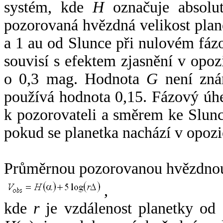
systém, kde
H
označuje absolut
pozorovaná hvězdná velikost plan
a 1 au od Slunce při nulovém fá
souvisí s efektem zjasnění v opoz
o 0,3 mag. Hodnota
G
není zná
používá hodnota 0,15. Fázový úh
k pozorovateli a směrem ke Slunc
pokud se planetka nachází v opozi
Průměrnou pozorovanou hvězdnou 
,
kde
r
je vzdálenost planetky od