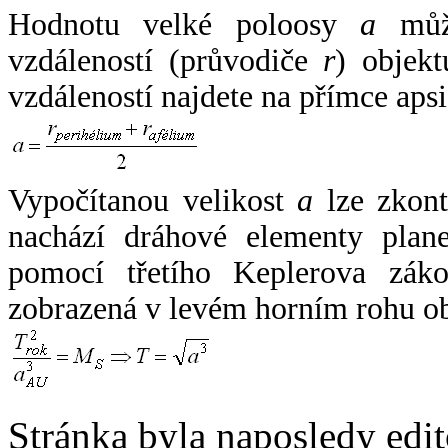
Hodnotu velké poloosy
a
může
vzdáleností (průvodiče
r
) objekt
vzdáleností najdete na přímce apsi
Vypočítanou velikost
a
lze zkont
nachází dráhové elementy plane
pomocí třetího Keplerova zák
zobrazená v levém horním rohu o
Stránka byla naposledy edi