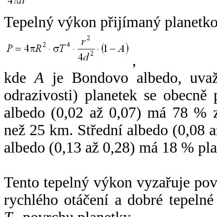
Tepelný výkon přijímaný planetko
,
kde
A
je Bondovo albedo, uvaž
odrazivosti) planetek se obecně
albedo (0,02 až 0,07) má 78 % z
než 25 km. Střední albedo (0,08 
albedo (0,13 až 0,28) má 18 % pla
Tento tepelný výkon vyzařuje po
rychlého otáčení a dobré tepelné