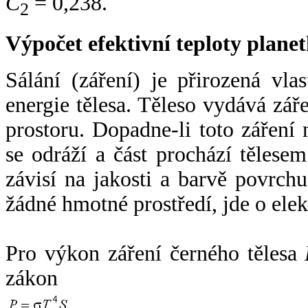
C
= 0,238.
2
Výpočet efektivní teploty plan
Sálání (záření) je přirozená vla
energie tělesa. Těleso vydává zá
prostoru. Dopadne-li toto záření n
se odráží a část prochází tělesem
závisí na jakosti a barvě povrch
žádné hmotné prostředí, jde o ele
Pro výkon záření černého tělesa
zákon