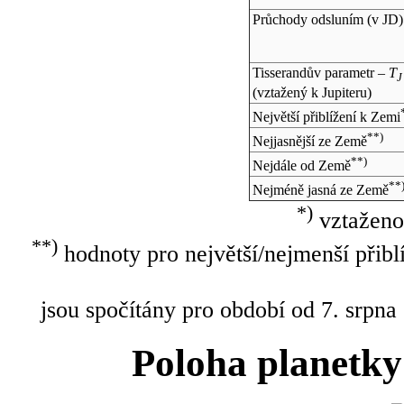
Průchody odsluním (v
JD
)
Tisserandův parametr –
T
J
(vztažený k Jupiteru)
Největší přiblížení k Zemi
**)
Nejjasnější ze Země
**)
Nejdále od Země
**
Nejméně jasná ze Země
*)
vztaženo
**)
hodnoty pro největší/nejmenší přibl
jsou spočítány pro období od 7. srpna
Poloha planetky