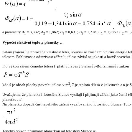
,
,
a parametry
A
= 3,332;
A
= 1,862;
B
= 0,631;
B
= 1,218;
C
= 0,986 a
C
= 0,
1
2
1
2
1
2
Výpočet efektivní teploty planetky …
Sálání (záření) je přirozená vlastnost těles, souvisí se změnami vnitřní energie 
tělesem. Pohltivost a odrazivost záření u tělesa závisí na jakosti a barvě povrch
Pro výkon záření černého tělesa
P
platí upravený Stefanův-Boltzmannův zákon
2
kde
S
je obsah plochy povrchu tělesa v m
,
T
je teplota tělesa v kelvinech a
σ
je S
Uvažujeme, že planetka i fotosféra Slunce vysílají i přijímají záření jako černá 
planetkou
d
.
Na planetku dopadá část tepelného záření vyzařovaného fotosférou Slunce. Tuto 
Tepelný výkon přijímaný planetkou od fotosféry Slunce je