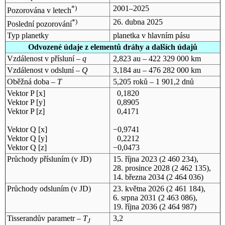
*)
2001–2025
Pozorována v letech
*)
26. dubna 2025
Poslední pozorování
Typ planetky
planetka v hlavním pásu
Odvozené údaje z elementů dráhy a dalších údajů
Vzdálenost v přísluní –
q
2,823 au – 422 329 000 km
Vzdálenost v odsluní –
Q
3,184 au – 476 282 000 km
Oběžná doba –
T
5,205 roků – 1 901,2 dnů
Vektor P [x]
0,1820
Vektor P [y]
0,8905
Vektor P [z]
0,4171
Vektor Q [x]
−0,9741
Vektor Q [y]
0,2212
Vektor Q [z]
−0,0473
Průchody přísluním (v
JD
)
15. října 2023
(2 460 234),
28. prosince 2028
(2 462 135),
14. března 2034
(2 464 036)
Průchody odsluním (v
JD
)
23. května 2026
(2 461 184),
6. srpna 2031
(2 463 086),
19. října 2036
(2 464 987)
Tisserandův parametr –
T
3,2
J