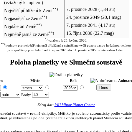
(vztažený k Jupiteru)
**)
7. prosince 2028
(1,84 au)
Největší přiblížení k Zemi
**)
24. prosince 2049
(20,1 mag)
Nejjasnější ze Země
**)
7. prosince 2041
(4,17 au)
Nejdále od Země
**)
15. října 2036
(22,7 mag)
Nejméně jasná ze Země
*)
vztaženo k 25. května 2026;
**)
hodnoty pro největší/nejmenší přiblížení a nejnižší/nejvyšší pozorovanou hvězdnou velikost
jsou spočítány pro období od 7. srpna 2026 do 31. prosince 2050 s intervalem 1 den.
Poloha planetky ve Sluneční soustavě
en
Měsíc
Rok
Animac
.
:
Body
:
Zdroj dat:
IAU Minor Planet Center
eční soustavě v rovině ekliptiky. Měřítko je zvoleno automaticky podle vzdálenost
not, je vykreslena i poloha (včetně trajektorií) některých planet Sluneční soustavy
, které se zadává pomocí formuláře pod obrázkem. Lze zadat datum ±50 let od dneš