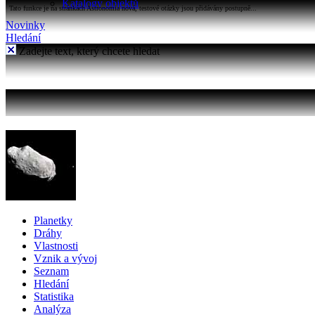
Katalogy objektů
Tato funkce je na stránkách Astronomia nová, testové otázky jsou přidávány postupně...
Novinky
Hledání
Zadejte text, který chcete hledat
Planetky
Dráhy
Vlastnosti
Vznik a vývoj
Seznam
Hledání
Statistika
Analýza