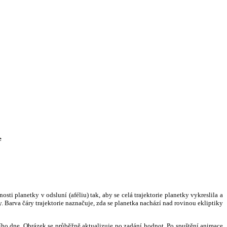
e
i planetky v odsluní (aféliu) tak, aby se celá trajektorie planetky vykreslila a
. Barva čáry trajektorie naznačuje, zda se planetka nachází nad rovinou ekliptiky
ního dne. Obrázek se průběžně aktualizuje po zadání hodnot. Po spuštění animace