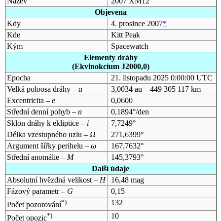
Název
2007 XM12
Objevena
Kdy
4. prosince 2007
*
Kde
Kitt Peak
Kým
Spacewatch
Elementy dráhy
(Ekvinokcium J2000,0)
Epocha
21. listopadu 2025 0:00:00 UTC
Velká poloosa dráhy –
a
3,0034 au – 449 305 117 km
Excentricita –
e
0,0600
Střední denní pohyb –
n
0,1894°/den
Sklon dráhy k ekliptice –
i
7,7249°
Délka vzestupného uzlu –
Ω
271,6399°
Argument šířky perihelu –
ω
167,7632°
Střední anomálie –
M
145,3793°
Další údaje
Absolutní hvězdná velikost –
H
16,48 mag
Fázový parametr –
G
0,15
*)
132
Počet pozorování
*)
10
Počet opozic