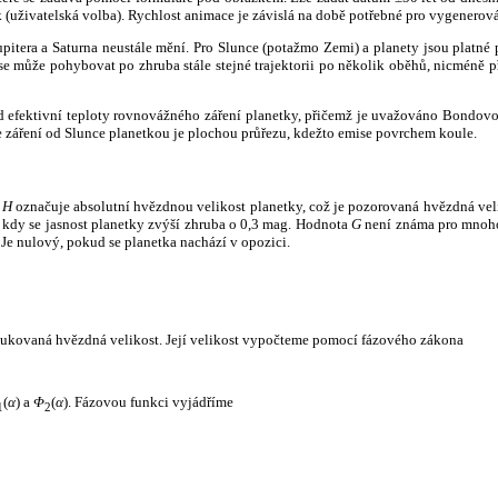
k (uživatelská volba). Rychlost animace je závislá na době potřebné pro vygenerová
itera a Saturna neustále mění. Pro Slunce (potažmo Zemi) a planety jsou platné p
 může pohybovat po zhruba stále stejné trajektorii po několik oběhů, nicméně při p
had efektivní teploty rovnovážného záření planetky, přičemž je uvažováno Bondov
záření od Slunce planetkou je plochou průřezu, kdežto emise povrchem koule.
e
H
označuje absolutní hvězdnou velikost planetky, což je pozorovaná hvězdná veli
i, kdy se jasnost planetky zvýší zhruba o 0,3 mag. Hodnota
G
není známa pro mnoho 
Je nulový, pokud se planetka nachází v opozici.
edukovaná hvězdná velikost. Její velikost vypočteme pomocí fázového zákona
(
α
) a
Φ
(
α
). Fázovou funkci vyjádříme
1
2