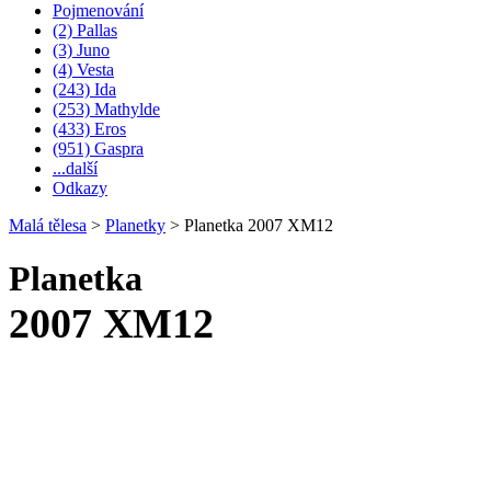
Pojmenování
(2) Pallas
(3) Juno
(4) Vesta
(243) Ida
(253) Mathylde
(433) Eros
(951) Gaspra
...další
Odkazy
Malá tělesa
>
Planetky
>
Planetka 2007 XM12
Planetka
2007 XM12