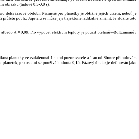
ní obrázku (řádově 0,5-0,8 s).
ro delší časové období. Nicméně pro planetky je obtížné jejich určení, neboť je
růletu poblíž Jupiteru se může její trajektorie radikálně změnit. Je složité toto
o albedo
A
= 0,09. Pro výpočet efektivní teploty je použit Stefanův-Boltzmannův
kost planetky ve vzdálenosti 1 au od pozorovatele a 1 au od Slunce při nulovém
planetek, pro ostatní se používá hodnota 0,15. Fázový úhel
α
je definován jako