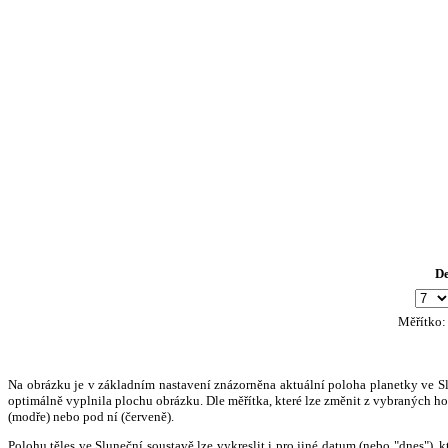
D
Měřítko
Na obrázku je v základním nastavení znázorněna aktuální poloha planetky ve Slun
optimálně vyplnila plochu obrázku. Dle měřítka, které lze změnit z vybraných hod
(modře) nebo pod ní (červeně).
Polohu těles ve Sluneční soustavě lze vykreslit i pro jiné datum (nebo "dnes")