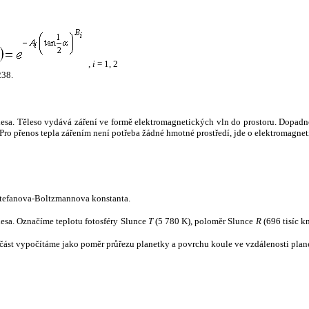
,
i
= 1, 2
238.
tělesa. Těleso vydává záření ve formě elektromagnetických vln do prostoru. Dopadne-l
u. Pro přenos tepla zářením není potřeba žádné hmotné prostředí, jde o elektromagnet
tefanova-Boltzmannova konstanta.
tělesa. Označíme teplotu fotosféry Slunce
T
(5 780 K), poloměr Slunce
R
(696 tisíc k
část vypočítáme jako poměr průřezu planetky a povrchu koule ve vzdálenosti plane