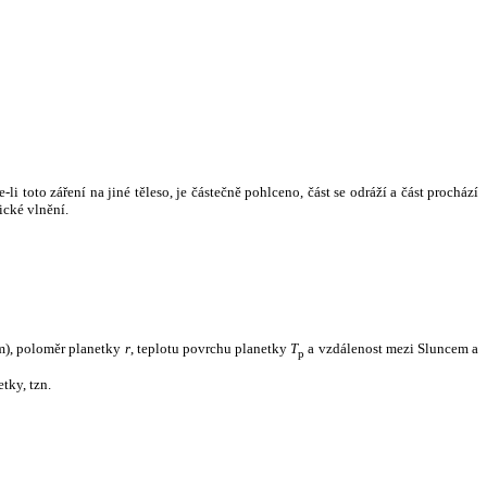
i toto záření na jiné těleso, je částečně pohlceno, část se odráží a část prochází
ické vlnění.
m), poloměr planetky
r
, teplotu povrchu planetky
T
a vzdálenost mezi Sluncem a
p
tky, tzn.