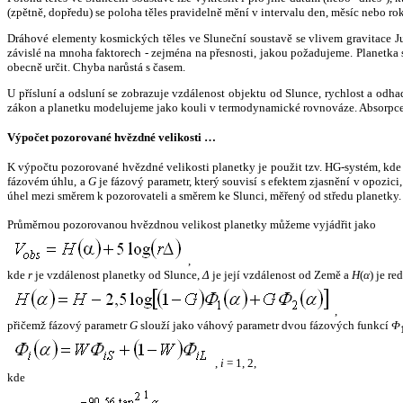
(zpětně, dopředu) se poloha těles pravidelně mění v intervalu den, měsíc nebo ro
Dráhové elementy kosmických těles ve Sluneční soustavě se vlivem gravitace Jup
závislé na mnoha faktorech - zejména na přesnosti, jakou požadujeme. Planetka se
obecně určit. Chyba narůstá s časem.
U přísluní a odsluní se zobrazuje vzdálenost objektu od Slunce, rychlost a od
zákon a planetku modelujeme jako kouli v termodynamické rovnováze. Absorpce 
Výpočet pozorované hvězdné velikosti …
K výpočtu pozorované hvězdné velikosti planetky je použit tzv. HG-systém, kd
fázovém úhlu, a
G
je fázový parametr, který souvisí s efektem zjasnění v opozic
úhel mezi směrem k pozorovateli a směrem ke Slunci, měřený od středu planetky. 
Průměrnou pozorovanou hvězdnou velikost planetky můžeme vyjádřit jako
,
kde
r
je vzdálenost planetky od Slunce,
Δ
je její vzdálenost od Země a
H
(
α
) je r
,
přičemž fázový parametr
G
slouží jako váhový parametr dvou fázových funkcí
Φ
,
i
= 1, 2,
kde