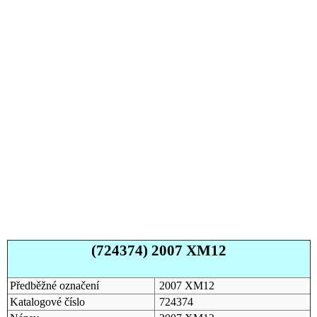
(724374) 2007 XM12
Předběžné označení
2007 XM12
Katalogové číslo
724374