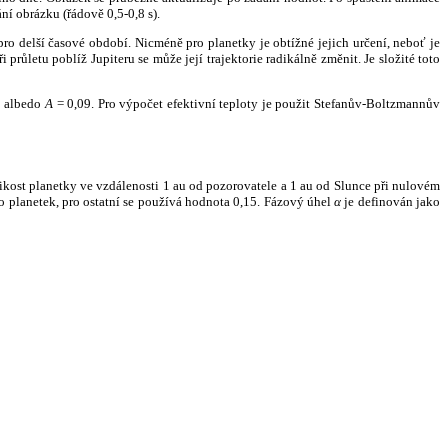
ní obrázku (řádově 0,5-0,8 s).
ro delší časové období. Nicméně pro planetky je obtížné jejich určení, neboť je
růletu poblíž Jupiteru se může její trajektorie radikálně změnit. Je složité toto
o albedo
A
= 0,09. Pro výpočet efektivní teploty je použit Stefanův-Boltzmannův
kost planetky ve vzdálenosti 1 au od pozorovatele a 1 au od Slunce při nulovém
planetek, pro ostatní se používá hodnota 0,15. Fázový úhel
α
je definován jako