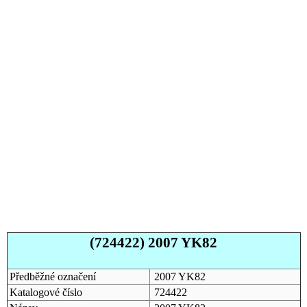
(724422) 2007 YK82
Předběžné označení
2007 YK82
Katalogové číslo
724422