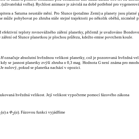
k (uživatelská volba). Rychlost animace je závislá na době potřebné pro vygenerová
itera a Saturna neustále mění. Pro Slunce (potažmo Zemi) a planety jsou platné p
 může pohybovat po zhruba stále stejné trajektorii po několik oběhů, nicméně při p
had efektivní teploty rovnovážného záření planetky, přičemž je uvažováno Bondov
záření od Slunce planetkou je plochou průřezu, kdežto emise povrchem koule.
e
H
označuje absolutní hvězdnou velikost planetky, což je pozorovaná hvězdná veli
i, kdy se jasnost planetky zvýší zhruba o 0,3 mag. Hodnota
G
není známa pro mnoho 
Je nulový, pokud se planetka nachází v opozici.
edukovaná hvězdná velikost. Její velikost vypočteme pomocí fázového zákona
(
α
) a
Φ
(
α
). Fázovou funkci vyjádříme
1
2