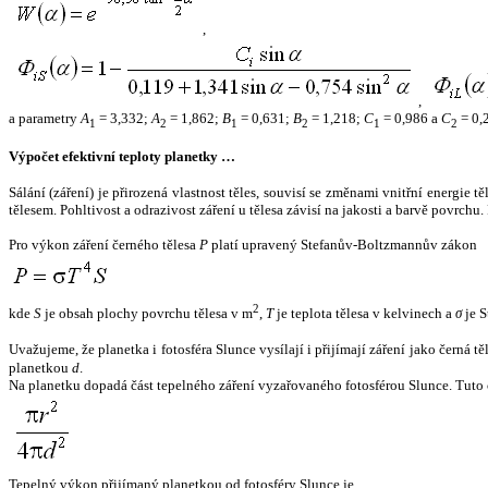
,
,
a parametry
A
= 3,332;
A
= 1,862;
B
= 0,631;
B
= 1,218;
C
= 0,986 a
C
= 0,
1
2
1
2
1
2
Výpočet efektivní teploty planetky …
Sálání (záření) je přirozená vlastnost těles, souvisí se změnami vnitřní energie 
tělesem. Pohltivost a odrazivost záření u tělesa závisí na jakosti a barvě povrch
Pro výkon záření černého tělesa
P
platí upravený Stefanův-Boltzmannův zákon
2
kde
S
je obsah plochy povrchu tělesa v m
,
T
je teplota tělesa v kelvinech a
σ
je S
Uvažujeme, že planetka i fotosféra Slunce vysílají i přijímají záření jako černá 
planetkou
d
.
Na planetku dopadá část tepelného záření vyzařovaného fotosférou Slunce. Tuto 
Tepelný výkon přijímaný planetkou od fotosféry Slunce je