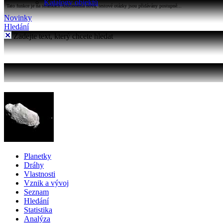
Katalogy objektů
Tato funkce je na stránkách Astronomia nová, testové otázky jsou přidávány postupně...
Novinky
Hledání
Zadejte text, který chcete hledat
Planetky
Dráhy
Vlastnosti
Vznik a vývoj
Seznam
Hledání
Statistika
Analýza