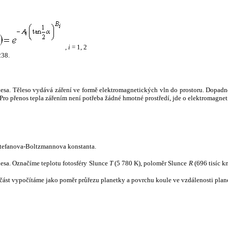
,
i
= 1, 2
238.
tělesa. Těleso vydává záření ve formě elektromagnetických vln do prostoru. Dopadne-l
u. Pro přenos tepla zářením není potřeba žádné hmotné prostředí, jde o elektromagnet
tefanova-Boltzmannova konstanta.
tělesa. Označíme teplotu fotosféry Slunce
T
(5 780 K), poloměr Slunce
R
(696 tisíc k
část vypočítáme jako poměr průřezu planetky a povrchu koule ve vzdálenosti plane