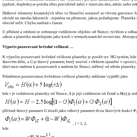
(zpětně, dopředu) se poloha těles pravidelně mění v intervalu den, měsíc nebo ro
Dráhové elementy kosmických těles ve Sluneční soustavě se vlivem gravitace Jup
závislé na mnoha faktorech - zejména na přesnosti, jakou požadujeme. Planetka se
obecně určit. Chyba narůstá s časem.
U přísluní a odsluní se zobrazuje vzdálenost objektu od Slunce, rychlost a od
zákon a planetku modelujeme jako kouli v termodynamické rovnováze. Absorpce 
Výpočet pozorované hvězdné velikosti …
K výpočtu pozorované hvězdné velikosti planetky je použit tzv. HG-systém, kd
fázovém úhlu, a
G
je fázový parametr, který souvisí s efektem zjasnění v opozic
úhel mezi směrem k pozorovateli a směrem ke Slunci, měřený od středu planetky. 
Průměrnou pozorovanou hvězdnou velikost planetky můžeme vyjádřit jako
,
kde
r
je vzdálenost planetky od Slunce,
Δ
je její vzdálenost od Země a
H
(
α
) je r
,
přičemž fázový parametr
G
slouží jako váhový parametr dvou fázových funkcí
Φ
,
i
= 1, 2,
kde