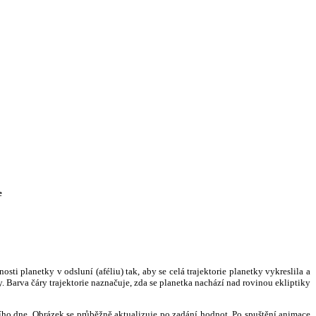
e
i planetky v odsluní (aféliu) tak, aby se celá trajektorie planetky vykreslila a
. Barva čáry trajektorie naznačuje, zda se planetka nachází nad rovinou ekliptiky
ního dne. Obrázek se průběžně aktualizuje po zadání hodnot. Po spuštění animace