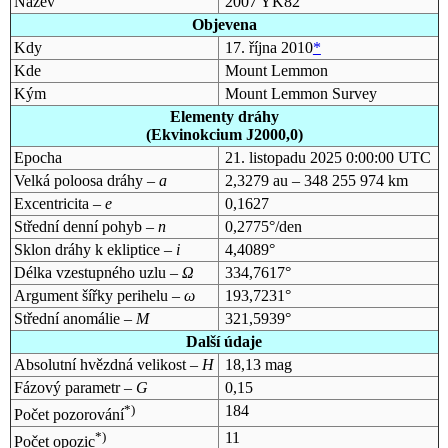
Název
2007 YK82
Objevena
Kdy
17. října 2010
*
Kde
Mount Lemmon
Kým
Mount Lemmon Survey
Elementy dráhy
(Ekvinokcium J2000,0)
Epocha
21. listopadu 2025 0:00:00 UTC
Velká poloosa dráhy –
a
2,3279 au – 348 255 974 km
Excentricita –
e
0,1627
Střední denní pohyb –
n
0,2775°/den
Sklon dráhy k ekliptice –
i
4,4089°
Délka vzestupného uzlu –
Ω
334,7617°
Argument šířky perihelu –
ω
193,7231°
Střední anomálie –
M
321,5939°
Další údaje
Absolutní hvězdná velikost –
H
18,13 mag
Fázový parametr –
G
0,15
*)
184
Počet pozorování
*)
11
Počet opozic