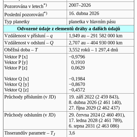
*)
2007–2026
Pozorována v letech
*)
16. dubna 2026
Poslední pozorování
Typ planetky
planetka v hlavním pásu
Odvozené údaje z elementů dráhy a dalších údajů
Vzdálenost v přísluní –
q
1,949 au – 291 582 000 km
Vzdálenost v odsluní –
Q
2,707 au – 404 930 000 km
Oběžná doba –
T
3,552 roků – 1 297,4 dnů
Vektor P [x]
−0,9796
Vektor P [y]
0,1910
Vektor P [z]
0,0629
Vektor Q [x]
−0,1984
Vektor Q [y]
−0,8670
Vektor Q [z]
−0,4572
Průchody přísluním (v
JD
)
19. září 2022
(2 459 843),
8. dubna 2026
(2 461 140),
27. října 2029
(2 462 437)
Průchody odsluním (v
JD
)
29. června 2024
(2 460 491),
17. ledna 2028
(2 461 789),
6. srpna 2031
(2 463 086)
Tisserandův parametr –
T
3,6
J