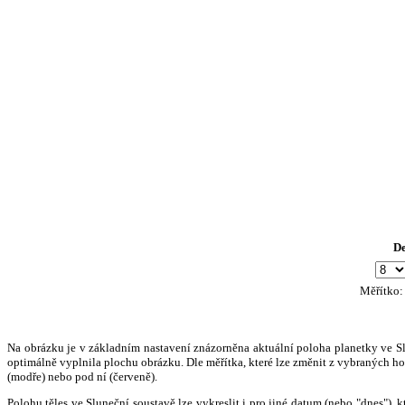
D
Měřítko
Na obrázku je v základním nastavení znázorněna aktuální poloha planetky ve Slun
optimálně vyplnila plochu obrázku. Dle měřítka, které lze změnit z vybraných hod
(modře) nebo pod ní (červeně).
Polohu těles ve Sluneční soustavě lze vykreslit i pro jiné datum (nebo "dnes")