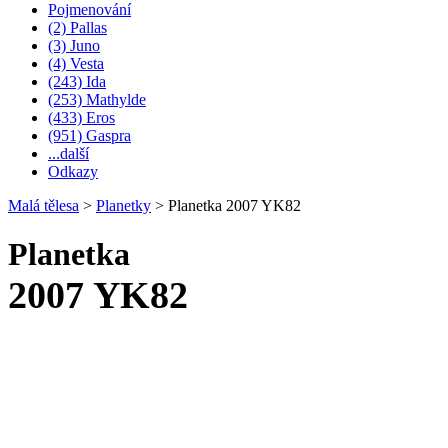
Pojmenování
(2) Pallas
(3) Juno
(4) Vesta
(243) Ida
(253) Mathylde
(433) Eros
(951) Gaspra
...další
Odkazy
Malá tělesa
>
Planetky
>
Planetka 2007 YK82
Planetka
2007 YK82