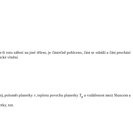
i toto záření na jiné těleso, je částečně pohlceno, část se odráží a část prochází
ické vlnění.
m), poloměr planetky
r
, teplotu povrchu planetky
T
a vzdálenost mezi Sluncem a
p
tky, tzn.