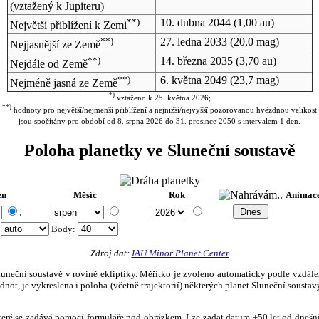
(vztažený k Jupiteru)
**)
10. dubna 2044
(1,00 au)
Největší přiblížení k Zemi
**)
27. ledna 2033
(20,0 mag)
Nejjasnější ze Země
**)
14. března 2035
(3,70 au)
Nejdále od Země
**)
6. května 2049
(23,7 mag)
Nejméně jasná ze Země
*)
vztaženo k 25. května 2026;
**)
hodnoty pro největší/nejmenší přiblížení a nejnižší/nejvyšší pozorovanou hvězdnou velikost
jsou spočítány pro období od 8. srpna 2026 do 31. prosince 2050 s intervalem 1 den.
Poloha planetky ve Sluneční soustavě
en
Měsíc
Rok
Animac
.
:
Body
:
Zdroj dat:
IAU Minor Planet Center
eční soustavě v rovině ekliptiky. Měřítko je zvoleno automaticky podle vzdálenost
not, je vykreslena i poloha (včetně trajektorií) některých planet Sluneční soustavy
, které se zadává pomocí formuláře pod obrázkem. Lze zadat datum ±50 let od dneš