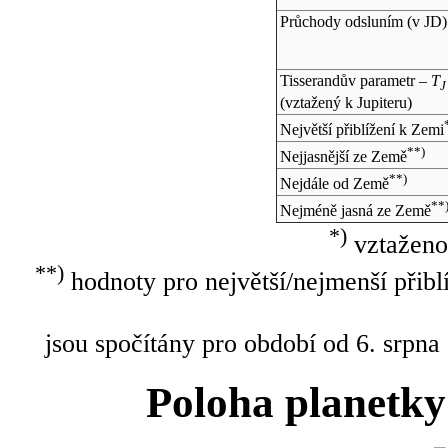
Průchody odsluním (v
JD
)
Tisserandův parametr –
T
J
(vztažený k Jupiteru)
Největší přiblížení k Zemi
**)
Nejjasnější ze Země
**)
Nejdále od Země
**
Nejméně jasná ze Země
*)
vztaženo
**)
hodnoty pro největší/nejmenší přibl
jsou spočítány pro období od 6. srpna
Poloha planetky