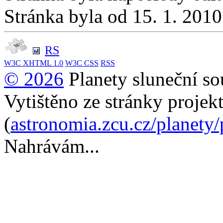
Stránka byla od 15. 1. 201
RS
W3C
XHTML 1.0
W3C
CSS
RSS
© 2026
Planety sluneční so
Vytištěno ze stránky projek
(
astronomia.zcu.cz/planety
Nahrávám...