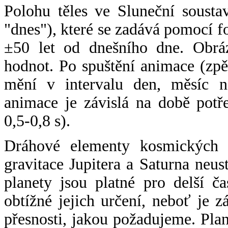
Polohu těles ve Sluneční sousta
"dnes"), které se zadává pomocí 
±50 let od dnešního dne. Obráz
hodnot. Po spuštění animace (zpě
mění v intervalu den, měsíc ne
animace je závislá na době potř
0,5-0,8 s).
Dráhové elementy kosmických t
gravitace Jupitera a Saturna neu
planety jsou platné pro delší č
obtížné jejich určení, neboť je 
přesnosti, jakou požadujeme. Pla