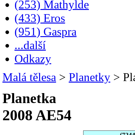
(253) Mathylde
(433) Eros
(951) Gaspra
...další
Odkazy
Malá tělesa
>
Planetky
>
Pl
Planetka
2008 AE54
(724