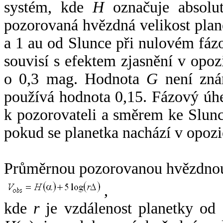
systém, kde
H
označuje absolut
pozorovaná hvězdná velikost plan
a 1 au od Slunce při nulovém fá
souvisí s efektem zjasnění v opoz
o 0,3 mag. Hodnota
G
není zná
používá hodnota 0,15. Fázový úh
k pozorovateli a směrem ke Slunc
pokud se planetka nachází v opozi
Průměrnou pozorovanou hvězdnou 
,
kde
r
je vzdálenost planetky od