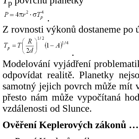
T
povrchu planetky
p
.
Z rovnosti výkonů dostaneme po 
.
Modelování vyjádření problemati
odpovídat realitě. Planetky nejso
samotný jejich povrch může mít v
přesto nám může vypočítaná hodn
vzdálenosti od Slunce.
Ověření Keplerových zákonů …