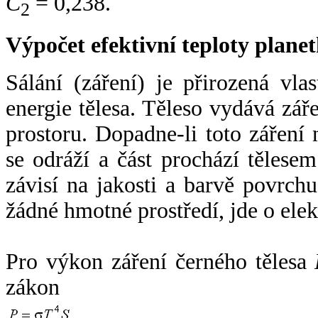
C
= 0,238.
2
Výpočet efektivní teploty plan
Sálání (záření) je přirozená vla
energie tělesa. Těleso vydává zá
prostoru. Dopadne-li toto záření n
se odráží a část prochází tělesem
závisí na jakosti a barvě povrch
žádné hmotné prostředí, jde o ele
Pro výkon záření černého tělesa
zákon