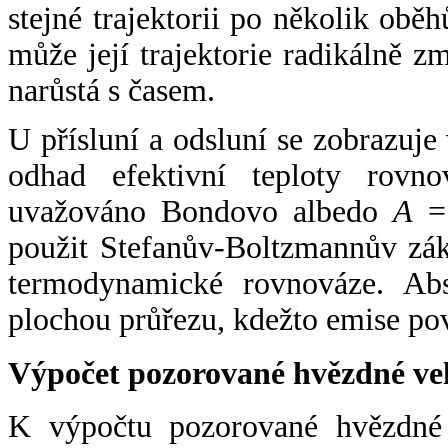
stejné trajektorii po několik oběh
může její trajektorie radikálně zm
narůstá s časem.
U přísluní a odsluní se zobrazuje
odhad efektivní teploty rovno
uvažováno Bondovo albedo
A
= 
použit Stefanův-Boltzmannův zák
termodynamické rovnováze. Abs
plochou průřezu, kdežto emise po
Výpočet pozorované hvězdné ve
K výpočtu pozorované hvězdné v