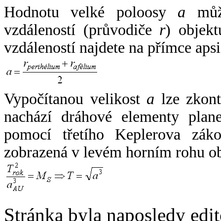
Hodnotu velké poloosy
a
může
vzdáleností (průvodiče
r
) objekt
vzdáleností najdete na přímce apsi
Vypočítanou velikost
a
lze zkont
nachází dráhové elementy plane
pomocí třetího Keplerova zák
zobrazená v levém horním rohu o
Stránka byla naposledy edi