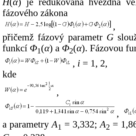
H
(
α
) je redukovaná hvězdná vel
fázového zákona
,
přičemž fázový parametr
G
slouž
funkcí
Φ
(
α
) a
Φ
(
α
). Fázovou fu
1
2
,
i
= 1, 2,
kde
,
,
a parametry
A
= 3,332;
A
= 1,8
1
2