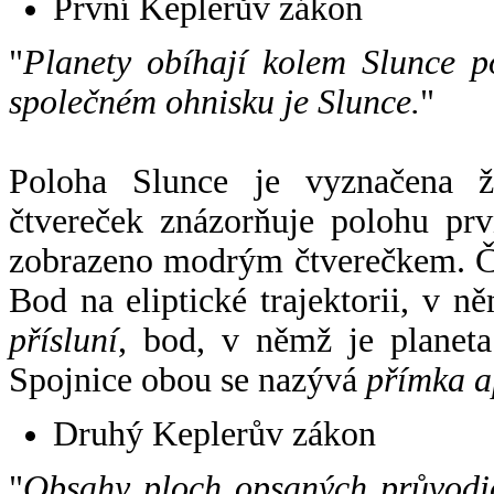
První Keplerův zákon
"
Planety obíhají kolem Slunce p
společném ohnisku je Slunce.
"
Poloha Slunce je vyznačena 
čtvereček znázorňuje polohu pr
zobrazeno modrým čtverečkem. Če
Bod na eliptické trajektorii, v n
přísluní
, bod, v němž je planet
Spojnice obou se nazývá
přímka a
Druhý Keplerův zákon
"
Obsahy ploch opsaných průvodič