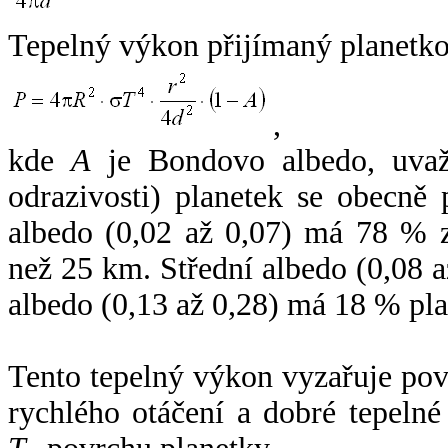
Tepelný výkon přijímaný planetko
,
kde
A
je Bondovo albedo, uvaž
odrazivosti) planetek se obecně
albedo (0,02 až 0,07) má 78 % z
než 25 km. Střední albedo (0,08 
albedo (0,13 až 0,28) má 18 % pla
Tento tepelný výkon vyzařuje po
rychlého otáčení a dobré tepelné