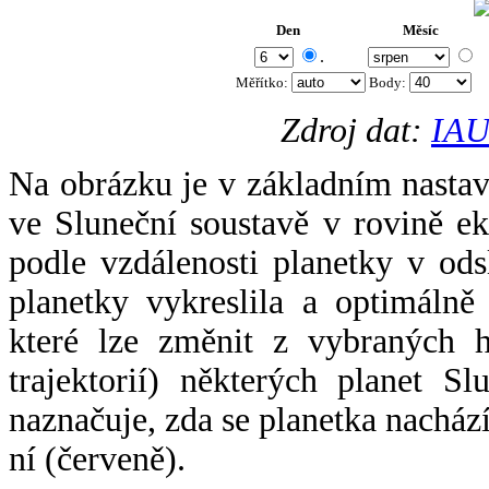
Den
Měsíc
.
Měřítko:
Body
:
Zdroj dat:
IAU
Na obrázku je v základním nastav
ve Sluneční soustavě v rovině ek
podle vzdálenosti planetky v odsl
planetky vykreslila a optimálně
které lze změnit z vybraných h
trajektorií) některých planet Sl
naznačuje, zda se planetka nacház
ní (červeně).