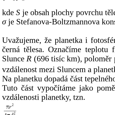
kde
S
je obsah plochy povrchu těl
σ
je Stefanova-Boltzmannova kons
Uvažujeme, že planetka i fotosfér
černá tělesa. Označíme teplotu 
Slunce
R
(696 tisíc km), poloměr
vzdálenost mezi Sluncem a plane
Na planetku dopadá část tepelnéh
Tuto část vypočítáme jako pomě
vzdálenosti planetky, tzn.