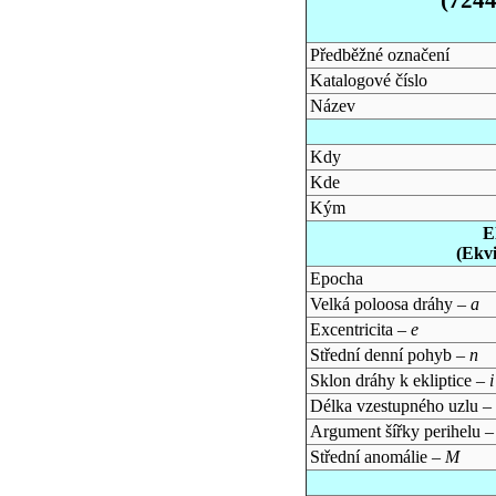
Předběžné označení
Katalogové číslo
Název
Kdy
Kde
Kým
E
(Ekv
Epocha
Velká poloosa dráhy –
a
Excentricita –
e
Střední denní pohyb –
n
Sklon dráhy k ekliptice –
i
Délka vzestupného uzlu –
Argument šířky perihelu 
Střední anomálie –
M