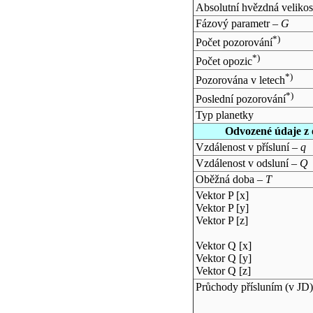
Absolutní hvězdná velikos
Fázový parametr –
G
*)
Počet pozorování
*)
Počet opozic
*)
Pozorována v letech
*)
Poslední pozorování
Typ planetky
Odvozené údaje z 
Vzdálenost v přísluní –
q
Vzdálenost v odsluní –
Q
Oběžná doba –
T
Vektor P [x]
Vektor P [y]
Vektor P [z]
Vektor Q [x]
Vektor Q [y]
Vektor Q [z]
Průchody přísluním (v
JD
)