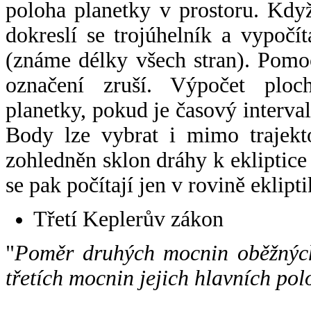
poloha planetky v prostoru. Kdy
dokreslí se trojúhelník a vypoč
(známe délky všech stran). Pomo
označení zruší. Výpočet ploch
planetky, pokud je časový interval
Body lze vybrat i mimo trajekto
zohledněn sklon dráhy k ekliptice
se pak počítají jen v rovině eklipti
Třetí Keplerův zákon
"
Poměr druhých mocnin oběžných
třetích mocnin jejich hlavních pol