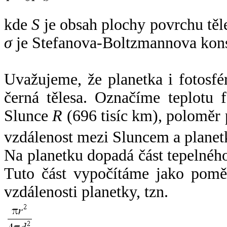
kde
S
je obsah plochy povrchu těl
σ
je Stefanova-Boltzmannova kons
Uvažujeme, že planetka i fotosfér
černá tělesa. Označíme teplotu 
Slunce
R
(696 tisíc km), poloměr
vzdálenost mezi Sluncem a plane
Na planetku dopadá část tepelnéh
Tuto část vypočítáme jako pomě
vzdálenosti planetky, tzn.