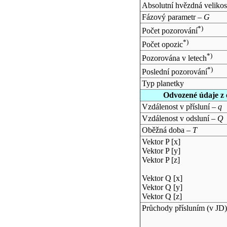
Absolutní hvězdná velikos
Fázový parametr –
G
*)
Počet pozorování
*)
Počet opozic
*)
Pozorována v letech
*)
Poslední pozorování
Typ planetky
Odvozené údaje z 
Vzdálenost v přísluní –
q
Vzdálenost v odsluní –
Q
Oběžná doba –
T
Vektor P [x]
Vektor P [y]
Vektor P [z]
Vektor Q [x]
Vektor Q [y]
Vektor Q [z]
Průchody přísluním (v
JD
)