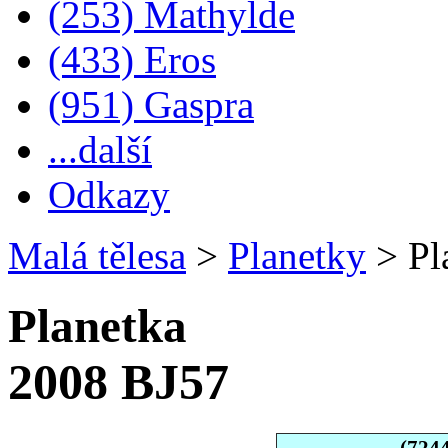
(253) Mathylde
(433) Eros
(951) Gaspra
...další
Odkazy
Malá tělesa
>
Planetky
>
Pl
Planetka
2008 BJ57
(724