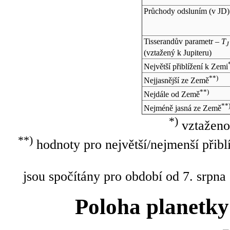
Průchody odsluním (v
JD
)
Tisserandův parametr –
T
J
(vztažený k Jupiteru)
Největší přiblížení k Zemi
**)
Nejjasnější ze Země
**)
Nejdále od Země
**
Nejméně jasná ze Země
*)
vztaženo
**)
hodnoty pro největší/nejmenší přibl
jsou spočítány pro období od 7. srpna
Poloha planetky