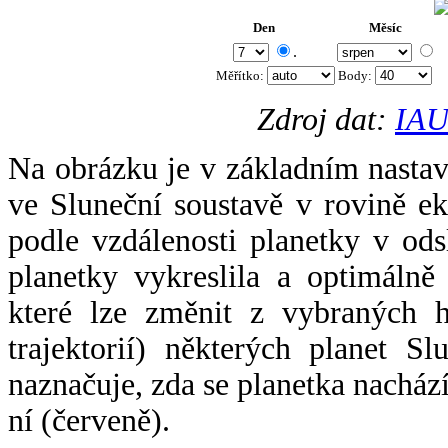
Den
Měsíc
.
Měřítko:
Body
:
Zdroj dat:
IAU
Na obrázku je v základním nastav
ve Sluneční soustavě v rovině ek
podle vzdálenosti planetky v odsl
planetky vykreslila a optimálně
které lze změnit z vybraných h
trajektorií) některých planet Sl
naznačuje, zda se planetka nacház
ní (červeně).