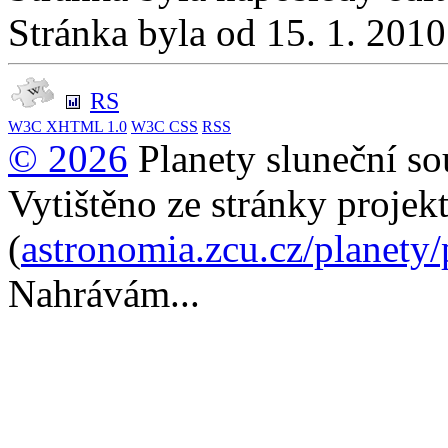
Stránka byla od 15. 1. 201
RS
W3C
XHTML 1.0
W3C
CSS
RSS
© 2026
Planety sluneční so
Vytištěno ze stránky projek
(
astronomia.zcu.cz/planety
Nahrávám...