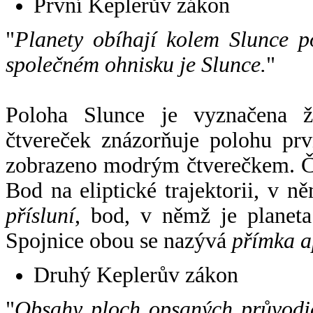
První Keplerův zákon
"
Planety obíhají kolem Slunce p
společném ohnisku je Slunce.
"
Poloha Slunce je vyznačena 
čtvereček znázorňuje polohu pr
zobrazeno modrým čtverečkem. Če
Bod na eliptické trajektorii, v n
přísluní
, bod, v němž je planet
Spojnice obou se nazývá
přímka a
Druhý Keplerův zákon
"
Obsahy ploch opsaných průvodič