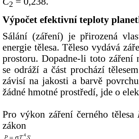
C
= 0,238.
2
Výpočet efektivní teploty plan
Sálání (záření) je přirozená vla
energie tělesa. Těleso vydává zá
prostoru. Dopadne-li toto záření n
se odráží a část prochází tělesem
závisí na jakosti a barvě povrch
žádné hmotné prostředí, jde o ele
Pro výkon záření černého tělesa
zákon