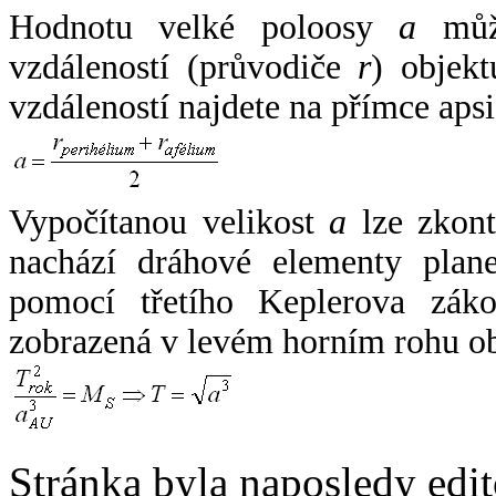
Hodnotu velké poloosy
a
může
vzdáleností (průvodiče
r
) objekt
vzdáleností najdete na přímce apsi
Vypočítanou velikost
a
lze zkont
nachází dráhové elementy plane
pomocí třetího Keplerova zák
zobrazená v levém horním rohu o
Stránka byla naposledy edi