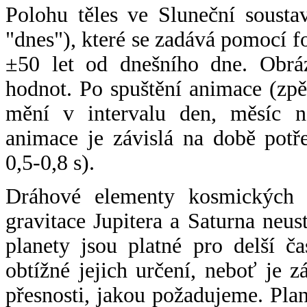
Polohu těles ve Sluneční sousta
"dnes"), které se zadává pomocí 
±50 let od dnešního dne. Obráz
hodnot. Po spuštění animace (zpě
mění v intervalu den, měsíc ne
animace je závislá na době potř
0,5-0,8 s).
Dráhové elementy kosmických t
gravitace Jupitera a Saturna neu
planety jsou platné pro delší č
obtížné jejich určení, neboť je 
přesnosti, jakou požadujeme. Pla