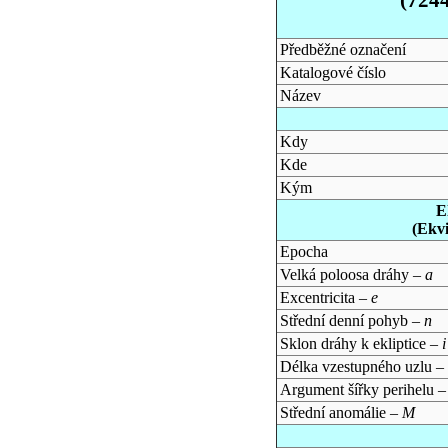
Předběžné označení
Katalogové číslo
Název
Kdy
Kde
Kým
E
(Ekv
Epocha
Velká poloosa dráhy –
a
Excentricita –
e
Střední denní pohyb –
n
Sklon dráhy k ekliptice –
i
Délka vzestupného uzlu –
Argument šířky perihelu 
Střední anomálie –
M