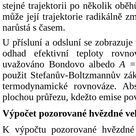
stejné trajektorii po několik oběh
může její trajektorie radikálně zm
narůstá s časem.
U přísluní a odsluní se zobrazuje
odhad efektivní teploty rovno
uvažováno Bondovo albedo
A
= 
použit Stefanův-Boltzmannův zák
termodynamické rovnováze. Abs
plochou průřezu, kdežto emise po
Výpočet pozorované hvězdné ve
K výpočtu pozorované hvězdné v