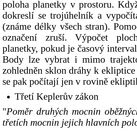
poloha planetky v prostoru. Kdy
dokreslí se trojúhelník a vypoč
(známe délky všech stran). Pomo
označení zruší. Výpočet ploch
planetky, pokud je časový interval
Body lze vybrat i mimo trajekto
zohledněn sklon dráhy k ekliptice
se pak počítají jen v rovině eklipti
Třetí Keplerův zákon
"
Poměr druhých mocnin oběžných
třetích mocnin jejich hlavních pol