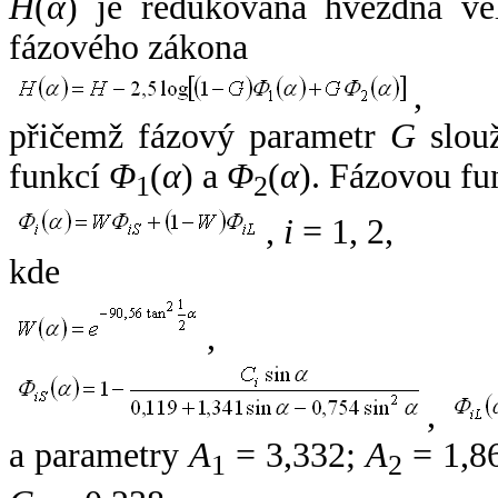
H
(
α
) je redukovaná hvězdná vel
fázového zákona
,
přičemž fázový parametr
G
slouž
funkcí
Φ
(
α
) a
Φ
(
α
). Fázovou fu
1
2
,
i
= 1, 2,
kde
,
,
a parametry
A
= 3,332;
A
= 1,8
1
2