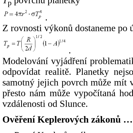
T
povrchu planetky
p
.
Z rovnosti výkonů dostaneme po 
.
Modelování vyjádření problemati
odpovídat realitě. Planetky nejso
samotný jejich povrch může mít v
přesto nám může vypočítaná hodn
vzdálenosti od Slunce.
Ověření Keplerových zákonů …