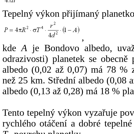
Tepelný výkon přijímaný planetko
,
kde
A
je Bondovo albedo, uvaž
odrazivosti) planetek se obecně
albedo (0,02 až 0,07) má 78 % z
než 25 km. Střední albedo (0,08 
albedo (0,13 až 0,28) má 18 % pla
Tento tepelný výkon vyzařuje po
rychlého otáčení a dobré tepelné