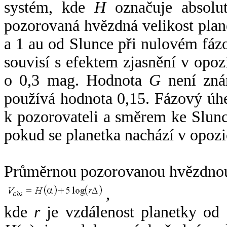
systém, kde
H
označuje absolut
pozorovaná hvězdná velikost plan
a 1 au od Slunce při nulovém fá
souvisí s efektem zjasnění v opoz
o 0,3 mag. Hodnota
G
není zná
používá hodnota 0,15. Fázový úh
k pozorovateli a směrem ke Slunc
pokud se planetka nachází v opozi
Průměrnou pozorovanou hvězdnou 
,
kde
r
je vzdálenost planetky od